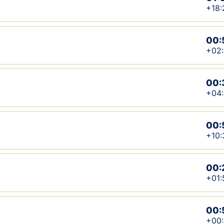
+18:
00:
+02
00:
+04
00:
+10:
00:
+01:
V
00:
+00