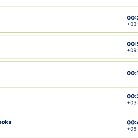
00:
+03:
00:
+09:
00:
00:
+03
jooks
00:
+06: