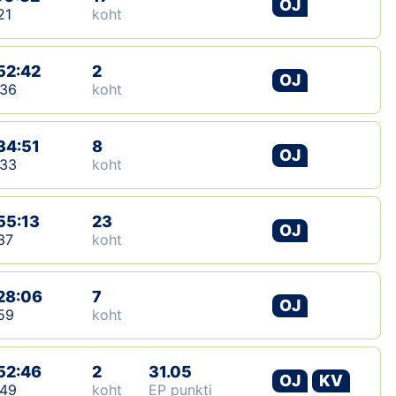
OJ
21
koht
Klubid
52:42
2
Suletud maastikud
OJ
:36
koht
Püsirajad
34:51
8
OJ
Ajalugu
:33
koht
Koolitused
55:13
23
OJ
37
koht
OTSI
28:06
7
OJ
59
koht
52:46
2
31.05
OJ
KV
:49
koht
EP punkti