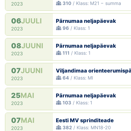
310
/ Klass: M21 − summa
2023
06
JUULI
Pärnumaa neljapäevak
96
/ Klass: 1
2023
08
JUUNI
Pärnumaa neljapäevak
111
/ Klass: 1
2023
07
JUUNI
Viljandimaa orienteerumisp
64
/ Klass: MI
2023
25
MAI
Pärnumaa neljapäevak
103
/ Klass: 1
2023
07
MAI
Eesti MV sprinditeade
382
/ Klass: MN18-20
2023