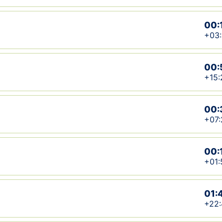
00:
+03
00:
+15:
00:
+07:
00:
+01:
01:
+22: