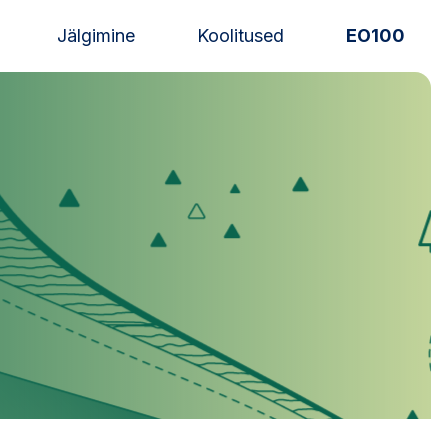
Jälgimine
Koolitused
EO100
Uudised
Alustajale
Orienteerujale
Eesti Orienteerumine 100!
Toetamine
Telli litsents!
Noored