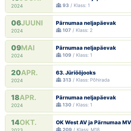
93
/ Klass: 1
2024
06
JUUNI
Pärnumaa neljapäevak
107
/ Klass: 2
2024
09
MAI
Pärnumaa neljapäevak
109
/ Klass: 1
2024
20
APR.
63. Jüriööjooks
313
/ Klass: Põhirada
2024
18
APR.
Pärnumaa neljapäevak
130
/ Klass: 1
2024
14
OKT.
OK West AV ja Pärnumaa M
209
/ Klass: M18
2023