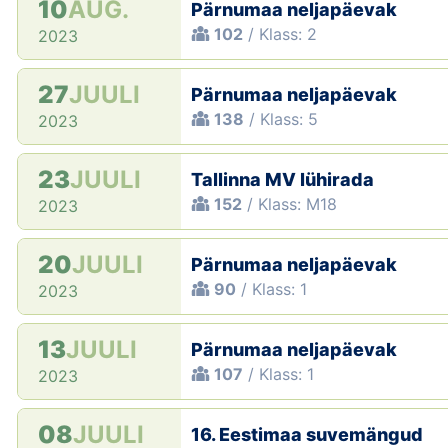
10
AUG.
Pärnumaa neljapäevak
102
/ Klass: 2
2023
27
JUULI
Pärnumaa neljapäevak
138
/ Klass: 5
2023
23
JUULI
Tallinna MV lühirada
152
/ Klass: M18
2023
20
JUULI
Pärnumaa neljapäevak
90
/ Klass: 1
2023
13
JUULI
Pärnumaa neljapäevak
107
/ Klass: 1
2023
08
JUULI
16. Eestimaa suvemängud