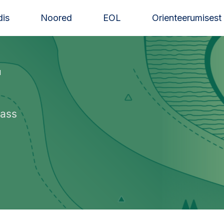
is
Noored
EOL
Orienteerumisest
r
lass