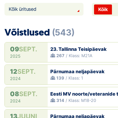
Kõik üritused
Kõik
Võistlused
(543)
09
SEPT.
23. Tallinna Teisipäevak
267
/ Klass: M21A
2025
12
SEPT.
Pärnumaa neljapäevak
139
/ Klass: 1
2024
08
SEPT.
Eesti MV noorte/veteranide 
314
/ Klass: M18-20
2024
13
JUUNI
Pärnumaa neljapäevak