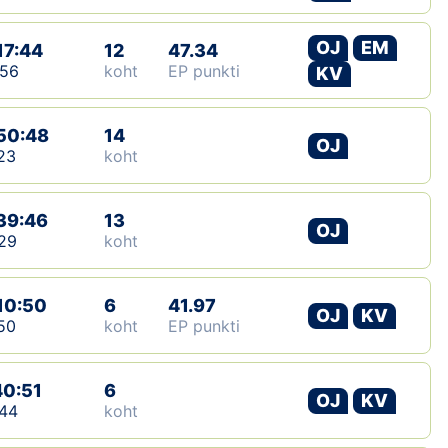
OJ
EM
17:44
12
47.34
:56
koht
EP punkti
KV
50:48
14
OJ
23
koht
39:46
13
OJ
29
koht
10:50
6
41.97
OJ
KV
50
koht
EP punkti
40:51
6
OJ
KV
44
koht