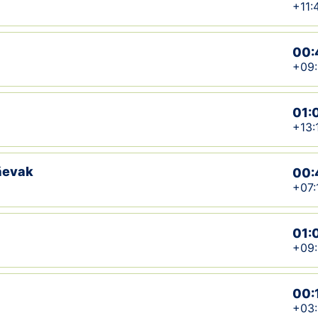
+11:
00:
+09
01:
+13:
äevak
00:
+07:
01:
+09:
00:
+03