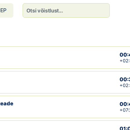
EP
00:
+02
00:
+02
teade
00:
+07:
01: