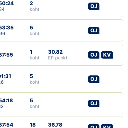
50:24
2
OJ
34
koht
53:35
5
OJ
36
koht
1
30.82
37:55
OJ
KV
koht
EP punkti
01:31
5
OJ
26
koht
54:18
5
OJ
12
koht
37:54
18
36.78
OJ
KV