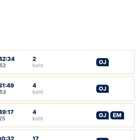
Loha
Kontakt
EOL
Galerii
42:34
2
Kaardid
OJ
:52
koht
Kalender
31:49
4
OJ
Koondised
:53
koht
Tule klubisse!
49:17
4
OJ
EM
25
koht
Tulemused
Dokumendid
00:32
17