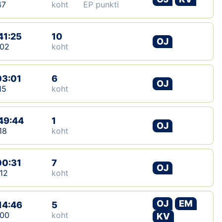
47
koht
EP punkti
41:25
10
OJ
:02
koht
03:01
6
OJ
15
koht
49:44
1
OJ
18
koht
00:31
7
OJ
12
koht
OJ
EM
14:46
5
:00
koht
KV