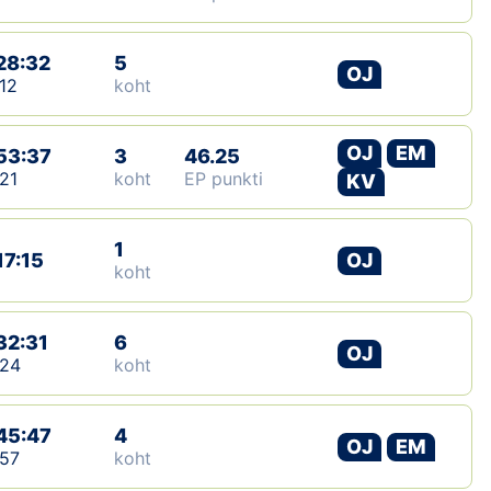
28:32
5
OJ
12
koht
OJ
EM
53:37
3
46.25
21
koht
EP punkti
KV
1
17:15
OJ
koht
32:31
6
OJ
:24
koht
45:47
4
OJ
EM
57
koht