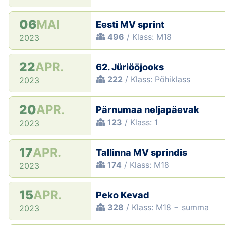
06
MAI
Eesti MV sprint
496
/ Klass: M18
2023
22
APR.
62. Jüriööjooks
222
/ Klass: Põhiklass
2023
20
APR.
Pärnumaa neljapäevak
123
/ Klass: 1
2023
17
APR.
Tallinna MV sprindis
174
/ Klass: M18
2023
15
APR.
Peko Kevad
328
/ Klass: M18 − summa
2023