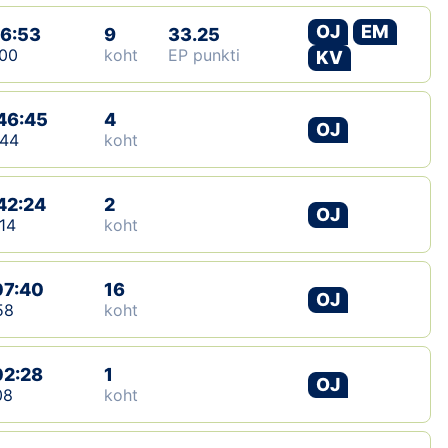
OJ
EM
16:53
9
33.25
00
koht
EP punkti
KV
46:45
4
OJ
:44
koht
42:24
2
OJ
14
koht
07:40
16
OJ
58
koht
02:28
1
OJ
08
koht