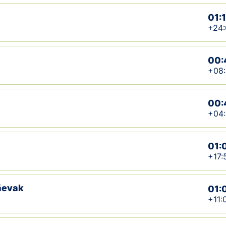
01:
+24:
00:
+08
00:
+04:
01:
+17:
äevak
01:
+11: