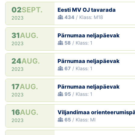
02
SEPT.
Eesti MV OJ tavarada
434
/ Klass: M18
2023
31
AUG.
Pärnumaa neljapäevak
58
/ Klass: 1
2023
24
AUG.
Pärnumaa neljapäevak
67
/ Klass: 1
2023
17
AUG.
Pärnumaa neljapäevak
95
/ Klass: 1
2023
16
AUG.
Viljandimaa orienteerumisp
65
/ Klass: MI
2023