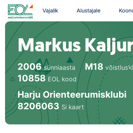
Liigu
sisu
Vajalik
Alustajale
Koond
juurde
Estonian Orienteering Federation
Markus Kalju
2006
M18
sünniaasta
võistlusk
10858
EOL kood
Harju Orienteerumisklubi
8206063
Si kaart