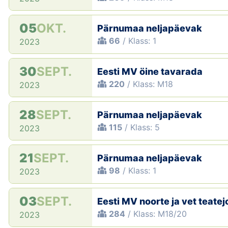
05
OKT.
Pärnumaa neljapäevak
66
/ Klass: 1
2023
30
SEPT.
Eesti MV öine tavarada
220
/ Klass: M18
2023
28
SEPT.
Pärnumaa neljapäevak
115
/ Klass: 5
2023
21
SEPT.
Pärnumaa neljapäevak
98
/ Klass: 1
2023
03
SEPT.
Eesti MV noorte ja vet teate
284
/ Klass: M18/20
2023