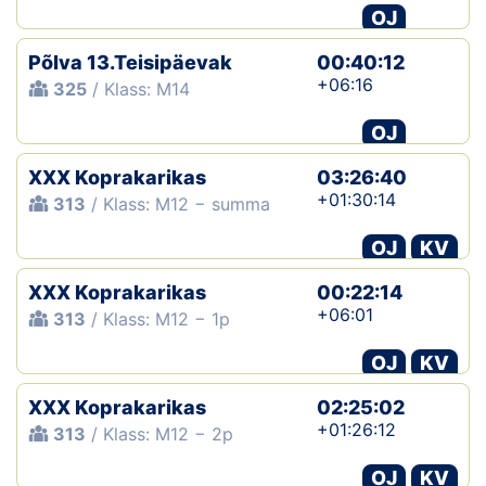
OJ
Põlva 13.Teisipäevak
00:40:12
+06:16
325
/ Klass: M14
OJ
XXX Koprakarikas
03:26:40
+01:30:14
313
/ Klass: M12 − summa
OJ
KV
XXX Koprakarikas
00:22:14
+06:01
313
/ Klass: M12 − 1p
OJ
KV
XXX Koprakarikas
02:25:02
+01:26:12
313
/ Klass: M12 − 2p
OJ
KV