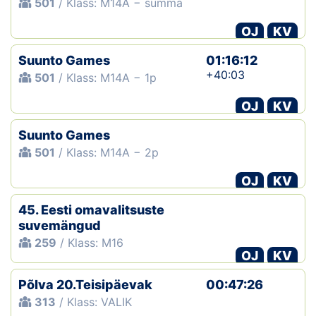
501
/ Klass: M14A − summa
OJ
KV
Suunto Games
01:16:12
+40:03
501
/ Klass: M14A − 1p
OJ
KV
Suunto Games
501
/ Klass: M14A − 2p
OJ
KV
45. Eesti omavalitsuste
suvemängud
259
/ Klass: M16
OJ
KV
Põlva 20.Teisipäevak
00:47:26
313
/ Klass: VALIK