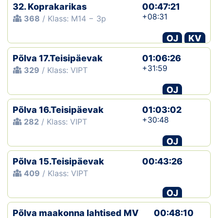
32. Koprakarikas
00:47:21
+08:31
368
/ Klass: M14 − 3p
OJ
KV
Põlva 17.Teisipäevak
01:06:26
+31:59
329
/ Klass: VIPT
OJ
Põlva 16.Teisipäevak
01:03:02
+30:48
282
/ Klass: VIPT
OJ
Põlva 15.Teisipäevak
00:43:26
409
/ Klass: VIPT
OJ
Põlva maakonna lahtised MV
00:48:10