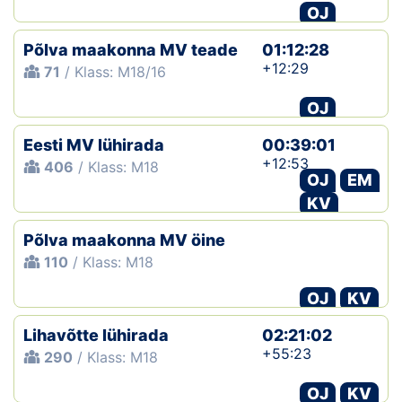
OJ
Põlva maakonna MV teade
01:12:28
+12:29
71
/ Klass: M18/16
OJ
Eesti MV lühirada
00:39:01
+12:53
406
/ Klass: M18
OJ
EM
KV
Põlva maakonna MV öine
110
/ Klass: M18
OJ
KV
Lihavõtte lühirada
02:21:02
+55:23
290
/ Klass: M18
OJ
KV