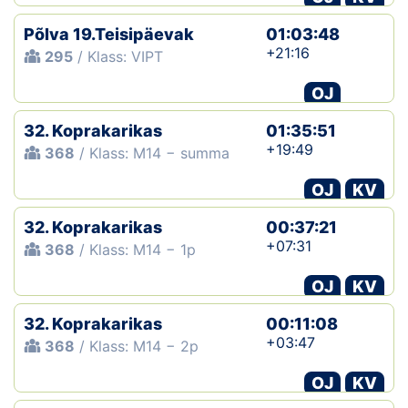
Põlva 19.Teisipäevak
01:03:48
+21:16
295
/ Klass: VIPT
OJ
32. Koprakarikas
01:35:51
+19:49
368
/ Klass: M14 − summa
OJ
KV
32. Koprakarikas
00:37:21
+07:31
368
/ Klass: M14 − 1p
OJ
KV
32. Koprakarikas
00:11:08
+03:47
368
/ Klass: M14 − 2p
OJ
KV