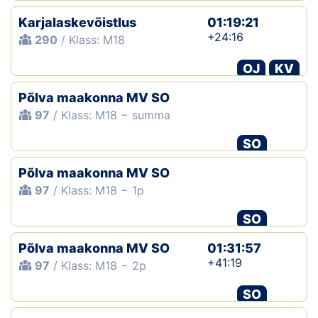
Karjalaskevõistlus
01:19:21
+24:16
290
/ Klass: M18
OJ
KV
Põlva maakonna MV SO
97
/ Klass: M18 − summa
SO
Põlva maakonna MV SO
97
/ Klass: M18 − 1p
SO
Põlva maakonna MV SO
01:31:57
+41:19
97
/ Klass: M18 − 2p
SO