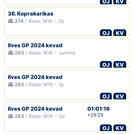
OJ
KV
Klubid
36. Koprakarikas
274
/ Klass: M18 − 2p
Suletud maastikud
OJ
KV
Püsirajad
Ilves GP 2024 kevad
283
/ Klass: M18 − summa
Ajalugu
OJ
KV
Koolitused
Ilves GP 2024 kevad
283
/ Klass: M18 − 1p
OTSI
OJ
KV
Ilves GP 2024 kevad
01:01:16
+29:25
283
/ Klass: M18 − 2p
OJ
KV