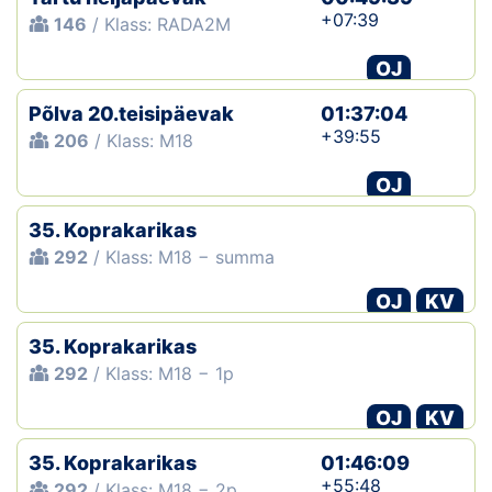
+07:39
146
/ Klass: RADA2M
OJ
Põlva 20.teisipäevak
01:37:04
+39:55
206
/ Klass: M18
OJ
35. Koprakarikas
292
/ Klass: M18 − summa
OJ
KV
35. Koprakarikas
292
/ Klass: M18 − 1p
OJ
KV
35. Koprakarikas
01:46:09
+55:48
292
/ Klass: M18 − 2p