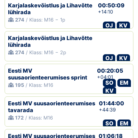
Karjalaskevõistlus ja Lihavõtte
00:50:09
+14:10
lühirada
274
/ Klass: M16 − 1p
OJ
KV
Karjalaskevõistlus ja Lihavõtte
lühirada
274
/ Klass: M16 − 2p
OJ
KV
Eesti MV
00:20:05
+04:01
suusaorienteerumises sprint
SO
EM
195
/ Klass: M16
KV
Eesti MV suusaorienteerumises
01:44:00
+44:39
tavarada
172
/ Klass: M16
SO
EM
Eesti MV suusaorienteerumises
01:06:18