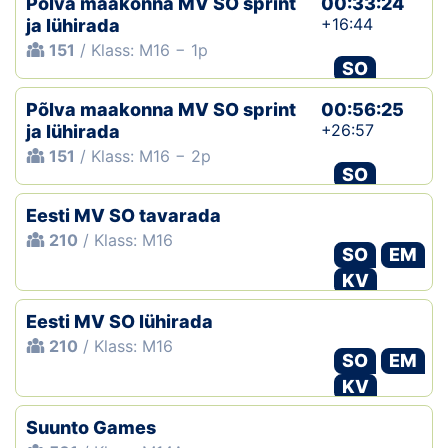
Põlva maakonna MV SO sprint
00:33:24
+16:44
ja lühirada
151
/ Klass: M16 − 1p
SO
Põlva maakonna MV SO sprint
00:56:25
+26:57
ja lühirada
151
/ Klass: M16 − 2p
SO
Eesti MV SO tavarada
210
/ Klass: M16
SO
EM
KV
Eesti MV SO lühirada
210
/ Klass: M16
SO
EM
KV
Suunto Games