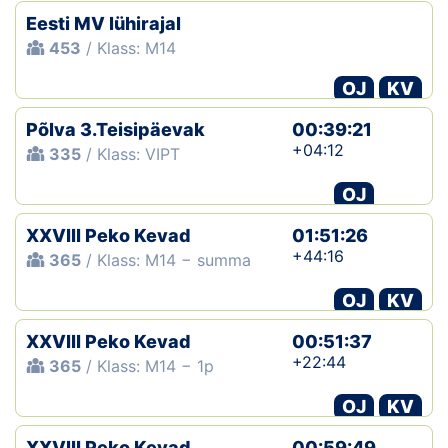
Eesti MV lühirajal
453
/ Klass: M14
OJ
KV
Põlva 3.Teisipäevak
00:39:21
+04:12
335
/ Klass: VIPT
OJ
XXVIII Peko Kevad
01:51:26
+44:16
365
/ Klass: M14 − summa
OJ
KV
XXVIII Peko Kevad
00:51:37
+22:44
365
/ Klass: M14 − 1p
OJ
KV
XXVIII Peko Kevad
00:59:49