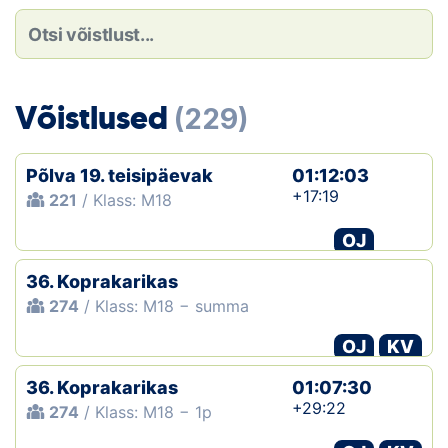
Loha
Kontakt
EOL
Võistlused
(229)
Galerii
Põlva 19. teisipäevak
01:12:03
Kaardid
+17:19
221
/ Klass: M18
OJ
Kalender
36. Koprakarikas
Koondised
274
/ Klass: M18 − summa
Tule klubisse!
OJ
KV
36. Koprakarikas
Tulemused
01:07:30
+29:22
274
/ Klass: M18 − 1p
Dokumendid