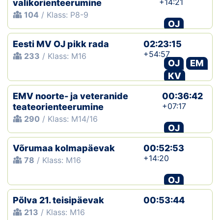
+14:21
valikorienteerumine
104
/ Klass: P8-9
OJ
Eesti MV OJ pikk rada
02:23:15
+54:57
233
/ Klass: M16
OJ
EM
KV
EMV noorte- ja veteranide
00:36:42
+07:17
teateorienteerumine
290
/ Klass: M14/16
OJ
Võrumaa kolmapäevak
00:52:53
+14:20
78
/ Klass: M16
OJ
Põlva 21. teisipäevak
00:53:44
213
/ Klass: M16