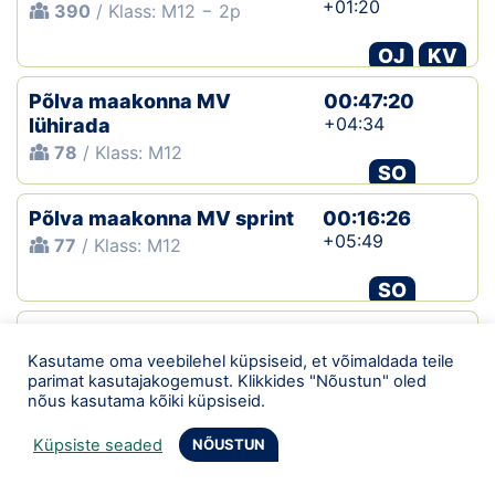
+01:20
390
/ Klass: M12 − 2p
OJ
KV
Põlva maakonna MV
00:47:20
+04:34
lühirada
78
/ Klass: M12
SO
Põlva maakonna MV sprint
00:16:26
+05:49
77
/ Klass: M12
SO
Seto ski-o
Kasutame oma veebilehel küpsiseid, et võimaldada teile
69
/ Klass: M12
parimat kasutajakogemust. Klikkides "Nõustun" oled
nõus kasutama kõiki küpsiseid.
SO
Küpsiste seaded
NÕUSTUN
Põlva 18.teisipäevak
00:27:21
+06:21
344
/ Klass: M12