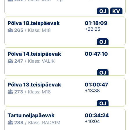
OJ
KV
Põlva 18.teispäevak
01:18:09
+22:25
265
/ Klass: M18
OJ
Põlva 14.teisipäevak
00:47:10
247
/ Klass: VALIK
OJ
Põlva 13.teisipäevak
01:00:47
+13:38
273
/ Klass: M18
OJ
Tartu neljapäevak
00:34:24
+10:04
288
/ Klass: RADA1M