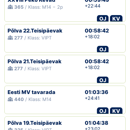
+22:44
365
/ Klass: M14 − 2p
OJ
KV
Põlva 22.Teisipäevak
00:58:42
+18:02
277
/ Klass: VIPT
OJ
Põlva 21.Teisipäevak
00:58:42
+18:02
277
/ Klass: VIPT
OJ
Eesti MV tavarada
01:03:36
+24:41
440
/ Klass: M14
OJ
KV
Põlva 19.Teisipäevak
01:04:38
+23:02