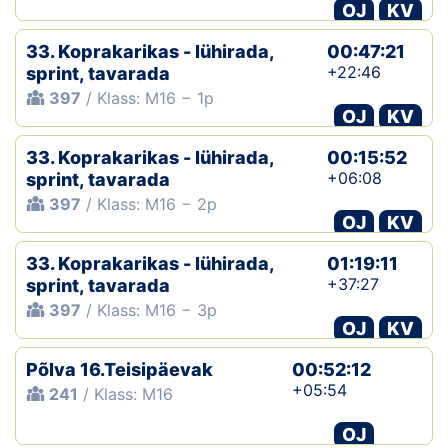
OJ
KV
33. Koprakarikas - lühirada,
00:47:21
+22:46
sprint, tavarada
397
/ Klass: M16 − 1p
OJ
KV
33. Koprakarikas - lühirada,
00:15:52
+06:08
sprint, tavarada
397
/ Klass: M16 − 2p
OJ
KV
33. Koprakarikas - lühirada,
01:19:11
+37:27
sprint, tavarada
397
/ Klass: M16 − 3p
OJ
KV
Põlva 16.Teisipäevak
00:52:12
+05:54
241
/ Klass: M16
OJ