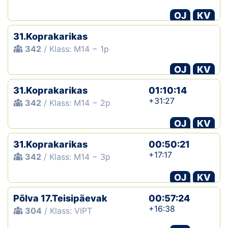
OJ
KV
31.Koprakarikas
342
/ Klass: M14 − 1p
OJ
KV
31.Koprakarikas
01:10:14
+31:27
342
/ Klass: M14 − 2p
OJ
KV
31.Koprakarikas
00:50:21
+17:17
342
/ Klass: M14 − 3p
OJ
KV
Põlva 17.Teisipäevak
00:57:24
+16:38
304
/ Klass: VIPT