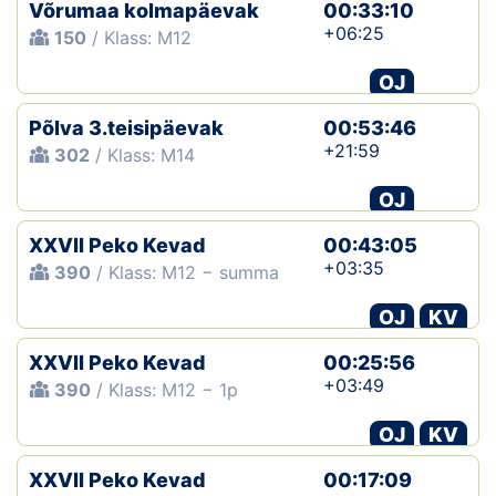
Võrumaa kolmapäevak
00:33:10
+06:25
150
/ Klass: M12
OJ
Põlva 3.teisipäevak
00:53:46
+21:59
302
/ Klass: M14
OJ
XXVII Peko Kevad
00:43:05
+03:35
390
/ Klass: M12 − summa
OJ
KV
XXVII Peko Kevad
00:25:56
+03:49
390
/ Klass: M12 − 1p
OJ
KV
XXVII Peko Kevad
00:17:09