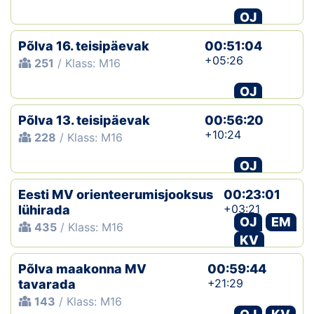
OJ
Põlva 16. teisipäevak
00:51:04
+05:26
251
/ Klass: M16
OJ
Põlva 13. teisipäevak
00:56:20
+10:24
228
/ Klass: M16
OJ
Eesti MV orienteerumisjooksus
00:23:01
+03:21
lühirada
OJ
EM
435
/ Klass: M16
KV
Põlva maakonna MV
00:59:44
+21:29
tavarada
143
/ Klass: M16