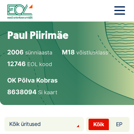
Liigu
sisu
juurde
Estonian Orienteering Federation
Uudised
Paul Piirimäe
Alustajale
2006
M18
sünniaasta
võistlusklass
Orienteerujale
12746
EOL kood
Eesti Orienteerumine 100!
OK Põlva Kobras
Toetamine
8638094
Si kaart
Telli litsents!
Noored
Kõik üritused
Kõik
EP