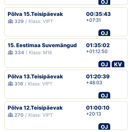
OJ
Põlva 15.Teisipäevak
00:35:43
+07:31
329
/ Klass: VIPT
OJ
15. Eestimaa Suvemängud
01:35:02
+01:12:50
334
/ Klass: M16
OJ
KV
Põlva 13.Teisipäevak
01:20:39
+48:03
316
/ Klass: VIPT
OJ
Põlva 12.Teisipäevak
01:00:10
+20:13
270
/ Klass: VIPT
OJ