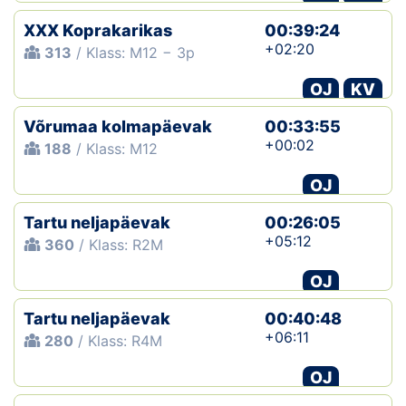
XXX Koprakarikas
00:39:24
+02:20
313
/ Klass: M12 − 3p
OJ
KV
Võrumaa kolmapäevak
00:33:55
+00:02
188
/ Klass: M12
OJ
Tartu neljapäevak
00:26:05
+05:12
360
/ Klass: R2M
OJ
Tartu neljapäevak
00:40:48
+06:11
280
/ Klass: R4M
OJ