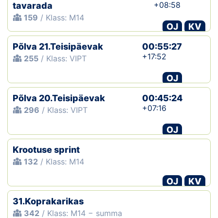
+08:58
tavarada
159
/ Klass: M14
OJ
KV
Põlva 21.Teisipäevak
00:55:27
+17:52
255
/ Klass: VIPT
OJ
Põlva 20.Teisipäevak
00:45:24
+07:16
296
/ Klass: VIPT
OJ
Krootuse sprint
132
/ Klass: M14
OJ
KV
31.Koprakarikas
342
/ Klass: M14 − summa