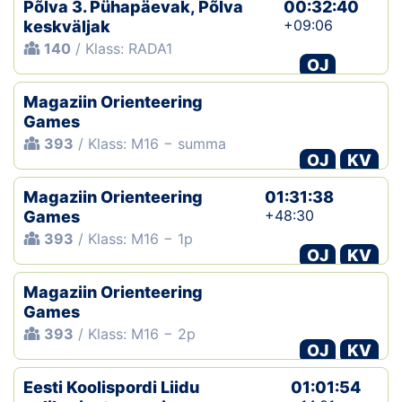
Põlva 3. Pühapäevak, Põlva
00:32:40
+09:06
keskväljak
140
/ Klass: RADA1
OJ
Magaziin Orienteering
Games
393
/ Klass: M16 − summa
OJ
KV
Magaziin Orienteering
01:31:38
+48:30
Games
393
/ Klass: M16 − 1p
OJ
KV
Magaziin Orienteering
Games
393
/ Klass: M16 − 2p
OJ
KV
Eesti Koolispordi Liidu
01:01:54