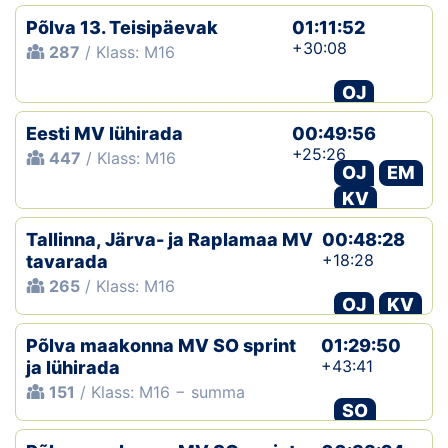
Põlva 13. Teisipäevak
01:11:52
+30:08
287
/ Klass: M16
OJ
Eesti MV lühirada
00:49:56
+25:26
447
/ Klass: M16
OJ
EM
KV
Tallinna, Järva- ja Raplamaa MV
00:48:28
+18:28
tavarada
265
/ Klass: M16
OJ
KV
Põlva maakonna MV SO sprint
01:29:50
+43:41
ja lühirada
151
/ Klass: M16 − summa
SO