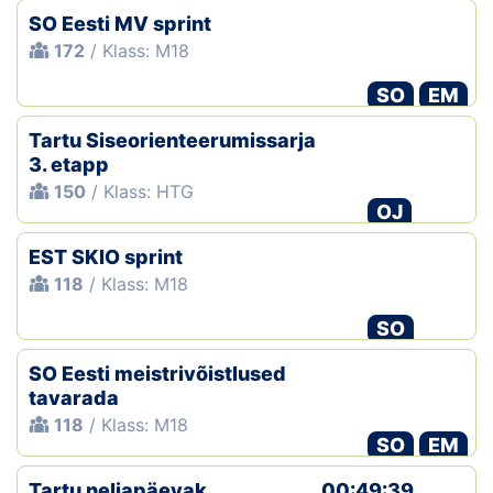
SO Eesti MV sprint
172
/ Klass: M18
SO
EM
Tartu Siseorienteerumissarja
3. etapp
150
/ Klass: HTG
OJ
EST SKIO sprint
118
/ Klass: M18
SO
SO Eesti meistrivõistlused
tavarada
118
/ Klass: M18
SO
EM
Tartu neljapäevak
00:49:39