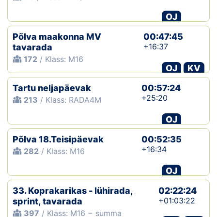
OJ
Põlva maakonna MV
00:47:45
+16:37
tavarada
172
/ Klass: M16
OJ
KV
Tartu neljapäevak
00:57:24
+25:20
213
/ Klass: RADA4M
OJ
Põlva 18.Teisipäevak
00:52:35
+16:34
282
/ Klass: M16
OJ
33. Koprakarikas - lühirada,
02:22:24
+01:03:22
sprint, tavarada
397
/ Klass: M16 − summa