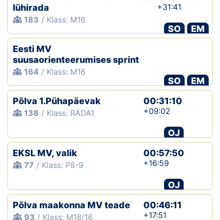
+31:41
lühirada
183
/ Klass: M16
SO
EM
Eesti MV
suusaorienteerumises sprint
164
/ Klass: M16
SO
EM
Põlva 1.Pühapäevak
00:31:10
+09:02
138
/ Klass: RADA1
OJ
EKSL MV, valik
00:57:50
+16:59
77
/ Klass: P8-9
OJ
Põlva maakonna MV teade
00:46:11
+17:51
93
/ Klass: M18/16