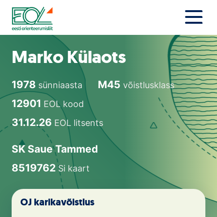
Liigu
sisu
juurde
Estonian Orienteering Federation
Uudised
Marko Külaots
Alustajale
1978
M45
sünniaasta
võistlusklass
Orienteerujale
12901
EOL kood
Eesti Orienteerumine 100!
31.12.26
EOL litsents
Toetamine
SK Saue Tammed
8519762
Si kaart
Telli litsents!
Noored
OJ karikavõistlus