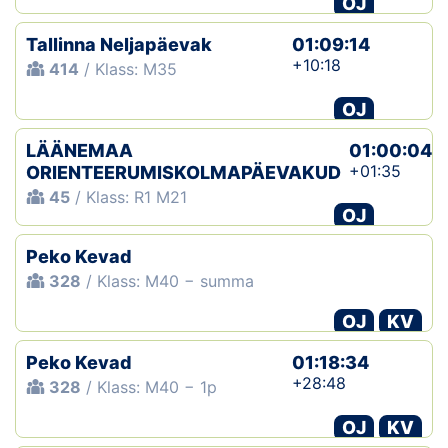
OJ
Tallinna Neljapäevak
01:09:14
+10:18
414
/ Klass: M35
OJ
LÄÄNEMAA
01:00:04
+01:35
ORIENTEERUMISKOLMAPÄEVAKUD
45
/ Klass: R1 M21
OJ
Peko Kevad
328
/ Klass: M40 − summa
OJ
KV
Peko Kevad
01:18:34
+28:48
328
/ Klass: M40 − 1p
OJ
KV