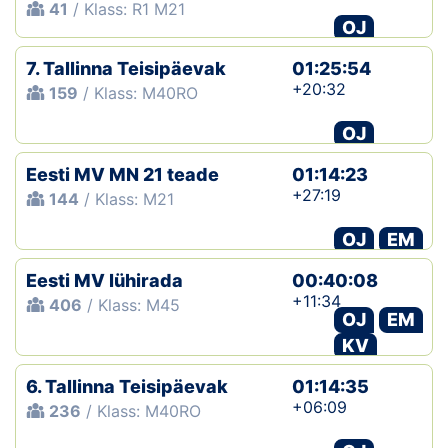
41
/ Klass: R1 M21
OJ
7. Tallinna Teisipäevak
01:25:54
+20:32
159
/ Klass: M40RO
OJ
Eesti MV MN 21 teade
01:14:23
+27:19
144
/ Klass: M21
OJ
EM
Eesti MV lühirada
00:40:08
+11:34
406
/ Klass: M45
OJ
EM
KV
6. Tallinna Teisipäevak
01:14:35
+06:09
236
/ Klass: M40RO