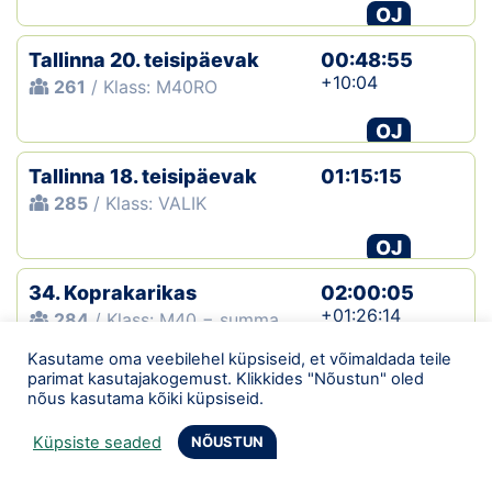
OJ
Tallinna 20. teisipäevak
00:48:55
+10:04
261
/ Klass: M40RO
OJ
Tallinna 18. teisipäevak
01:15:15
285
/ Klass: VALIK
OJ
34. Koprakarikas
02:00:05
+01:26:14
284
/ Klass: M40 − summa
Kasutame oma veebilehel küpsiseid, et võimaldada teile
OJ
KV
parimat kasutajakogemust. Klikkides "Nõustun" oled
nõus kasutama kõiki küpsiseid.
34. Koprakarikas
00:43:01
+10:20
284
/ Klass: M40 − 1p
Küpsiste seaded
NÕUSTUN
OJ
KV