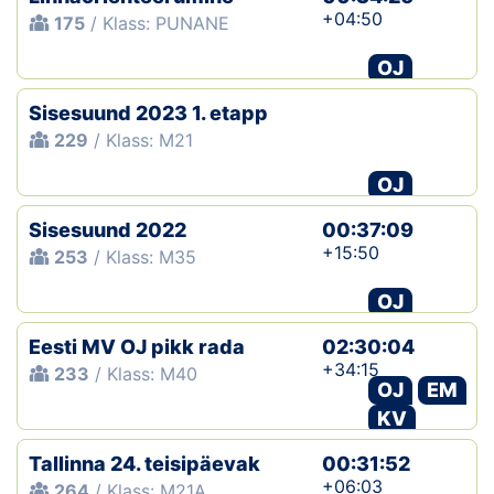
+04:50
175
/ Klass: PUNANE
OJ
Sisesuund 2023 1. etapp
229
/ Klass: M21
OJ
Sisesuund 2022
00:37:09
+15:50
253
/ Klass: M35
OJ
Eesti MV OJ pikk rada
02:30:04
+34:15
233
/ Klass: M40
OJ
EM
KV
Tallinna 24. teisipäevak
00:31:52
+06:03
264
/ Klass: M21A