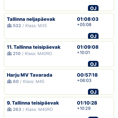
OJ
Tallinna neljapäevak
01:08:03
+05:08
532
/ Klass: M35
OJ
11. Tallinna teisipäevak
01:09:08
+10:01
210
/ Klass: M40RO
OJ
Harju MV Tavarada
00:57:18
+06:03
60
/ Klass: M45
OJ
9. Tallinna teisipäevak
01:10:28
+10:29
263
/ Klass: M40RO