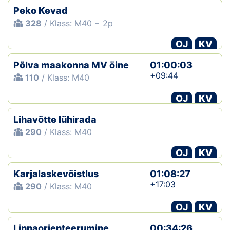
Peko Kevad
328
/ Klass: M40 − 2p
OJ
KV
Põlva maakonna MV öine
01:00:03
+09:44
110
/ Klass: M40
OJ
KV
Lihavõtte lühirada
290
/ Klass: M40
OJ
KV
Karjalaskevõistlus
01:08:27
+17:03
290
/ Klass: M40
OJ
KV
Linnaorienteerumine
00:34:26