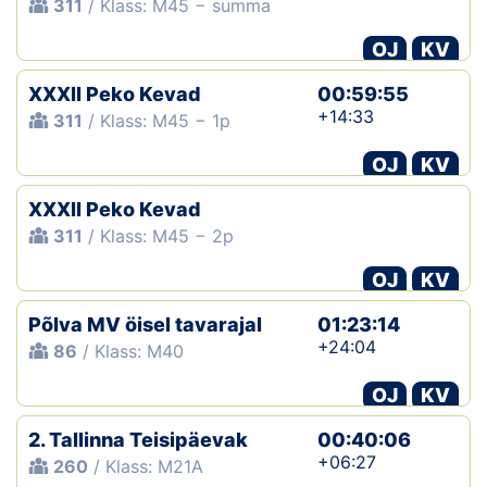
311
/ Klass: M45 − summa
OJ
KV
XXXII Peko Kevad
00:59:55
+14:33
311
/ Klass: M45 − 1p
OJ
KV
XXXII Peko Kevad
311
/ Klass: M45 − 2p
OJ
KV
Põlva MV öisel tavarajal
01:23:14
+24:04
86
/ Klass: M40
OJ
KV
2. Tallinna Teisipäevak
00:40:06
+06:27
260
/ Klass: M21A