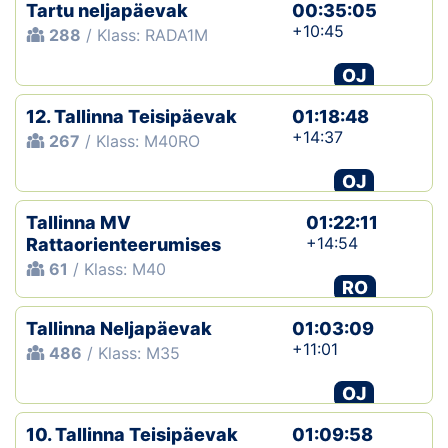
Tartu neljapäevak
00:35:05
+10:45
288
/ Klass: RADA1M
OJ
12. Tallinna Teisipäevak
01:18:48
+14:37
267
/ Klass: M40RO
OJ
Tallinna MV
01:22:11
+14:54
Rattaorienteerumises
61
/ Klass: M40
RO
Tallinna Neljapäevak
01:03:09
+11:01
486
/ Klass: M35
OJ
10. Tallinna Teisipäevak
01:09:58