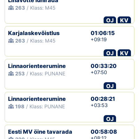
Lihavõtte lühirada
263
/ Klass: M45
OJ
KV
Karjalaskevõistlus
01:06:15
+09:19
263
/ Klass: M45
OJ
KV
Linnaorienteerumine
00:33:20
+07:50
253
/ Klass: PUNANE
OJ
Linnaorienteerumine
00:28:21
+03:53
198
/ Klass: PUNANE
OJ
Eesti MV öine tavarada
00:58:08
+08:12