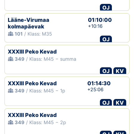
OJ
Lääne-Virumaa
01:10:00
+10:16
kolmapäevak
101
/ Klass: M35
OJ
XXXIII Peko Kevad
349
/ Klass: M45 − summa
OJ
KV
XXXIII Peko Kevad
01:14:30
+25:06
349
/ Klass: M45 − 1p
OJ
KV
XXXIII Peko Kevad
349
/ Klass: M45 − 2p