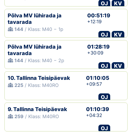
OJ
KV
Põlva MV lühirada ja
00:51:19
+12:19
tavarada
144
/ Klass: M40 − 1p
OJ
KV
Põlva MV lühirada ja
01:28:19
+30:09
tavarada
144
/ Klass: M40 − 2p
OJ
KV
10. Tallinna Teisipäevak
01:10:05
+09:57
225
/ Klass: M40RO
OJ
9. Tallinna Teisipäevak
01:10:39
+04:32
259
/ Klass: M40RO
OJ