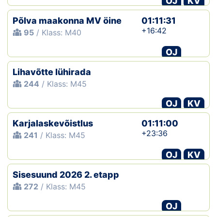
OJ
KV
Põlva maakonna MV öine
01:11:31
+16:42
95
/ Klass: M40
OJ
Lihavõtte lühirada
244
/ Klass: M45
OJ
KV
Karjalaskevõistlus
01:11:00
+23:36
241
/ Klass: M45
OJ
KV
Sisesuund 2026 2. etapp
272
/ Klass: M45
OJ