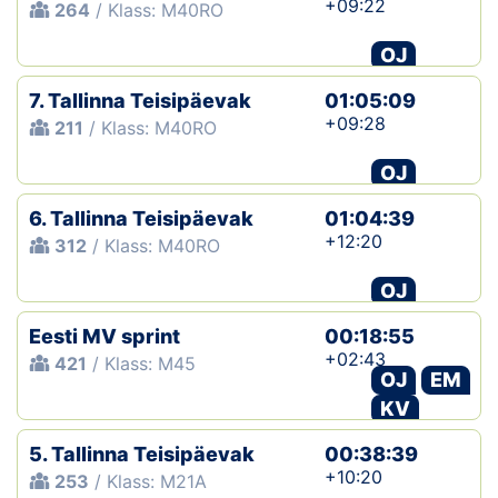
+09:22
264
/ Klass: M40RO
OJ
7. Tallinna Teisipäevak
01:05:09
+09:28
211
/ Klass: M40RO
OJ
6. Tallinna Teisipäevak
01:04:39
+12:20
312
/ Klass: M40RO
OJ
Eesti MV sprint
00:18:55
+02:43
421
/ Klass: M45
OJ
EM
KV
5. Tallinna Teisipäevak
00:38:39
+10:20
253
/ Klass: M21A