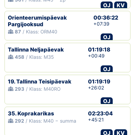
OJ
KV
Orienteerumispäevak
00:36:22
+07:39
Pargijooksud
87
/ Klass: ORM40
OJ
Tallinna Neljapäevak
01:19:18
+00:49
458
/ Klass: M35
OJ
19. Tallinna Teisipäevak
01:19:19
+26:02
293
/ Klass: M40RO
OJ
35. Koprakarikas
02:23:04
+45:21
292
/ Klass: M40 − summa
OJ
KV