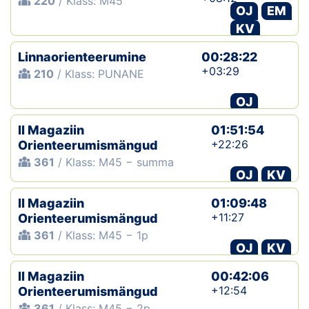
220
/ Klass: M45
OJ
EM
KV
Linnaorienteerumine
00:28:22
+03:29
210
/ Klass: PUNANE
OJ
II Magaziin
01:51:54
+22:26
Orienteerumismängud
361
/ Klass: M45 − summa
OJ
KV
II Magaziin
01:09:48
+11:27
Orienteerumismängud
361
/ Klass: M45 − 1p
OJ
KV
II Magaziin
00:42:06
+12:54
Orienteerumismängud
361
/ Klass: M45 − 2p