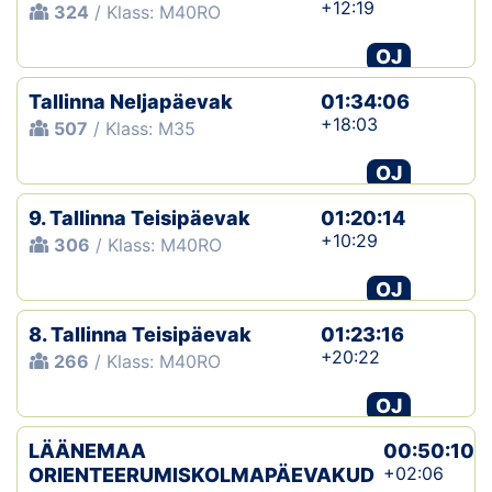
+12:19
324
/ Klass: M40RO
OJ
Tallinna Neljapäevak
01:34:06
+18:03
507
/ Klass: M35
OJ
9. Tallinna Teisipäevak
01:20:14
+10:29
306
/ Klass: M40RO
OJ
8. Tallinna Teisipäevak
01:23:16
+20:22
266
/ Klass: M40RO
OJ
LÄÄNEMAA
00:50:10
+02:06
ORIENTEERUMISKOLMAPÄEVAKUD