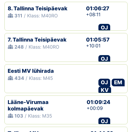
8. Tallinna Teisipäevak
01:06:27
+08:11
311
/ Klass: M40RO
OJ
7. Tallinna Teisipäevak
01:05:57
+10:01
248
/ Klass: M40RO
OJ
Eesti MV lühirada
434
/ Klass: M45
OJ
EM
KV
Lääne-Virumaa
01:09:24
+00:09
kolmapäevak
103
/ Klass: M35
OJ