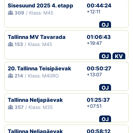
Sisesuund 2025 4. etapp
00:44:24
+12:11
309
/ Klass: M45
OJ
Tallinna MV Tavarada
01:06:43
+19:47
153
/ Klass: M45
OJ
KV
20. Tallinna Teisipäevak
00:50:27
+13:07
214
/ Klass: M40RO
OJ
Tallinna Neljapäevak
01:25:37
+07:51
357
/ Klass: M35
OJ
Tallinna Neljapäevak
00:58:12