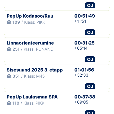
OJ
PopUp Kodasoo/Ruu
00:51:49
+11:51
109
/ Klass: PIKK
OJ
Linnaorienteerumine
00:31:25
+05:14
251
/ Klass: PUNANE
OJ
Sisesuund 2025 3. etapp
01:01:56
+32:33
351
/ Klass: M45
OJ
PopUp Laulasmaa SPA
00:37:38
+09:05
110
/ Klass: PIKK
OJ