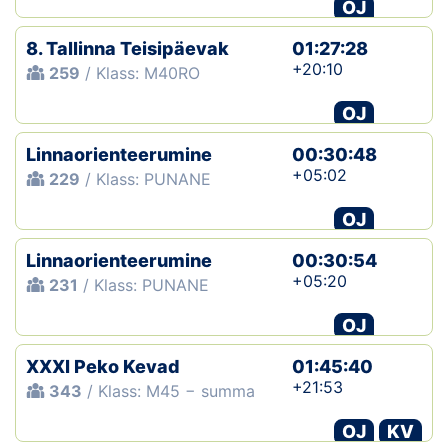
OJ
8. Tallinna Teisipäevak
01:27:28
+20:10
259
/ Klass: M40RO
OJ
Linnaorienteerumine
00:30:48
+05:02
229
/ Klass: PUNANE
OJ
Linnaorienteerumine
00:30:54
+05:20
231
/ Klass: PUNANE
OJ
XXXI Peko Kevad
01:45:40
+21:53
343
/ Klass: M45 − summa
OJ
KV