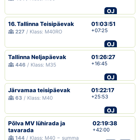
OJ
16. Tallinna Teisipäevak
01:03:51
+07:25
227
/ Klass: M40RO
OJ
Tallinna Neljapäevak
01:26:27
+16:45
446
/ Klass: M35
OJ
Järvamaa teisipäevak
01:22:17
+25:53
63
/ Klass: M40
OJ
Põlva MV lühirada ja
02:19:38
+42:00
tavarada
144
/ Klass: M40 − summa