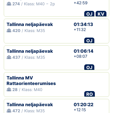
+42:59
274
/ Klass: M40 − 2p
OJ
KV
Tallinna neljapäevak
01:34:13
+11:32
420
/ Klass: M35
OJ
Tallinna neljapäevak
01:06:14
+08:07
437
/ Klass: M35
OJ
Tallinna MV
Rattaorienteerumises
28
/ Klass: M40
RO
Tallinna neljapäevak
01:20:22
+12:15
472
/ Klass: M35