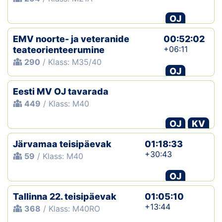
OJ
EMV noorte- ja veteranide
00:52:02
+06:11
teateorienteerumine
290
/ Klass: M35/40
OJ
Eesti MV OJ tavarada
449
/ Klass: M40
OJ
KV
Järvamaa teisipäevak
01:18:33
+30:43
59
/ Klass: M40
OJ
Tallinna 22. teisipäevak
01:05:10
+13:44
368
/ Klass: M40RO