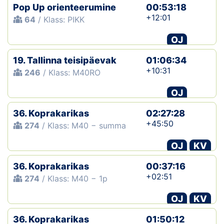
Pop Up orienteerumine
00:53:18
+12:01
64
/ Klass: PIKK
OJ
19. Tallinna teisipäevak
01:06:34
+10:31
246
/ Klass: M40RO
OJ
36. Koprakarikas
02:27:28
+45:50
274
/ Klass: M40 − summa
OJ
KV
36. Koprakarikas
00:37:16
+02:51
274
/ Klass: M40 − 1p
OJ
KV
36. Koprakarikas
01:50:12