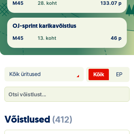
Loha
M45
28. koht
133.07 p
Kontakt
OJ-sprint karikavõistlus
EOL
M45
13. koht
46 p
Galerii
Kaardid
Kalender
Kõik üritused
Kõik
EP
Koondised
Tule klubisse!
Võistlused
Tulemused
(412)
Dokumendid