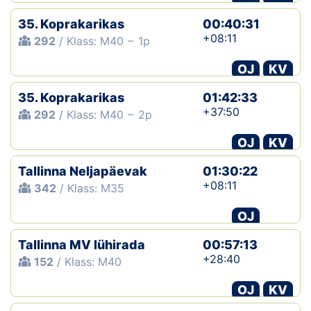
35. Koprakarikas
00:40:31
+08:11
292
/ Klass: M40 − 1p
OJ
KV
35. Koprakarikas
01:42:33
+37:50
292
/ Klass: M40 − 2p
OJ
KV
Tallinna Neljapäevak
01:30:22
+08:11
342
/ Klass: M35
OJ
Tallinna MV lühirada
00:57:13
+28:40
152
/ Klass: M40
OJ
KV