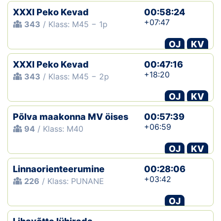
XXXI Peko Kevad
00:58:24
+07:47
343
/ Klass: M45 − 1p
OJ
KV
XXXI Peko Kevad
00:47:16
+18:20
343
/ Klass: M45 − 2p
OJ
KV
Põlva maakonna MV öises
00:57:39
+06:59
94
/ Klass: M40
OJ
KV
Linnaorienteerumine
00:28:06
+03:42
226
/ Klass: PUNANE
OJ