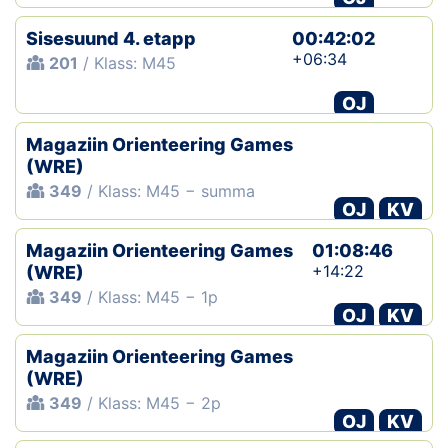
Sisesuund 4. etapp
00:42:02
+06:34
201
/ Klass: M45
OJ
Magaziin Orienteering Games
(WRE)
349
/ Klass: M45 − summa
OJ
KV
Magaziin Orienteering Games
01:08:46
+14:22
(WRE)
349
/ Klass: M45 − 1p
OJ
KV
Magaziin Orienteering Games
(WRE)
349
/ Klass: M45 − 2p
OJ
KV