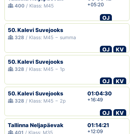
+05:20
400
/ Klass: M45
OJ
50. Kalevi Suvejooks
328
/ Klass: M45 − summa
OJ
KV
50. Kalevi Suvejooks
328
/ Klass: M45 − 1p
OJ
KV
50. Kalevi Suvejooks
01:04:30
+16:49
328
/ Klass: M45 − 2p
OJ
KV
Tallinna Neljapäevak
01:14:21
+12:09
401
/ Klass: M35