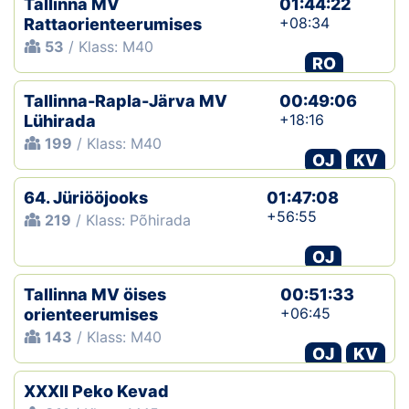
Tallinna MV
01:44:22
+08:34
Rattaorienteerumises
53
/ Klass: M40
RO
Tallinna-Rapla-Järva MV
00:49:06
+18:16
Lühirada
199
/ Klass: M40
OJ
KV
64. Jüriööjooks
01:47:08
+56:55
219
/ Klass: Põhirada
OJ
Tallinna MV öises
00:51:33
+06:45
orienteerumises
143
/ Klass: M40
OJ
KV
XXXII Peko Kevad