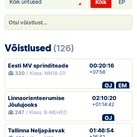
Loha
Kõik üritused
Kõik
EP
Kontakt
EOL
Võistlused
Galerii
(126)
Kaardid
Eesti MV sprinditeade
00:20:16
+07:56
320
/ Klass: MN18-20
Kalender
OJ
EM
Koondised
Linnaorienteerumise
02:10:20
Tule klubisse!
+01:14:42
Jõulujooks
247
/ Klass: B-MEHED
OJ
Tulemused
Tallinna Neljapäevak
01:46:54
Dokumendid
+16:42