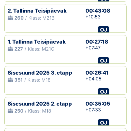
2. Tallinna Teisipäevak
00:43:08
+10:53
260
/ Klass: M21B
OJ
1. Tallinna Teisipäevak
00:27:18
+07:47
227
/ Klass: M21C
OJ
Sisesuund 2025 3. etapp
00:26:41
+04:05
351
/ Klass: M18
OJ
Sisesuund 2025 2. etapp
00:35:05
+07:33
250
/ Klass: M18
OJ