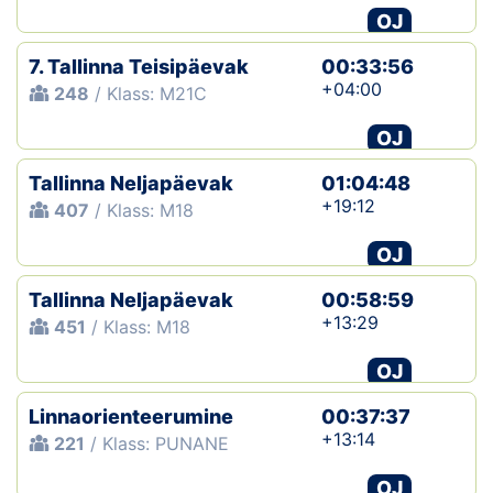
OJ
7. Tallinna Teisipäevak
00:33:56
+04:00
248
/ Klass: M21C
OJ
Tallinna Neljapäevak
01:04:48
+19:12
407
/ Klass: M18
OJ
Tallinna Neljapäevak
00:58:59
+13:29
451
/ Klass: M18
OJ
Linnaorienteerumine
00:37:37
+13:14
221
/ Klass: PUNANE
OJ