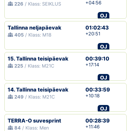
+04:56
226
/ Klass: SEIKLUS
OJ
Tallinna neljapäevak
01:02:43
+20:51
405
/ Klass: M18
OJ
15. Tallinna teisipäevak
00:39:10
+17:14
225
/ Klass: M21C
OJ
14. Tallinna teisipäevak
00:33:59
+10:18
249
/ Klass: M21C
OJ
TERRA-O suvesprint
00:28:39
+11:46
84
/ Klass: Men