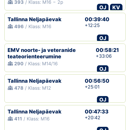
393
/ Klass: M16 − 2p
OJ
KV
Tallinna Neljapäevak
00:39:40
+12:25
496
/ Klass: M16
OJ
EMV noorte- ja veteranide
00:58:21
+33:06
teateorienteerumine
290
/ Klass: M14/16
OJ
Tallinna Neljapäevak
00:56:50
+25:01
478
/ Klass: M12
OJ
Tallinna Neljapäevak
00:47:33
+20:42
411
/ Klass: M16