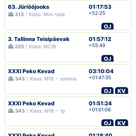
63. Jüriööjooks
01:17:53
+52:25
313
/ Klass: Mini rada
OJ
3. Tallinna Teisipäevak
01:57:12
+55:49
225
/ Klass: M21B
OJ
XXXI Peko Kevad
03:10:04
+01:47:35
343
/ Klass: M18 − summa
OJ
KV
XXXI Peko Kevad
01:51:24
+01:01:06
343
/ Klass: M18 − 1p
OJ
KV
XXXI Peko Kevad
01:18:40