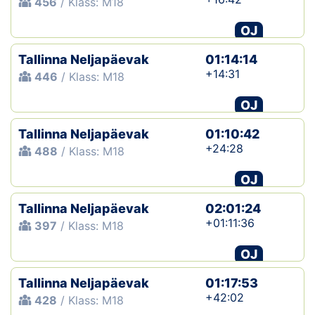
456
/ Klass: M18
Klubid
OJ
Suletud maastikud
Tallinna Neljapäevak
01:14:14
+14:31
446
/ Klass: M18
Püsirajad
OJ
Ajalugu
Tallinna Neljapäevak
01:10:42
+24:28
488
/ Klass: M18
Koolitused
OJ
Tallinna Neljapäevak
02:01:24
OTSI
+01:11:36
397
/ Klass: M18
OJ
Tallinna Neljapäevak
01:17:53
+42:02
428
/ Klass: M18