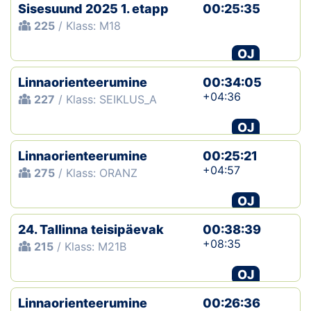
Sisesuund 2025 1. etapp
00:25:35
225
/ Klass: M18
OJ
Linnaorienteerumine
00:34:05
+04:36
227
/ Klass: SEIKLUS_A
OJ
Linnaorienteerumine
00:25:21
+04:57
275
/ Klass: ORANZ
OJ
24. Tallinna teisipäevak
00:38:39
+08:35
215
/ Klass: M21B
OJ
Linnaorienteerumine
00:26:36