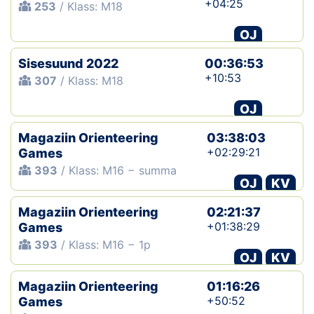
+04:25
253
/ Klass: M18
OJ
Sisesuund 2022
00:36:53
+10:53
307
/ Klass: M18
OJ
Magaziin Orienteering
03:38:03
+02:29:21
Games
393
/ Klass: M16 − summa
OJ
KV
Magaziin Orienteering
02:21:37
+01:38:29
Games
393
/ Klass: M16 − 1p
OJ
KV
Magaziin Orienteering
01:16:26
+50:52
Games