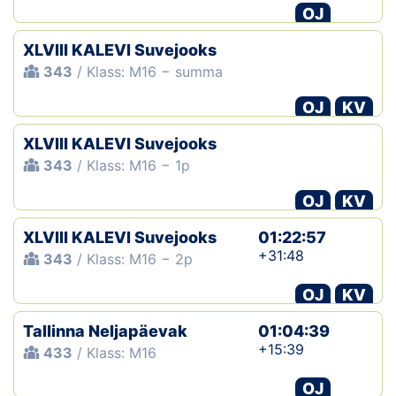
OJ
XLVIII KALEVI Suvejooks
343
/ Klass: M16 − summa
OJ
KV
XLVIII KALEVI Suvejooks
343
/ Klass: M16 − 1p
OJ
KV
XLVIII KALEVI Suvejooks
01:22:57
+31:48
343
/ Klass: M16 − 2p
OJ
KV
Tallinna Neljapäevak
01:04:39
+15:39
433
/ Klass: M16
OJ