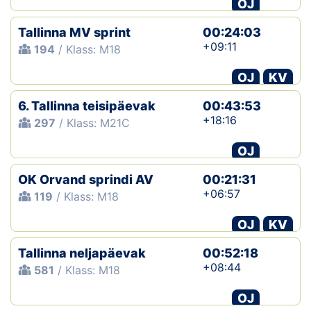
OJ
Tallinna MV sprint
00:24:03
+09:11
194
/ Klass: M18
OJ
KV
6. Tallinna teisipäevak
00:43:53
+18:16
297
/ Klass: M21C
OJ
OK Orvand sprindi AV
00:21:31
+06:57
119
/ Klass: M18
OJ
KV
Tallinna neljapäevak
00:52:18
+08:44
581
/ Klass: M18
OJ