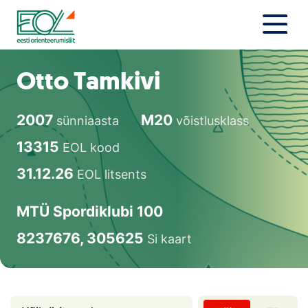
Liigu
sisu
juurde
Estonian Orienteering Federation
Uudised
Otto Tamkivi
Alustajale
2007
M20
sünniaasta
võistlusklass
Orienteerujale
13315
EOL kood
Eesti Orienteerumine 100!
31.12.26
EOL litsents
Toetamine
MTÜ Spordiklubi 100
8237676, 305625
Si kaart
Telli litsents!
Noored