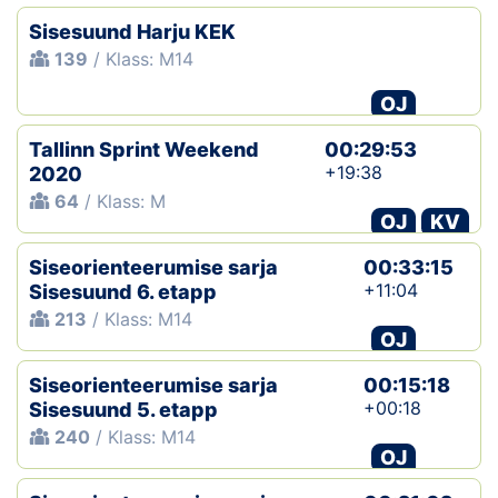
Sisesuund Harju KEK
139
/ Klass: M14
OJ
Tallinn Sprint Weekend
00:29:53
+19:38
2020
64
/ Klass: M
OJ
KV
Siseorienteerumise sarja
00:33:15
+11:04
Sisesuund 6. etapp
213
/ Klass: M14
OJ
Siseorienteerumise sarja
00:15:18
+00:18
Sisesuund 5. etapp
240
/ Klass: M14
OJ