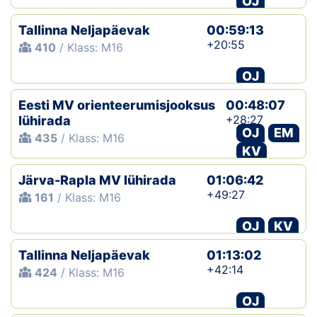
OJ
Tallinna Neljapäevak
00:59:13
+20:55
410
/ Klass: M16
OJ
Eesti MV orienteerumisjooksus
00:48:07
+28:27
lühirada
OJ
EM
435
/ Klass: M16
KV
Järva-Rapla MV lühirada
01:06:42
+49:27
161
/ Klass: M16
OJ
KV
Tallinna Neljapäevak
01:13:02
+42:14
424
/ Klass: M16
OJ