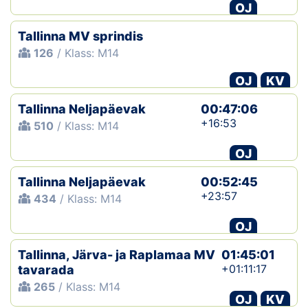
OJ
Tallinna MV sprindis
126
/ Klass: M14
OJ
KV
Tallinna Neljapäevak
00:47:06
+16:53
510
/ Klass: M14
OJ
Tallinna Neljapäevak
00:52:45
+23:57
434
/ Klass: M14
OJ
Tallinna, Järva- ja Raplamaa MV
01:45:01
+01:11:17
tavarada
265
/ Klass: M14
OJ
KV