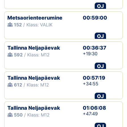
OJ
Metsaorienteerumine
00:59:00
152
/ Klass: VALIK
OJ
Tallinna Neljapäevak
00:36:37
+19:30
592
/ Klass: M12
OJ
Tallinna Neljapäevak
00:57:19
+34:55
612
/ Klass: M12
OJ
Tallinna Neljapäevak
01:06:08
+47:49
550
/ Klass: M12
OJ