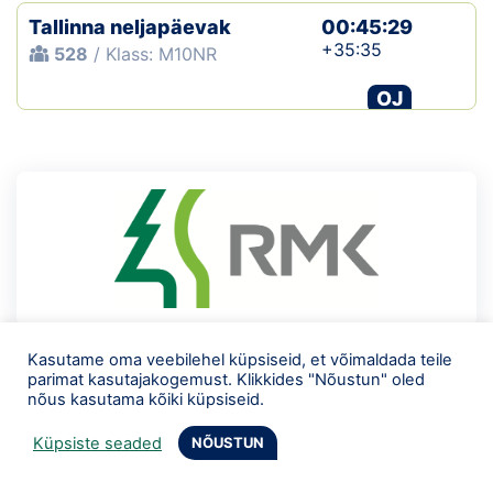
Tallinna neljapäevak
00:45:29
+35:35
528
/ Klass: M10NR
OJ
Kasutame oma veebilehel küpsiseid, et võimaldada teile
parimat kasutajakogemust. Klikkides "Nõustun" oled
nõus kasutama kõiki küpsiseid.
Küpsiste seaded
NÕUSTUN