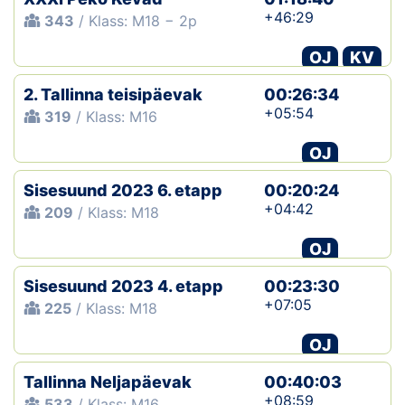
+46:29
343
/ Klass: M18 − 2p
OJ
KV
2. Tallinna teisipäevak
00:26:34
+05:54
319
/ Klass: M16
OJ
Sisesuund 2023 6. etapp
00:20:24
+04:42
209
/ Klass: M18
OJ
Sisesuund 2023 4. etapp
00:23:30
+07:05
225
/ Klass: M18
OJ
Tallinna Neljapäevak
00:40:03
+08:59
533
/ Klass: M16