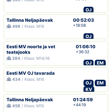
OJ
Tallinna Neljapäevak
00:52:03
+18:08
496
/ Klass: M16
OJ
Eesti MV noorte ja vet
01:06:10
+36:32
teatejooks
284
/ Klass: M14/16
OJ
EM
Eesti MV OJ tavarada
434
/ Klass: M16
OJ
EM
KV
Tallinna Neljapäevak
01:24:59
+44:19
458
/ Klass: M16