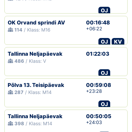
OJ
OK Orvand sprindi AV
00:16:48
+06:22
114
/ Klass: M16
OJ
KV
Tallinna Neljapäevak
01:22:03
486
/ Klass: V
OJ
Põlva 13. Teisipäevak
00:59:08
+23:28
287
/ Klass: M14
OJ
Tallinna Neljapäevak
00:50:05
+24:03
398
/ Klass: M14