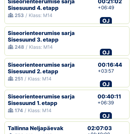
Siseorienteerumise sarja
00:21:02
+06:49
Sisesuund 4. etapp
253
/ Klass: M14
OJ
Siseorienteerumise sarja
Sisesuund 3. etapp
248
/ Klass: M14
OJ
Siseorienteerumise sarja
00:16:44
+03:57
Sisesuund 2. etapp
251
/ Klass: M14
OJ
Siseorienteerumise sarja
00:40:11
+06:39
Sisesuund 1. etapp
174
/ Klass: M14
OJ
Tallinna Neljapäevak
02:07:03