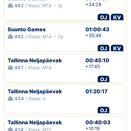
+34:28
492
/ Klass: M14 − 1p
OJ
KV
Suunto Games
01:00:43
+35:48
492
/ Klass: M14 − 2p
OJ
KV
Tallinna Neljapäevak
00:45:10
+17:45
467
/ Klass: M14
OJ
Tallinna Neljapäevak
01:20:17
434
/ Klass: V
OJ
Tallinna Neljapäevak
00:40:03
+10:19
424
/ Klass: M12