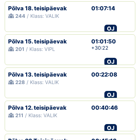
Põlva 18. teisipäevak
01:07:14
244
/ Klass: VALIK
OJ
Põlva 15. teisipäevak
01:01:50
+30:22
201
/ Klass: VIPL
OJ
Põlva 13. teisipäevak
00:22:08
228
/ Klass: VALIK
OJ
Põlva 12. teisipäevak
00:40:46
211
/ Klass: VALIK
OJ