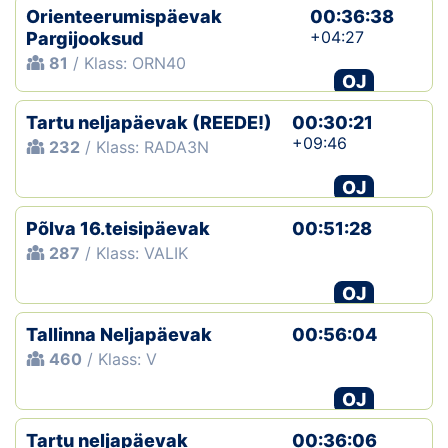
Orienteerumispäevak
00:36:38
+04:27
Pargijooksud
81
/ Klass: ORN40
OJ
Tartu neljapäevak (REEDE!)
00:30:21
+09:46
232
/ Klass: RADA3N
OJ
Põlva 16.teisipäevak
00:51:28
287
/ Klass: VALIK
OJ
Tallinna Neljapäevak
00:56:04
460
/ Klass: V
OJ
Tartu neljapäevak
00:36:06