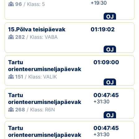
+19:30
96
/ Klass: 5
OJ
15.Põlva teisipäevak
01:19:02
282
/ Klass: VABA
OJ
Tartu
01:09:00
orienteerumisneljapäevak
151
/ Klass: VALIK
OJ
Tartu
00:47:45
+31:30
orienteerumisneljapäevak
268
/ Klass: R6N
OJ
Tartu
00:47:45
+31:30
orienteerumisneljapäevak