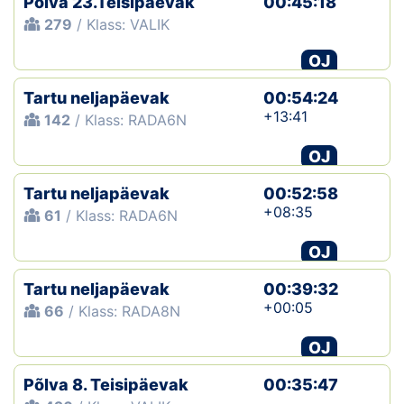
Põlva 23.Teisipäevak
00:45:18
279
/ Klass: VALIK
OJ
Tartu neljapäevak
00:54:24
+13:41
142
/ Klass: RADA6N
OJ
Tartu neljapäevak
00:52:58
+08:35
61
/ Klass: RADA6N
OJ
Tartu neljapäevak
00:39:32
+00:05
66
/ Klass: RADA8N
OJ
Põlva 8. Teisipäevak
00:35:47