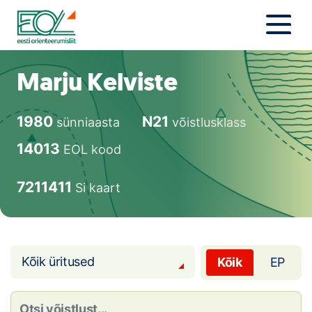
Liigu
sisu
juurde
Estonian Orienteering Federation
Uudised
Marju Kelviste
Alustajale
1980
N21
sünniaasta
võistlusklass
Orienteerujale
14013
EOL kood
Eesti Orienteerumine 100!
7211411
Si kaart
Toetamine
Telli litsents!
Kõik üritused
Kõik
EP
Noored