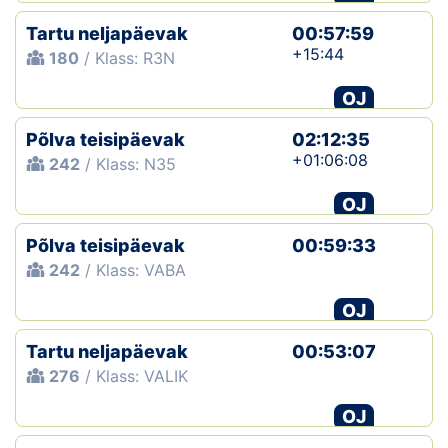
Tartu neljapäevak
00:57:59
+15:44
180
/ Klass: R3N
OJ
Põlva teisipäevak
02:12:35
+01:06:08
242
/ Klass: N35
OJ
Põlva teisipäevak
00:59:33
242
/ Klass: VABA
OJ
Tartu neljapäevak
00:53:07
276
/ Klass: VALIK
OJ