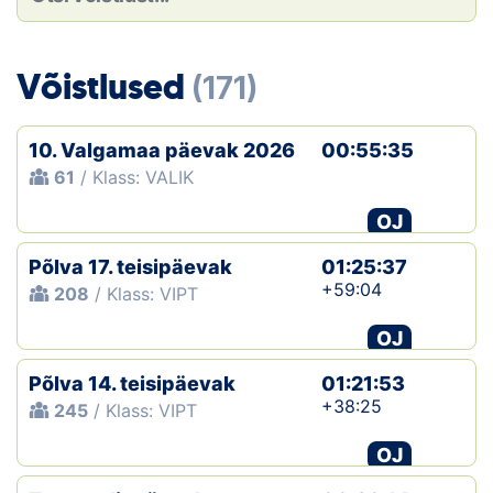
Loha
Kontakt
Võistlused
(171)
EOL
10. Valgamaa päevak 2026
00:55:35
Galerii
61
/ Klass: VALIK
Kaardid
OJ
Põlva 17. teisipäevak
01:25:37
Kalender
+59:04
208
/ Klass: VIPT
Koondised
OJ
Tule klubisse!
Põlva 14. teisipäevak
01:21:53
+38:25
245
/ Klass: VIPT
Tulemused
OJ
Dokumendid