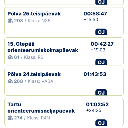
OJ
Põlva 25.teisipäevak
00:58:47
+15:50
208
/ Klass: N35
OJ
15. Otepää
00:42:27
+19:03
orienteerumiskolmapäevak
61
/ Klass: R3
OJ
Põlva 24.teisipäevak
01:43:53
268
/ Klass: VABA
OJ
Tartu
01:02:52
+24:25
orienteerumisneljapäevak
274
/ Klass: R4N
OJ