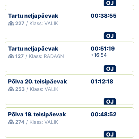
OJ
Tartu neljapäevak
00:38:55
227
/ Klass: VALIK
OJ
Tartu neljapäevak
00:51:19
+16:54
127
/ Klass: RADA6N
OJ
Põlva 20. teisipäevak
01:12:18
253
/ Klass: VALIK
OJ
Põlva 19. teisipäevak
00:48:52
274
/ Klass: VALIK
OJ