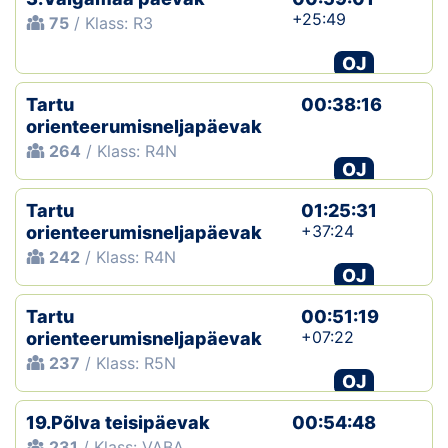
+25:49
75
/ Klass: R3
OJ
Tartu
00:38:16
orienteerumisneljapäevak
264
/ Klass: R4N
OJ
Tartu
01:25:31
+37:24
orienteerumisneljapäevak
242
/ Klass: R4N
OJ
Tartu
00:51:19
+07:22
orienteerumisneljapäevak
237
/ Klass: R5N
OJ
19.Põlva teisipäevak
00:54:48
231
/ Klass: VABA