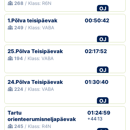
268
/ Klass: R6N
OJ
1.Põlva teisipäevak
00:50:42
249
/ Klass: VABA
OJ
25.Põlva Teisipäevak
02:17:52
194
/ Klass: VABA
OJ
24.Põlva Teisipäevak
01:30:40
224
/ Klass: VABA
OJ
Tartu
01:24:59
+44:13
orienteerumisneljapäevak
245
/ Klass: R4N