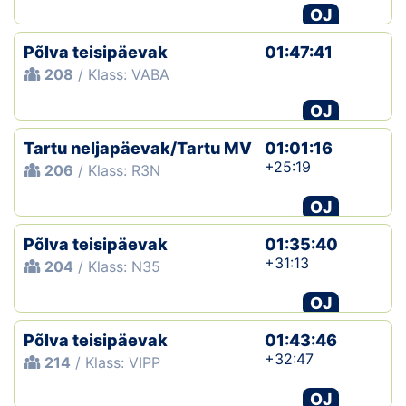
OJ
Põlva teisipäevak
01:47:41
208
/ Klass: VABA
OJ
Tartu neljapäevak/Tartu MV
01:01:16
+25:19
206
/ Klass: R3N
OJ
Põlva teisipäevak
01:35:40
+31:13
204
/ Klass: N35
OJ
Põlva teisipäevak
01:43:46
+32:47
214
/ Klass: VIPP
OJ