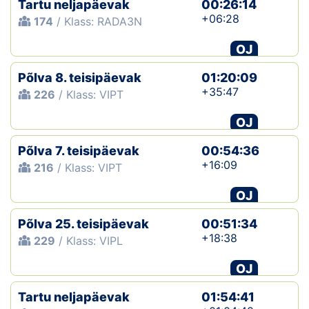
Tartu neljapäevak
00:26:14
+06:28
174
/ Klass: RADA3N
Klubid
OJ
Suletud maastikud
Põlva 8. teisipäevak
01:20:09
Püsirajad
+35:47
226
/ Klass: VIPT
OJ
Ajalugu
Põlva 7. teisipäevak
00:54:36
Koolitused
+16:09
216
/ Klass: VIPT
OJ
OTSI
Põlva 25. teisipäevak
00:51:34
+18:38
229
/ Klass: VIPL
OJ
Tartu neljapäevak
01:54:41