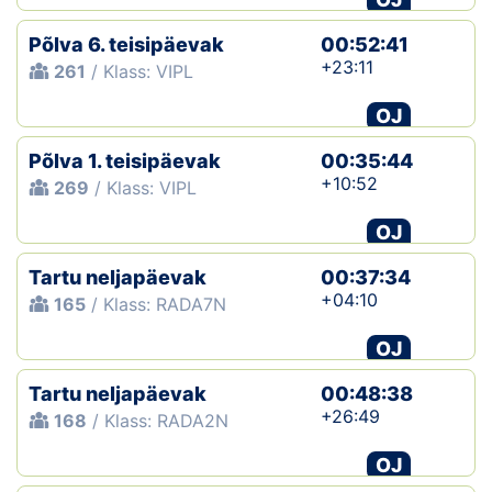
Põlva 6. teisipäevak
00:52:41
+23:11
261
/ Klass: VIPL
OJ
Põlva 1. teisipäevak
00:35:44
+10:52
269
/ Klass: VIPL
OJ
Tartu neljapäevak
00:37:34
+04:10
165
/ Klass: RADA7N
OJ
Tartu neljapäevak
00:48:38
+26:49
168
/ Klass: RADA2N
OJ