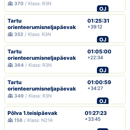
370
/ Klass: R3N
OJ
Tartu
01:25:31
+39:12
orienteerumisneljapäevak
352
/ Klass: R3N
OJ
Tartu
01:05:00
+22:34
orienteerumisneljapäevak
364
/ Klass: R3N
OJ
Tartu
01:00:59
+34:27
orienteerumisneljapäevak
349
/ Klass: R3N
OJ
Põlva 1.teisipäevak
01:27:23
+33:45
156
/ Klass: N21A