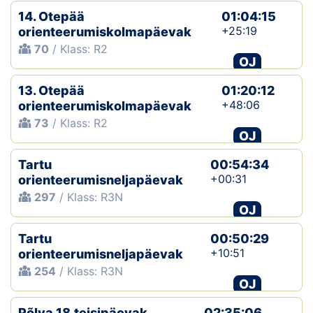
14. Otepää
01:04:15
+25:19
orienteerumiskolmapäevak
70
/ Klass: R2
OJ
13. Otepää
01:20:12
+48:06
orienteerumiskolmapäevak
73
/ Klass: R2
OJ
Tartu
00:54:34
+00:31
orienteerumisneljapäevak
297
/ Klass: R3N
OJ
Tartu
00:50:29
+10:51
orienteerumisneljapäevak
254
/ Klass: R3N
OJ
Põlva 18.teisipäevak
02:35:06