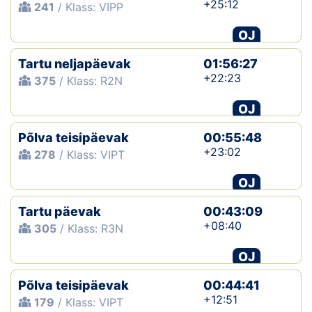
+25:12
241
/ Klass: VIPP
OJ
Tartu neljapäevak
01:56:27
+22:23
375
/ Klass: R2N
OJ
Põlva teisipäevak
00:55:48
+23:02
278
/ Klass: VIPT
OJ
Tartu päevak
00:43:09
+08:40
305
/ Klass: R3N
OJ
Põlva teisipäevak
00:44:41
+12:51
179
/ Klass: VIPT