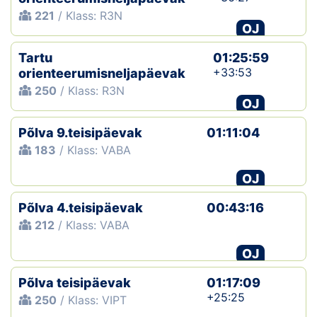
221
/ Klass: R3N
OJ
Tartu
01:25:59
+33:53
orienteerumisneljapäevak
250
/ Klass: R3N
OJ
Põlva 9.teisipäevak
01:11:04
183
/ Klass: VABA
OJ
Põlva 4.teisipäevak
00:43:16
212
/ Klass: VABA
OJ
Põlva teisipäevak
01:17:09
+25:25
250
/ Klass: VIPT