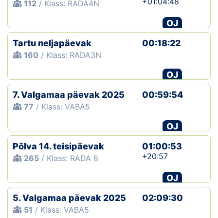
+01:04:48
112
/ Klass: RADA4N
OJ
Tartu neljapäevak
00:18:22
160
/ Klass: RADA3N
OJ
7. Valgamaa päevak 2025
00:59:54
77
/ Klass: VABA5
OJ
Põlva 14. teisipäevak
01:00:53
+20:57
265
/ Klass: RADA 8
OJ
5. Valgamaa päevak 2025
02:09:30
51
/ Klass: VABA5