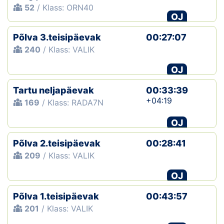
52
/ Klass: ORN40
OJ
Põlva 3.teisipäevak
00:27:07
240
/ Klass: VALIK
OJ
Tartu neljapäevak
00:33:39
+04:19
169
/ Klass: RADA7N
OJ
Põlva 2.teisipäevak
00:28:41
209
/ Klass: VALIK
OJ
Põlva 1.teisipäevak
00:43:57
201
/ Klass: VALIK