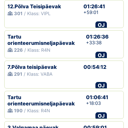
12.Põlva Teisipäevak
01:26:41
+59:01
301
/ Klass: VIPL
OJ
Tartu
01:26:36
+33:38
orienteerumisneljapäevak
226
/ Klass: R4N
OJ
7.Põlva teisipäevak
00:54:12
291
/ Klass: VABA
OJ
Tartu
01:06:41
+18:03
orienteerumisneljapäevak
190
/ Klass: R4N
OJ
3.Valgamaa päevak
00:59:01