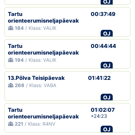
OJ
Tartu
00:37:49
orienteerumisneljapäevak
184
/ Klass: VALIK
OJ
Tartu
00:44:44
orienteerumisneljapäevak
194
/ Klass: VALIK
OJ
13.Põlva Teisipäevak
01:41:22
268
/ Klass: VABA
OJ
Tartu
01:02:07
+24:23
orienteerumisneljapäevak
221
/ Klass: R4NV
OJ