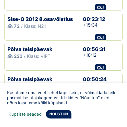
OJ
Sise-O 2012 8.osavõistlus
00:23:12
+15:34
72
/ Klass: N21
OJ
Põlva teisipäevak
00:56:31
+18:12
222
/ Klass: VIPT
OJ
Põlva teisipäevak
00:50:24
+13:45
178
/ Klass: VIPL
Kasutame oma veebilehel küpsiseid, et võimaldada teile
OJ
parimat kasutajakogemust. Klikkides "Nõustun" oled
nõus kasutama kõiki küpsiseid.
Tartu neljapäevak
01:12:17
Küpsiste seaded
NÕUSTUN
+33:39
247
/ Klass: R3N