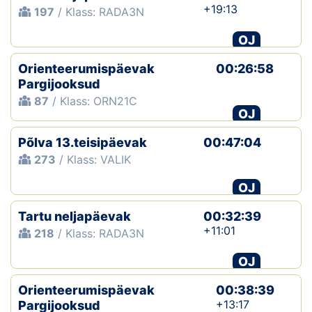
+19:13
197
/ Klass: RADA3N
OJ
Orienteerumispäevak
00:26:58
Pargijooksud
87
/ Klass: ORN21C
OJ
Põlva 13.teisipäevak
00:47:04
273
/ Klass: VALIK
OJ
Tartu neljapäevak
00:32:39
+11:01
218
/ Klass: RADA3N
OJ
Orienteerumispäevak
00:38:39
+13:17
Pargijooksud