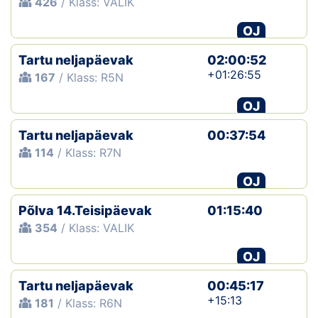
426
/ Klass: VALIK
OJ
Tartu neljapäevak
02:00:52
+01:26:55
167
/ Klass: R5N
OJ
Tartu neljapäevak
00:37:54
114
/ Klass: R7N
OJ
Põlva 14.Teisipäevak
01:15:40
354
/ Klass: VALIK
OJ
Tartu neljapäevak
00:45:17
+15:13
181
/ Klass: R6N