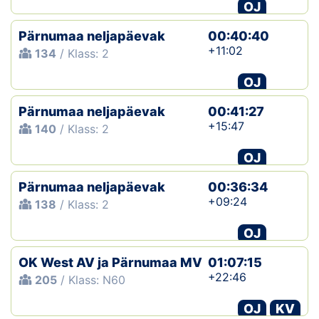
OJ
Pärnumaa neljapäevak
00:40:40
+11:02
134
/ Klass: 2
OJ
Pärnumaa neljapäevak
00:41:27
+15:47
140
/ Klass: 2
OJ
Pärnumaa neljapäevak
00:36:34
+09:24
138
/ Klass: 2
OJ
OK West AV ja Pärnumaa MV
01:07:15
+22:46
205
/ Klass: N60
OJ
KV