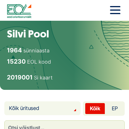
Liigu
sisu
juurde
Estonian Orienteering Federation
Uudised
Silvi Pool
Alustajale
1964
sünniaasta
Orienteerujale
15230
EOL kood
Eesti Orienteerumine 100!
2019001
Si kaart
Toetamine
Telli litsents!
Kõik üritused
Kõik
EP
Noored