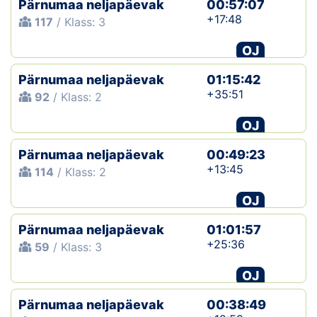
Pärnumaa neljapäevak
00:57:07
+17:48
117
/ Klass: 3
Klubid
OJ
Suletud maastikud
Pärnumaa neljapäevak
01:15:42
Püsirajad
+35:51
92
/ Klass: 2
OJ
Ajalugu
Pärnumaa neljapäevak
00:49:23
Koolitused
+13:45
114
/ Klass: 2
OJ
OTSI
Pärnumaa neljapäevak
01:01:57
+25:36
59
/ Klass: 3
OJ
Pärnumaa neljapäevak
00:38:49