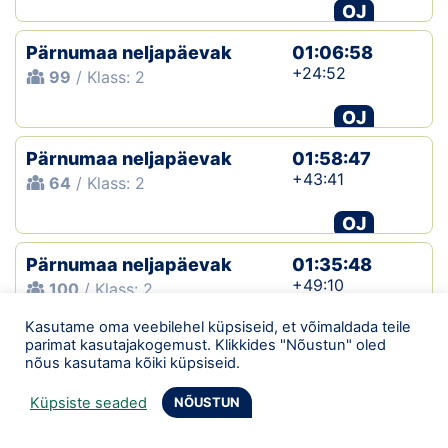
OJ
Pärnumaa neljapäevak
01:06:58
+24:52
99
/ Klass: 2
OJ
Pärnumaa neljapäevak
01:58:47
+43:41
64
/ Klass: 2
OJ
Pärnumaa neljapäevak
01:35:48
+49:10
100
/ Klass: 2
Kasutame oma veebilehel küpsiseid, et võimaldada teile
OJ
parimat kasutajakogemust. Klikkides "Nõustun" oled
nõus kasutama kõiki küpsiseid.
Pärnumaa neljapäevak
01:24:34
+27:22
88
/ Klass: 2
Küpsiste seaded
NÕUSTUN
OJ