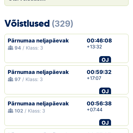
Loha
Kontakt
Võistlused
(329)
EOL
Pärnumaa neljapäevak
00:46:08
Galerii
+13:32
94
/ Klass: 3
Kaardid
OJ
Pärnumaa neljapäevak
00:59:32
Kalender
+17:07
97
/ Klass: 3
Koondised
OJ
Tule klubisse!
Pärnumaa neljapäevak
00:56:38
+07:44
102
/ Klass: 3
Tulemused
OJ
Dokumendid