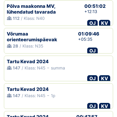
Põlva maakonna MV,
00:51:02
+12:13
lühendatud tavarada
112
/ Klass: N40
OJ
KV
Võrumaa
01:09:46
+05:35
orienteerumispäevak
28
/ Klass: N35
OJ
Tartu Kevad 2024
147
/ Klass: N45 − summa
OJ
KV
Tartu Kevad 2024
147
/ Klass: N45 − 1p
OJ
KV
Tartu Kevad 2024
00:47:57