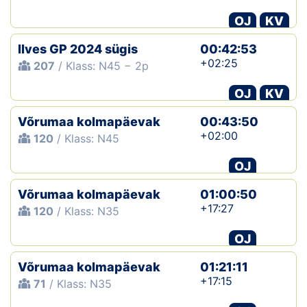
OJ
KV
Ilves GP 2024 sügis
00:42:53
+02:25
207
/ Klass: N45 − 2p
OJ
KV
Võrumaa kolmapäevak
00:43:50
+02:00
120
/ Klass: N45
OJ
Võrumaa kolmapäevak
01:00:50
+17:27
120
/ Klass: N35
OJ
Võrumaa kolmapäevak
01:21:11
+17:15
71
/ Klass: N35