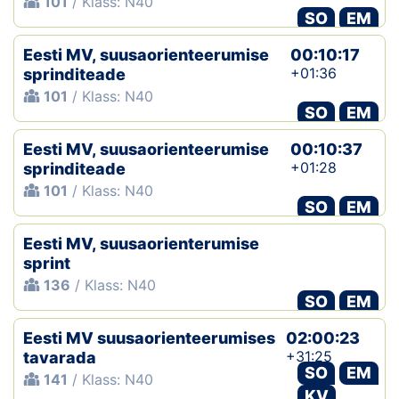
101
/ Klass: N40
SO
EM
Eesti MV, suusaorienteerumise
00:10:17
+01:36
sprinditeade
101
/ Klass: N40
SO
EM
Eesti MV, suusaorienteerumise
00:10:37
+01:28
sprinditeade
101
/ Klass: N40
SO
EM
Eesti MV, suusaorienterumise
sprint
136
/ Klass: N40
SO
EM
Eesti MV suusaorienteerumises
02:00:23
+31:25
tavarada
SO
EM
141
/ Klass: N40
KV