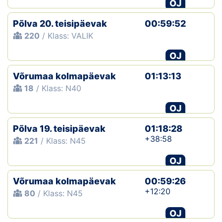
OJ
Põlva 20. teisipäevak
00:59:52
220
/ Klass: VALIK
OJ
Võrumaa kolmapäevak
01:13:13
18
/ Klass: N40
OJ
Põlva 19. teisipäevak
01:18:28
+38:58
221
/ Klass: N45
OJ
Võrumaa kolmapäevak
00:59:26
+12:20
80
/ Klass: N45
OJ