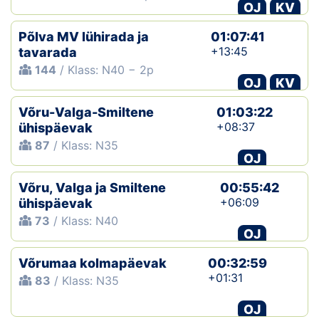
OJ
KV
Põlva MV lühirada ja
01:07:41
+13:45
tavarada
144
/ Klass: N40 − 2p
OJ
KV
Võru-Valga-Smiltene
01:03:22
+08:37
ühispäevak
87
/ Klass: N35
OJ
Võru, Valga ja Smiltene
00:55:42
+06:09
ühispäevak
73
/ Klass: N40
OJ
Võrumaa kolmapäevak
00:32:59
+01:31
83
/ Klass: N35
OJ