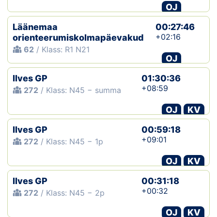
OJ
Läänemaa
00:27:46
+02:16
orienteerumiskolmapäevakud
62
/ Klass: R1 N21
OJ
Ilves GP
01:30:36
+08:59
272
/ Klass: N45 − summa
OJ
KV
Ilves GP
00:59:18
+09:01
272
/ Klass: N45 − 1p
OJ
KV
Ilves GP
00:31:18
+00:32
272
/ Klass: N45 − 2p
OJ
KV