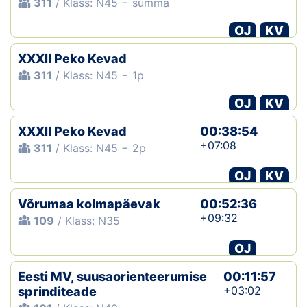
311
/ Klass: N45 − summa
OJ
KV
XXXII Peko Kevad
311
/ Klass: N45 − 1p
OJ
KV
XXXII Peko Kevad
00:38:54
+07:08
311
/ Klass: N45 − 2p
OJ
KV
Võrumaa kolmapäevak
00:52:36
+09:32
109
/ Klass: N35
OJ
Eesti MV, suusaorienteerumise
00:11:57
+03:02
sprinditeade