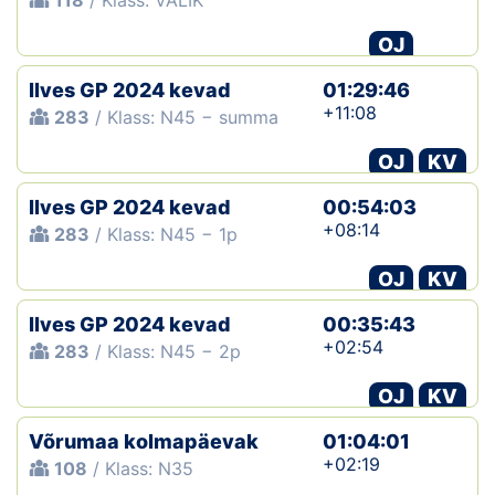
118
/ Klass: VALIK
OJ
Ilves GP 2024 kevad
01:29:46
+11:08
283
/ Klass: N45 − summa
OJ
KV
Ilves GP 2024 kevad
00:54:03
+08:14
283
/ Klass: N45 − 1p
OJ
KV
Ilves GP 2024 kevad
00:35:43
+02:54
283
/ Klass: N45 − 2p
OJ
KV
Võrumaa kolmapäevak
01:04:01
+02:19
108
/ Klass: N35