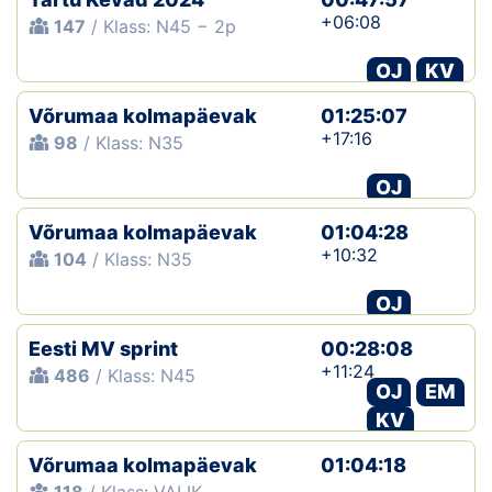
+06:08
147
/ Klass: N45 − 2p
OJ
KV
Võrumaa kolmapäevak
01:25:07
+17:16
98
/ Klass: N35
OJ
Võrumaa kolmapäevak
01:04:28
+10:32
104
/ Klass: N35
OJ
Eesti MV sprint
00:28:08
+11:24
486
/ Klass: N45
OJ
EM
KV
Võrumaa kolmapäevak
01:04:18