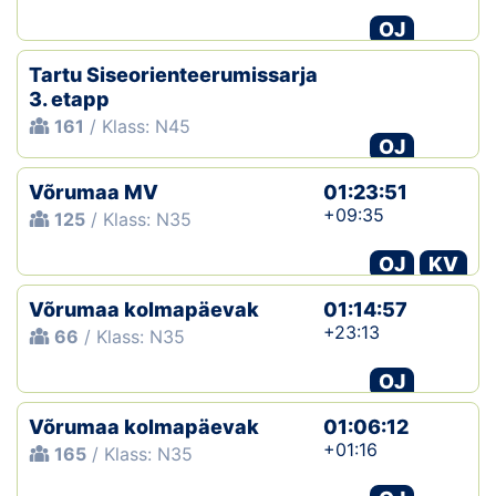
OJ
Tartu Siseorienteerumissarja
3. etapp
161
/ Klass: N45
OJ
Võrumaa MV
01:23:51
+09:35
125
/ Klass: N35
OJ
KV
Võrumaa kolmapäevak
01:14:57
+23:13
66
/ Klass: N35
OJ
Võrumaa kolmapäevak
01:06:12
+01:16
165
/ Klass: N35