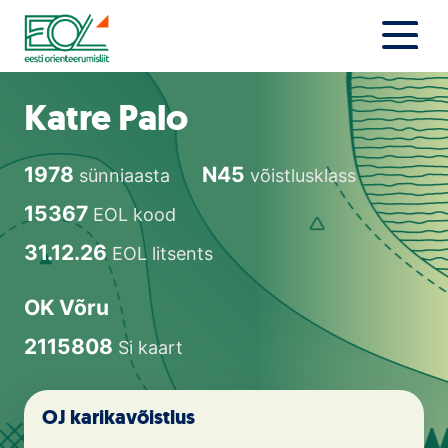
Liigu
sisu
juurde
Estonian Orienteering Federation
Uudised
Katre Palo
Alustajale
1978
N45
sünniaasta
võistlusklass
Orienteerujale
15367
EOL kood
Eesti Orienteerumine 100!
31.12.26
EOL litsents
Toetamine
OK Võru
2115808
Si kaart
Telli litsents!
Noored
OJ karikavõistlus