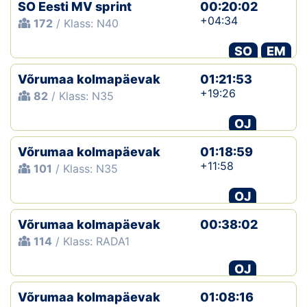
SO Eesti MV sprint
00:20:02
+04:34
172
/ Klass: N40
SO
EM
Võrumaa kolmapäevak
01:21:53
+19:26
82
/ Klass: N35
OJ
Võrumaa kolmapäevak
01:18:59
+11:58
101
/ Klass: N35
OJ
Võrumaa kolmapäevak
00:38:02
114
/ Klass: RADA1
OJ
Võrumaa kolmapäevak
01:08:16