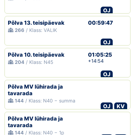
OJ
Põlva 13. teisipäevak
00:59:47
266
/ Klass: VALIK
OJ
Põlva 10. teisipäevak
01:05:25
+14:54
204
/ Klass: N45
OJ
Põlva MV lühirada ja
tavarada
144
/ Klass: N40 − summa
OJ
KV
Põlva MV lühirada ja
tavarada
144
/ Klass: N40 − 1p