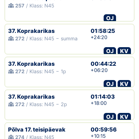
257
/ Klass: N45
OJ
37. Koprakarikas
01:58:25
+24:20
272
/ Klass: N45 − summa
OJ
KV
37. Koprakarikas
00:44:22
+06:20
272
/ Klass: N45 − 1p
OJ
KV
37. Koprakarikas
01:14:03
+18:00
272
/ Klass: N45 − 2p
OJ
KV
Põlva 17. teisipäevak
00:59:56
+10:15
274
/ Klass: N45