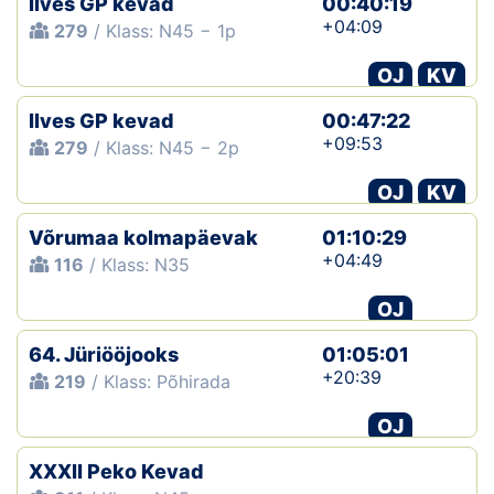
Ilves GP kevad
00:40:19
+04:09
279
/ Klass: N45 − 1p
OJ
KV
Ilves GP kevad
00:47:22
+09:53
279
/ Klass: N45 − 2p
OJ
KV
Võrumaa kolmapäevak
01:10:29
+04:49
116
/ Klass: N35
OJ
64. Jüriööjooks
01:05:01
+20:39
219
/ Klass: Põhirada
OJ
XXXII Peko Kevad