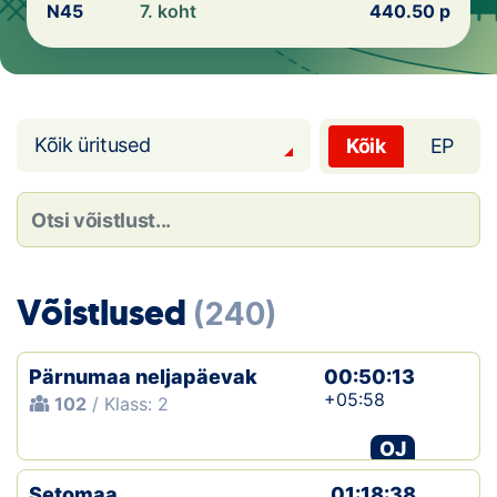
Loha
N45
7. koht
440.50 p
Kontakt
EOL
Kõik üritused
Kõik
EP
Galerii
Kaardid
Kalender
Võistlused
(240)
Koondised
Pärnumaa neljapäevak
Tule klubisse!
00:50:13
+05:58
102
/ Klass: 2
Tulemused
OJ
Dokumendid
Setomaa
01:18:38