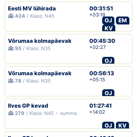
Eesti MV lühirada
00:31:51
+03:19
434
/ Klass: N45
OJ
EM
KV
Võrumaa kolmapäevak
00:45:30
+02:27
95
/ Klass: N35
OJ
Võrumaa kolmapäevak
00:56:13
+05:15
78
/ Klass: N35
OJ
Ilves GP kevad
01:27:41
+14:02
279
/ Klass: N45 − summa
OJ
KV