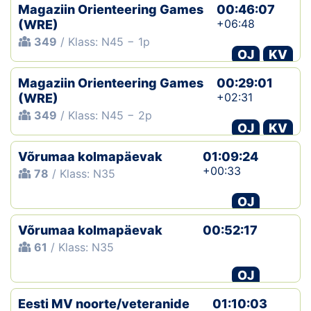
Magaziin Orienteering Games
00:46:07
+06:48
(WRE)
349
/ Klass: N45 − 1p
OJ
KV
Magaziin Orienteering Games
00:29:01
+02:31
(WRE)
349
/ Klass: N45 − 2p
OJ
KV
Võrumaa kolmapäevak
01:09:24
+00:33
78
/ Klass: N35
OJ
Võrumaa kolmapäevak
00:52:17
61
/ Klass: N35
OJ
Eesti MV noorte/veteranide
01:10:03