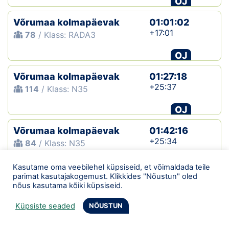
OJ
Võrumaa kolmapäevak
01:01:02
+17:01
78
/ Klass: RADA3
OJ
Võrumaa kolmapäevak
01:27:18
+25:37
114
/ Klass: N35
OJ
Võrumaa kolmapäevak
01:42:16
+25:34
84
/ Klass: N35
OJ
Kasutame oma veebilehel küpsiseid, et võimaldada teile
parimat kasutajakogemust. Klikkides "Nõustun" oled
Põlva maakonna MV teade
00:57:43
nõus kasutama kõiki küpsiseid.
+07:20
84
/ Klass: N40+
Küpsiste seaded
NÕUSTUN
OJ