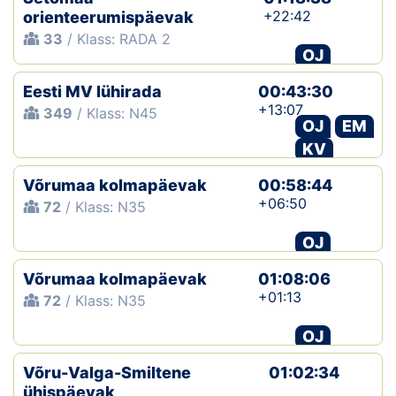
+22:42
orienteerumispäevak
Klubid
33
/ Klass: RADA 2
OJ
Suletud maastikud
Eesti MV lühirada
00:43:30
+13:07
349
/ Klass: N45
Püsirajad
OJ
EM
KV
Ajalugu
Võrumaa kolmapäevak
00:58:44
Koolitused
+06:50
72
/ Klass: N35
OJ
OTSI
Võrumaa kolmapäevak
01:08:06
+01:13
72
/ Klass: N35
OJ
Võru-Valga-Smiltene
01:02:34
ühispäevak