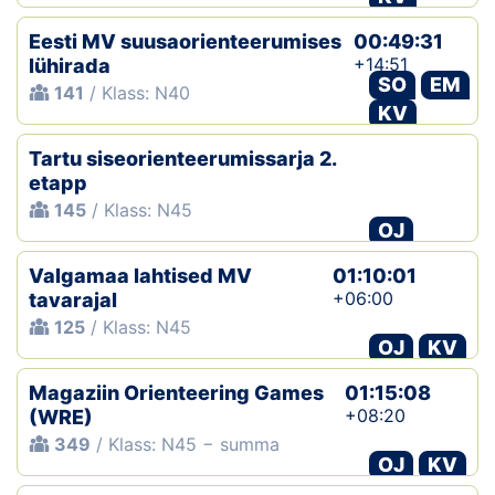
Eesti MV suusaorienteerumises
00:49:31
+14:51
lühirada
SO
EM
141
/ Klass: N40
KV
Tartu siseorienteerumissarja 2.
etapp
145
/ Klass: N45
OJ
Valgamaa lahtised MV
01:10:01
+06:00
tavarajal
125
/ Klass: N45
OJ
KV
Magaziin Orienteering Games
01:15:08
+08:20
(WRE)
349
/ Klass: N45 − summa
OJ
KV