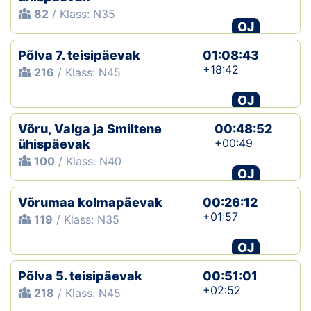
82
/ Klass: N35
OJ
Põlva 7. teisipäevak
01:08:43
+18:42
216
/ Klass: N45
OJ
Võru, Valga ja Smiltene
00:48:52
+00:49
ühispäevak
100
/ Klass: N40
OJ
Võrumaa kolmapäevak
00:26:12
+01:57
119
/ Klass: N35
OJ
Põlva 5. teisipäevak
00:51:01
+02:52
218
/ Klass: N45