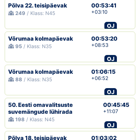
Põlva 22. teisipäevak
00:53:41
+03:10
249
/ Klass: N45
OJ
Võrumaa kolmapäevak
00:53:20
+08:53
95
/ Klass: N35
OJ
Võrumaa kolmapäevak
01:06:15
+06:52
88
/ Klass: N35
OJ
50. Eesti omavalitsuste
00:45:45
+11:07
suvemängude lühirada
198
/ Klass: N45
OJ
Põlva 18. teisipäevak
01:03:02