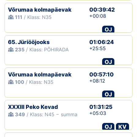
Võrumaa kolmapäevak
00:39:42
+00:08
111
/ Klass: N35
OJ
65. Jüriööjooks
01:06:24
+25:55
235
/ Klass: PÕHIRADA
OJ
Võrumaa kolmapäevak
00:57:10
+08:12
100
/ Klass: N35
OJ
XXXIII Peko Kevad
01:31:25
+05:03
349
/ Klass: N45 − summa
OJ
KV