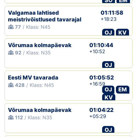
SO
EM
Valgamaa lahtised
01:11:58
+18:23
meistrivõistlused tavarajal
77
/ Klass: N45
OJ
KV
Võrumaa kolmapäevak
01:10:44
+10:52
92
/ Klass: N35
OJ
Eesti MV tavarada
01:05:52
+16:59
428
/ Klass: N45
OJ
EM
KV
Võrumaa kolmapäevak
01:04:22
+05:29
112
/ Klass: N35
OJ