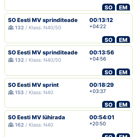
SO
EM
SO Eesti MV sprinditeade
00:13:12
+04:22
132
/ Klass: N40/50
SO
EM
SO Eesti MV sprinditeade
00:13:56
+04:56
132
/ Klass: N40/50
SO
EM
SO Eesti MV sprint
00:18:29
+03:37
153
/ Klass: N40
SO
EM
SO Eesti MV lühirada
00:54:01
+20:50
162
/ Klass: N40