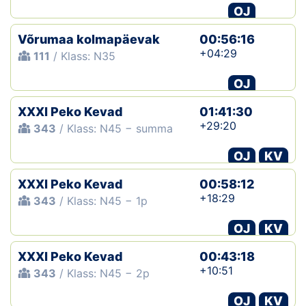
OJ
Võrumaa kolmapäevak
00:56:16
+04:29
111
/ Klass: N35
OJ
XXXI Peko Kevad
01:41:30
+29:20
343
/ Klass: N45 − summa
OJ
KV
XXXI Peko Kevad
00:58:12
+18:29
343
/ Klass: N45 − 1p
OJ
KV
XXXI Peko Kevad
00:43:18
+10:51
343
/ Klass: N45 − 2p
OJ
KV