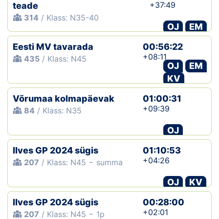
+37:49
teade
314
/ Klass: N35-40
OJ
EM
Eesti MV tavarada
00:56:22
+08:11
435
/ Klass: N45
OJ
EM
KV
Võrumaa kolmapäevak
01:00:31
+09:39
84
/ Klass: N35
OJ
Ilves GP 2024 sügis
01:10:53
+04:26
207
/ Klass: N45 − summa
OJ
KV
Ilves GP 2024 sügis
00:28:00
+02:01
207
/ Klass: N45 − 1p