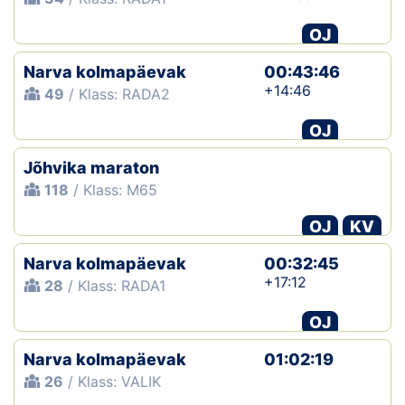
OJ
Narva kolmapäevak
00:43:46
+14:46
49
/ Klass: RADA2
OJ
Jõhvika maraton
118
/ Klass: M65
OJ
KV
Narva kolmapäevak
00:32:45
+17:12
28
/ Klass: RADA1
OJ
Narva kolmapäevak
01:02:19
26
/ Klass: VALIK