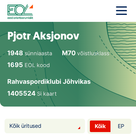
Liigu
sisu
juurde
Estonian Orienteering Federation
Uudised
Pjotr Aksjonov
Alustajale
1948
M70
sünniaasta
võistlusklass
Orienteerujale
1695
EOL kood
Eesti Orienteerumine 100!
Rahvaspordiklubi Jõhvikas
Toetamine
1405524
Si kaart
Telli litsents!
Noored
Kõik üritused
Kõik
EP