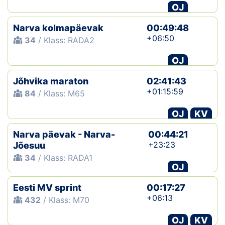
OJ
Narva kolmapäevak
00:49:48
+06:50
34
/ Klass: RADA2
OJ
Jõhvika maraton
02:41:43
+01:15:59
84
/ Klass: M65
OJ
KV
Narva päevak - Narva-
00:44:21
+23:23
Jõesuu
34
/ Klass: RADA1
OJ
Eesti MV sprint
00:17:27
+06:13
432
/ Klass: M70
OJ
KV