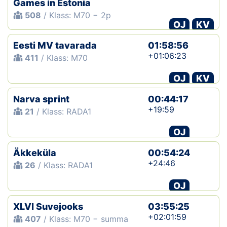
Games in Estonia
508
/ Klass: M70 − 2p
OJ
KV
Eesti MV tavarada
01:58:56
+01:06:23
411
/ Klass: M70
OJ
KV
Narva sprint
00:44:17
+19:59
21
/ Klass: RADA1
OJ
Äkkeküla
00:54:24
+24:46
26
/ Klass: RADA1
OJ
XLVI Suvejooks
03:55:25
+02:01:59
407
/ Klass: M70 − summa