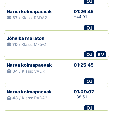
OJ
Klubid
Narva kolmapäevak
01:26:45
+44:01
37
/ Klass: RADA2
Suletud maastikud
OJ
Püsirajad
Jõhvika maraton
70
/ Klass: M75-2
Ajalugu
OJ
KV
Koolitused
Narva kolmapäevak
01:25:45
34
/ Klass: VALIK
OTSI
OJ
Narva kolmapäevak
01:09:07
+38:51
43
/ Klass: RADA2
OJ