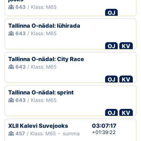
643
/ Klass: M65
OJ
Tallinna O-nädal: lühirada
643
/ Klass: M65
OJ
KV
Tallinna O-nädal: City Race
643
/ Klass: M65
OJ
KV
Tallinna O-nädal: sprint
643
/ Klass: M65
OJ
KV
XLII Kalevi Suvejooks
03:07:17
+01:39:22
457
/ Klass: M65 − summa