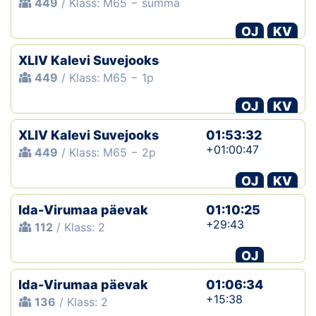
449
/ Klass: M65 − summa
OJ
KV
XLIV Kalevi Suvejooks
449
/ Klass: M65 − 1p
OJ
KV
XLIV Kalevi Suvejooks
01:53:32
+01:00:47
449
/ Klass: M65 − 2p
OJ
KV
Ida-Virumaa päevak
01:10:25
+29:43
112
/ Klass: 2
OJ
Ida-Virumaa päevak
01:06:34
+15:38
136
/ Klass: 2