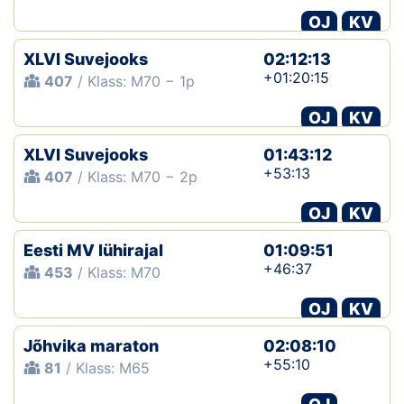
OJ
KV
XLVI Suvejooks
02:12:13
+01:20:15
407
/ Klass: M70 − 1p
OJ
KV
XLVI Suvejooks
01:43:12
+53:13
407
/ Klass: M70 − 2p
OJ
KV
Eesti MV lühirajal
01:09:51
+46:37
453
/ Klass: M70
OJ
KV
Jõhvika maraton
02:08:10
+55:10
81
/ Klass: M65