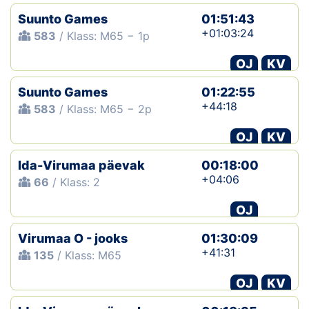
Suunto Games
01:51:43
+01:03:24
583
/ Klass: M65 − 1p
OJ
KV
Suunto Games
01:22:55
+44:18
583
/ Klass: M65 − 2p
OJ
KV
Ida-Virumaa päevak
00:18:00
+04:06
66
/ Klass: 2
OJ
Virumaa O - jooks
01:30:09
+41:31
135
/ Klass: M65
OJ
KV