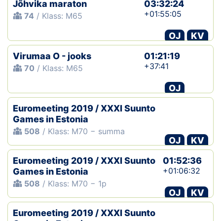
Jõhvika maraton
03:32:24
+01:55:05
74
/ Klass: M65
OJ
KV
Virumaa O - jooks
01:21:19
+37:41
70
/ Klass: M65
OJ
Euromeeting 2019 / XXXI Suunto
Games in Estonia
508
/ Klass: M70 − summa
OJ
KV
Euromeeting 2019 / XXXI Suunto
01:52:36
+01:06:32
Games in Estonia
508
/ Klass: M70 − 1p
OJ
KV
Euromeeting 2019 / XXXI Suunto