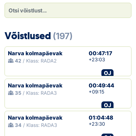
Loha
Kontakt
EOL
Võistlused
(197)
Galerii
Narva kolmapäevak
00:47:17
Kaardid
+23:03
42
/ Klass: RADA2
OJ
Kalender
Narva kolmapäevak
00:49:44
Koondised
+09:15
35
/ Klass: RADA3
Tule klubisse!
OJ
Narva kolmapäevak
Tulemused
01:04:48
+23:30
34
/ Klass: RADA3
Dokumendid