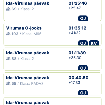
Ida-Virumaa päevak
01:25:46
+25:47
69
/ Klass: 2
OJ
Virumaa O-jooks
01:35:12
+41:32
193
/ Klass: M65
OJ
KV
Ida-Virumaa päevak
01:11:39
+35:30
88
/ Klass: 2
OJ
Ida-Virumaa päevak
00:40:50
+17:33
55
/ Klass: RADA3
OJ
Ida-Virumaa päevak