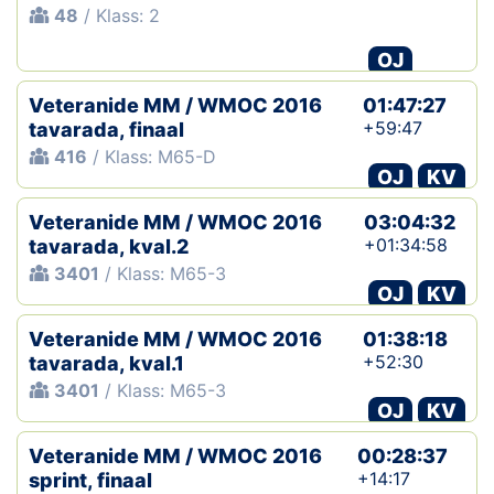
48
/ Klass: 2
OJ
Veteranide MM / WMOC 2016
01:47:27
+59:47
tavarada, finaal
416
/ Klass: M65-D
OJ
KV
Veteranide MM / WMOC 2016
03:04:32
+01:34:58
tavarada, kval.2
3401
/ Klass: M65-3
OJ
KV
Veteranide MM / WMOC 2016
01:38:18
+52:30
tavarada, kval.1
3401
/ Klass: M65-3
OJ
KV
Veteranide MM / WMOC 2016
00:28:37
+14:17
sprint, finaal