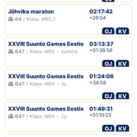
Jõhvika maraton
02:17:42
+26:04
64
/ Klass: M65_1
OJ
KV
XXVIII Suunto Games Eestis
03:13:37
+01:38:56
647
/ Klass: M65 − summa
OJ
KV
XXVIII Suunto Games Eestis
01:24:06
+34:58
647
/ Klass: M65 − 1p
OJ
KV
XXVIII Suunto Games Eestis
01:49:31
+01:10:25
647
/ Klass: M65 − 2p
OJ
KV