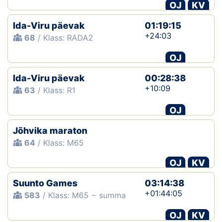
OJ
KV
Ida-Viru päevak
01:19:15
+24:03
68
/ Klass: RADA2
OJ
Ida-Viru päevak
00:28:38
+10:09
63
/ Klass: R1
OJ
Jõhvika maraton
64
/ Klass: M65
OJ
KV
Suunto Games
03:14:38
+01:44:05
583
/ Klass: M65 − summa
OJ
KV