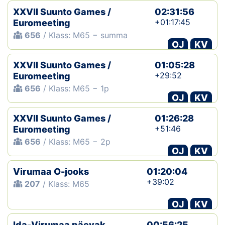
XXVII Suunto Games /
02:31:56
+01:17:45
Euromeeting
656
/ Klass: M65 − summa
OJ
KV
XXVII Suunto Games /
01:05:28
+29:52
Euromeeting
656
/ Klass: M65 − 1p
OJ
KV
XXVII Suunto Games /
01:26:28
+51:46
Euromeeting
656
/ Klass: M65 − 2p
OJ
KV
Virumaa O-jooks
01:20:04
+39:02
207
/ Klass: M65
OJ
KV
Ida-Virumaa päevak
00:56:25