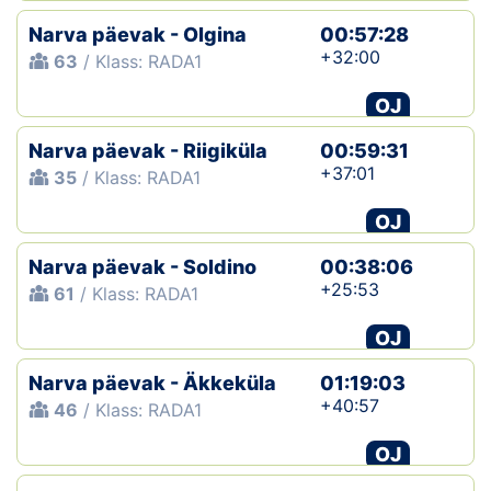
Narva päevak - Olgina
00:57:28
+32:00
63
/ Klass: RADA1
OJ
Narva päevak - Riigiküla
00:59:31
+37:01
35
/ Klass: RADA1
OJ
Narva päevak - Soldino
00:38:06
+25:53
61
/ Klass: RADA1
OJ
Narva päevak - Äkkeküla
01:19:03
+40:57
46
/ Klass: RADA1
OJ