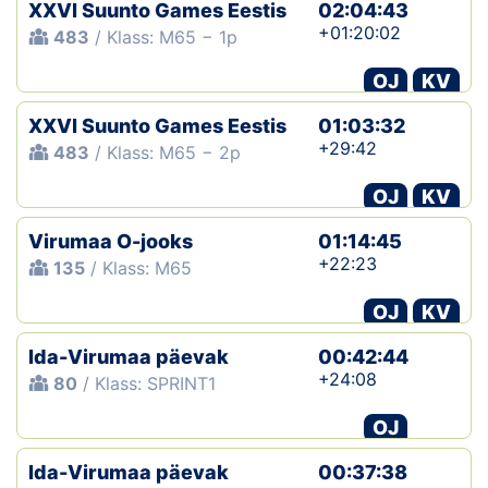
XXVI Suunto Games Eestis
02:04:43
+01:20:02
483
/ Klass: M65 − 1p
OJ
KV
XXVI Suunto Games Eestis
01:03:32
+29:42
483
/ Klass: M65 − 2p
OJ
KV
Virumaa O-jooks
01:14:45
+22:23
135
/ Klass: M65
OJ
KV
Ida-Virumaa päevak
00:42:44
+24:08
80
/ Klass: SPRINT1
OJ
Ida-Virumaa päevak
00:37:38