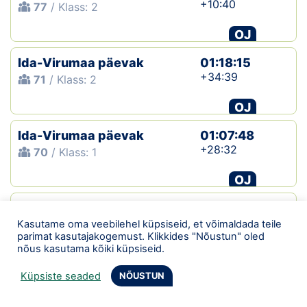
+10:40
77
/ Klass: 2
OJ
Ida-Virumaa päevak
01:18:15
+34:39
71
/ Klass: 2
OJ
Ida-Virumaa päevak
01:07:48
+28:32
70
/ Klass: 1
OJ
XLI Kalevi Suvejooks
03:18:19
+01:19:42
Kasutame oma veebilehel küpsiseid, et võimaldada teile
444
/ Klass: M65 − summa
parimat kasutajakogemust. Klikkides "Nõustun" oled
nõus kasutama kõiki küpsiseid.
OJ
KV
Küpsiste seaded
NÕUSTUN
XLI Kalevi Suvejooks
01:30:50
+33:03
444
/ Klass: M65 − 1p