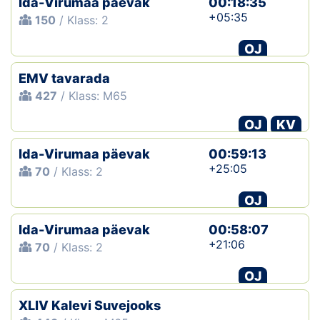
Ida-Virumaa päevak
00:18:35
+05:35
150
/ Klass: 2
OJ
EMV tavarada
427
/ Klass: M65
OJ
KV
Ida-Virumaa päevak
00:59:13
+25:05
70
/ Klass: 2
OJ
Ida-Virumaa päevak
00:58:07
+21:06
70
/ Klass: 2
OJ
XLIV Kalevi Suvejooks