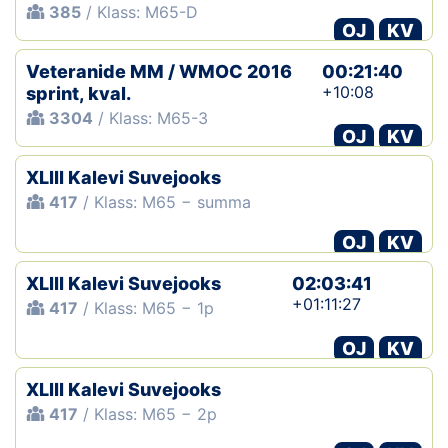
385
/ Klass: M65-D
OJ
KV
Veteranide MM / WMOC 2016
00:21:40
+10:08
sprint, kval.
3304
/ Klass: M65-3
OJ
KV
XLIII Kalevi Suvejooks
417
/ Klass: M65 − summa
OJ
KV
XLIII Kalevi Suvejooks
02:03:41
+01:11:27
417
/ Klass: M65 − 1p
OJ
KV
XLIII Kalevi Suvejooks
417
/ Klass: M65 − 2p