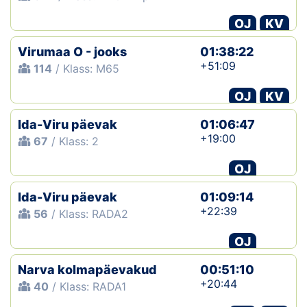
OJ
KV
Virumaa O - jooks
01:38:22
+51:09
114
/ Klass: M65
OJ
KV
Ida-Viru päevak
01:06:47
+19:00
67
/ Klass: 2
OJ
Ida-Viru päevak
01:09:14
+22:39
56
/ Klass: RADA2
OJ
Narva kolmapäevakud
00:51:10
+20:44
40
/ Klass: RADA1