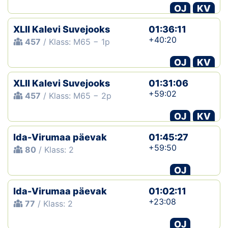
OJ
KV
XLII Kalevi Suvejooks
01:36:11
+40:20
457
/ Klass: M65 − 1p
OJ
KV
XLII Kalevi Suvejooks
01:31:06
+59:02
457
/ Klass: M65 − 2p
OJ
KV
Ida-Virumaa päevak
01:45:27
+59:50
80
/ Klass: 2
OJ
Ida-Virumaa päevak
01:02:11
+23:08
77
/ Klass: 2
OJ