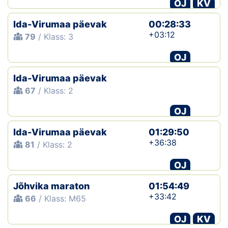
OJ
KV
Ida-Virumaa päevak
00:28:33
+03:12
79
/ Klass: 3
OJ
Ida-Virumaa päevak
67
/ Klass: 2
OJ
Ida-Virumaa päevak
01:29:50
+36:38
81
/ Klass: 2
OJ
Jõhvika maraton
01:54:49
+33:42
66
/ Klass: M65
OJ
KV