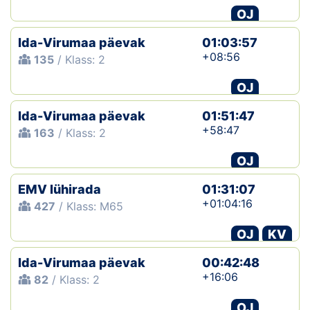
OJ
Ida-Virumaa päevak
01:03:57
+08:56
135
/ Klass: 2
OJ
Ida-Virumaa päevak
01:51:47
+58:47
163
/ Klass: 2
OJ
EMV lühirada
01:31:07
+01:04:16
427
/ Klass: M65
OJ
KV
Ida-Virumaa päevak
00:42:48
+16:06
82
/ Klass: 2
OJ