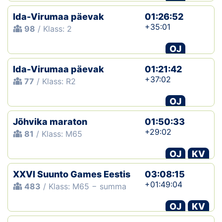
Ida-Virumaa päevak
01:26:52
+35:01
98
/ Klass: 2
OJ
Ida-Virumaa päevak
01:21:42
+37:02
77
/ Klass: R2
OJ
Jõhvika maraton
01:50:33
+29:02
81
/ Klass: M65
OJ
KV
XXVI Suunto Games Eestis
03:08:15
+01:49:04
483
/ Klass: M65 − summa
OJ
KV