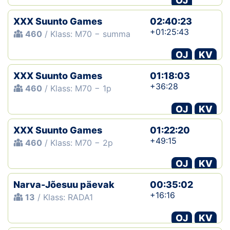
OJ
XXX Suunto Games
02:40:23
+01:25:43
460
/ Klass: M70 − summa
OJ
KV
XXX Suunto Games
01:18:03
+36:28
460
/ Klass: M70 − 1p
OJ
KV
XXX Suunto Games
01:22:20
+49:15
460
/ Klass: M70 − 2p
OJ
KV
Narva-Jõesuu päevak
00:35:02
+16:16
13
/ Klass: RADA1
OJ
KV