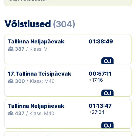
Loha
Kontakt
Võistlused
(304)
EOL
Tallinna Neljapäevak
01:38:49
Galerii
387
/ Klass: V
Kaardid
OJ
17. Tallinna Teisipäevak
00:57:11
Kalender
+17:16
300
/ Klass: M40
Koondised
OJ
Tule klubisse!
Tallinna Neljapäevak
01:13:47
+27:04
437
/ Klass: M40
Tulemused
OJ
Dokumendid