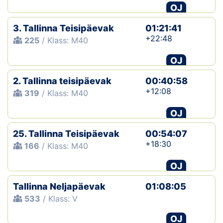
OJ
3. Tallinna Teisipäevak
01:21:41
+22:48
225
/ Klass: M40
OJ
2. Tallinna teisipäevak
00:40:58
+12:08
319
/ Klass: M40
OJ
25. Tallinna Teisipäevak
00:54:07
+18:30
166
/ Klass: M40
OJ
Tallinna Neljapäevak
01:08:05
533
/ Klass: V
OJ