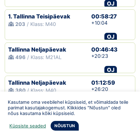
OJ
1. Tallinna Teisipäevak
00:58:27
+10:04
203
/ Klass: M40
OJ
Tallinna Neljapäevak
00:46:43
+20:23
496
/ Klass: M21AL
OJ
Tallinna Neljapäevak
01:12:59
+26:20
380
/ Klass: M40
Kasutame oma veebilehel küpsiseid, et võimaldada teile
OJ
parimat kasutajakogemust. Klikkides "Nõustun" oled
nõus kasutama kõiki küpsiseid.
Tallinna 24. teisipäevak
00:37:45
+11:31
264
/ Klass: M40
Küpsiste seaded
NÕUSTUN
OJ