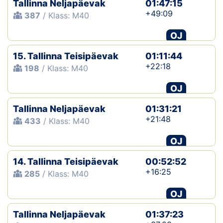
Tallinna Neljapäevak
01:47:15
+49:09
387
/ Klass: M40
Klubid
OJ
Suletud maastikud
15. Tallinna Teisipäevak
01:11:44
Püsirajad
+22:18
198
/ Klass: M40
OJ
Ajalugu
Tallinna Neljapäevak
01:31:21
Koolitused
+21:48
433
/ Klass: M40
OJ
OTSI
14. Tallinna Teisipäevak
00:52:52
+16:25
285
/ Klass: M40
OJ
Tallinna Neljapäevak
01:37:23