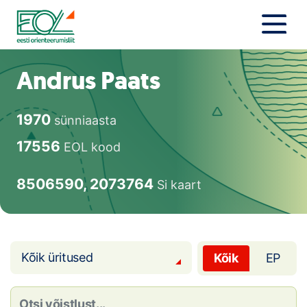
Liigu
sisu
juurde
Estonian Orienteering Federation
Uudised
Andrus Paats
Alustajale
1970
sünniaasta
Orienteerujale
17556
EOL kood
Eesti Orienteerumine 100!
8506590, 2073764
Si kaart
Toetamine
Telli litsents!
Kõik üritused
Kõik
EP
Noored