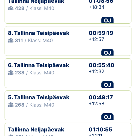
Tallinna Neljapäevak
01:08:56
+18:34
428
/ Klass: M40
OJ
8. Tallinna Teisipäevak
00:59:19
+12:57
311
/ Klass: M40
OJ
6. Tallinna Teisipäevak
00:55:40
+12:32
238
/ Klass: M40
OJ
5. Tallinna Teisipäevak
00:49:17
+12:58
268
/ Klass: M40
OJ
Tallinna Neljapäevak
01:10:55
+21:11