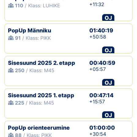
+11:32
110
/ Klass: LUHIKE
OJ
PopUp Männiku
01:40:19
+50:58
91
/ Klass: PIKK
OJ
Sisesuund 2025 2. etapp
00:40:59
+05:57
250
/ Klass: M45
OJ
Sisesuund 2025 1. etapp
00:47:14
+15:57
225
/ Klass: M45
OJ
PopUp orienteerumine
01:00:00
+30:54
88
/ Klass: PIKK