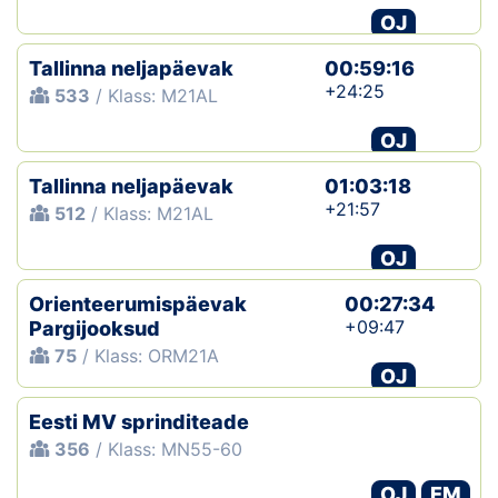
OJ
Tallinna neljapäevak
00:59:16
+24:25
533
/ Klass: M21AL
OJ
Tallinna neljapäevak
01:03:18
+21:57
512
/ Klass: M21AL
OJ
Orienteerumispäevak
00:27:34
+09:47
Pargijooksud
75
/ Klass: ORM21A
OJ
Eesti MV sprinditeade
356
/ Klass: MN55-60
OJ
EM