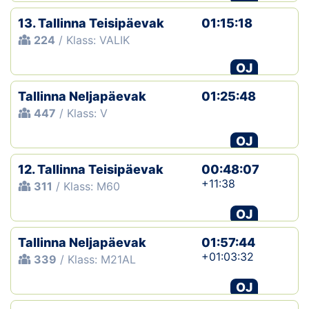
13. Tallinna Teisipäevak
01:15:18
224
/ Klass: VALIK
OJ
Tallinna Neljapäevak
01:25:48
447
/ Klass: V
OJ
12. Tallinna Teisipäevak
00:48:07
+11:38
311
/ Klass: M60
OJ
Tallinna Neljapäevak
01:57:44
+01:03:32
339
/ Klass: M21AL
OJ