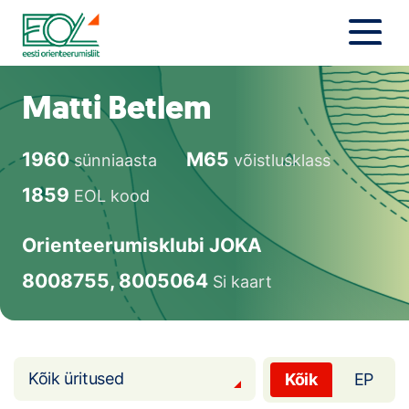
Liigu
sisu
juurde
Estonian Orienteering Federation
Uudised
Matti Betlem
Alustajale
1960
M65
sünniaasta
võistlusklass
Orienteerujale
1859
EOL kood
Eesti Orienteerumine 100!
Orienteerumisklubi JOKA
Toetamine
8008755, 8005064
Si kaart
Telli litsents!
Noored
Kõik üritused
Kõik
EP