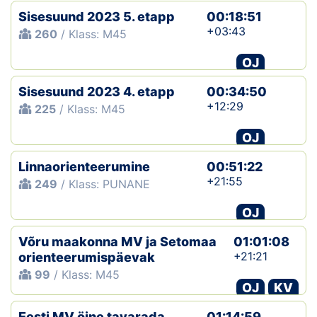
Sisesuund 2023 5. etapp
00:18:51
+03:43
260
/ Klass: M45
OJ
Sisesuund 2023 4. etapp
00:34:50
+12:29
225
/ Klass: M45
OJ
Linnaorienteerumine
00:51:22
+21:55
249
/ Klass: PUNANE
OJ
Võru maakonna MV ja Setomaa
01:01:08
+21:21
orienteerumispäevak
99
/ Klass: M45
OJ
KV
Eesti MV öine tavarada
01:14:59