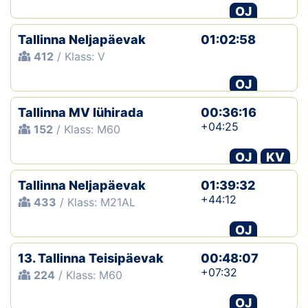
OJ
Tallinna Neljapäevak
01:02:58
412
/ Klass: V
OJ
Tallinna MV lühirada
00:36:16
+04:25
152
/ Klass: M60
OJ
KV
Tallinna Neljapäevak
01:39:32
+44:12
433
/ Klass: M21AL
OJ
13. Tallinna Teisipäevak
00:48:07
+07:32
224
/ Klass: M60
OJ