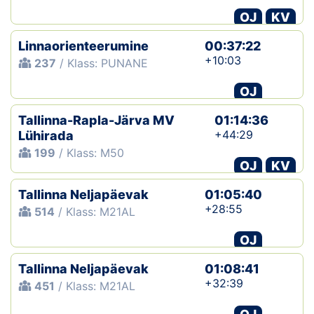
OJ
KV
Linnaorienteerumine
00:37:22
+10:03
237
/ Klass: PUNANE
OJ
Tallinna-Rapla-Järva MV
01:14:36
+44:29
Lühirada
199
/ Klass: M50
OJ
KV
Tallinna Neljapäevak
01:05:40
+28:55
514
/ Klass: M21AL
OJ
Tallinna Neljapäevak
01:08:41
+32:39
451
/ Klass: M21AL