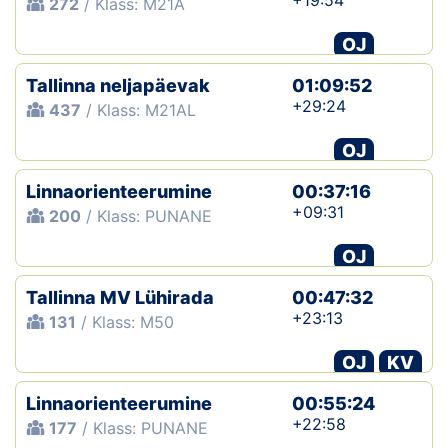
+19:54
272
/ Klass: M21A
OJ
Tallinna neljapäevak
01:09:52
+29:24
437
/ Klass: M21AL
OJ
Linnaorienteerumine
00:37:16
+09:31
200
/ Klass: PUNANE
OJ
Tallinna MV Lühirada
00:47:32
+23:13
131
/ Klass: M50
OJ
KV
Linnaorienteerumine
00:55:24
+22:58
177
/ Klass: PUNANE