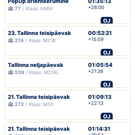
PopUp orienteerumine
01:35:13
+28:00
77
/ Klass: VABA
OJ
23. Tallinna teisipäevak
00:52:21
+15:09
274
/ Klass: M21B
OJ
Tallinna neljapäevak
01:05:54
+21:36
539
/ Klass: M21AL
OJ
21. Tallinna teisipäevak
01:09:13
+22:13
272
/ Klass: M50
OJ
21. Tallinna teisipäevak
01:14:31