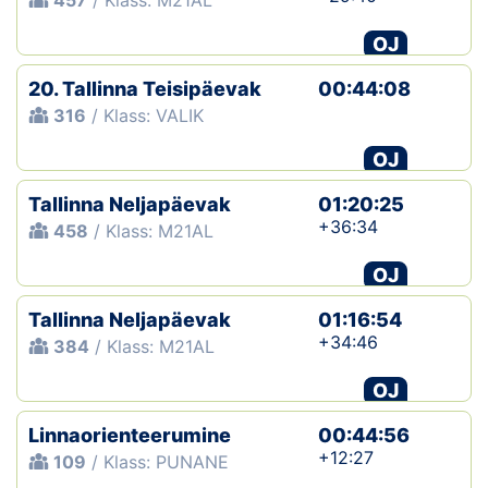
457
/ Klass: M21AL
OJ
20. Tallinna Teisipäevak
00:44:08
316
/ Klass: VALIK
OJ
Tallinna Neljapäevak
01:20:25
+36:34
458
/ Klass: M21AL
OJ
Tallinna Neljapäevak
01:16:54
+34:46
384
/ Klass: M21AL
OJ
Linnaorienteerumine
00:44:56
+12:27
109
/ Klass: PUNANE