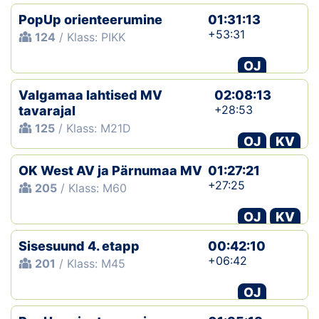
PopUp orienteerumine
01:31:13
+53:31
124
/ Klass: PIKK
OJ
Valgamaa lahtised MV
02:08:13
+28:53
tavarajal
125
/ Klass: M21D
OJ
KV
OK West AV ja Pärnumaa MV
01:27:21
+27:25
205
/ Klass: M60
OJ
KV
Sisesuund 4. etapp
00:42:10
+06:42
201
/ Klass: M45
OJ