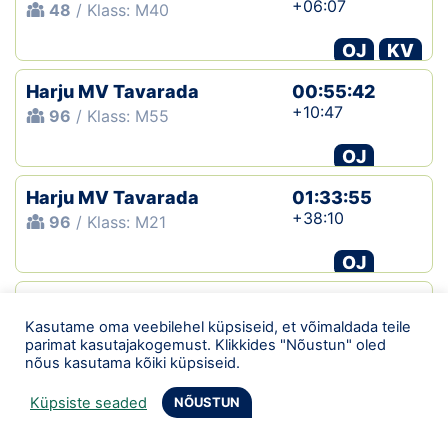
+06:07
48
/ Klass: M40
OJ
KV
Harju MV Tavarada
00:55:42
+10:47
96
/ Klass: M55
OJ
Harju MV Tavarada
01:33:55
+38:10
96
/ Klass: M21
OJ
8. Tallinna Teisipäevak
00:48:59
+10:29
Kasutame oma veebilehel küpsiseid, et võimaldada teile
266
/ Klass: M60
parimat kasutajakogemust. Klikkides "Nõustun" oled
nõus kasutama kõiki küpsiseid.
OJ
Küpsiste seaded
NÕUSTUN
Rapla-Järva MV lühirada
01:08:11
+27:43
93
/ Klass: Mehed 50