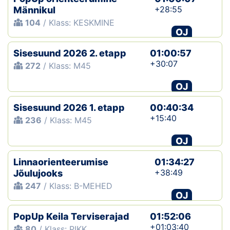
+28:55
Männikul
104
/ Klass: KESKMINE
OJ
Sisesuund 2026 2. etapp
01:00:57
+30:07
272
/ Klass: M45
OJ
Sisesuund 2026 1. etapp
00:40:34
+15:40
236
/ Klass: M45
OJ
Linnaorienteerumise
01:34:27
+38:49
Jõulujooks
247
/ Klass: B-MEHED
OJ
PopUp Keila Terviserajad
01:52:06
+01:03:40
80
/ Klass: PIKK