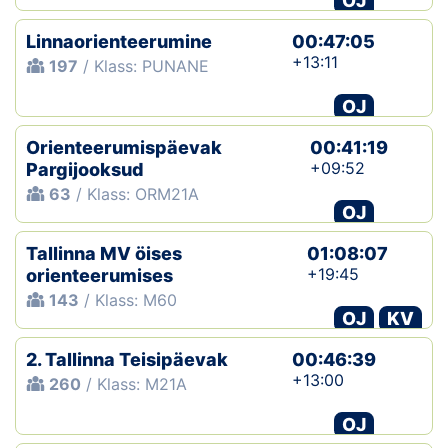
OJ
Linnaorienteerumine
00:47:05
+13:11
197
/ Klass: PUNANE
OJ
Orienteerumispäevak
00:41:19
+09:52
Pargijooksud
63
/ Klass: ORM21A
OJ
Tallinna MV öises
01:08:07
+19:45
orienteerumises
143
/ Klass: M60
OJ
KV
2. Tallinna Teisipäevak
00:46:39
+13:00
260
/ Klass: M21A
OJ