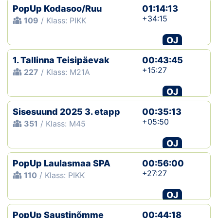
PopUp Kodasoo/Ruu
01:14:13
+34:15
109
/ Klass: PIKK
OJ
1. Tallinna Teisipäevak
00:43:45
+15:27
227
/ Klass: M21A
OJ
Sisesuund 2025 3. etapp
00:35:13
+05:50
351
/ Klass: M45
OJ
PopUp Laulasmaa SPA
00:56:00
+27:27
110
/ Klass: PIKK
OJ
PopUp Saustinõmme
00:44:18