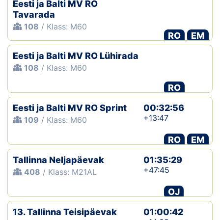
Eesti ja Balti MV RO
Tavarada
108
/ Klass: M60
RO
EM
Eesti ja Balti MV RO Lühirada
108
/ Klass: M60
RO
Eesti ja Balti MV RO Sprint
00:32:56
+13:47
109
/ Klass: M60
RO
EM
Tallinna Neljapäevak
01:35:29
+47:45
408
/ Klass: M21AL
OJ
13. Tallinna Teisipäevak
01:00:42