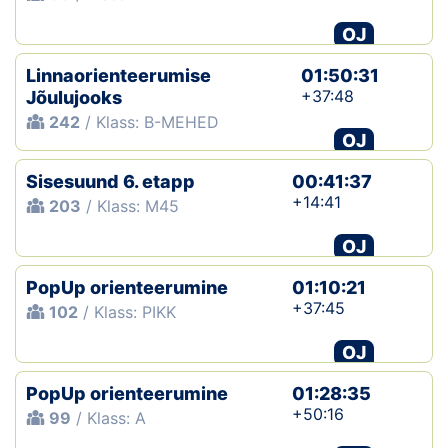
OJ
Linnaorienteerumise
01:50:31
+37:48
Jõulujooks
242
/ Klass: B-MEHED
OJ
Sisesuund 6. etapp
00:41:37
+14:41
203
/ Klass: M45
OJ
PopUp orienteerumine
01:10:21
+37:45
102
/ Klass: PIKK
OJ
PopUp orienteerumine
01:28:35
+50:16
99
/ Klass: A