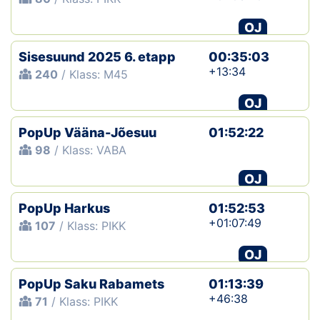
OJ
Sisesuund 2025 6. etapp
00:35:03
+13:34
240
/ Klass: M45
OJ
PopUp Vääna-Jõesuu
01:52:22
98
/ Klass: VABA
OJ
PopUp Harkus
01:52:53
+01:07:49
107
/ Klass: PIKK
OJ
PopUp Saku Rabamets
01:13:39
+46:38
71
/ Klass: PIKK