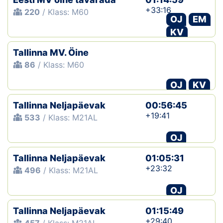
+33:16
220
/ Klass: M60
OJ
EM
KV
Tallinna MV. Öine
86
/ Klass: M60
OJ
KV
Tallinna Neljapäevak
00:56:45
+19:41
533
/ Klass: M21AL
OJ
Tallinna Neljapäevak
01:05:31
+23:32
496
/ Klass: M21AL
OJ
Tallinna Neljapäevak
01:15:49
+29:40