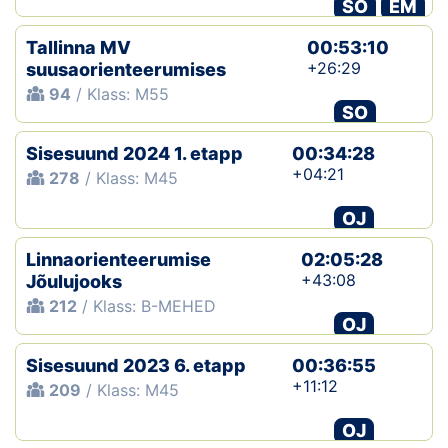
SO
EM
Tallinna MV
00:53:10
+26:29
suusaorienteerumises
94
/ Klass: M55
SO
Sisesuund 2024 1. etapp
00:34:28
+04:21
278
/ Klass: M45
OJ
Linnaorienteerumise
02:05:28
+43:08
Jõulujooks
212
/ Klass: B-MEHED
OJ
Sisesuund 2023 6. etapp
00:36:55
+11:12
209
/ Klass: M45
OJ