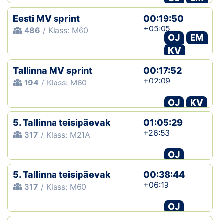
Eesti MV sprint
00:19:50
+05:05
486
/ Klass: M60
OJ
EM
KV
Tallinna MV sprint
00:17:52
+02:09
194
/ Klass: M60
OJ
KV
5. Tallinna teisipäevak
01:05:29
+26:53
317
/ Klass: M21A
OJ
5. Tallinna teisipäevak
00:38:44
+06:19
317
/ Klass: M60
OJ