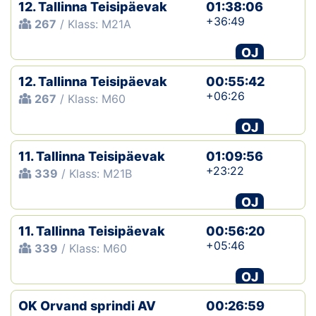
12. Tallinna Teisipäevak
01:38:06
+36:49
267
/ Klass: M21A
OJ
12. Tallinna Teisipäevak
00:55:42
+06:26
267
/ Klass: M60
OJ
11. Tallinna Teisipäevak
01:09:56
+23:22
339
/ Klass: M21B
OJ
11. Tallinna Teisipäevak
00:56:20
+05:46
339
/ Klass: M60
OJ
OK Orvand sprindi AV
00:26:59