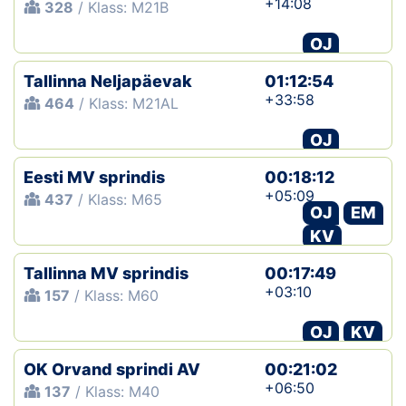
+14:08
328
/ Klass: M21B
OJ
Tallinna Neljapäevak
01:12:54
+33:58
464
/ Klass: M21AL
OJ
Eesti MV sprindis
00:18:12
+05:09
437
/ Klass: M65
OJ
EM
KV
Tallinna MV sprindis
00:17:49
+03:10
157
/ Klass: M60
OJ
KV
OK Orvand sprindi AV
00:21:02
+06:50
137
/ Klass: M40