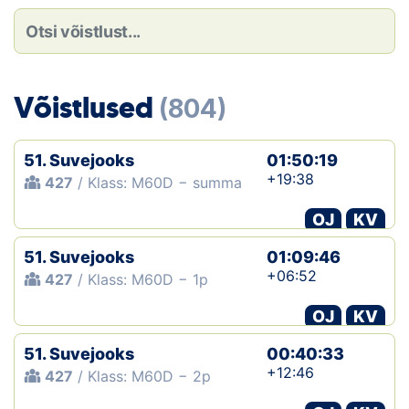
Loha
Kontakt
EOL
Võistlused
(804)
Galerii
51. Suvejooks
01:50:19
Kaardid
+19:38
427
/ Klass: M60D − summa
OJ
KV
Kalender
51. Suvejooks
01:09:46
Koondised
+06:52
427
/ Klass: M60D − 1p
Tule klubisse!
OJ
KV
51. Suvejooks
Tulemused
00:40:33
+12:46
427
/ Klass: M60D − 2p
Dokumendid