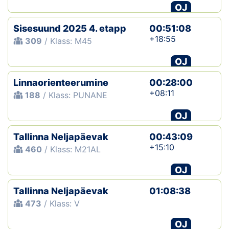
OJ
Sisesuund 2025 4. etapp
00:51:08
+18:55
309
/ Klass: M45
OJ
Linnaorienteerumine
00:28:00
+08:11
188
/ Klass: PUNANE
OJ
Tallinna Neljapäevak
00:43:09
+15:10
460
/ Klass: M21AL
OJ
Tallinna Neljapäevak
01:08:38
473
/ Klass: V
OJ