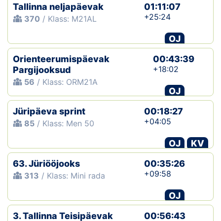
Tallinna neljapäevak
01:11:07
+25:24
370
/ Klass: M21AL
OJ
Orienteerumispäevak
00:43:39
+18:02
Pargijooksud
56
/ Klass: ORM21A
OJ
Jüripäeva sprint
00:18:27
+04:05
85
/ Klass: Men 50
OJ
KV
63. Jüriööjooks
00:35:26
+09:58
313
/ Klass: Mini rada
OJ
3. Tallinna Teisipäevak
00:56:43