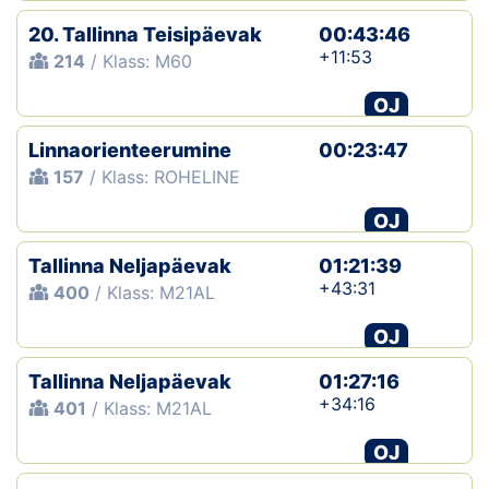
20. Tallinna Teisipäevak
00:43:46
+11:53
214
/ Klass: M60
OJ
Linnaorienteerumine
00:23:47
157
/ Klass: ROHELINE
OJ
Tallinna Neljapäevak
01:21:39
+43:31
400
/ Klass: M21AL
OJ
Tallinna Neljapäevak
01:27:16
+34:16
401
/ Klass: M21AL
OJ