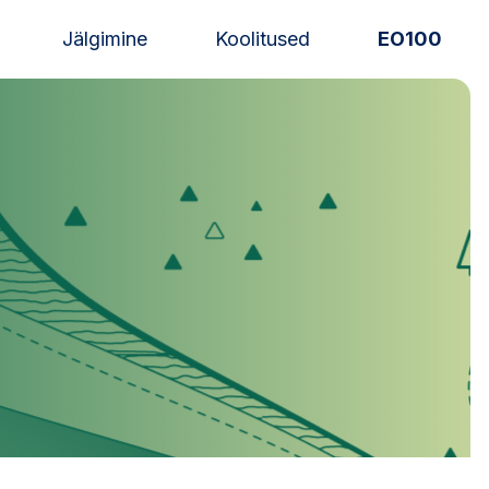
Jälgimine
Koolitused
EO100
Uudised
Alustajale
Orienteerujale
Eesti Orienteerumine 100!
Toetamine
Telli litsents!
Noored