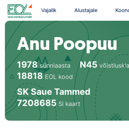
Liigu
sisu
Vajalik
Alustajale
Koond
juurde
Estonian Orienteering Federation
Anu Poopuu
1978
N45
sünniaasta
võistluskl
18818
EOL kood
SK Saue Tammed
7208685
Si kaart