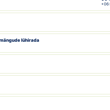
+06
emängude lühirada