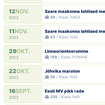
12
NOV.
Saare maakonna lahtised mei
36
/ Klass: N40A
2023
11
NOV.
Saare maakonna lahtised mei
43
/ Klass: N40
2023
29
OKT.
Linnaorienteerumine
198
/ Klass: PUNANE
2023
22
OKT.
Jõhvika maraton
59
/ Klass: N45
2023
16
SEPT.
Eesti MV pikk rada
259
/ Klass: N45
2023