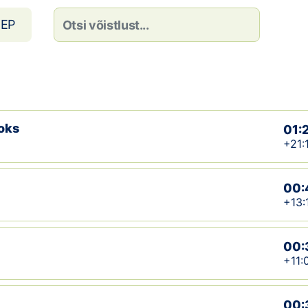
EP
oks
01:
+21:
00:
+13:
00:
+11:
00: