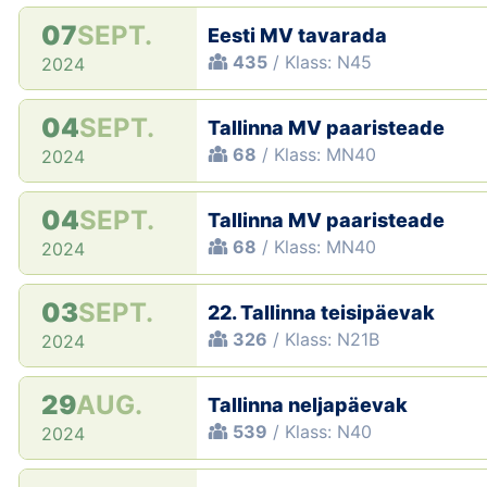
07
SEPT.
Eesti MV tavarada
435
/ Klass: N45
2024
04
SEPT.
Tallinna MV paaristeade
68
/ Klass: MN40
2024
04
SEPT.
Tallinna MV paaristeade
68
/ Klass: MN40
2024
03
SEPT.
22. Tallinna teisipäevak
326
/ Klass: N21B
2024
29
AUG.
Tallinna neljapäevak
539
/ Klass: N40
2024