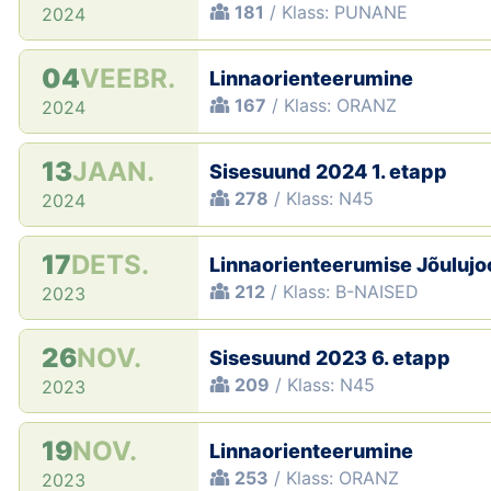
181
/ Klass: PUNANE
2024
04
VEEBR.
Linnaorienteerumine
167
/ Klass: ORANZ
2024
13
JAAN.
Sisesuund 2024 1. etapp
278
/ Klass: N45
2024
17
DETS.
Linnaorienteerumise Jõulujo
212
/ Klass: B-NAISED
2023
26
NOV.
Sisesuund 2023 6. etapp
209
/ Klass: N45
2023
19
NOV.
Linnaorienteerumine
253
/ Klass: ORANZ
2023