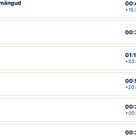
vemängud
00:
+15:
00:
01:
+03:
00:
+20:
00:
+00:
00: