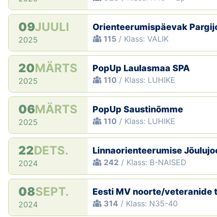
09
JUULI
Orienteerumispäevak Pargi
115
/ Klass: VALIK
2025
20
MÄRTS
PopUp Laulasmaa SPA
110
/ Klass: LUHIKE
2025
06
MÄRTS
PopUp Saustinõmme
110
/ Klass: LUHIKE
2025
22
DETS.
Linnaorienteerumise Jõulujo
242
/ Klass: B-NAISED
2024
08
SEPT.
Eesti MV noorte/veteranide 
314
/ Klass: N35-40
2024