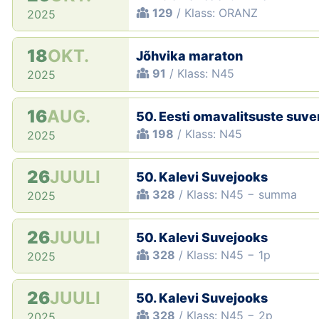
129
/ Klass: ORANZ
2025
18
OKT.
Jõhvika maraton
91
/ Klass: N45
2025
16
AUG.
50. Eesti omavalitsuste suv
198
/ Klass: N45
2025
26
JUULI
50. Kalevi Suvejooks
328
/ Klass: N45 − summa
2025
26
JUULI
50. Kalevi Suvejooks
328
/ Klass: N45 − 1p
2025
26
JUULI
50. Kalevi Suvejooks
328
/ Klass: N45 − 2p
2025