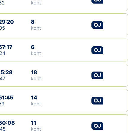
52
koht
29:20
8
OJ
05
koht
57:17
6
OJ
24
koht
15:28
18
OJ
47
koht
51:45
14
OJ
59
koht
30:08
11
OJ
:45
koht