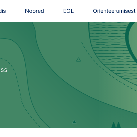
is
Noored
EOL
Orienteerumisest
ass