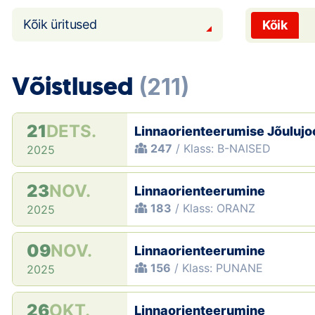
Kõik üritused
Kõik
Võistlused
(211)
21
DETS.
Linnaorienteerumise Jõulujo
247
/ Klass: B-NAISED
2025
23
NOV.
Linnaorienteerumine
183
/ Klass: ORANZ
2025
09
NOV.
Linnaorienteerumine
156
/ Klass: PUNANE
2025
26
OKT.
Linnaorienteerumine