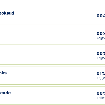
jooksud
00:
00:
+19:
00:
+19:
oks
01:
+38
teade
00:
+10: