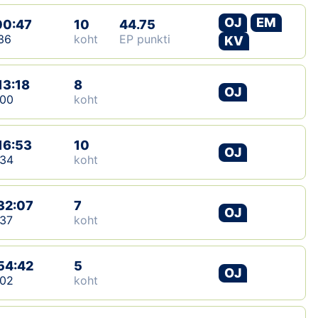
OJ
EM
00:47
10
44.75
36
koht
EP punkti
KV
13:18
8
OJ
:00
koht
16:53
10
OJ
:34
koht
32:07
7
OJ
37
koht
54:42
5
OJ
:02
koht