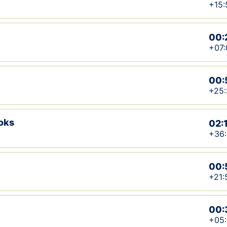
+15:
00:
+07:
00:
+25:
oks
02:
+36:
00:
+21:
00:
+05