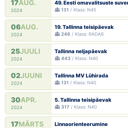
17
AUG.
49. Eesti omavalitsuste su
131
/ Klass: N45
2024
06
AUG.
19. Tallinna teisipäevak
246
/ Klass: RADA6
2024
25
JUULI
Tallinna neljapäevak
443
/ Klass: N40
2024
02
JUUNI
Tallinna MV Lühirada
131
/ Klass: N40
2024
30
APR.
5. Tallinna teisipäevak
317
/ Klass: N40
2024
17
MÄRTS
Linnaorienteerumine