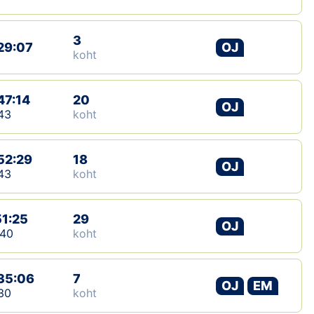
3
29:07
OJ
koht
47:14
20
OJ
43
koht
52:29
18
OJ
43
koht
51:25
29
OJ
:40
koht
35:06
7
OJ
EM
30
koht