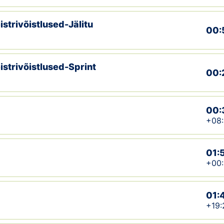
strivõistlused-Jälitu
00:
strivõistlused-Sprint
00:
00:
+08:
01:
+00
01:
+19: