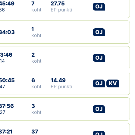
45:49
7
27.75
OJ
36
koht
EP punkti
1
34:03
OJ
koht
13:46
2
OJ
14
koht
50:45
6
14.49
OJ
KV
47
koht
EP punkti
37:56
3
OJ
27
koht
37:21
37
OJ