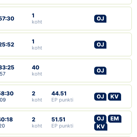
1
57:30
OJ
koht
1
25:52
OJ
koht
33:25
40
OJ
57
koht
58:30
2
44.51
OJ
KV
:09
koht
EP punkti
OJ
EM
40:18
2
51.51
20
koht
EP punkti
KV