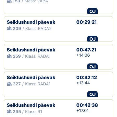
153
/ Klass: VABA
OJ
Seiklushundi päevak
00:29:21
209
/ Klass: RADA2
OJ
Seiklushundi päevak
00:47:21
+14:06
259
/ Klass: RADA1
OJ
Seiklushundi päevak
00:42:12
+13:44
327
/ Klass: RADA1
OJ
Seiklushundi päevak
00:42:38
+17:01
295
/ Klass: R1