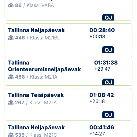
86
/ Klass: VABA
OJ
Tallinna Neljapäevak
00:28:40
+00:18
446
/ Klass: M21BL
OJ
Tallinna
01:31:38
+29:47
Orienteerumisneljapäevak
488
/ Klass: M21A
OJ
Tallinna Teisipäevak
01:08:42
+26:18
267
/ Klass: M21A
OJ
Tallinna Neljapäevak
00:41:46
+14:27
535
/ Klass: M21C