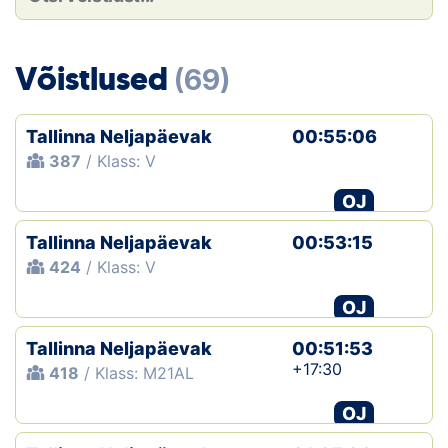
Loha
Kontakt
Võistlused
(69)
EOL
Tallinna Neljapäevak
00:55:06
Galerii
387
/ Klass: V
Kaardid
OJ
Tallinna Neljapäevak
00:53:15
Kalender
424
/ Klass: V
Koondised
OJ
Tule klubisse!
Tallinna Neljapäevak
00:51:53
+17:30
418
/ Klass: M21AL
Tulemused
OJ
Dokumendid