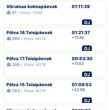
Võrumaa kolmapäevak
01:11:39
91
/ Klass: VABA
OJ
Põlva 18.Teisipäevak
01:21:37
+17:45
280
/ Klass: M21A
OJ
Põlva 17.Teisipäevak
00:53:30
+11:03
296
/ Klass: M21B
OJ
Põlva 15.Teisipäevak
01:09:53
+22:56
263
/ Klass: M21A
OJ