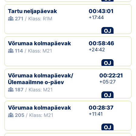
Tartu neljapäevak
00:43:01
+17:44
271
/ Klass: R1M
OJ
Võrumaa kolmapäevak
00:58:46
+24:42
114
/ Klass: M21
OJ
Võrumaa kolmapäevak/
00:22:21
+05:27
Ülemaailmne o-päev
187
/ Klass: M21
OJ
Võrumaa kolmapäevak
00:28:37
+11:41
205
/ Klass: M21
OJ