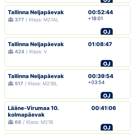
Tallinna Neljapäevak
00:52:44
+18:01
377
/ Klass: M21AL
OJ
Tallinna Neljapäevak
01:08:47
424
/ Klass: V
OJ
Tallinna Neljapäevak
00:39:54
+03:54
517
/ Klass: M21BL
OJ
Lääne-Virumaa 10.
00:41:06
kolmapäevak
66
/ Klass: M21B
OJ