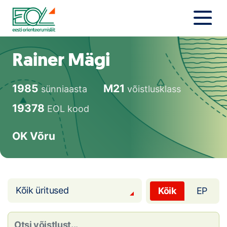
Liigu
sisu
juurde
Estonian Orienteering Federation
Uudised
Rainer Mägi
Alustajale
1985
M21
sünniaasta
võistlusklass
Orienteerujale
19378
EOL kood
Eesti Orienteerumine 100!
OK Võru
Toetamine
Telli litsents!
Kõik üritused
Kõik
EP
Noored