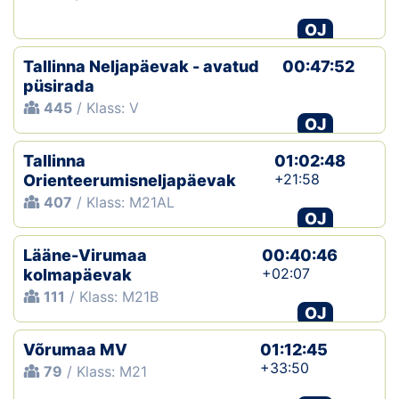
OJ
Tallinna Neljapäevak - avatud
00:47:52
püsirada
445
/ Klass: V
OJ
Tallinna
01:02:48
+21:58
Orienteerumisneljapäevak
407
/ Klass: M21AL
OJ
Lääne-Virumaa
00:40:46
+02:07
kolmapäevak
111
/ Klass: M21B
OJ
Võrumaa MV
01:12:45
+33:50
79
/ Klass: M21