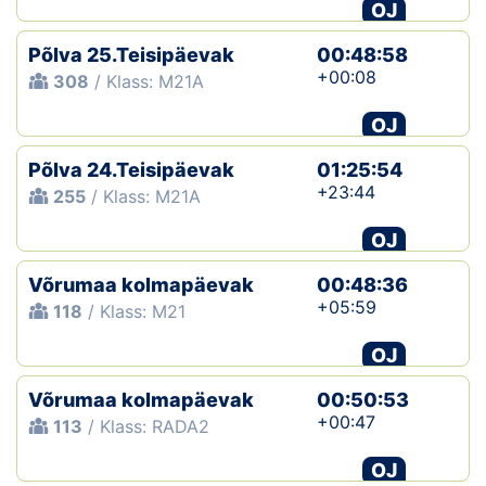
OJ
Põlva 25.Teisipäevak
00:48:58
+00:08
308
/ Klass: M21A
OJ
Põlva 24.Teisipäevak
01:25:54
+23:44
255
/ Klass: M21A
OJ
Võrumaa kolmapäevak
00:48:36
+05:59
118
/ Klass: M21
OJ
Võrumaa kolmapäevak
00:50:53
+00:47
113
/ Klass: RADA2
OJ