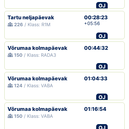
OJ
Tartu neljapäevak
00:28:23
+05:56
226
/ Klass: R1M
OJ
Võrumaa kolmapäevak
00:44:32
150
/ Klass: RADA3
OJ
Võrumaa kolmapäevak
01:04:33
124
/ Klass: VABA
OJ
Võrumaa kolmapäevak
01:16:54
150
/ Klass: VABA
OJ