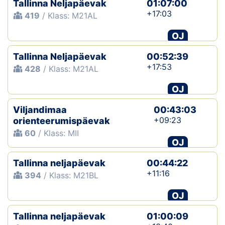
Tallinna Neljapäevak
01:07:00
+17:03
419
/ Klass: M21AL
Klubid
OJ
Suletud maastikud
Tallinna Neljapäevak
00:52:39
Püsirajad
+17:53
428
/ Klass: M21AL
OJ
Ajalugu
Viljandimaa
00:43:03
Koolitused
+09:23
orienteerumispäevak
60
/ Klass: MII
OJ
OTSI
Tallinna neljapäevak
00:44:22
+11:16
394
/ Klass: M21BL
OJ
Tallinna neljapäevak
01:00:09