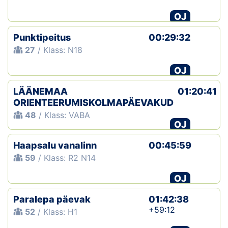
OJ
Klubid
Punktipeitus
00:29:32
Suletud maastikud
27
/ Klass: N18
Püsirajad
OJ
LÄÄNEMAA
Ajalugu
01:20:41
ORIENTEERUMISKOLMAPÄEVAKUD
48
/ Klass: VABA
Koolitused
OJ
Haapsalu vanalinn
00:45:59
OTSI
59
/ Klass: R2 N14
OJ
Paralepa päevak
01:42:38
+59:12
52
/ Klass: H1