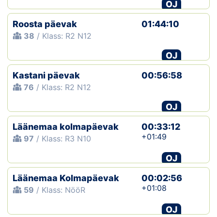
OJ
Roosta päevak
01:44:10
38
/ Klass: R2 N12
OJ
Kastani päevak
00:56:58
76
/ Klass: R2 N12
OJ
Läänemaa kolmapäevak
00:33:12
+01:49
97
/ Klass: R3 N10
OJ
Läänemaa Kolmapäevak
00:02:56
+01:08
59
/ Klass: NööR
OJ