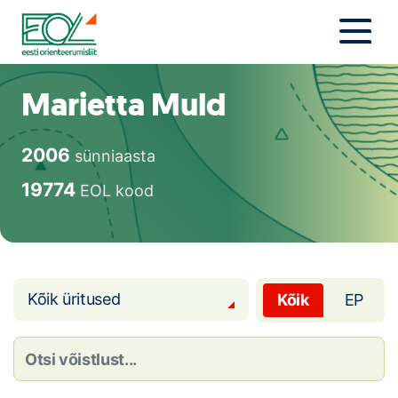
Liigu
sisu
juurde
Estonian Orienteering Federation
Uudised
Marietta Muld
Alustajale
2006
sünniaasta
Orienteerujale
19774
EOL kood
Eesti Orienteerumine 100!
Toetamine
Kõik üritused
Kõik
EP
Telli litsents!
Noored