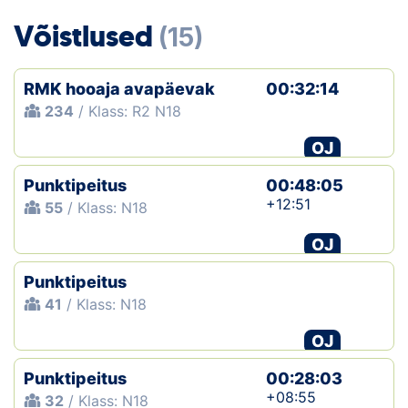
Loha
Võistlused
(15)
Kontakt
RMK hooaja avapäevak
00:32:14
EOL
234
/ Klass: R2 N18
Galerii
OJ
Kaardid
Punktipeitus
00:48:05
+12:51
55
/ Klass: N18
Kalender
OJ
Koondised
Punktipeitus
41
/ Klass: N18
Tule klubisse!
OJ
Tulemused
Punktipeitus
00:28:03
Dokumendid
+08:55
32
/ Klass: N18