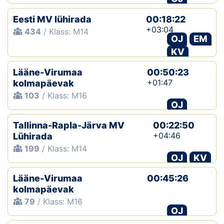
Eesti MV lühirada
00:18:22
+03:04
434
/ Klass: M14
OJ
EM
KV
Lääne-Virumaa
00:50:23
+01:47
kolmapäevak
103
/ Klass: M16
OJ
Tallinna-Rapla-Järva MV
00:22:50
+04:46
Lühirada
199
/ Klass: M14
OJ
KV
Lääne-Virumaa
00:45:26
kolmapäevak
79
/ Klass: M16
OJ