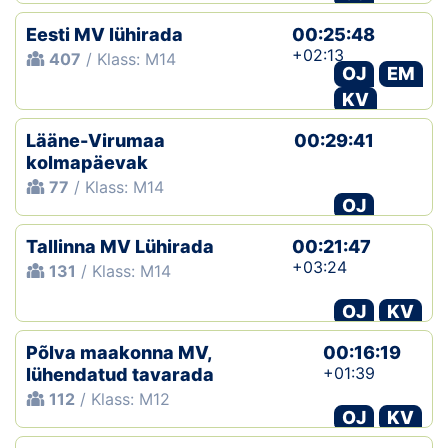
Eesti MV lühirada
00:25:48
+02:13
407
/ Klass: M14
OJ
EM
KV
Lääne-Virumaa
00:29:41
kolmapäevak
77
/ Klass: M14
OJ
Tallinna MV Lühirada
00:21:47
+03:24
131
/ Klass: M14
OJ
KV
Põlva maakonna MV,
00:16:19
+01:39
lühendatud tavarada
112
/ Klass: M12
OJ
KV