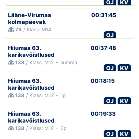
OJ
KV
Lääne-Virumaa
00:31:45
kolmapäevak
79
/ Klass: M14
OJ
Hiiumaa 63.
00:37:48
karikavõistlused
138
/ Klass: M12 − summa
OJ
KV
Hiiumaa 63.
00:18:15
karikavõistlused
138
/ Klass: M12 − 1p
OJ
KV
Hiiumaa 63.
00:19:33
karikavõistlused
138
/ Klass: M12 − 2p
OJ
KV