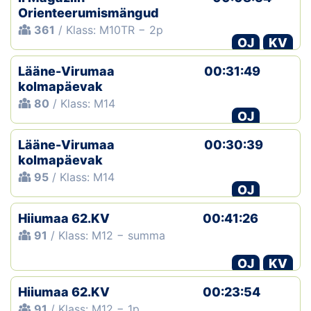
Orienteerumismängud
361
/ Klass: M10TR − 2p
OJ
KV
Lääne-Virumaa
00:31:49
kolmapäevak
80
/ Klass: M14
OJ
Lääne-Virumaa
00:30:39
kolmapäevak
95
/ Klass: M14
OJ
Hiiumaa 62.KV
00:41:26
91
/ Klass: M12 − summa
OJ
KV
Hiiumaa 62.KV
00:23:54
91
/ Klass: M12 − 1p