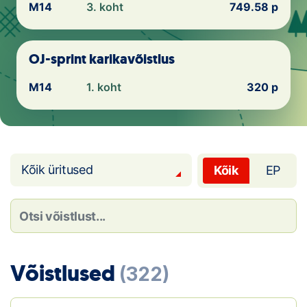
Loha
M14
3. koht
749.58 p
Kontakt
OJ-sprint karikavõistlus
EOL
M14
1. koht
320 p
Galerii
Kaardid
Kalender
Kõik üritused
Kõik
EP
Koondised
Tule klubisse!
Võistlused
Tulemused
(322)
Dokumendid