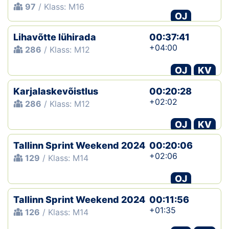
97
/ Klass: M16
OJ
Lihavõtte lühirada
00:37:41
+04:00
286
/ Klass: M12
OJ
KV
Karjalaskevõistlus
00:20:28
+02:02
286
/ Klass: M12
OJ
KV
Tallinn Sprint Weekend 2024
00:20:06
+02:06
129
/ Klass: M14
OJ
Tallinn Sprint Weekend 2024
00:11:56
+01:35
126
/ Klass: M14