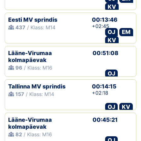
KV
Eesti MV sprindis
00:13:46
+02:45
437
/ Klass: M14
OJ
EM
KV
Lääne-Virumaa
00:51:08
kolmapäevak
96
/ Klass: M16
OJ
Tallinna MV sprindis
00:14:15
+02:18
157
/ Klass: M14
OJ
KV
Lääne-Virumaa
00:45:21
kolmapäevak
82
/ Klass: M16
OJ