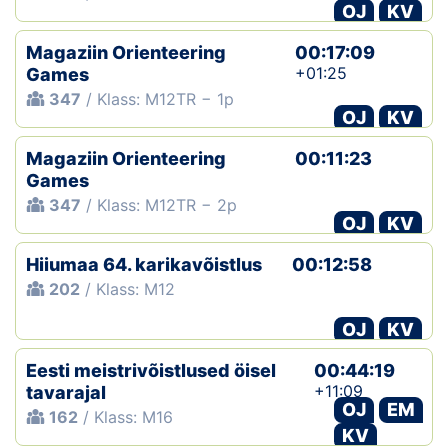
OJ
KV
Magaziin Orienteering
00:17:09
+01:25
Games
347
/ Klass: M12TR − 1p
OJ
KV
Magaziin Orienteering
00:11:23
Games
347
/ Klass: M12TR − 2p
OJ
KV
Hiiumaa 64. karikavõistlus
00:12:58
202
/ Klass: M12
OJ
KV
Eesti meistrivõistlused öisel
00:44:19
+11:09
tavarajal
OJ
EM
162
/ Klass: M16
KV