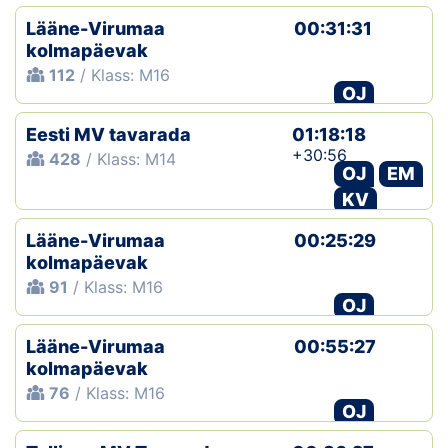
Lääne-Virumaa
00:31:31
kolmapäevak
112
/ Klass: M16
OJ
Eesti MV tavarada
01:18:18
+30:56
428
/ Klass: M14
OJ
EM
KV
Lääne-Virumaa
00:25:29
kolmapäevak
91
/ Klass: M16
OJ
Lääne-Virumaa
00:55:27
kolmapäevak
76
/ Klass: M16
OJ