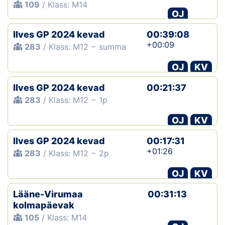
109
/ Klass: M14
OJ
Ilves GP 2024 kevad
00:39:08
+00:09
283
/ Klass: M12 − summa
OJ
KV
Ilves GP 2024 kevad
00:21:37
283
/ Klass: M12 − 1p
OJ
KV
Ilves GP 2024 kevad
00:17:31
+01:26
283
/ Klass: M12 − 2p
OJ
KV
Lääne-Virumaa
00:31:13
kolmapäevak
105
/ Klass: M14