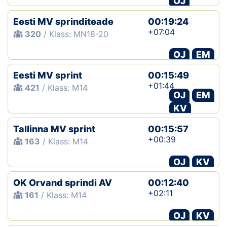
OJ
Eesti MV sprinditeade
00:19:24
+07:04
320
/ Klass: MN18-20
OJ
EM
Eesti MV sprint
00:15:49
+01:44
421
/ Klass: M14
OJ
EM
KV
Tallinna MV sprint
00:15:57
+00:39
163
/ Klass: M14
OJ
KV
OK Orvand sprindi AV
00:12:40
+02:11
161
/ Klass: M14
OJ
KV