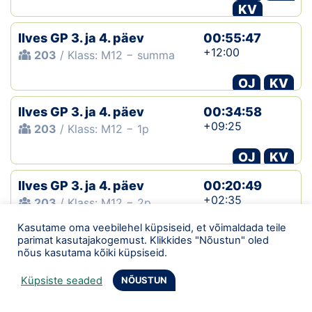
KV
Ilves GP 3. ja 4. päev
00:55:47
+12:00
203
/ Klass: M12 − summa
OJ
KV
Ilves GP 3. ja 4. päev
00:34:58
+09:25
203
/ Klass: M12 − 1p
OJ
KV
Ilves GP 3. ja 4. päev
00:20:49
+02:35
203
/ Klass: M12 − 2p
Kasutame oma veebilehel küpsiseid, et võimaldada teile
OJ
KV
parimat kasutajakogemust. Klikkides "Nõustun" oled
nõus kasutama kõiki küpsiseid.
Lääne-Virumaa
00:52:58
+10:57
kolmapäevak
Küpsiste seaded
NÕUSTUN
94
/ Klass: M14
OJ