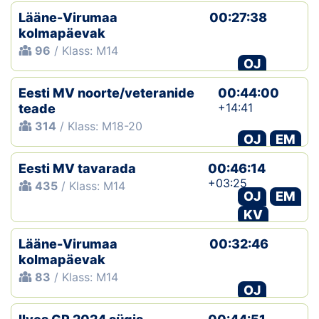
Lääne-Virumaa
00:27:38
kolmapäevak
96
/ Klass: M14
OJ
Eesti MV noorte/veteranide
00:44:00
+14:41
teade
314
/ Klass: M18-20
OJ
EM
Eesti MV tavarada
00:46:14
+03:25
435
/ Klass: M14
OJ
EM
KV
Lääne-Virumaa
00:32:46
kolmapäevak
83
/ Klass: M14
OJ