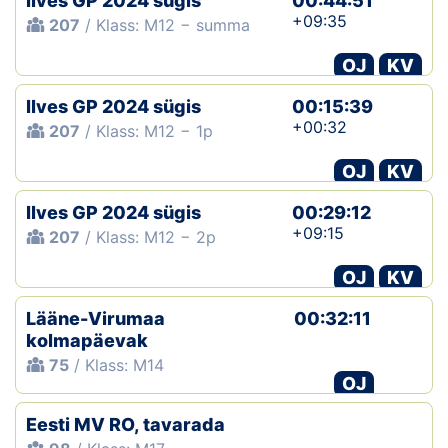
Ilves GP 2024 sügis
00:44:51
+09:35
207
/ Klass: M12 − summa
OJ
KV
Ilves GP 2024 sügis
00:15:39
+00:32
207
/ Klass: M12 − 1p
OJ
KV
Ilves GP 2024 sügis
00:29:12
+09:15
207
/ Klass: M12 − 2p
OJ
KV
Lääne-Virumaa
00:32:11
kolmapäevak
75
/ Klass: M14
OJ
Eesti MV RO, tavarada