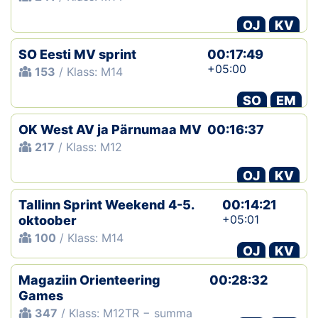
OJ
KV
SO Eesti MV sprint
00:17:49
+05:00
153
/ Klass: M14
SO
EM
OK West AV ja Pärnumaa MV
00:16:37
217
/ Klass: M12
OJ
KV
Tallinn Sprint Weekend 4-5.
00:14:21
+05:01
oktoober
100
/ Klass: M14
OJ
KV
Magaziin Orienteering
00:28:32
Games
347
/ Klass: M12TR − summa