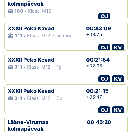
kolmapäevak
160
/ Klass: M16
OJ
XXXII Peko Kevad
00:43:09
+08:25
311
/ Klass: M12 − summa
OJ
KV
XXXII Peko Kevad
00:21:54
+02:38
311
/ Klass: M12 − 1p
OJ
KV
XXXII Peko Kevad
00:21:15
+05:47
311
/ Klass: M12 − 2p
OJ
KV
Lääne-Virumaa
00:45:20
kolmapäevak