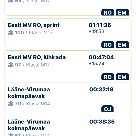
98
/ Klass: M17
RO
EM
Eesti MV RO, sprint
01:11:36
+19:53
100
/ Klass: M17
RO
EM
Eesti MV RO, lühirada
00:47:04
+15:24
97
/ Klass: M17
RO
EM
Lääne-Virumaa
00:32:19
kolmapäevak
70
/ Klass: M14
OJ
Lääne-Virumaa
00:38:35
kolmapäevak
57
/ Klass: M14