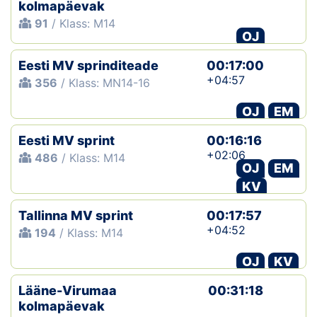
kolmapäevak
91
/ Klass: M14
OJ
Eesti MV sprinditeade
00:17:00
+04:57
356
/ Klass: MN14-16
OJ
EM
Eesti MV sprint
00:16:16
+02:06
486
/ Klass: M14
OJ
EM
KV
Tallinna MV sprint
00:17:57
+04:52
194
/ Klass: M14
OJ
KV
Lääne-Virumaa
00:31:18
kolmapäevak