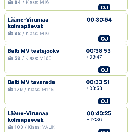
84
/ Klass: M16
OJ
Lääne-Virumaa
00:30:54
kolmapäevak
98
/ Klass: M16
OJ
Balti MV teatejooks
00:38:53
+08:47
59
/ Klass: M16E
OJ
Balti MV tavarada
00:33:51
+08:58
176
/ Klass: M14E
OJ
Lääne-Virumaa
00:40:25
+12:36
kolmapäevak
103
/ Klass: VALIK