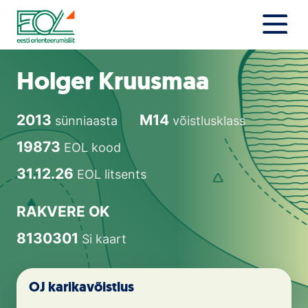
Liigu
sisu
juurde
Estonian Orienteering Federation
Uudised
Holger Kruusmaa
Alustajale
2013
M14
sünniaasta
võistlusklass
Orienteerujale
19873
EOL kood
Eesti Orienteerumine 100!
31.12.26
EOL litsents
Toetamine
RAKVERE OK
8130301
Si kaart
Telli litsents!
Noored
OJ karikavõistlus