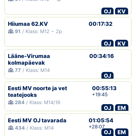
OJ
KV
Hiiumaa 62.KV
00:17:32
91
/ Klass: M12 − 2p
OJ
KV
Lääne-Virumaa
00:34:16
kolmapäevak
77
/ Klass: M14
OJ
Eesti MV noorte ja vet
00:55:13
+19:45
teatejooks
284
/ Klass: M14/16
OJ
EM
Eesti MV OJ tavarada
01:05:54
+28:07
434
/ Klass: M14
OJ
EM