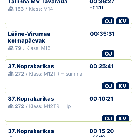
Tallinna MV Tavarada
00:36:27
+01:11
153
/ Klass: M14
OJ
KV
Lääne-Virumaa
00:35:31
kolmapäevak
79
/ Klass: M16
OJ
37. Koprakarikas
00:25:41
272
/ Klass: M12TR − summa
OJ
KV
37. Koprakarikas
00:10:21
272
/ Klass: M12TR − 1p
OJ
KV
37. Koprakarikas
00:15:20