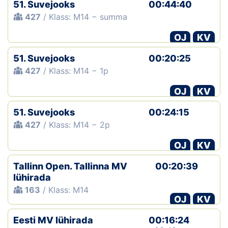
51. Suvejooks
00:44:40
427
/ Klass: M14 − summa
Klubid
OJ
KV
Suletud maastikud
51. Suvejooks
00:20:25
Püsirajad
427
/ Klass: M14 − 1p
Ajalugu
OJ
KV
51. Suvejooks
00:24:15
Koolitused
427
/ Klass: M14 − 2p
OJ
KV
OTSI
Tallinn Open. Tallinna MV
00:20:39
lühirada
163
/ Klass: M14
OJ
KV
Eesti MV lühirada
00:16:24