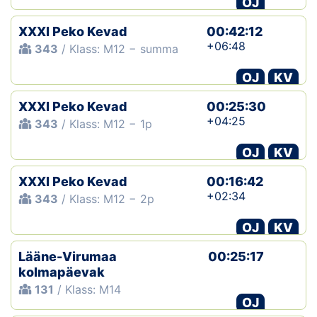
OJ
XXXI Peko Kevad
00:42:12
+06:48
343
/ Klass: M12 − summa
OJ
KV
XXXI Peko Kevad
00:25:30
+04:25
343
/ Klass: M12 − 1p
OJ
KV
XXXI Peko Kevad
00:16:42
+02:34
343
/ Klass: M12 − 2p
OJ
KV
Lääne-Virumaa
00:25:17
kolmapäevak
131
/ Klass: M14
OJ