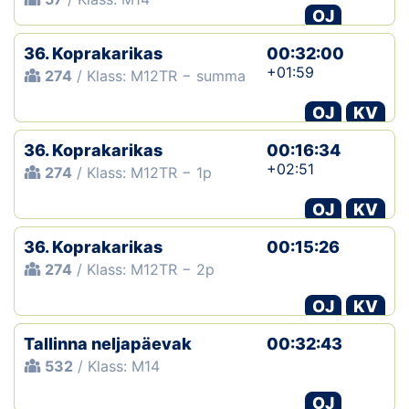
OJ
36. Koprakarikas
00:32:00
+01:59
274
/ Klass: M12TR − summa
OJ
KV
36. Koprakarikas
00:16:34
+02:51
274
/ Klass: M12TR − 1p
OJ
KV
36. Koprakarikas
00:15:26
274
/ Klass: M12TR − 2p
OJ
KV
Tallinna neljapäevak
00:32:43
532
/ Klass: M14
OJ