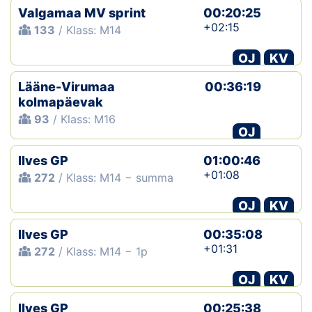
Valgamaa MV sprint
00:20:25
+02:15
133
/ Klass: M14
OJ
KV
Lääne-Virumaa
00:36:19
kolmapäevak
93
/ Klass: M16
OJ
Ilves GP
01:00:46
+01:08
272
/ Klass: M14 − summa
OJ
KV
Ilves GP
00:35:08
+01:31
272
/ Klass: M14 − 1p
OJ
KV
Ilves GP
00:25:38