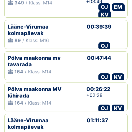
+03:49
349
/ Klass: M14
OJ
EM
KV
Lääne-Virumaa
00:39:39
kolmapäevak
89
/ Klass: M16
OJ
Põlva maakonna mv
00:47:44
tavarada
164
/ Klass: M14
OJ
KV
Põlva maakonna MV
00:26:22
+02:28
lühirada
164
/ Klass: M14
OJ
KV
Lääne-Virumaa
01:11:37
kolmapäevak