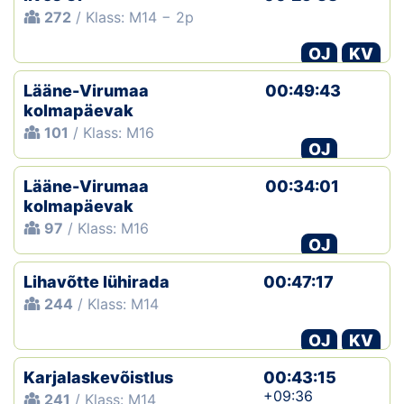
272
/ Klass: M14 − 2p
OJ
KV
Lääne-Virumaa
00:49:43
kolmapäevak
101
/ Klass: M16
OJ
Lääne-Virumaa
00:34:01
kolmapäevak
97
/ Klass: M16
OJ
Lihavõtte lühirada
00:47:17
244
/ Klass: M14
OJ
KV
Karjalaskevõistlus
00:43:15
+09:36
241
/ Klass: M14