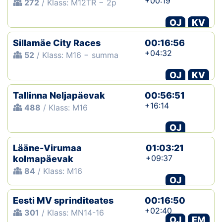
+00:19
272
/ Klass: M12TR − 2p
OJ
KV
Sillamäe City Races
00:16:56
+04:32
52
/ Klass: M16 − summa
OJ
KV
Tallinna Neljapäevak
00:56:51
+16:14
488
/ Klass: M16
OJ
Lääne-Virumaa
01:03:21
+09:37
kolmapäevak
84
/ Klass: M16
OJ
Eesti MV sprinditeates
00:16:50
+02:40
301
/ Klass: MN14-16
OJ
EM