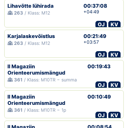
Lihavõtte lühirada
00:37:08
+04:49
263
/ Klass: M12
OJ
KV
Karjalaskevõistlus
00:21:49
+03:57
263
/ Klass: M12
OJ
KV
II Magaziin
00:19:43
Orienteerumismängud
361
/ Klass: M10TR − summa
OJ
KV
II Magaziin
00:10:49
Orienteerumismängud
361
/ Klass: M10TR − 1p
OJ
KV
II Magaziin
00:08:54