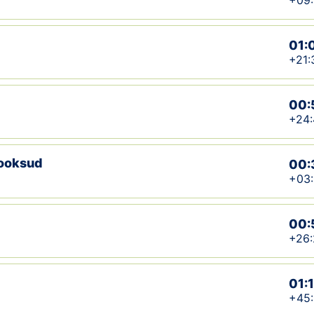
+09:
01:
+21:
00:
+24:
jooksud
00:
+03
00:
+26:
01:
+45