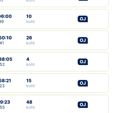
11
koht
06:00
10
OJ
39
koht
50:10
26
OJ
41
koht
38:05
4
OJ
:52
koht
58:21
15
OJ
23
koht
19:23
48
OJ
:55
koht