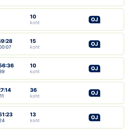
10
OJ
koht
49:28
15
OJ
00:07
koht
56:36
10
OJ
39
koht
27:14
36
OJ
11
koht
51:23
13
OJ
24
koht