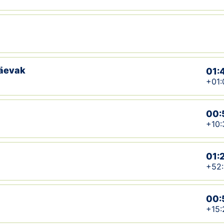
päevak
01:
+01:
00:
+10:
01:
+52:
00:
+15: