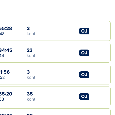
Loha
Kontakt
EOL
55:28
3
OJ
48
koht
Galerii
34:45
Kaardid
23
OJ
44
koht
Kalender
11:56
3
OJ
Koondised
:52
koht
Tule klubisse!
55:20
35
OJ
58
koht
Tulemused
Dokumendid