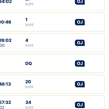
34:02
OJ
koht
1
00:46
OJ
koht
26:02
4
OJ
:30
koht
DQ
OJ
20
46:13
OJ
koht
57:32
34
OJ
02
koht