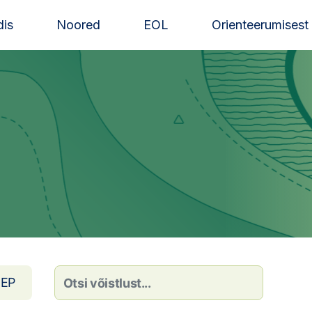
is
Noored
EOL
Orienteerumisest
EP