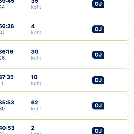
39:45
35
OJ
44
koht
Klubid
Suletud maastikud
56:26
4
OJ
01
koht
Püsirajad
36:16
30
Ajalugu
OJ
26
koht
Koolitused
37:35
10
OJ
41
koht
OTSI
35:53
62
OJ
30
koht
40:53
2
OJ