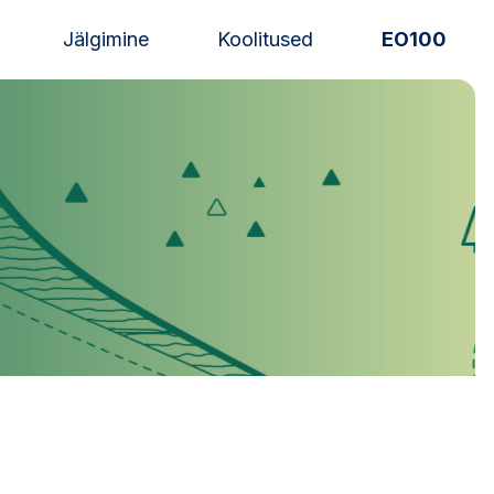
Jälgimine
Koolitused
EO100
Uudised
Alustajale
Orienteerujale
Eesti Orienteerumine 100!
Toetamine
Telli litsents!
Noored