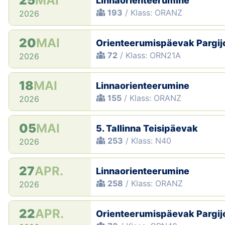
25
MAI
Linnaorienteerumine
193
/ Klass: ORANZ
2026
20
MAI
Orienteerumispäevak Pargi
72
/ Klass: ORN21A
2026
18
MAI
Linnaorienteerumine
155
/ Klass: ORANZ
2026
05
MAI
5. Tallinna Teisipäevak
253
/ Klass: N40
2026
27
APR.
Linnaorienteerumine
258
/ Klass: ORANZ
2026
22
APR.
Orienteerumispäevak Pargi