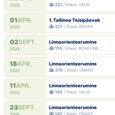
221
/ Klass: VALIK
2025
01
APR.
1. Tallinna Teisipäevak
227
/ Klass: RADA4
2025
02
SEPT.
Linnaorienteerumine
155
/ Klass: ROHELINE
2024
18
APR.
Linnaorienteerumine
276
/ Klass: ORANZ
2022
11
APR.
Linnaorienteerumine
195
/ Klass: VALIK
2022
23
SEPT.
Linnaorienteerumine
145
/ Klass: ORANZ
2019