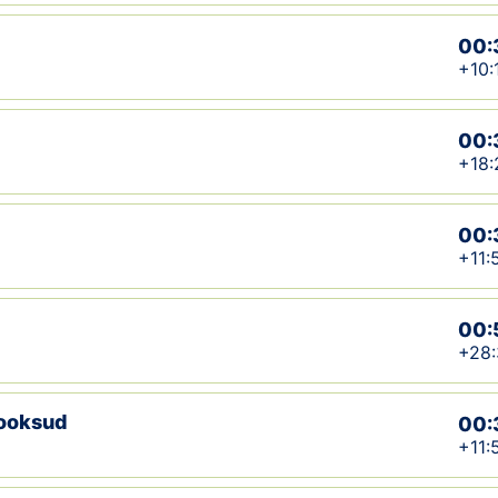
00:
+10:
00:
+18:
00:
+11:
00:
+28:
jooksud
00:
+11: