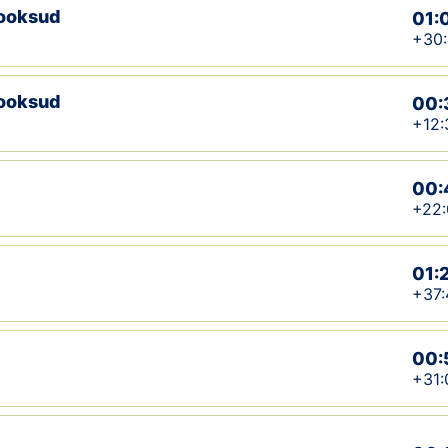
jooksud
01:
+30
jooksud
00:
+12:
00:
+22:
01:
+37:
00:
+31: