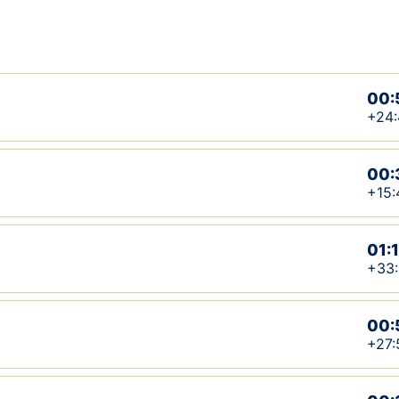
00:
+24:
00:
+15:
01:
+33
00:
+27: