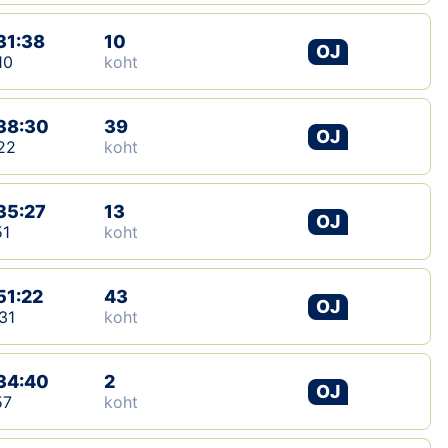
31:38
10
OJ
10
koht
38:30
39
OJ
22
koht
35:27
13
OJ
51
koht
51:22
43
OJ
31
koht
34:40
2
OJ
57
koht