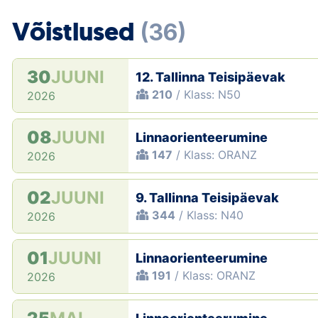
Võistlused
(36)
30
JUUNI
12. Tallinna Teisipäevak
210
/ Klass: N50
2026
08
JUUNI
Linnaorienteerumine
147
/ Klass: ORANZ
2026
02
JUUNI
9. Tallinna Teisipäevak
344
/ Klass: N40
2026
01
JUUNI
Linnaorienteerumine
191
/ Klass: ORANZ
2026