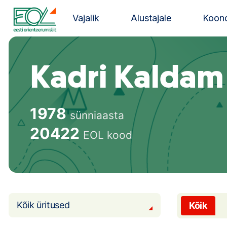
Liigu
sisu
Vajalik
Alustajale
Koond
juurde
Estonian Orienteering Federation
Kadri Kaldam
1978
sünniaasta
20422
EOL kood
Kõik üritused
Kõik