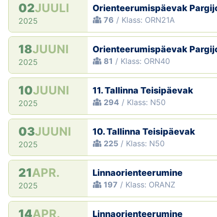
02
JUULI
Orienteerumispäevak Pargi
76
/ Klass: ORN21A
2025
18
JUUNI
Orienteerumispäevak Pargi
81
/ Klass: ORN40
2025
10
JUUNI
11. Tallinna Teisipäevak
294
/ Klass: N50
2025
03
JUUNI
10. Tallinna Teisipäevak
225
/ Klass: N50
2025
21
APR.
Linnaorienteerumine
197
/ Klass: ORANZ
2025
14
APR.
Linnaorienteerumine