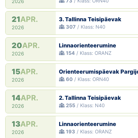
73
/ Klass: ORN40
2026
21
APR.
3. Tallinna Teisipäevak
307
/ Klass: N40
2026
20
APR.
Linnaorienteerumine
154
/ Klass: ORANZ
2026
15
APR.
Orienteerumispäevak Pargi
60
/ Klass: ORN40
2026
14
APR.
2. Tallinna Teisipäevak
255
/ Klass: N40
2026
13
APR.
Linnaorienteerumine
193
/ Klass: ORANZ
2026