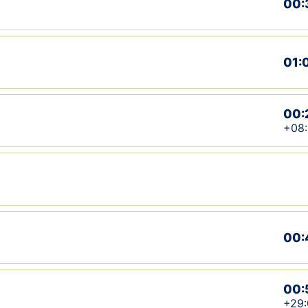
00:
01:
00:
+08
00:
00:
+29: