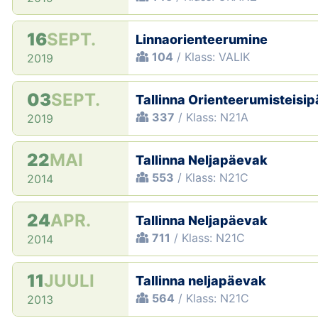
16
SEPT.
Linnaorienteerumine
104
/ Klass: VALIK
2019
03
SEPT.
Tallinna Orienteerumisteisi
337
/ Klass: N21A
2019
22
MAI
Tallinna Neljapäevak
553
/ Klass: N21C
2014
24
APR.
Tallinna Neljapäevak
711
/ Klass: N21C
2014
11
JUULI
Tallinna neljapäevak
564
/ Klass: N21C
2013