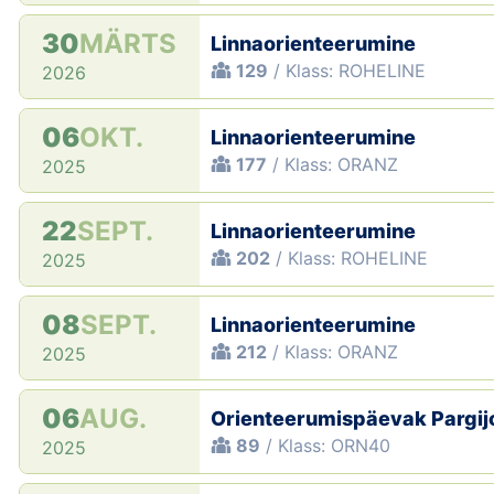
30
MÄRTS
Linnaorienteerumine
129
/ Klass: ROHELINE
2026
06
OKT.
Linnaorienteerumine
177
/ Klass: ORANZ
2025
22
SEPT.
Linnaorienteerumine
202
/ Klass: ROHELINE
2025
08
SEPT.
Linnaorienteerumine
212
/ Klass: ORANZ
2025
06
AUG.
Orienteerumispäevak Pargi
89
/ Klass: ORN40
2025