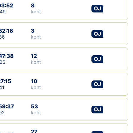
03:52
8
OJ
:49
koht
32:18
3
OJ
36
koht
47:38
12
OJ
06
koht
27:15
10
OJ
41
koht
59:37
53
OJ
02
koht
27