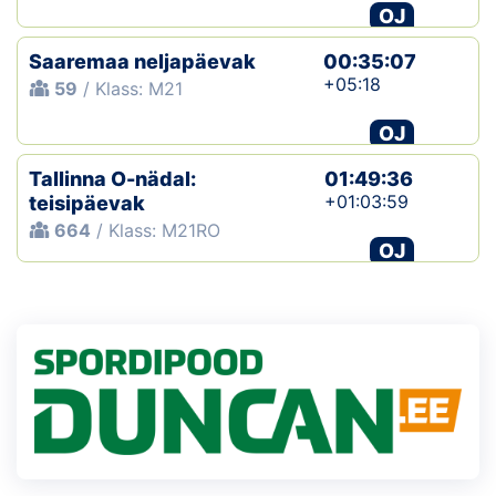
OJ
Saaremaa neljapäevak
00:35:07
+05:18
59
/ Klass: M21
OJ
Tallinna O-nädal:
01:49:36
+01:03:59
teisipäevak
664
/ Klass: M21RO
OJ