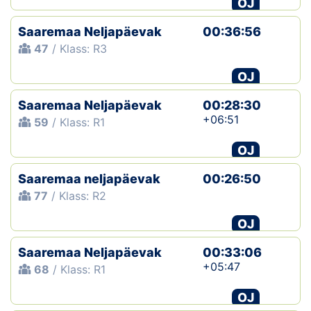
OJ
Klubid
Saaremaa Neljapäevak
00:36:56
47
/ Klass: R3
Suletud maastikud
OJ
Püsirajad
Saaremaa Neljapäevak
00:28:30
+06:51
59
/ Klass: R1
Ajalugu
OJ
Koolitused
Saaremaa neljapäevak
00:26:50
77
/ Klass: R2
OTSI
OJ
Saaremaa Neljapäevak
00:33:06
+05:47
68
/ Klass: R1
OJ