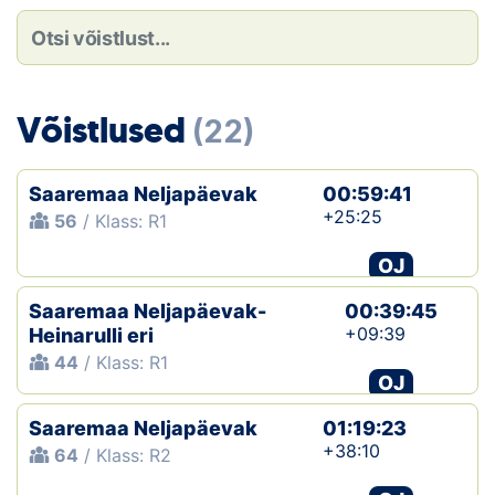
Loha
Kontakt
EOL
Võistlused
(22)
Galerii
Saaremaa Neljapäevak
00:59:41
Kaardid
+25:25
56
/ Klass: R1
OJ
Kalender
Saaremaa Neljapäevak-
00:39:45
Koondised
+09:39
Heinarulli eri
44
/ Klass: R1
Tule klubisse!
OJ
Saaremaa Neljapäevak
Tulemused
01:19:23
+38:10
64
/ Klass: R2
Dokumendid