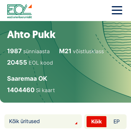
Liigu
sisu
juurde
Estonian Orienteering Federation
Uudised
Ahto Pukk
Alustajale
1987
M21
sünniaasta
võistlusklass
Orienteerujale
20455
EOL kood
Eesti Orienteerumine 100!
Saaremaa OK
Toetamine
1404460
Si kaart
Telli litsents!
Noored
Kõik üritused
Kõik
EP