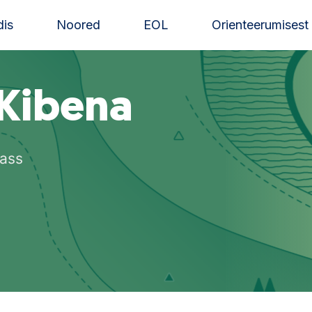
is
Noored
EOL
Orienteerumisest
Kibena
lass