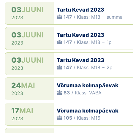
03
JUUNI
Tartu Kevad 2023
147
/ Klass: M18 − summa
2023
03
JUUNI
Tartu Kevad 2023
147
/ Klass: M18 − 1p
2023
03
JUUNI
Tartu Kevad 2023
147
/ Klass: M18 − 2p
2023
24
MAI
Võrumaa kolmapäevak
83
/ Klass: VABA
2023
17
MAI
Võrumaa kolmapäevak
105
/ Klass: M16
2023