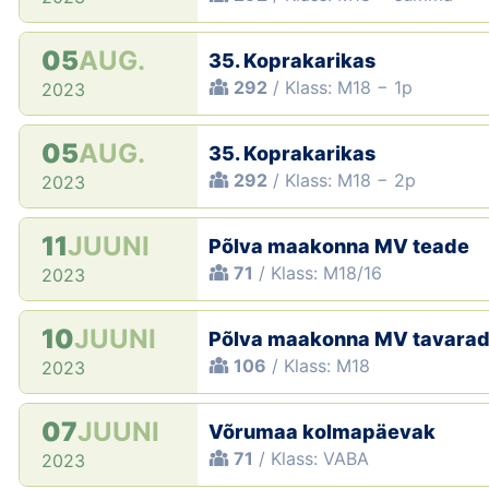
05
AUG.
35. Koprakarikas
292
/ Klass: M18 − 1p
2023
05
AUG.
35. Koprakarikas
292
/ Klass: M18 − 2p
2023
11
JUUNI
Põlva maakonna MV teade
71
/ Klass: M18/16
2023
10
JUUNI
Põlva maakonna MV tavara
106
/ Klass: M18
2023
07
JUUNI
Võrumaa kolmapäevak
71
/ Klass: VABA
2023