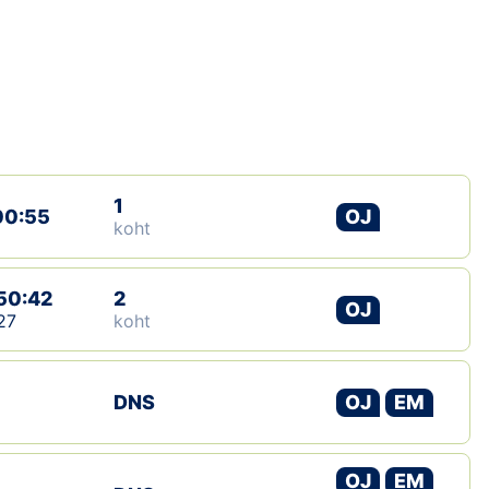
Loha
Kontakt
EOL
Galerii
1
Kaardid
00:55
OJ
koht
Kalender
50:42
2
OJ
Koondised
27
koht
Tule klubisse!
DNS
OJ
EM
Tulemused
Dokumendid
OJ
EM