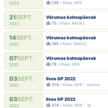
138
/ Klass: M18
2023
21
SEPT.
Võrumaa kolmapäevak
75
/ Klass: RADA2
2022
14
SEPT.
Võrumaa kolmapäevak
165
/ Klass: RADA2
2022
07
SEPT.
Võrumaa kolmapäevak
78
/ Klass: M18
2022
03
SEPT.
Ilves GP 2022
374
/ Klass: M18 − summa
2022
03
SEPT.
Ilves GP 2022
374
/ Klass: M18 − 1p
2022