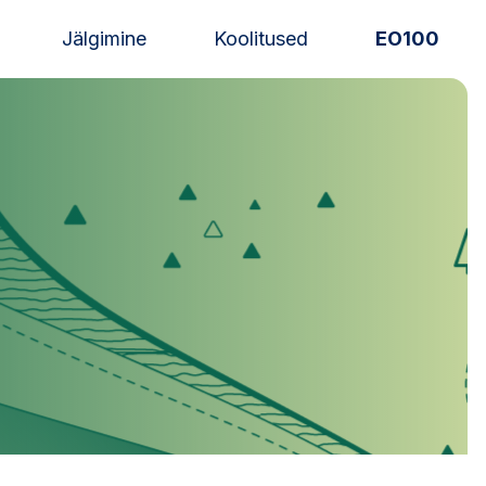
Jälgimine
Koolitused
EO100
Uudised
Alustajale
Orienteerujale
Eesti Orienteerumine 100!
Toetamine
Telli litsents!
Noored