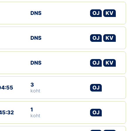
DNS
OJ
KV
DNS
OJ
KV
DNS
OJ
KV
3
04:55
OJ
koht
1
45:32
OJ
koht