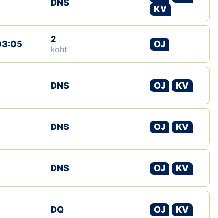
DNS
KV
Klubid
2
Suletud maastikud
03:05
OJ
koht
Püsirajad
DNS
OJ
KV
Ajalugu
Koolitused
DNS
OJ
KV
OTSI
DNS
OJ
KV
DQ
OJ
KV