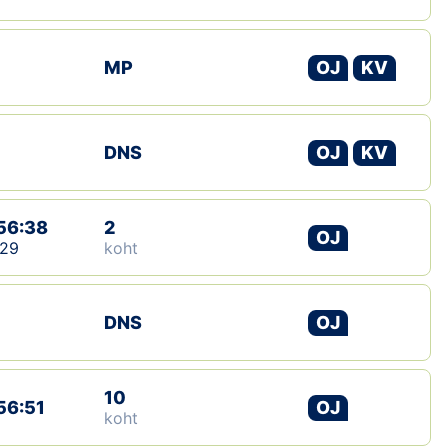
MP
OJ
KV
DNS
OJ
KV
56:38
2
OJ
:29
koht
DNS
OJ
10
56:51
OJ
koht