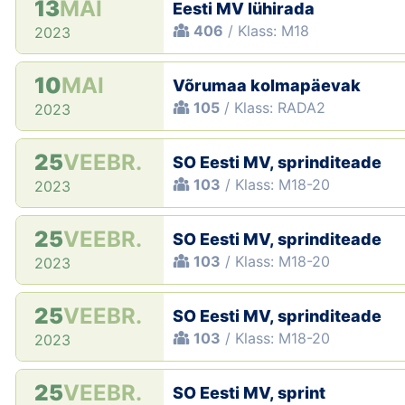
13
MAI
Eesti MV lühirada
406
/ Klass: M18
2023
10
MAI
Võrumaa kolmapäevak
105
/ Klass: RADA2
2023
25
VEEBR.
SO Eesti MV, sprinditeade
103
/ Klass: M18-20
2023
25
VEEBR.
SO Eesti MV, sprinditeade
103
/ Klass: M18-20
2023
25
VEEBR.
SO Eesti MV, sprinditeade
103
/ Klass: M18-20
2023
25
VEEBR.
SO Eesti MV, sprint