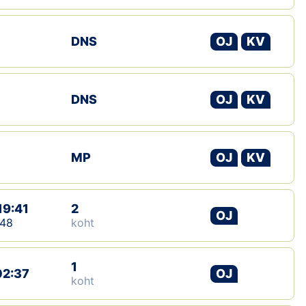
DNS
OJ
KV
DNS
OJ
KV
MP
OJ
KV
19:41
2
OJ
:48
koht
1
02:37
OJ
koht