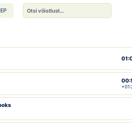
EP
01:
00:
+01:
jooks