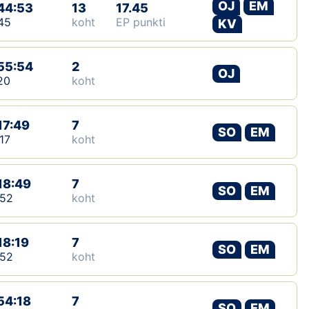
OJ
EM
44:53
13
17.45
45
koht
EP punkti
KV
55:54
2
OJ
20
koht
17:49
7
SO
EM
17
koht
18:49
7
SO
EM
:52
koht
18:19
7
SO
EM
:52
koht
54:18
7
SO
EM