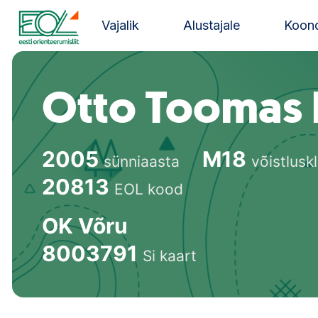
Liigu
sisu
Vajalik
Alustajale
Koond
juurde
Estonian Orienteering Federation
Otto Toomas 
2005
M18
sünniaasta
võistlusk
20813
EOL kood
OK Võru
8003791
Si kaart