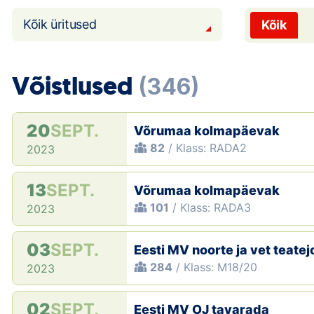
Kõik üritused
Kõik
Võistlused
(346)
20
SEPT.
Võrumaa kolmapäevak
82
/ Klass: RADA2
2023
13
SEPT.
Võrumaa kolmapäevak
101
/ Klass: RADA3
2023
03
SEPT.
Eesti MV noorte ja vet teate
284
/ Klass: M18/20
2023
02
SEPT.
Eesti MV OJ tavarada