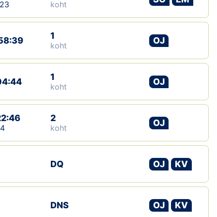
:23
koht
1
58:39
OJ
koht
1
04:44
OJ
koht
22:46
2
OJ
14
koht
DQ
OJ
KV
DNS
OJ
KV