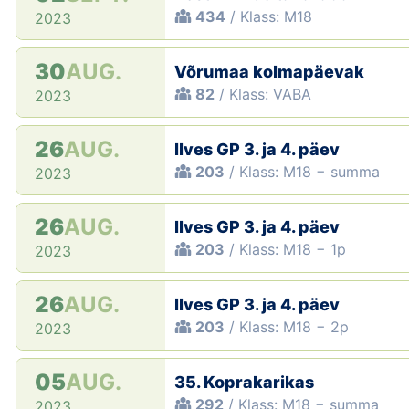
434
/ Klass: M18
2023
30
AUG.
Võrumaa kolmapäevak
82
/ Klass: VABA
2023
26
AUG.
Ilves GP 3. ja 4. päev
203
/ Klass: M18 − summa
2023
26
AUG.
Ilves GP 3. ja 4. päev
203
/ Klass: M18 − 1p
2023
26
AUG.
Ilves GP 3. ja 4. päev
203
/ Klass: M18 − 2p
2023
05
AUG.
35. Koprakarikas
292
/ Klass: M18 − summa
2023