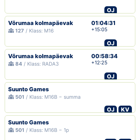
OJ
Klubid
Võrumaa kolmapäevak
01:04:31
Suletud maastikud
+15:05
127
/ Klass: M16
Püsirajad
OJ
Võrumaa kolmapäevak
Ajalugu
00:58:34
+12:25
84
/ Klass: RADA3
Koolitused
OJ
Suunto Games
OTSI
501
/ Klass: M16B − summa
OJ
KV
Suunto Games
501
/ Klass: M16B − 1p