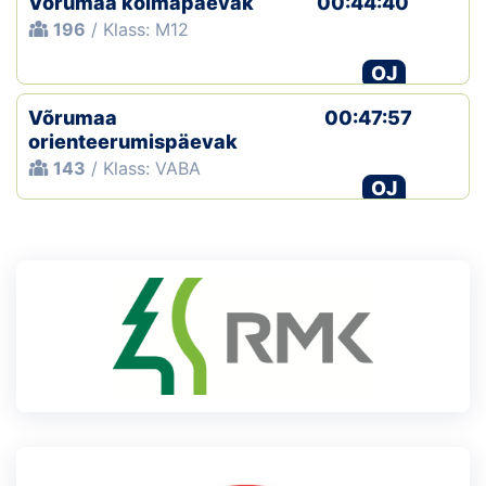
Võrumaa kolmapäevak
00:44:40
196
/ Klass: M12
OJ
Võrumaa
00:47:57
orienteerumispäevak
143
/ Klass: VABA
OJ