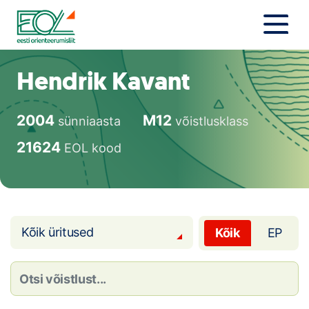
Liigu
sisu
juurde
Estonian Orienteering Federation
Uudised
Hendrik Kavant
Alustajale
2004
M12
sünniaasta
võistlusklass
Orienteerujale
21624
EOL kood
Eesti Orienteerumine 100!
Toetamine
Kõik üritused
Kõik
EP
Telli litsents!
Noored