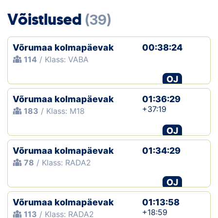
Loha
Võistlused
(39)
Kontakt
Võrumaa kolmapäevak
00:38:24
EOL
114
/ Klass: VABA
Galerii
OJ
Kaardid
Võrumaa kolmapäevak
01:36:29
+37:19
183
/ Klass: M18
Kalender
OJ
Koondised
Võrumaa kolmapäevak
01:34:29
78
/ Klass: RADA2
Tule klubisse!
OJ
Tulemused
Võrumaa kolmapäevak
01:13:58
Dokumendid
+18:59
113
/ Klass: RADA2