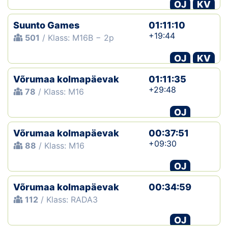
OJ
KV
Suunto Games
01:11:10
+19:44
501
/ Klass: M16B − 2p
OJ
KV
Võrumaa kolmapäevak
01:11:35
+29:48
78
/ Klass: M16
OJ
Võrumaa kolmapäevak
00:37:51
+09:30
88
/ Klass: M16
OJ
Võrumaa kolmapäevak
00:34:59
112
/ Klass: RADA3
OJ