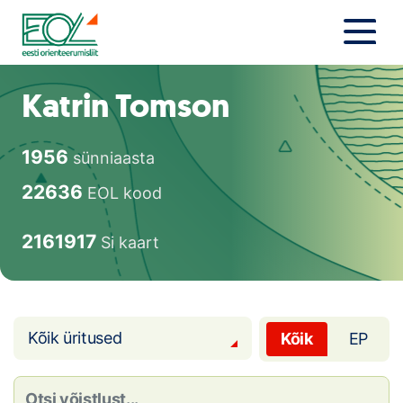
Liigu
sisu
juurde
Estonian Orienteering Federation
Uudised
Katrin Tomson
Alustajale
1956
sünniaasta
Orienteerujale
22636
EOL kood
Eesti Orienteerumine 100!
2161917
Si kaart
Toetamine
Telli litsents!
Kõik üritused
Kõik
EP
Noored