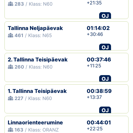
+21:35
283
/ Klass: N60
OJ
Tallinna Neljapäevak
01:14:02
+30:46
461
/ Klass: N65
OJ
2. Tallinna Teisipäevak
00:37:46
+11:25
260
/ Klass: N60
OJ
1. Tallinna Teisipäevak
00:38:59
+13:37
227
/ Klass: N60
OJ
Linnaorienteerumine
00:44:01
+22:25
163
/ Klass: ORANZ