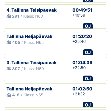
4. Tallinna Teisipäevak
00:49:51
+10:59
291
/ Klass: N60
OJ
Tallinna Neljapäevak
01:20:20
+25:46
405
/ Klass: N65
OJ
3. Tallinna Teisipäevak
01:04:39
+22:50
307
/ Klass: N60
OJ
Tallinna Neljapäevak
01:02:50
+21:32
418
/ Klass: N65
OJ