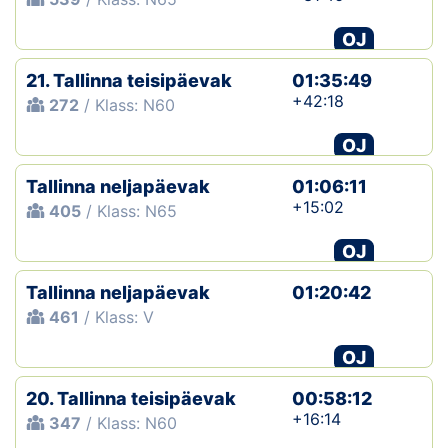
OJ
21. Tallinna teisipäevak
01:35:49
+42:18
272
/ Klass: N60
OJ
Tallinna neljapäevak
01:06:11
+15:02
405
/ Klass: N65
OJ
Tallinna neljapäevak
01:20:42
461
/ Klass: V
OJ
20. Tallinna teisipäevak
00:58:12
+16:14
347
/ Klass: N60