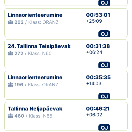
OJ
Linnaorienteerumine
00:53:01
+25:09
202
/ Klass: ORANZ
OJ
24. Tallinna Teisipäevak
00:31:38
+06:24
272
/ Klass: N60
OJ
Linnaorienteerumine
00:35:35
+14:03
196
/ Klass: ORANZ
OJ
Tallinna Neljapäevak
00:46:21
+06:02
460
/ Klass: N65
OJ