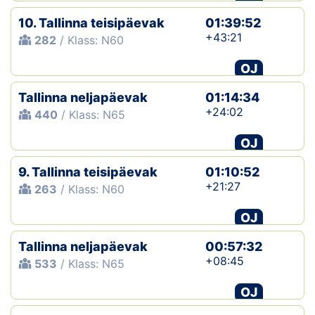
10. Tallinna teisipäevak
01:39:52
+43:21
282
/ Klass: N60
OJ
Tallinna neljapäevak
01:14:34
+24:02
440
/ Klass: N65
OJ
9. Tallinna teisipäevak
01:10:52
+21:27
263
/ Klass: N60
OJ
Tallinna neljapäevak
00:57:32
+08:45
533
/ Klass: N65
OJ