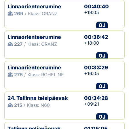
Linnaorienteerumine
00:40:40
+19:05
269
/ Klass: ORANZ
OJ
Linnaorienteerumine
00:36:42
+18:00
227
/ Klass: ORANZ
OJ
Linnaorienteerumine
00:33:29
+16:05
275
/ Klass: ROHELINE
OJ
24. Tallinna teisipäevak
00:34:28
+09:21
215
/ Klass: N60
OJ
Tallinna neljapäevak
01:05:05