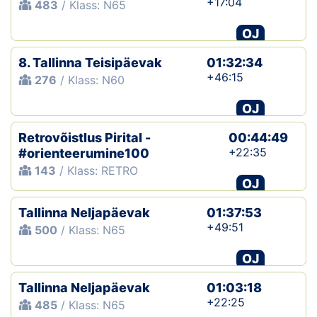
+17:04
483
/ Klass: N65
OJ
8. Tallinna Teisipäevak
01:32:34
+46:15
276
/ Klass: N60
OJ
Retrovõistlus Pirital -
00:44:49
+22:35
#orienteerumine100
143
/ Klass: RETRO
OJ
Tallinna Neljapäevak
01:37:53
+49:51
500
/ Klass: N65
OJ
Tallinna Neljapäevak
01:03:18
+22:25
485
/ Klass: N65