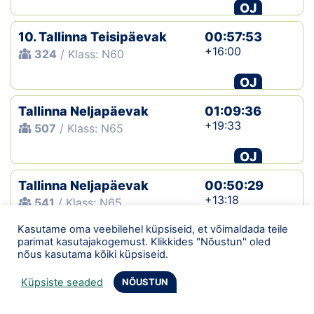
OJ
10. Tallinna Teisipäevak
00:57:53
+16:00
324
/ Klass: N60
OJ
Tallinna Neljapäevak
01:09:36
+19:33
507
/ Klass: N65
OJ
Tallinna Neljapäevak
00:50:29
+13:18
541
/ Klass: N65
Kasutame oma veebilehel küpsiseid, et võimaldada teile
OJ
parimat kasutajakogemust. Klikkides "Nõustun" oled
nõus kasutama kõiki küpsiseid.
8. Tallinna Teisipäevak
01:09:49
+26:56
266
/ Klass: N60
Küpsiste seaded
NÕUSTUN
OJ