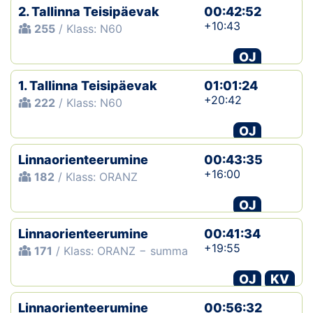
2. Tallinna Teisipäevak
00:42:52
+10:43
255
/ Klass: N60
OJ
1. Tallinna Teisipäevak
01:01:24
+20:42
222
/ Klass: N60
OJ
Linnaorienteerumine
00:43:35
+16:00
182
/ Klass: ORANZ
OJ
Linnaorienteerumine
00:41:34
+19:55
171
/ Klass: ORANZ − summa
OJ
KV
Linnaorienteerumine
00:56:32