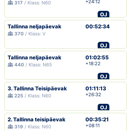
+24:12
317
/ Klass: N60
OJ
Tallinna neljapäevak
00:52:34
370
/ Klass: V
OJ
Tallinna neljapäevak
01:02:55
+18:22
440
/ Klass: N65
OJ
3. Tallinna Teisipäevak
01:11:13
+26:32
225
/ Klass: N60
OJ
2. Tallinna teisipäevak
00:35:21
+08:11
319
/ Klass: N60