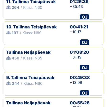
11. Tallinna Teisipäevak
01:26:36
+35:43
264
/ Klass: N60
Klubid
OJ
Suletud maastikud
10. Tallinna Teisipäevak
00:41:21
Püsirajad
+10:17
197
/ Klass: N60
OJ
Ajalugu
Tallinna Neljapäevak
01:08:20
Koolitused
+31:19
450
/ Klass: N65
OJ
OTSI
9. Tallinna Teisipäevak
00:49:38
+13:09
344
/ Klass: N60
OJ
Tallinna Neljapäevak
00:55:28