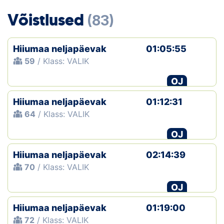
Loha
Võistlused
(83)
Kontakt
Hiiumaa neljapäevak
01:05:55
EOL
59
/ Klass: VALIK
Galerii
OJ
Kaardid
Hiiumaa neljapäevak
01:12:31
64
/ Klass: VALIK
Kalender
OJ
Koondised
Hiiumaa neljapäevak
02:14:39
70
/ Klass: VALIK
Tule klubisse!
OJ
Tulemused
Hiiumaa neljapäevak
01:19:00
Dokumendid
72
/ Klass: VALIK