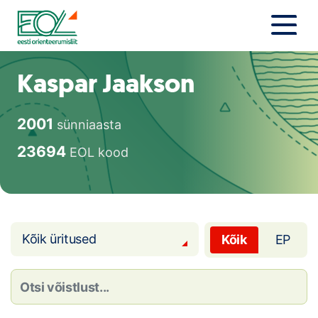
Liigu
sisu
juurde
Estonian Orienteering Federation
Uudised
Kaspar Jaakson
Alustajale
2001
sünniaasta
Orienteerujale
23694
EOL kood
Eesti Orienteerumine 100!
Toetamine
Kõik üritused
Kõik
EP
Telli litsents!
Noored