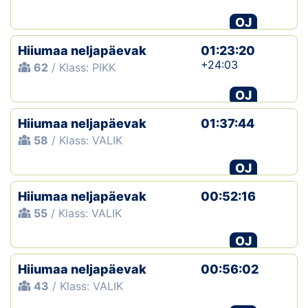
OJ
Klubid
Hiiumaa neljapäevak
01:23:20
Suletud maastikud
+24:03
62
/ Klass: PIKK
Püsirajad
OJ
Hiiumaa neljapäevak
Ajalugu
01:37:44
58
/ Klass: VALIK
Koolitused
OJ
Hiiumaa neljapäevak
00:52:16
OTSI
55
/ Klass: VALIK
OJ
Hiiumaa neljapäevak
00:56:02
43
/ Klass: VALIK