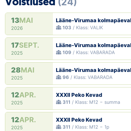
Võistlused
(24)
13
MAI
Lääne-Virumaa kolmapäeva
103
/ Klass: VALIK
2026
17
SEPT.
Lääne-Virumaa kolmapäeva
109
/ Klass: VABARADA
2025
28
MAI
Lääne-Virumaa kolmapäeva
96
/ Klass: VABARADA
2025
12
APR.
XXXII Peko Kevad
311
/ Klass: M12 − summa
2025
12
APR.
XXXII Peko Kevad
311
/ Klass: M12 − 1p
2025