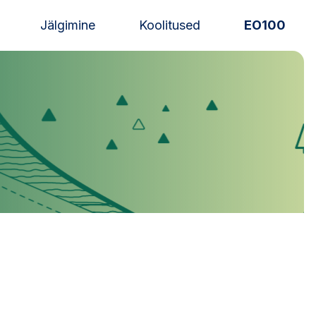
Jälgimine
Koolitused
EO100
Uudised
Alustajale
Orienteerujale
Eesti Orienteerumine 100!
Toetamine
Telli litsents!
Noored