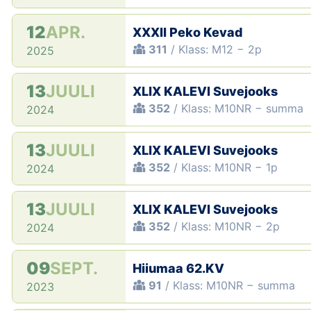
12
APR.
XXXII Peko Kevad
311
/ Klass: M12 − 2p
2025
13
JUULI
XLIX KALEVI Suvejooks
352
/ Klass: M10NR − summa
2024
13
JUULI
XLIX KALEVI Suvejooks
352
/ Klass: M10NR − 1p
2024
13
JUULI
XLIX KALEVI Suvejooks
352
/ Klass: M10NR − 2p
2024
09
SEPT.
Hiiumaa 62.KV
91
/ Klass: M10NR − summa
2023