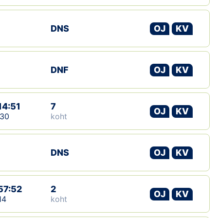
Klubid
DNS
OJ
KV
Suletud maastikud
Püsirajad
DNF
OJ
KV
Ajalugu
14:51
7
Koolitused
OJ
KV
:30
koht
OTSI
DNS
OJ
KV
57:52
2
OJ
KV
14
koht