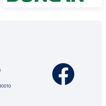
5
30010