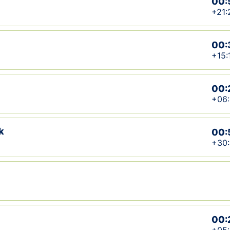
00:
+21:
00:
+15:
00:
+06:
k
00:
+30
00: