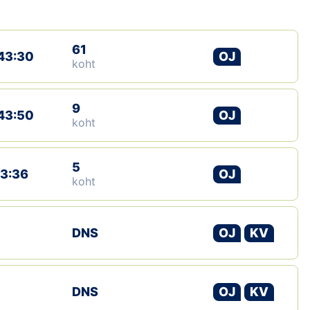
Loha
Kontakt
61
43:30
OJ
koht
EOL
Galerii
9
43:50
OJ
koht
Kaardid
5
Kalender
13:36
OJ
koht
Koondised
DNS
OJ
KV
Tule klubisse!
Tulemused
DNS
OJ
KV
Dokumendid