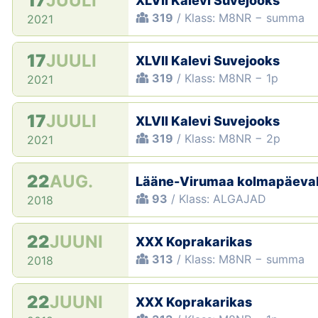
17
JUULI
XLVII Kalevi Suvejooks
319
/ Klass: M8NR − summa
2021
17
JUULI
XLVII Kalevi Suvejooks
319
/ Klass: M8NR − 1p
2021
17
JUULI
XLVII Kalevi Suvejooks
319
/ Klass: M8NR − 2p
2021
22
AUG.
Lääne-Virumaa kolmapäeva
93
/ Klass: ALGAJAD
2018
22
JUUNI
XXX Koprakarikas
313
/ Klass: M8NR − summa
2018
22
JUUNI
XXX Koprakarikas