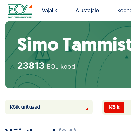
Liigu
sisu
Vajalik
Alustajale
Koond
juurde
Estonian Orienteering Federation
Simo Tammis
23813
EOL kood
Kõik üritused
Kõik