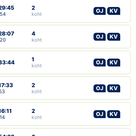
29:45
2
OJ
KV
:54
koht
28:07
4
OJ
KV
:20
koht
1
33:44
OJ
KV
koht
17:33
2
OJ
KV
53
koht
16:11
2
OJ
KV
14
koht