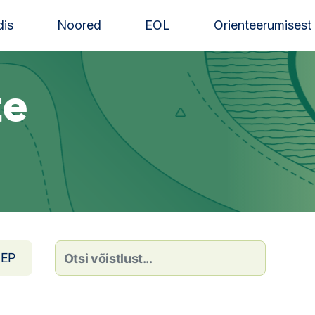
is
Noored
EOL
Orienteerumisest
te
EP