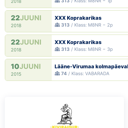
313
/ Klass: M8NR − 1p
2018
22
JUUNI
XXX Koprakarikas
313
/ Klass: M8NR − 2p
2018
22
JUUNI
XXX Koprakarikas
313
/ Klass: M8NR − 3p
2018
10
JUUNI
Lääne-Virumaa kolmapäeva
74
/ Klass: VABARADA
2015