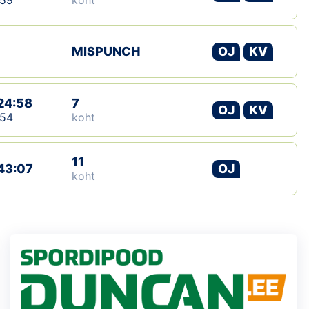
:59
koht
MISPUNCH
OJ
KV
24:58
7
OJ
KV
:54
koht
11
43:07
OJ
koht