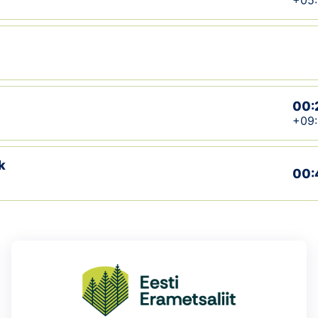
+05
00:
+09
k
00: