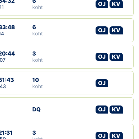
54:32
6
OJ
KV
21
koht
33:48
6
OJ
KV
14
koht
20:44
3
OJ
KV
07
koht
51:43
10
OJ
:43
koht
DQ
OJ
KV
21:31
3
OJ
KV