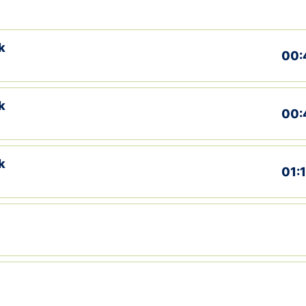
k
00:
k
00:
k
01: