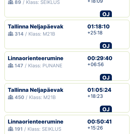
+18:09
89
/ Klass: SEIKLUS
OJ
Tallinna Neljapäevak
01:18:10
+25:18
314
/ Klass: M21B
OJ
Linnaorienteerumine
00:29:40
+06:56
147
/ Klass: PUNANE
OJ
Tallinna Neljapäevak
01:05:24
+18:23
450
/ Klass: M21B
OJ
Linnaorienteerumine
00:50:41
+15:26
191
/ Klass: SEIKLUS