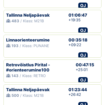
OJ
Tallinna Neljapäevak
01:06:47
+19:35
483
/ Klass: M21B
OJ
Linnaorienteerumine
00:35:18
+09:22
193
/ Klass: PUNANE
OJ
Retrovõistlus Pirital -
00:47:15
+25:01
#orienteerumine100
143
/ Klass: RETRO
OJ
Tallinna Neljapäevak
01:23:44
+26:42
500
/ Klass: M21B
OJ