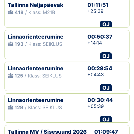
Tallinna Neljapäevak
01:11:51
+25:39
418
/ Klass: M21B
OJ
Linnaorienteerumine
00:50:37
+14:14
193
/ Klass: SEIKLUS
OJ
Linnaorienteerumine
00:29:54
+04:43
125
/ Klass: SEIKLUS
OJ
Linnaorienteerumine
00:30:44
+05:39
129
/ Klass: SEIKLUS
OJ
Tallinna MV / Sisesuund 2026
01:09:47