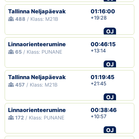
Tallinna Neljapäevak
01:16:00
+19:28
488
/ Klass: M21B
OJ
Linnaorienteerumine
00:46:15
+13:14
65
/ Klass: PUNANE
OJ
Tallinna Neljapäevak
01:19:45
+21:45
457
/ Klass: M21B
OJ
Linnaorienteerumine
00:38:46
+10:57
172
/ Klass: PUNANE
OJ