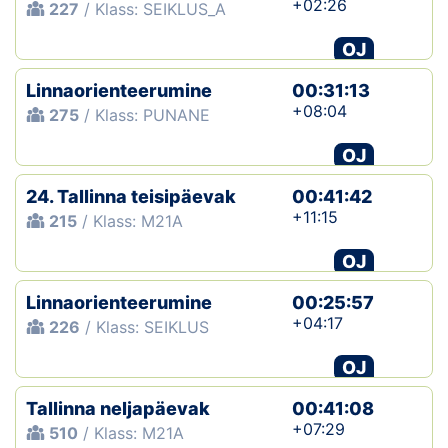
+02:26
227
/ Klass: SEIKLUS_A
OJ
Linnaorienteerumine
00:31:13
+08:04
275
/ Klass: PUNANE
OJ
24. Tallinna teisipäevak
00:41:42
+11:15
215
/ Klass: M21A
OJ
Linnaorienteerumine
00:25:57
+04:17
226
/ Klass: SEIKLUS
OJ
Tallinna neljapäevak
00:41:08
+07:29
510
/ Klass: M21A