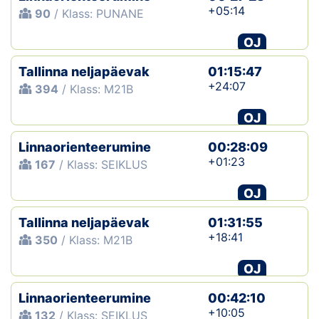
+05:14
90
/ Klass: PUNANE
OJ
Tallinna neljapäevak
01:15:47
+24:07
394
/ Klass: M21B
OJ
Linnaorienteerumine
00:28:09
+01:23
167
/ Klass: SEIKLUS
OJ
Tallinna neljapäevak
01:31:55
+18:41
350
/ Klass: M21B
OJ
Linnaorienteerumine
00:42:10
+10:05
132
/ Klass: SEIKLUS