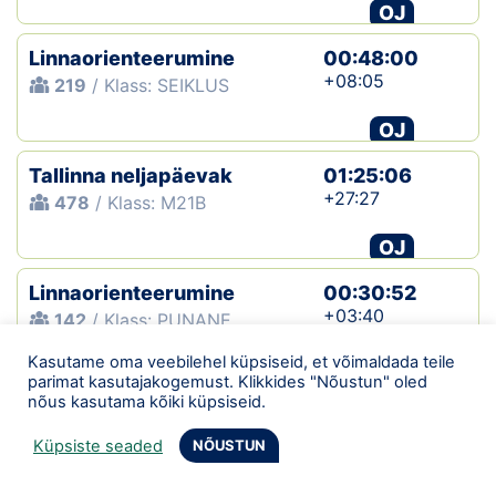
OJ
Linnaorienteerumine
00:48:00
+08:05
219
/ Klass: SEIKLUS
OJ
Tallinna neljapäevak
01:25:06
+27:27
478
/ Klass: M21B
OJ
Linnaorienteerumine
00:30:52
+03:40
142
/ Klass: PUNANE
Kasutame oma veebilehel küpsiseid, et võimaldada teile
OJ
parimat kasutajakogemust. Klikkides "Nõustun" oled
nõus kasutama kõiki küpsiseid.
Tallinna neljapäevak
01:16:24
+14:20
472
/ Klass: M21B
Küpsiste seaded
NÕUSTUN
OJ