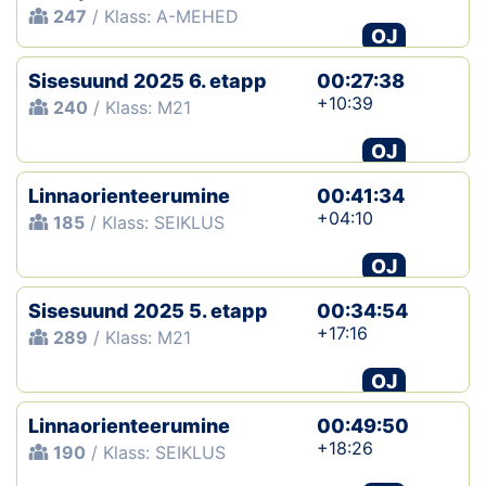
247
/ Klass: A-MEHED
OJ
Sisesuund 2025 6. etapp
00:27:38
+10:39
240
/ Klass: M21
OJ
Linnaorienteerumine
00:41:34
+04:10
185
/ Klass: SEIKLUS
OJ
Sisesuund 2025 5. etapp
00:34:54
+17:16
289
/ Klass: M21
OJ
Linnaorienteerumine
00:49:50
+18:26
190
/ Klass: SEIKLUS