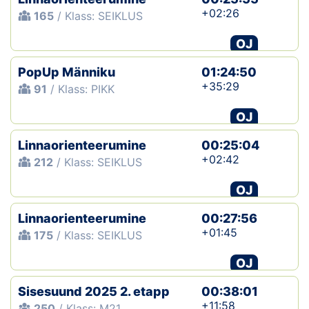
+02:26
165
/ Klass: SEIKLUS
OJ
PopUp Männiku
01:24:50
+35:29
91
/ Klass: PIKK
OJ
Linnaorienteerumine
00:25:04
+02:42
212
/ Klass: SEIKLUS
OJ
Linnaorienteerumine
00:27:56
+01:45
175
/ Klass: SEIKLUS
OJ
Sisesuund 2025 2. etapp
00:38:01
+11:58
250
/ Klass: M21