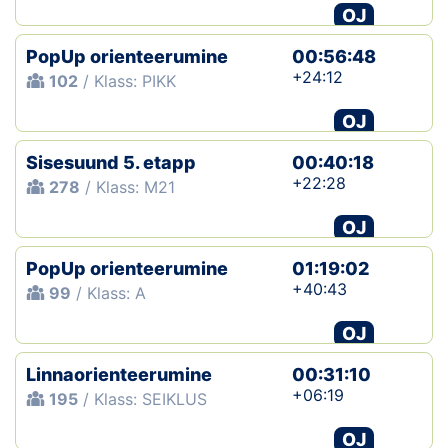
OJ
PopUp orienteerumine
00:56:48
+24:12
102
/ Klass: PIKK
OJ
Sisesuund 5. etapp
00:40:18
+22:28
278
/ Klass: M21
OJ
PopUp orienteerumine
01:19:02
+40:43
99
/ Klass: A
OJ
Linnaorienteerumine
00:31:10
+06:19
195
/ Klass: SEIKLUS
OJ