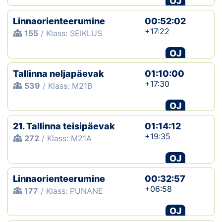
OJ
Linnaorienteerumine
00:52:02
+17:22
155
/ Klass: SEIKLUS
OJ
Tallinna neljapäevak
01:10:00
+17:30
539
/ Klass: M21B
OJ
21. Tallinna teisipäevak
01:14:12
+19:35
272
/ Klass: M21A
OJ
Linnaorienteerumine
00:32:57
+06:58
177
/ Klass: PUNANE
OJ