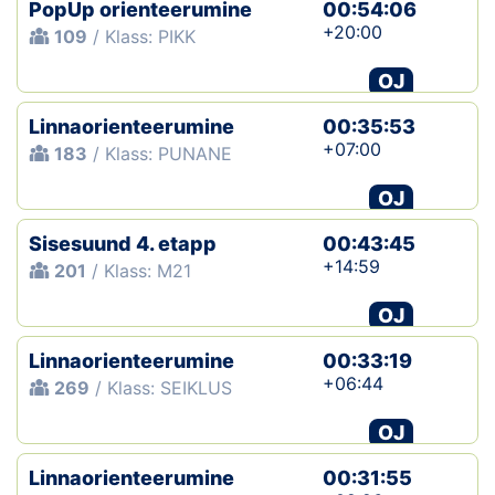
PopUp orienteerumine
00:54:06
+20:00
109
/ Klass: PIKK
OJ
Linnaorienteerumine
00:35:53
+07:00
183
/ Klass: PUNANE
OJ
Sisesuund 4. etapp
00:43:45
+14:59
201
/ Klass: M21
OJ
Linnaorienteerumine
00:33:19
+06:44
269
/ Klass: SEIKLUS
OJ
Linnaorienteerumine
00:31:55