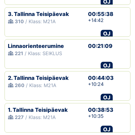
OJ
3. Tallinna Teisipäevak
00:55:38
+14:42
310
/ Klass: M21A
OJ
Linnaorienteerumine
00:21:09
221
/ Klass: SEIKLUS
OJ
2. Tallinna Teisipäevak
00:44:03
+10:24
260
/ Klass: M21A
OJ
1. Tallinna Teisipäevak
00:38:53
+10:35
227
/ Klass: M21A
OJ