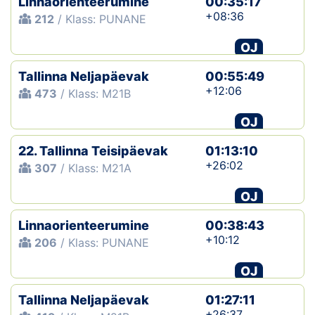
Linnaorienteerumine
00:35:17
+08:36
212
/ Klass: PUNANE
OJ
Tallinna Neljapäevak
00:55:49
+12:06
473
/ Klass: M21B
OJ
22. Tallinna Teisipäevak
01:13:10
+26:02
307
/ Klass: M21A
OJ
Linnaorienteerumine
00:38:43
+10:12
206
/ Klass: PUNANE
OJ
Tallinna Neljapäevak
01:27:11
+26:37