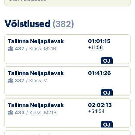
Loha
Kontakt
Võistlused
(382)
EOL
Tallinna Neljapäevak
01:01:15
Galerii
+11:56
437
/ Klass: M21B
Kaardid
OJ
Tallinna Neljapäevak
01:41:26
Kalender
387
/ Klass: V
Koondised
OJ
Tule klubisse!
Tallinna Neljapäevak
02:02:13
+54:54
433
/ Klass: M21B
Tulemused
OJ
Dokumendid