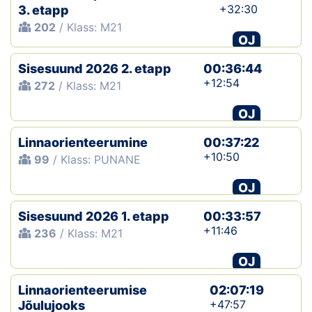
+32:30
3. etapp
202
/ Klass: M21
OJ
Sisesuund 2026 2. etapp
00:36:44
+12:54
272
/ Klass: M21
OJ
Linnaorienteerumine
00:37:22
+10:50
99
/ Klass: PUNANE
OJ
Sisesuund 2026 1. etapp
00:33:57
+11:46
236
/ Klass: M21
OJ
Linnaorienteerumise
02:07:19
+47:57
Jõulujooks