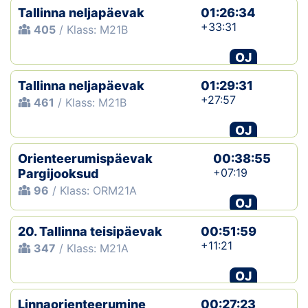
Tallinna neljapäevak
01:26:34
+33:31
405
/ Klass: M21B
OJ
Tallinna neljapäevak
01:29:31
+27:57
461
/ Klass: M21B
OJ
Orienteerumispäevak
00:38:55
+07:19
Pargijooksud
96
/ Klass: ORM21A
OJ
20. Tallinna teisipäevak
00:51:59
+11:21
347
/ Klass: M21A
OJ
Linnaorienteerumine
00:27:23