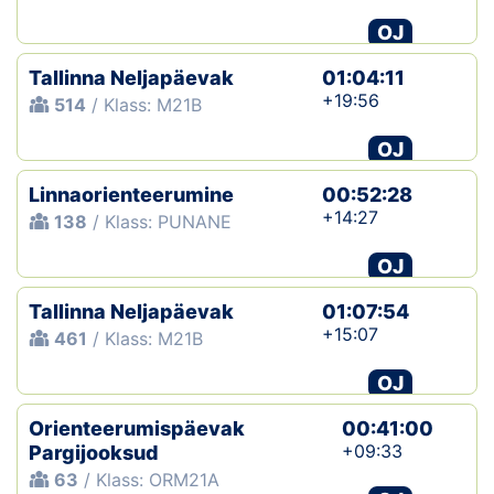
OJ
Tallinna Neljapäevak
01:04:11
+19:56
514
/ Klass: M21B
OJ
Linnaorienteerumine
00:52:28
+14:27
138
/ Klass: PUNANE
OJ
Tallinna Neljapäevak
01:07:54
+15:07
461
/ Klass: M21B
OJ
Orienteerumispäevak
00:41:00
+09:33
Pargijooksud
63
/ Klass: ORM21A