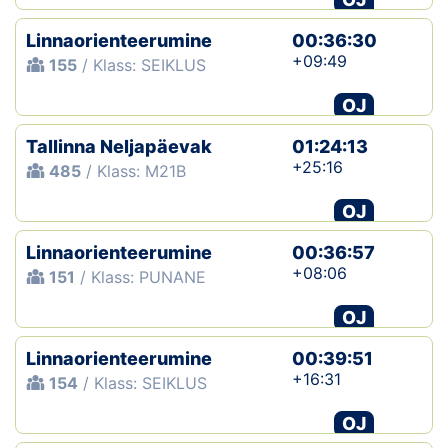
Linnaorienteerumine
00:36:30
+09:49
155
/ Klass: SEIKLUS
OJ
Tallinna Neljapäevak
01:24:13
+25:16
485
/ Klass: M21B
OJ
Linnaorienteerumine
00:36:57
+08:06
151
/ Klass: PUNANE
OJ
Linnaorienteerumine
00:39:51
+16:31
154
/ Klass: SEIKLUS
OJ