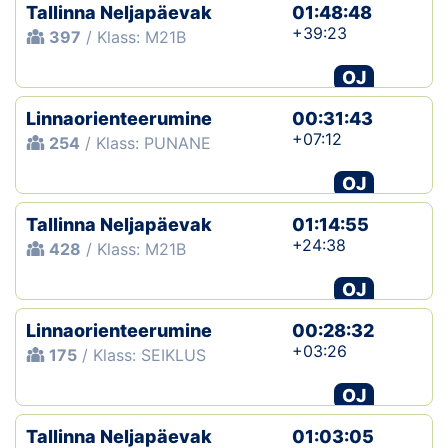
Tallinna Neljapäevak
01:48:48
+39:23
397
/ Klass: M21B
OJ
Linnaorienteerumine
00:31:43
+07:12
254
/ Klass: PUNANE
OJ
Tallinna Neljapäevak
01:14:55
+24:38
428
/ Klass: M21B
OJ
Linnaorienteerumine
00:28:32
+03:26
175
/ Klass: SEIKLUS
OJ
Tallinna Neljapäevak
01:03:05