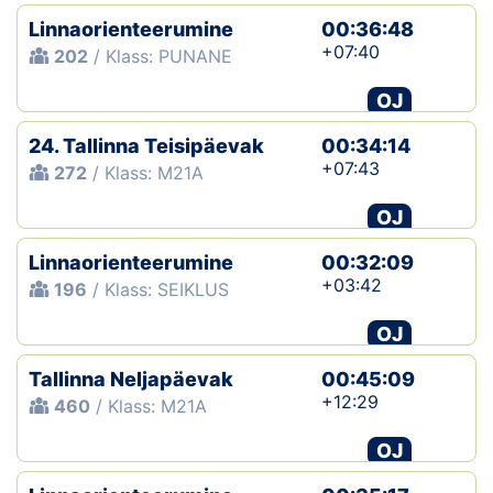
Linnaorienteerumine
00:36:48
+07:40
202
/ Klass: PUNANE
OJ
24. Tallinna Teisipäevak
00:34:14
+07:43
272
/ Klass: M21A
OJ
Linnaorienteerumine
00:32:09
+03:42
196
/ Klass: SEIKLUS
OJ
Tallinna Neljapäevak
00:45:09
+12:29
460
/ Klass: M21A
OJ