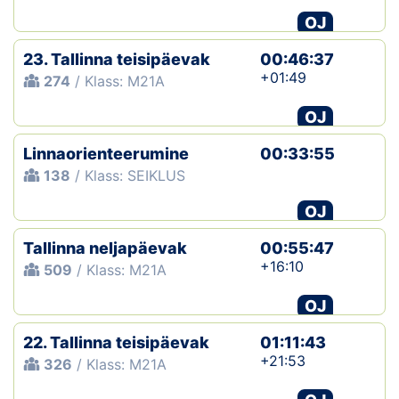
OJ
23. Tallinna teisipäevak
00:46:37
+01:49
274
/ Klass: M21A
OJ
Linnaorienteerumine
00:33:55
138
/ Klass: SEIKLUS
OJ
Tallinna neljapäevak
00:55:47
+16:10
509
/ Klass: M21A
OJ
22. Tallinna teisipäevak
01:11:43
+21:53
326
/ Klass: M21A