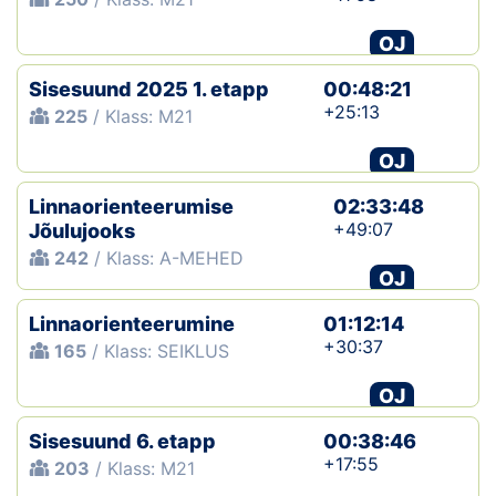
OJ
Sisesuund 2025 1. etapp
00:48:21
+25:13
225
/ Klass: M21
OJ
Linnaorienteerumise
02:33:48
+49:07
Jõulujooks
242
/ Klass: A-MEHED
OJ
Linnaorienteerumine
01:12:14
+30:37
165
/ Klass: SEIKLUS
OJ
Sisesuund 6. etapp
00:38:46
+17:55
203
/ Klass: M21