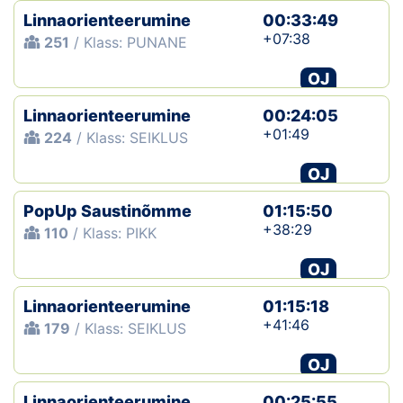
Linnaorienteerumine
00:33:49
+07:38
251
/ Klass: PUNANE
OJ
Linnaorienteerumine
00:24:05
+01:49
224
/ Klass: SEIKLUS
OJ
PopUp Saustinõmme
01:15:50
+38:29
110
/ Klass: PIKK
OJ
Linnaorienteerumine
01:15:18
+41:46
179
/ Klass: SEIKLUS
OJ
Linnaorienteerumine
00:25:55