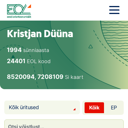
Liigu
sisu
juurde
Estonian Orienteering Federation
Uudised
Kristjan Düüna
Alustajale
1994
sünniaasta
Orienteerujale
24401
EOL kood
Eesti Orienteerumine 100!
8520094, 7208109
Si kaart
Toetamine
Telli litsents!
Kõik üritused
Kõik
EP
Noored