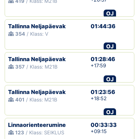
419
/ Klass: M21B
OJ
Tallinna Neljapäevak
01:44:36
354
/ Klass: V
OJ
Tallinna Neljapäevak
01:28:46
+17:59
357
/ Klass: M21B
OJ
Tallinna Neljapäevak
01:23:56
+18:52
401
/ Klass: M21B
OJ
Linnaorienteerumine
00:33:33
+09:15
123
/ Klass: SEIKLUS