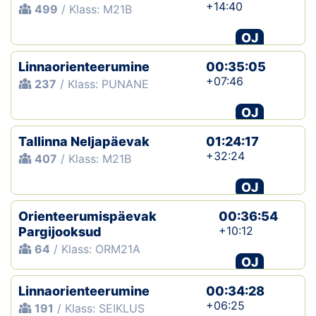
+14:40
499
/ Klass: M21B
OJ
Linnaorienteerumine
00:35:05
+07:46
237
/ Klass: PUNANE
OJ
Tallinna Neljapäevak
01:24:17
+32:24
407
/ Klass: M21B
OJ
Orienteerumispäevak
00:36:54
+10:12
Pargijooksud
64
/ Klass: ORM21A
OJ
Linnaorienteerumine
00:34:28
+06:25
191
/ Klass: SEIKLUS