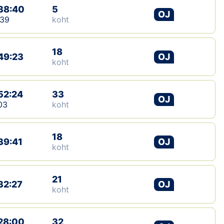
38:40
5
OJ
:39
koht
18
49:23
OJ
koht
52:24
33
OJ
03
koht
18
39:41
OJ
koht
21
32:27
OJ
koht
28:00
32