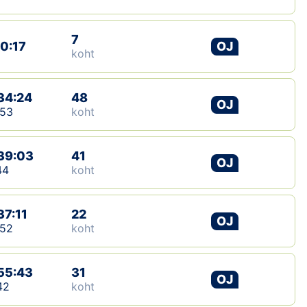
7
10:17
OJ
koht
34:24
48
OJ
:53
koht
39:03
41
OJ
44
koht
37:11
22
OJ
:52
koht
55:43
31
OJ
42
koht