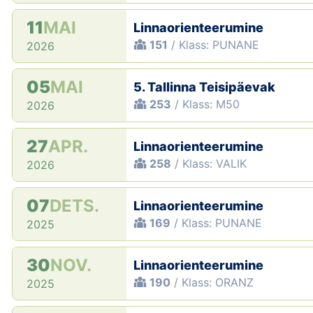
11
MAI
Linnaorienteerumine
151
/ Klass: PUNANE
2026
05
MAI
5. Tallinna Teisipäevak
253
/ Klass: M50
2026
27
APR.
Linnaorienteerumine
258
/ Klass: VALIK
2026
07
DETS.
Linnaorienteerumine
169
/ Klass: PUNANE
2025
30
NOV.
Linnaorienteerumine
190
/ Klass: ORANZ
2025