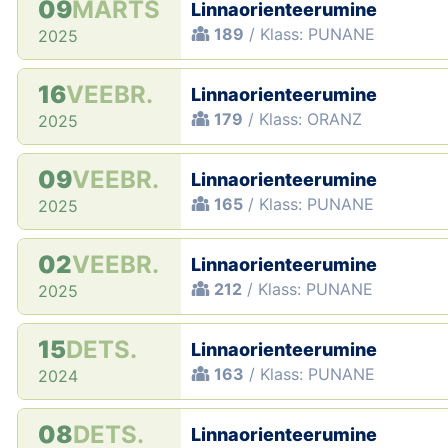
09
MÄRTS
Linnaorienteerumine
189
/ Klass: PUNANE
2025
16
VEEBR.
Linnaorienteerumine
179
/ Klass: ORANZ
2025
09
VEEBR.
Linnaorienteerumine
165
/ Klass: PUNANE
2025
02
VEEBR.
Linnaorienteerumine
212
/ Klass: PUNANE
2025
15
DETS.
Linnaorienteerumine
163
/ Klass: PUNANE
2024
08
DETS.
Linnaorienteerumine