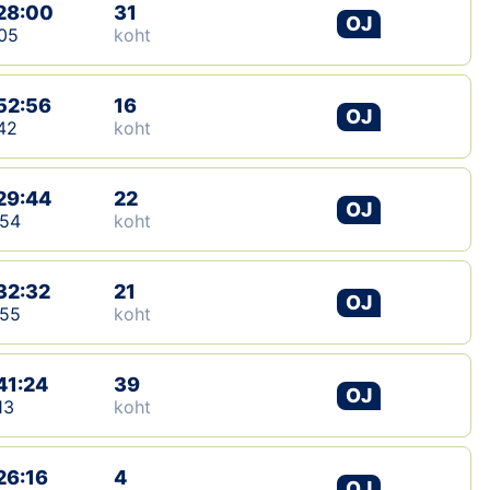
28:00
31
OJ
05
koht
52:56
16
OJ
42
koht
29:44
22
OJ
:54
koht
32:32
21
OJ
:55
koht
41:24
39
OJ
13
koht
26:16
4
OJ