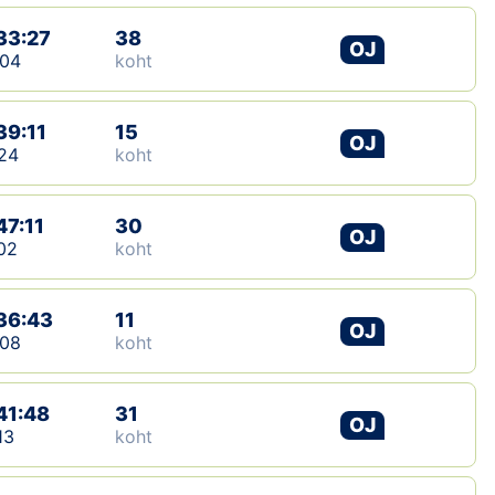
33:27
38
OJ
:04
koht
39:11
15
OJ
24
koht
47:11
30
OJ
02
koht
36:43
11
OJ
:08
koht
41:48
31
OJ
13
koht