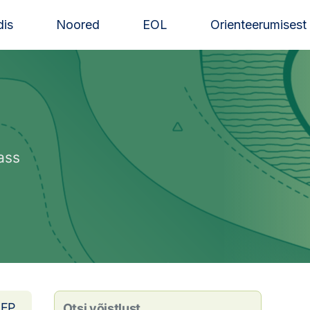
is
Noored
EOL
Orienteerumisest
ass
EP