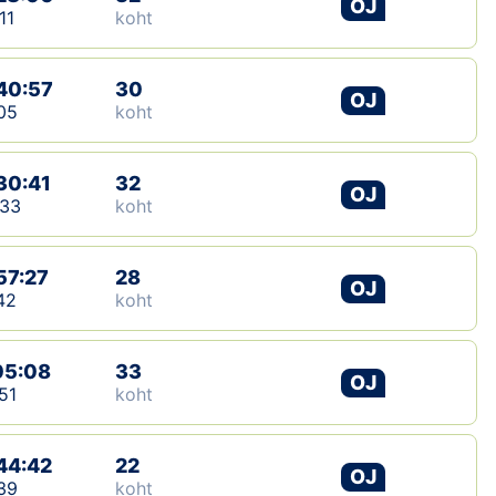
OJ
11
koht
40:57
30
OJ
05
koht
30:41
32
OJ
:33
koht
57:27
28
OJ
42
koht
05:08
33
OJ
51
koht
44:42
22
OJ
39
koht