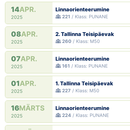
14
APR.
Linnaorienteerumine
221
/ Klass: PUNANE
2025
08
APR.
2. Tallinna Teisipäevak
260
/ Klass: M50
2025
07
APR.
Linnaorienteerumine
161
/ Klass: PUNANE
2025
01
APR.
1. Tallinna Teisipäevak
227
/ Klass: M50
2025
16
MÄRTS
Linnaorienteerumine
224
/ Klass: PUNANE
2025