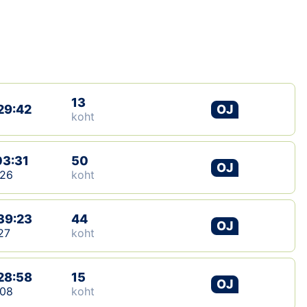
Loha
Kontakt
EOL
Galerii
13
29:42
OJ
koht
Kaardid
03:31
50
Kalender
OJ
:26
koht
Koondised
39:23
44
OJ
Tule klubisse!
27
koht
Tulemused
28:58
15
OJ
:08
koht
Dokumendid