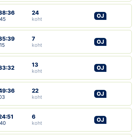
Klubid
38:36
24
OJ
:45
koht
Suletud maastikud
35:39
7
Püsirajad
OJ
15
koht
Ajalugu
13
33:32
OJ
Koolitused
koht
49:36
22
OTSI
OJ
03
koht
24:51
6
OJ
:40
koht