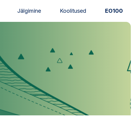
Jälgimine
Koolitused
EO100
Uudised
Alustajale
Orienteerujale
Eesti Orienteerumine 100!
Toetamine
Telli litsents!
Noored