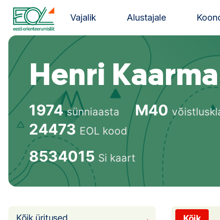
Liigu
sisu
Vajalik
Alustajale
Koond
juurde
Estonian Orienteering Federation
Henri Kaarma
1974
M40
sünniaasta
võistluskl
24473
EOL kood
8534015
Si kaart
Kõik üritused
Kõik