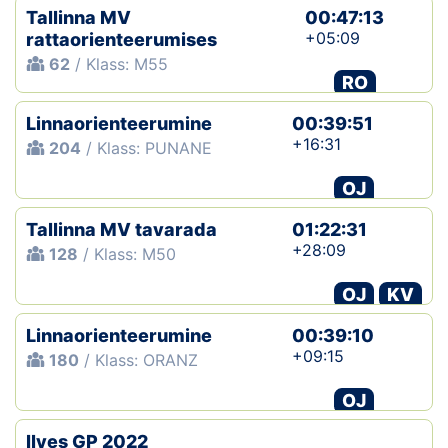
Tallinna MV
00:47:13
+05:09
rattaorienteerumises
62
/ Klass: M55
RO
Linnaorienteerumine
00:39:51
+16:31
204
/ Klass: PUNANE
OJ
Tallinna MV tavarada
01:22:31
+28:09
128
/ Klass: M50
OJ
KV
Linnaorienteerumine
00:39:10
+09:15
180
/ Klass: ORANZ
OJ
Ilves GP 2022