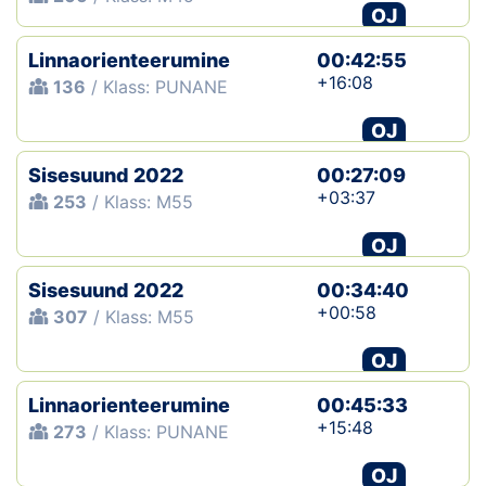
OJ
Linnaorienteerumine
00:42:55
+16:08
136
/ Klass: PUNANE
OJ
Sisesuund 2022
00:27:09
+03:37
253
/ Klass: M55
OJ
Sisesuund 2022
00:34:40
+00:58
307
/ Klass: M55
OJ
Linnaorienteerumine
00:45:33
+15:48
273
/ Klass: PUNANE
OJ