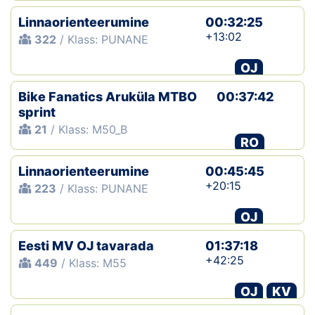
Linnaorienteerumine
00:32:25
+13:02
322
/ Klass: PUNANE
OJ
Bike Fanatics Aruküla MTBO
00:37:42
sprint
21
/ Klass: M50_B
RO
Linnaorienteerumine
00:45:45
+20:15
223
/ Klass: PUNANE
OJ
Eesti MV OJ tavarada
01:37:18
+42:25
449
/ Klass: M55
OJ
KV