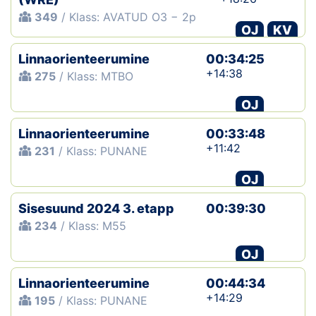
349
/ Klass: AVATUD O3 − 2p
OJ
KV
Linnaorienteerumine
00:34:25
+14:38
275
/ Klass: MTBO
OJ
Linnaorienteerumine
00:33:48
+11:42
231
/ Klass: PUNANE
OJ
Sisesuund 2024 3. etapp
00:39:30
234
/ Klass: M55
OJ
Linnaorienteerumine
00:44:34
+14:29
195
/ Klass: PUNANE