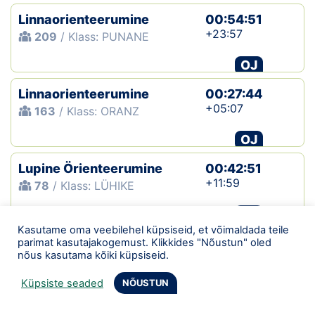
Linnaorienteerumine
00:54:51
+23:57
209
/ Klass: PUNANE
OJ
Linnaorienteerumine
00:27:44
+05:07
163
/ Klass: ORANZ
OJ
Lupine Örienteerumine
00:42:51
+11:59
78
/ Klass: LÜHIKE
OJ
Kasutame oma veebilehel küpsiseid, et võimaldada teile
Linnaorienteerumine
00:32:37
parimat kasutajakogemust. Klikkides "Nõustun" oled
nõus kasutama kõiki küpsiseid.
+06:27
134
/ Klass: ORANZ
Küpsiste seaded
NÕUSTUN
OJ