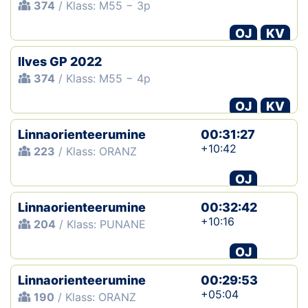
374
/ Klass: M55 − 3p
OJ
KV
Ilves GP 2022
374
/ Klass: M55 − 4p
OJ
KV
Linnaorienteerumine
00:31:27
+10:42
223
/ Klass: ORANZ
OJ
Linnaorienteerumine
00:32:42
+10:16
204
/ Klass: PUNANE
OJ
Linnaorienteerumine
00:29:53
+05:04
190
/ Klass: ORANZ