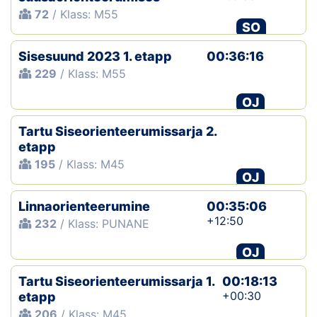
72
/ Klass: M55
SO
Sisesuund 2023 1. etapp
00:36:16
229
/ Klass: M55
OJ
Tartu Siseorienteerumissarja 2.
etapp
195
/ Klass: M45
OJ
Linnaorienteerumine
00:35:06
+12:50
232
/ Klass: PUNANE
OJ
Tartu Siseorienteerumissarja 1.
00:18:13
+00:30
etapp
206
/ Klass: M45