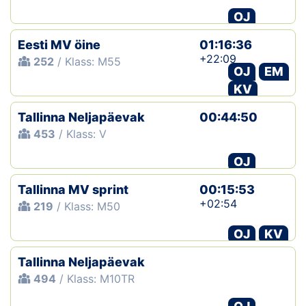
OJ
Eesti MV öine
01:16:36
+22:09
252
/ Klass: M55
OJ
EM
KV
Tallinna Neljapäevak
00:44:50
453
/ Klass: V
OJ
Tallinna MV sprint
00:15:53
+02:54
219
/ Klass: M50
OJ
KV
Tallinna Neljapäevak
494
/ Klass: M10TR