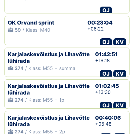
OJ
OK Orvand sprint
00:23:04
+06:22
59
/ Klass: M40
OJ
KV
Karjalaskevõistlus ja Lihavõtte
01:42:51
+19:18
lühirada
274
/ Klass: M55 − summa
OJ
KV
Karjalaskevõistlus ja Lihavõtte
01:02:45
+13:30
lühirada
274
/ Klass: M55 − 1p
OJ
KV
Karjalaskevõistlus ja Lihavõtte
00:40:06
+05:48
lühirada
274
/ Klass: M55 − 2p