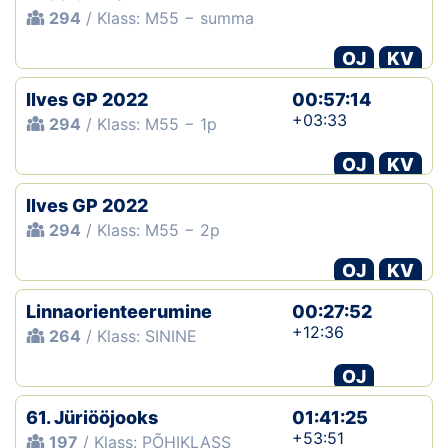
294
/ Klass: M55 − summa
OJ
KV
Ilves GP 2022
00:57:14
+03:33
294
/ Klass: M55 − 1p
OJ
KV
Ilves GP 2022
294
/ Klass: M55 − 2p
OJ
KV
Linnaorienteerumine
00:27:52
+12:36
264
/ Klass: SININE
OJ
61. Jüriööjooks
01:41:25
+53:51
197
/ Klass: PÕHIKLASS