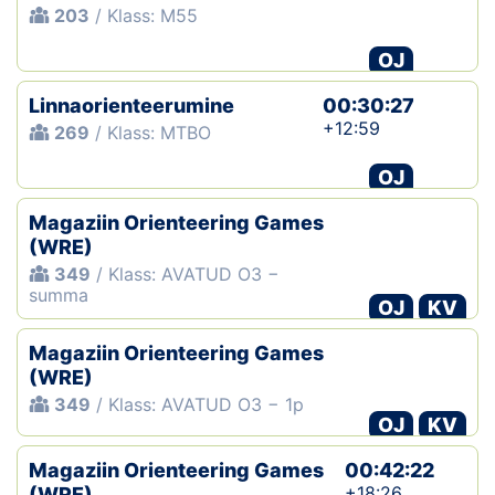
203
/ Klass: M55
OJ
Linnaorienteerumine
00:30:27
+12:59
269
/ Klass: MTBO
OJ
Magaziin Orienteering Games
(WRE)
349
/ Klass: AVATUD O3 −
summa
OJ
KV
Magaziin Orienteering Games
(WRE)
349
/ Klass: AVATUD O3 − 1p
OJ
KV
Magaziin Orienteering Games
00:42:22
+18:26
(WRE)