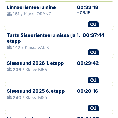
Linnaorienteerumine
00:33:18
+06:15
151
/ Klass: ORANZ
OJ
Tartu Siseorienteerumissarja 1.
00:37:44
etapp
147
/ Klass: VALIK
OJ
Sisesuund 2026 1. etapp
00:29:42
236
/ Klass: M55
OJ
Sisesuund 2025 6. etapp
00:20:16
240
/ Klass: M55
OJ