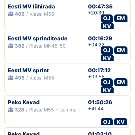
Eesti MV lühirada
00:47:35
+20:39
406
/ Klass: M55
OJ
EM
KV
Eesti MV sprinditeade
00:16:29
+04:22
382
/ Klass: MN45-50
OJ
EM
KV
Eesti MV sprint
00:17:12
+03:55
496
/ Klass: M55
OJ
EM
KV
Peko Kevad
01:50:26
+41:44
328
/ Klass: M55 − summa
OJ
KV
Peko Kevad
01:03:10