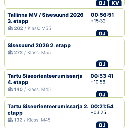
OJ
KV
Tallinna MV / Sisesuund 2026
00:56:51
+15:32
3. etapp
202
/ Klass: M55
OJ
Sisesuund 2026 2. etapp
272
/ Klass: M55
OJ
Tartu Siseorienteerumissarja
00:53:41
+10:58
4. etapp
140
/ Klass: M45
OJ
Tartu Siseorienteerumissarja 2.
00:21:54
+03:25
etapp
132
/ Klass: M45
OJ