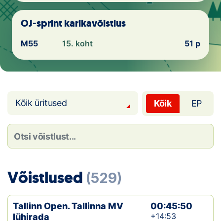
Loha
OJ-sprint karikavõistlus
Kontakt
M55
15. koht
51 p
EOL
Galerii
Kaardid
Kõik üritused
Kõik
EP
Kalender
Koondised
Tule klubisse!
Võistlused
(529)
Tulemused
Tallinn Open. Tallinna MV
00:45:50
Dokumendid
+14:53
lühirada