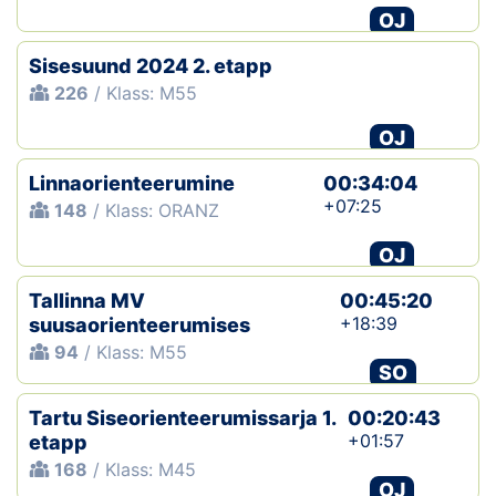
OJ
Sisesuund 2024 2. etapp
226
/ Klass: M55
OJ
Linnaorienteerumine
00:34:04
+07:25
148
/ Klass: ORANZ
OJ
Tallinna MV
00:45:20
+18:39
suusaorienteerumises
94
/ Klass: M55
SO
Tartu Siseorienteerumissarja 1.
00:20:43
+01:57
etapp
168
/ Klass: M45
OJ