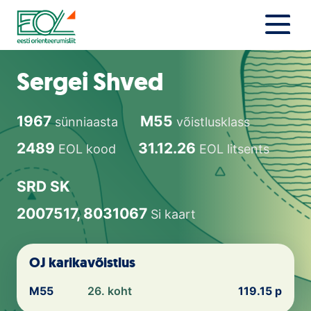
Liigu
sisu
juurde
Estonian Orienteering Federation
Uudised
Sergei Shved
Alustajale
1967
M55
sünniaasta
võistlusklass
Orienteerujale
2489
31.12.26
EOL kood
EOL litsents
Eesti Orienteerumine 100!
SRD SK
Toetamine
2007517, 8031067
Si kaart
Telli litsents!
OJ karikavõistlus
Noored
M55
26. koht
119.15 p