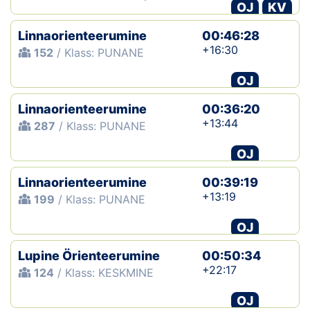
OJ
KV
Linnaorienteerumine
00:46:28
+16:30
152
/ Klass: PUNANE
OJ
Linnaorienteerumine
00:36:20
+13:44
287
/ Klass: PUNANE
OJ
Linnaorienteerumine
00:39:19
+13:19
199
/ Klass: PUNANE
OJ
Lupine Örienteerumine
00:50:34
+22:17
124
/ Klass: KESKMINE
OJ