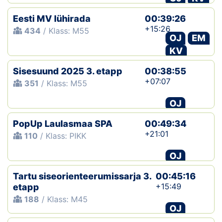
Eesti MV lühirada
00:39:26
+15:26
434
/ Klass: M55
OJ
EM
KV
Sisesuund 2025 3. etapp
00:38:55
+07:07
351
/ Klass: M55
OJ
PopUp Laulasmaa SPA
00:49:34
+21:01
110
/ Klass: PIKK
OJ
Tartu siseorienteerumissarja 3.
00:45:16
+15:49
etapp
188
/ Klass: M45
OJ