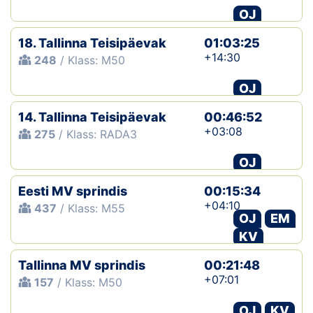
OJ
18. Tallinna Teisipäevak
01:03:25
+14:30
248
/ Klass: M50
OJ
14. Tallinna Teisipäevak
00:46:52
+03:08
275
/ Klass: RADA3
OJ
Eesti MV sprindis
00:15:34
+04:10
437
/ Klass: M55
OJ
EM
KV
Tallinna MV sprindis
00:21:48
+07:01
157
/ Klass: M50
OJ
KV