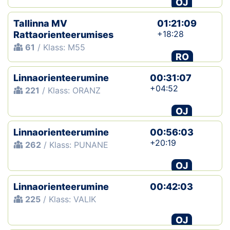
OJ
Tallinna MV
01:21:09
+18:28
Rattaorienteerumises
61
/ Klass: M55
RO
Linnaorienteerumine
00:31:07
+04:52
221
/ Klass: ORANZ
OJ
Linnaorienteerumine
00:56:03
+20:19
262
/ Klass: PUNANE
OJ
Linnaorienteerumine
00:42:03
225
/ Klass: VALIK
OJ