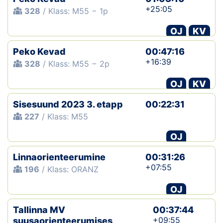
+25:05
328
/ Klass: M55 − 1p
OJ
KV
Peko Kevad
00:47:16
+16:39
328
/ Klass: M55 − 2p
OJ
KV
Sisesuund 2023 3. etapp
00:22:31
227
/ Klass: M55
OJ
Linnaorienteerumine
00:31:26
+07:55
196
/ Klass: ORANZ
OJ
Tallinna MV
00:37:44
+09:55
suusaorienteerumises