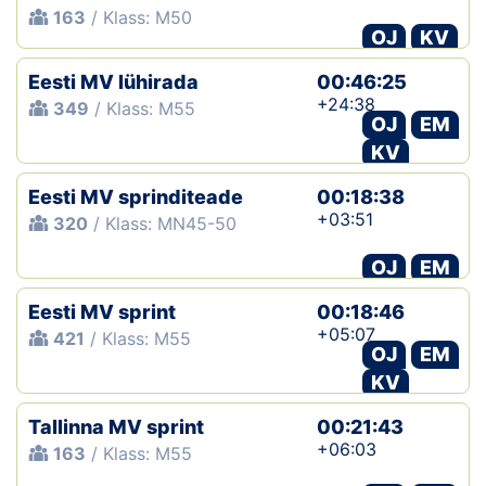
163
/ Klass: M50
OJ
KV
Klubid
Eesti MV lühirada
00:46:25
Suletud maastikud
+24:38
349
/ Klass: M55
OJ
EM
Püsirajad
KV
Ajalugu
Eesti MV sprinditeade
00:18:38
+03:51
320
/ Klass: MN45-50
Koolitused
OJ
EM
Eesti MV sprint
00:18:46
OTSI
+05:07
421
/ Klass: M55
OJ
EM
KV
Tallinna MV sprint
00:21:43
+06:03
163
/ Klass: M55