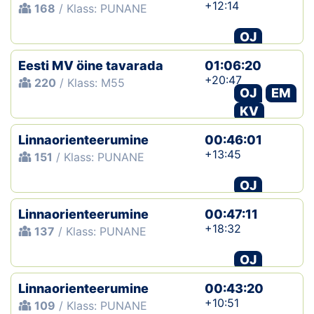
+12:14
168
/ Klass: PUNANE
OJ
Eesti MV öine tavarada
01:06:20
+20:47
220
/ Klass: M55
OJ
EM
KV
Linnaorienteerumine
00:46:01
+13:45
151
/ Klass: PUNANE
OJ
Linnaorienteerumine
00:47:11
+18:32
137
/ Klass: PUNANE
OJ
Linnaorienteerumine
00:43:20
+10:51
109
/ Klass: PUNANE