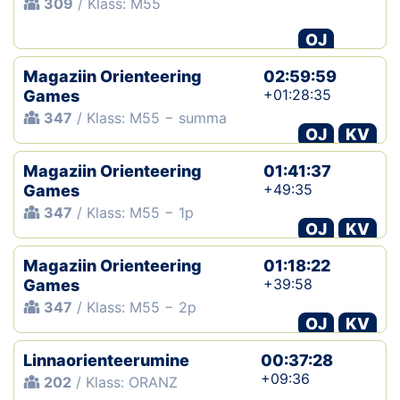
309
/ Klass: M55
OJ
Magaziin Orienteering
02:59:59
+01:28:35
Games
347
/ Klass: M55 − summa
OJ
KV
Magaziin Orienteering
01:41:37
+49:35
Games
347
/ Klass: M55 − 1p
OJ
KV
Magaziin Orienteering
01:18:22
+39:58
Games
347
/ Klass: M55 − 2p
OJ
KV
Linnaorienteerumine
00:37:28
+09:36
202
/ Klass: ORANZ