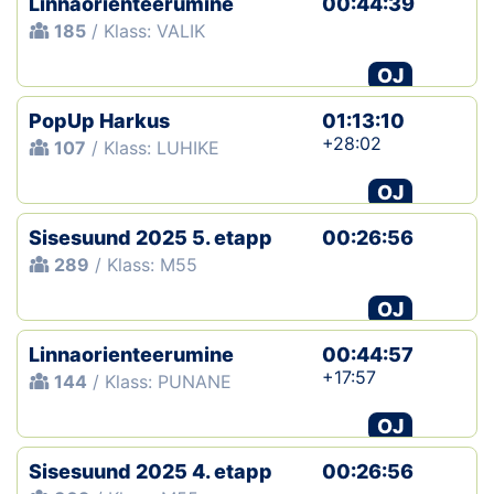
Linnaorienteerumine
00:44:39
185
/ Klass: VALIK
OJ
PopUp Harkus
01:13:10
+28:02
107
/ Klass: LUHIKE
OJ
Sisesuund 2025 5. etapp
00:26:56
289
/ Klass: M55
OJ
Linnaorienteerumine
00:44:57
+17:57
144
/ Klass: PUNANE
OJ
Sisesuund 2025 4. etapp
00:26:56