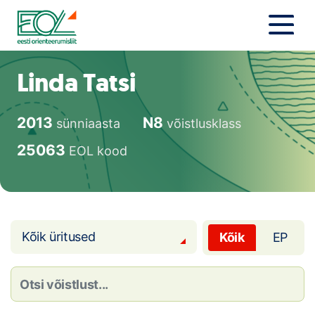
Liigu
sisu
juurde
Estonian Orienteering Federation
Uudised
Linda Tatsi
Alustajale
2013
N8
sünniaasta
võistlusklass
Orienteerujale
25063
EOL kood
Eesti Orienteerumine 100!
Toetamine
Kõik üritused
Kõik
EP
Telli litsents!
Noored