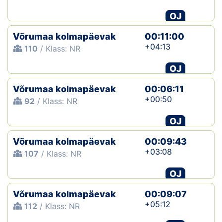
OJ
Klubid
Võrumaa kolmapäevak
00:11:00
Suletud maastikud
+04:13
110
/ Klass: NR
Püsirajad
OJ
Võrumaa kolmapäevak
Ajalugu
00:06:11
+00:50
92
/ Klass: NR
Koolitused
OJ
Võrumaa kolmapäevak
00:09:43
OTSI
+03:08
107
/ Klass: NR
OJ
Võrumaa kolmapäevak
00:09:07
+05:12
112
/ Klass: NR