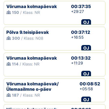
Võrumaa kolmapäevak
00:37:35
+29:27
150
/ Klass: NR
OJ
Põlva 9.teisipäevak
00:37:12
+16:55
300
/ Klass: N08
OJ
Võrumaa kolmapäevak
00:13:32
+11:29
114
/ Klass: NR
OJ
Võrumaa kolmapäevak/
00:08:52
+05:58
Ülemaailmne o-päev
187
/ Klass: NR
OJ