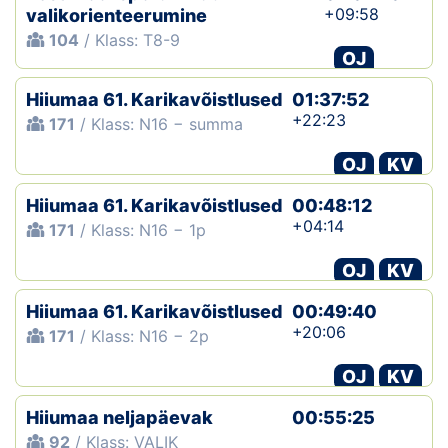
+09:58
valikorienteerumine
104
/ Klass: T8-9
OJ
Hiiumaa 61. Karikavõistlused
01:37:52
+22:23
171
/ Klass: N16 − summa
OJ
KV
Hiiumaa 61. Karikavõistlused
00:48:12
+04:14
171
/ Klass: N16 − 1p
OJ
KV
Hiiumaa 61. Karikavõistlused
00:49:40
+20:06
171
/ Klass: N16 − 2p
OJ
KV
Hiiumaa neljapäevak
00:55:25
92
/ Klass: VALIK