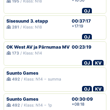
+10:50
195
/ Klass: N18
OJ
Sisesuund 3. etapp
00:37:17
+17:19
281
/ Klass: N18
OJ
OK West AV ja Pärnumaa MV
00:23:19
173
/ Klass: N14
OJ
KV
Suunto Games
492
/ Klass: N14 − summa
OJ
KV
Suunto Games
00:30:09
+08:18
492
/ Klass: N14 − 1p