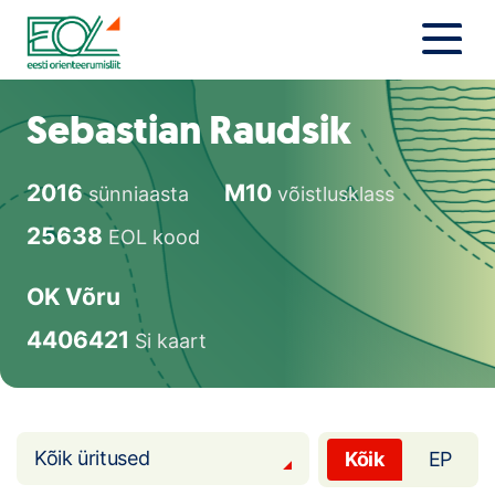
Liigu
sisu
juurde
Estonian Orienteering Federation
Uudised
Sebastian Raudsik
Alustajale
2016
M10
sünniaasta
võistlusklass
Orienteerujale
25638
EOL kood
Eesti Orienteerumine 100!
OK Võru
Toetamine
4406421
Si kaart
Telli litsents!
Noored
Kõik üritused
Kõik
EP