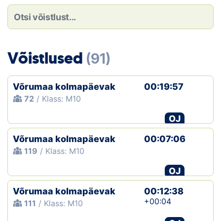
Loha
Kontakt
EOL
Võistlused
(91)
Galerii
Võrumaa kolmapäevak
00:19:57
Kaardid
72
/ Klass: M10
OJ
Kalender
Võrumaa kolmapäevak
00:07:06
Koondised
119
/ Klass: M10
Tule klubisse!
OJ
Võrumaa kolmapäevak
Tulemused
00:12:38
+00:04
111
/ Klass: M10
Dokumendid