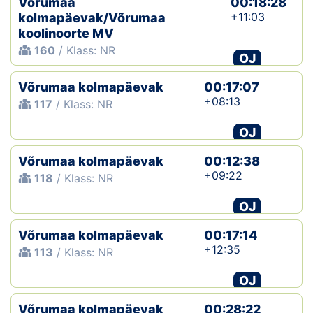
Võrumaa
00:18:28
+11:03
kolmapäevak/Võrumaa
koolinoorte MV
160
/ Klass: NR
OJ
Võrumaa kolmapäevak
00:17:07
+08:13
117
/ Klass: NR
OJ
Võrumaa kolmapäevak
00:12:38
+09:22
118
/ Klass: NR
OJ
Võrumaa kolmapäevak
00:17:14
+12:35
113
/ Klass: NR
OJ
Võrumaa kolmapäevak
00:28:22