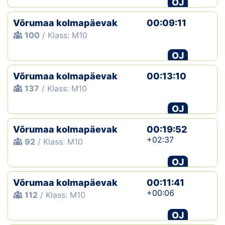
OJ
Klubid
Võrumaa kolmapäevak
00:09:11
100
/ Klass: M10
Suletud maastikud
OJ
Püsirajad
Võrumaa kolmapäevak
00:13:10
137
/ Klass: M10
Ajalugu
OJ
Koolitused
Võrumaa kolmapäevak
00:19:52
+02:37
92
/ Klass: M10
OTSI
OJ
Võrumaa kolmapäevak
00:11:41
+00:06
112
/ Klass: M10
OJ