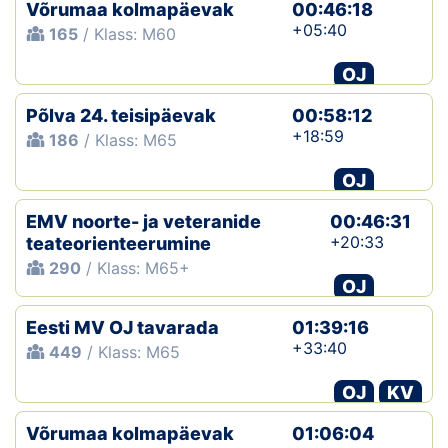
Võrumaa kolmapäevak
00:46:18
+05:40
165
/ Klass: M60
OJ
Põlva 24. teisipäevak
00:58:12
+18:59
186
/ Klass: M65
OJ
EMV noorte- ja veteranide
00:46:31
+20:33
teateorienteerumine
290
/ Klass: M65+
OJ
Eesti MV OJ tavarada
01:39:16
+33:40
449
/ Klass: M65
OJ
KV
Võrumaa kolmapäevak
01:06:04