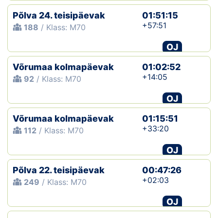
Põlva 24. teisipäevak
01:51:15
+57:51
188
/ Klass: M70
OJ
Võrumaa kolmapäevak
01:02:52
+14:05
92
/ Klass: M70
OJ
Võrumaa kolmapäevak
01:15:51
+33:20
112
/ Klass: M70
OJ
Põlva 22. teisipäevak
00:47:26
+02:03
249
/ Klass: M70
OJ