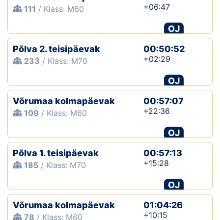
+06:47
111
/ Klass: M60
OJ
Põlva 2. teisipäevak
00:50:52
+02:29
233
/ Klass: M70
OJ
Võrumaa kolmapäevak
00:57:07
+22:36
109
/ Klass: M60
OJ
Põlva 1. teisipäevak
00:57:13
+15:28
185
/ Klass: M70
OJ
Võrumaa kolmapäevak
01:04:26
+10:15
78
/ Klass: M60