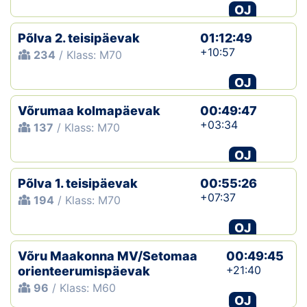
OJ
Põlva 2. teisipäevak
01:12:49
+10:57
234
/ Klass: M70
OJ
Võrumaa kolmapäevak
00:49:47
+03:34
137
/ Klass: M70
OJ
Põlva 1. teisipäevak
00:55:26
+07:37
194
/ Klass: M70
OJ
Võru Maakonna MV/Setomaa
00:49:45
+21:40
orienteerumispäevak
96
/ Klass: M60
OJ