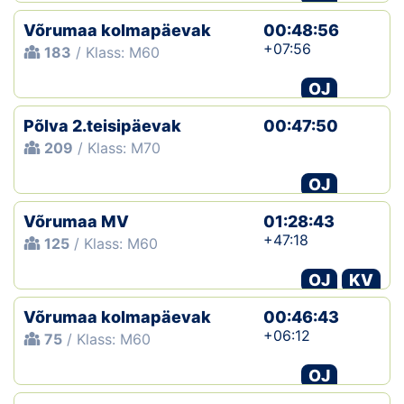
Võrumaa kolmapäevak
00:48:56
+07:56
183
/ Klass: M60
OJ
Põlva 2.teisipäevak
00:47:50
209
/ Klass: M70
OJ
Võrumaa MV
01:28:43
+47:18
125
/ Klass: M60
OJ
KV
Võrumaa kolmapäevak
00:46:43
+06:12
75
/ Klass: M60
OJ