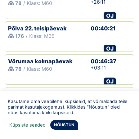
+26:11
78
/ Klass: M60
OJ
Põlva 22. teisipäevak
00:40:21
176
/ Klass: M65
OJ
Võrumaa kolmapäevak
00:46:37
+03:11
78
/ Klass: M60
OJ
Põlva 21. teisipäevak
00:56:15
+06:28
Kasutame oma veebilehel küpsiseid, et võimaldada teile
213
/ Klass: M65
parimat kasutajakogemust. Klikkides "Nõustun" oled
nõus kasutama kõiki küpsiseid.
OJ
Küpsiste seaded
NÕUSTUN
Põlva 20. teisipäevak
00:53:17
253
/ Klass: M65