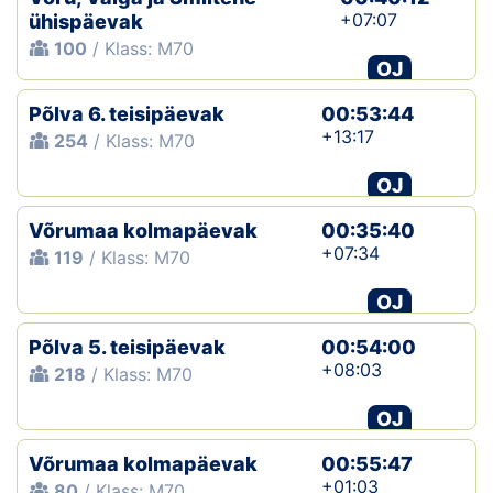
+07:07
ühispäevak
100
/ Klass: M70
OJ
Põlva 6. teisipäevak
00:53:44
+13:17
254
/ Klass: M70
OJ
Võrumaa kolmapäevak
00:35:40
+07:34
119
/ Klass: M70
OJ
Põlva 5. teisipäevak
00:54:00
+08:03
218
/ Klass: M70
OJ
Võrumaa kolmapäevak
00:55:47
+01:03
80
/ Klass: M70