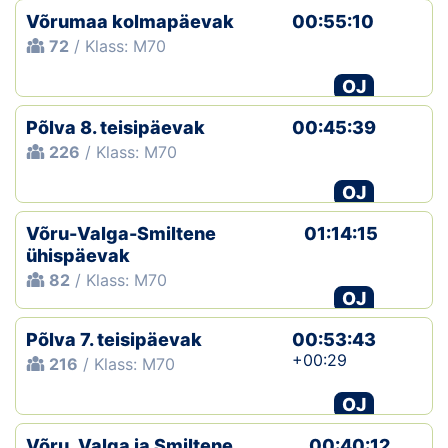
Võrumaa kolmapäevak
00:55:10
72
/ Klass: M70
OJ
Põlva 8. teisipäevak
00:45:39
226
/ Klass: M70
OJ
Võru-Valga-Smiltene
01:14:15
ühispäevak
82
/ Klass: M70
OJ
Põlva 7. teisipäevak
00:53:43
+00:29
216
/ Klass: M70
OJ
Võru, Valga ja Smiltene
00:40:12