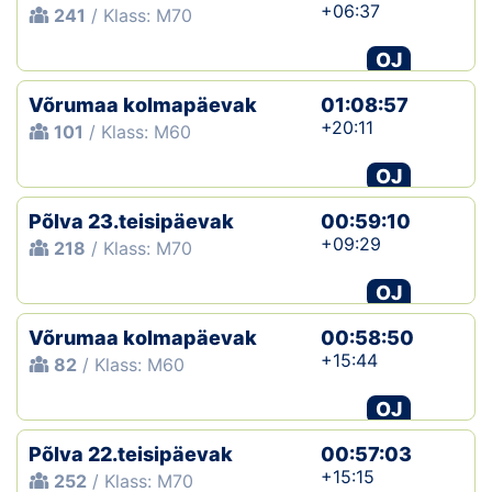
+06:37
241
/ Klass: M70
OJ
Võrumaa kolmapäevak
01:08:57
+20:11
101
/ Klass: M60
OJ
Põlva 23.teisipäevak
00:59:10
+09:29
218
/ Klass: M70
OJ
Võrumaa kolmapäevak
00:58:50
+15:44
82
/ Klass: M60
OJ
Põlva 22.teisipäevak
00:57:03
+15:15
252
/ Klass: M70