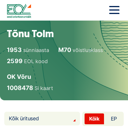
Liigu
sisu
juurde
Estonian Orienteering Federation
Uudised
Tõnu Tolm
Alustajale
1953
M70
sünniaasta
võistlusklass
Orienteerujale
2599
EOL kood
Eesti Orienteerumine 100!
OK Võru
Toetamine
1008478
Si kaart
Telli litsents!
Noored
Kõik üritused
Kõik
EP