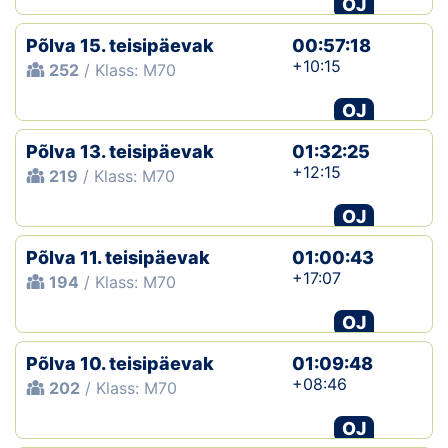
OJ
Klubid
Põlva 15. teisipäevak
00:57:18
+10:15
252
/ Klass: M70
Suletud maastikud
OJ
Püsirajad
Põlva 13. teisipäevak
01:32:25
+12:15
219
/ Klass: M70
Ajalugu
OJ
Koolitused
Põlva 11. teisipäevak
01:00:43
+17:07
194
/ Klass: M70
OTSI
OJ
Põlva 10. teisipäevak
01:09:48
+08:46
202
/ Klass: M70
OJ