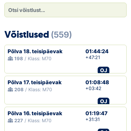
Loha
Kontakt
EOL
Võistlused
(559)
Galerii
Põlva 18. teisipäevak
01:44:24
Kaardid
+47:21
198
/ Klass: M70
OJ
Kalender
Põlva 17. teisipäevak
01:08:48
Koondised
+03:42
208
/ Klass: M70
Tule klubisse!
OJ
Põlva 16. teisipäevak
Tulemused
01:19:47
+31:31
227
/ Klass: M70
Dokumendid