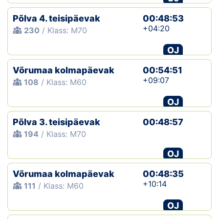
Põlva 4. teisipäevak
00:48:53
+04:20
230
/ Klass: M70
OJ
Võrumaa kolmapäevak
00:54:51
+09:07
108
/ Klass: M60
OJ
Põlva 3. teisipäevak
00:48:57
194
/ Klass: M70
OJ
Võrumaa kolmapäevak
00:48:35
+10:14
111
/ Klass: M60
OJ