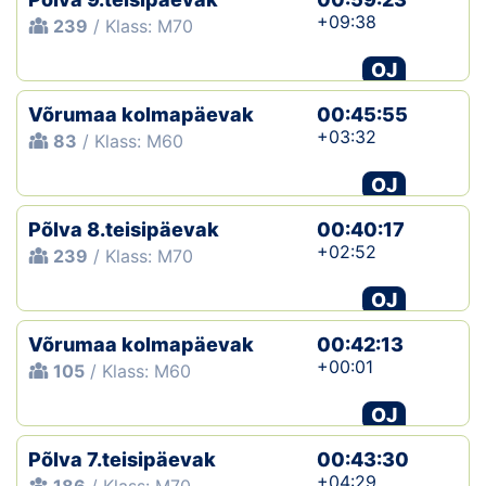
+09:38
239
/ Klass: M70
OJ
Võrumaa kolmapäevak
00:45:55
+03:32
83
/ Klass: M60
OJ
Põlva 8.teisipäevak
00:40:17
+02:52
239
/ Klass: M70
OJ
Võrumaa kolmapäevak
00:42:13
+00:01
105
/ Klass: M60
OJ
Põlva 7.teisipäevak
00:43:30
+04:29