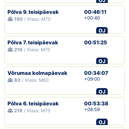
OJ
Põlva 9. teisipäevak
00:46:11
+00:40
190
/ Klass: M70
OJ
Põlva 7. teisipäevak
00:51:25
219
/ Klass: M70
OJ
Võrumaa kolmapäevak
00:34:07
+09:00
83
/ Klass: M60
OJ
Põlva 6. teisipäevak
00:53:38
+08:59
219
/ Klass: M70
OJ