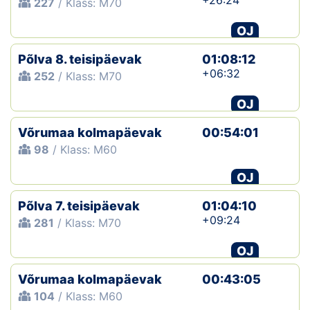
+26:24
227
/ Klass: M70
OJ
Põlva 8. teisipäevak
01:08:12
+06:32
252
/ Klass: M70
OJ
Võrumaa kolmapäevak
00:54:01
98
/ Klass: M60
OJ
Põlva 7. teisipäevak
01:04:10
+09:24
281
/ Klass: M70
OJ
Võrumaa kolmapäevak
00:43:05
104
/ Klass: M60