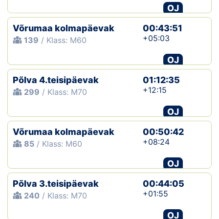
OJ
Võrumaa kolmapäevak
00:43:51
+05:03
139
/ Klass: M60
OJ
Põlva 4.teisipäevak
01:12:35
+12:15
299
/ Klass: M70
OJ
Võrumaa kolmapäevak
00:50:42
+08:24
85
/ Klass: M60
OJ
Põlva 3.teisipäevak
00:44:05
+01:55
240
/ Klass: M70
OJ