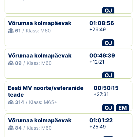
OJ
Võrumaa kolmapäevak
01:08:56
+26:49
61
/ Klass: M60
OJ
Võrumaa kolmapäevak
00:46:39
+12:21
89
/ Klass: M60
OJ
Eesti MV noorte/veteranide
00:50:15
+27:31
teade
314
/ Klass: M65+
OJ
EM
Võrumaa kolmapäevak
01:01:22
+25:49
84
/ Klass: M60