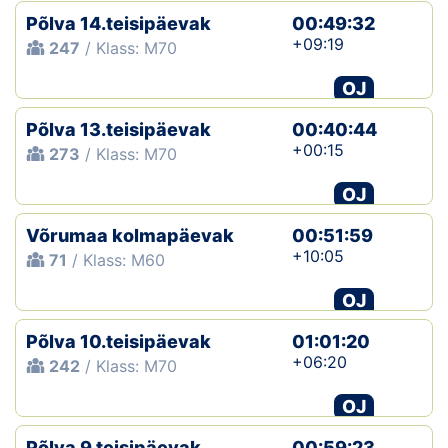
Põlva 14.teisipäevak
00:49:32
+09:19
247
/ Klass: M70
OJ
Põlva 13.teisipäevak
00:40:44
+00:15
273
/ Klass: M70
OJ
Võrumaa kolmapäevak
00:51:59
+10:05
71
/ Klass: M60
OJ
Põlva 10.teisipäevak
01:01:20
+06:20
242
/ Klass: M70
OJ
Põlva 9.teisipäevak
00:59:23