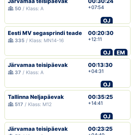
Järvamaa teisipäevak
00:30:24
+07:54
50
/ Klass: A
OJ
Eesti MV segasprindi teade
00:20:30
+12:11
335
/ Klass: MN14-16
OJ
EM
Järvamaa teisipäevak
00:13:30
+04:31
37
/ Klass: A
OJ
Tallinna Neljapäevak
00:35:25
+14:41
517
/ Klass: M12
OJ
Järvamaa teisipäevak
00:23:25