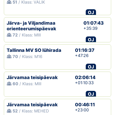
51
/ Klass: VALIK
OJ
Järva- ja Viljandimaa
01:07:43
+35:39
orienteerumispäevak
72
/ Klass: MIII
OJ
Tallinna MV SO lühirada
01:16:37
+47:26
70
/ Klass: M16
OJ
Järvamaa teisipäevak
02:06:14
+01:10:33
60
/ Klass: MIII
OJ
Järvamaa teisipäevak
00:46:11
+23:00
52
/ Klass: MEHED