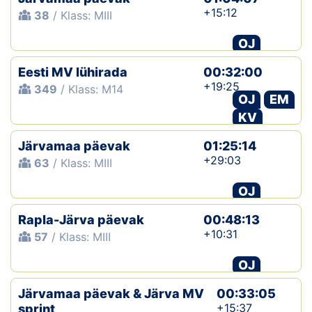
+15:12
38
/ Klass: MIII
Klubid
OJ
Suletud maastikud
Eesti MV lühirada
00:32:00
+19:25
349
/ Klass: M14
Püsirajad
OJ
EM
KV
Ajalugu
Järvamaa päevak
01:25:14
Koolitused
+29:03
63
/ Klass: MIII
OJ
OTSI
Rapla-Järva päevak
00:48:13
+10:31
57
/ Klass: MIII
OJ
Järvamaa päevak & Järva MV
00:33:05
+15:37
sprint