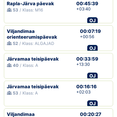
Rapla-Järva päevak
00:45:39
+03:40
53
/ Klass: M16
OJ
Viljandimaa
00:07:19
+00:56
orienteerumispäevak
52
/ Klass: ALGAJAD
OJ
Järvamaa teisipäevak
00:33:59
+13:30
40
/ Klass: A
OJ
Järvamaa teisipäevak
00:16:16
+02:03
53
/ Klass: A
OJ
Viljandimaa
00:20:27