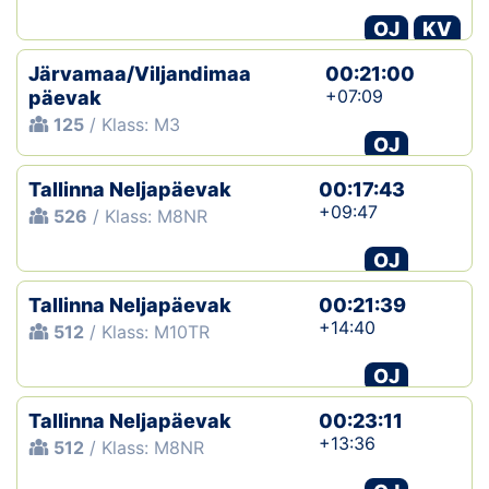
OJ
KV
Järvamaa/Viljandimaa
00:21:00
+07:09
päevak
125
/ Klass: M3
OJ
Tallinna Neljapäevak
00:17:43
+09:47
526
/ Klass: M8NR
OJ
Tallinna Neljapäevak
00:21:39
+14:40
512
/ Klass: M10TR
OJ
Tallinna Neljapäevak
00:23:11
+13:36
512
/ Klass: M8NR