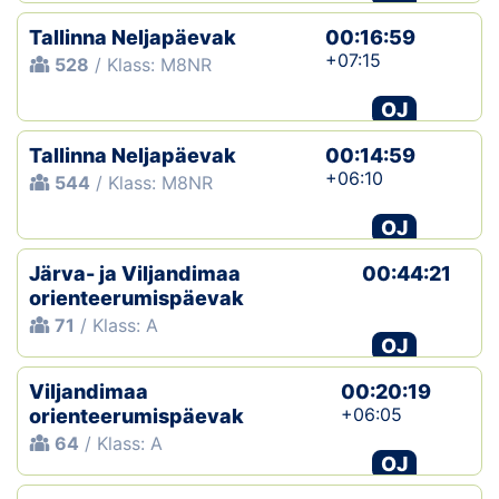
Tallinna Neljapäevak
00:16:59
+07:15
528
/ Klass: M8NR
OJ
Tallinna Neljapäevak
00:14:59
+06:10
544
/ Klass: M8NR
OJ
Järva- ja Viljandimaa
00:44:21
orienteerumispäevak
71
/ Klass: A
OJ
Viljandimaa
00:20:19
+06:05
orienteerumispäevak
64
/ Klass: A
OJ