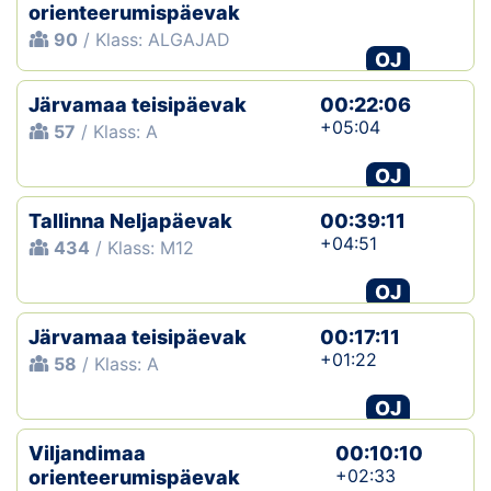
orienteerumispäevak
90
/ Klass: ALGAJAD
OJ
Järvamaa teisipäevak
00:22:06
+05:04
57
/ Klass: A
OJ
Tallinna Neljapäevak
00:39:11
+04:51
434
/ Klass: M12
OJ
Järvamaa teisipäevak
00:17:11
+01:22
58
/ Klass: A
OJ
Viljandimaa
00:10:10
+02:33
orienteerumispäevak