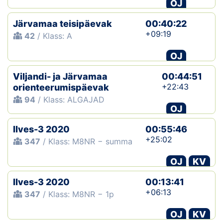
OJ
Järvamaa teisipäevak
00:40:22
+09:19
42
/ Klass: A
OJ
Viljandi- ja Järvamaa
00:44:51
+22:43
orienteerumispäevak
94
/ Klass: ALGAJAD
OJ
Ilves-3 2020
00:55:46
+25:02
347
/ Klass: M8NR − summa
OJ
KV
Ilves-3 2020
00:13:41
+06:13
347
/ Klass: M8NR − 1p
OJ
KV