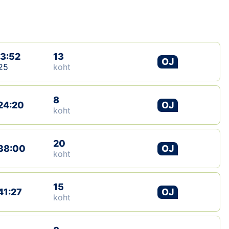
Loha
Kontakt
EOL
13:52
13
OJ
25
koht
Galerii
Kaardid
8
24:20
OJ
koht
Kalender
20
38:00
OJ
Koondised
koht
Tule klubisse!
15
41:27
OJ
koht
Tulemused
Dokumendid