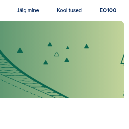
Jälgimine
Koolitused
EO100
Uudised
Alustajale
Orienteerujale
Eesti Orienteerumine 100!
Toetamine
Telli litsents!
Noored