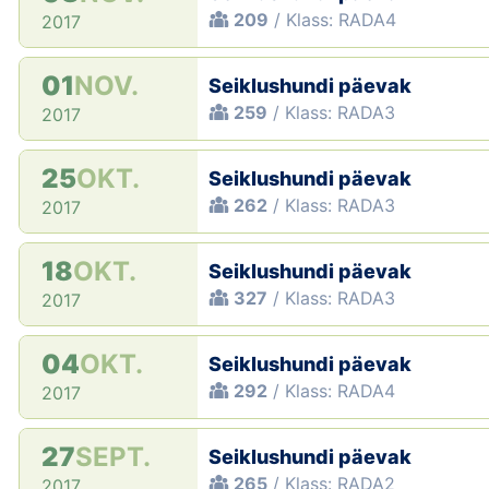
209
/ Klass: RADA4
2017
01
NOV.
Seiklushundi päevak
259
/ Klass: RADA3
2017
25
OKT.
Seiklushundi päevak
262
/ Klass: RADA3
2017
18
OKT.
Seiklushundi päevak
327
/ Klass: RADA3
2017
04
OKT.
Seiklushundi päevak
292
/ Klass: RADA4
2017
27
SEPT.
Seiklushundi päevak
265
/ Klass: RADA2
2017