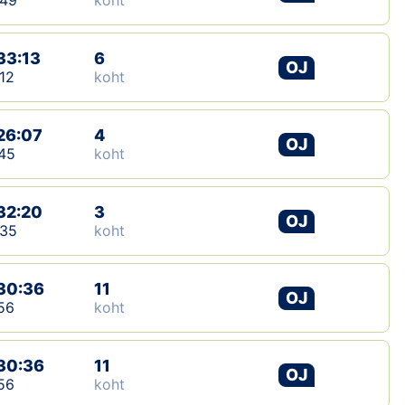
:49
koht
33:13
6
OJ
12
koht
26:07
4
OJ
45
koht
32:20
3
OJ
:35
koht
30:36
11
OJ
56
koht
30:36
11
OJ
56
koht