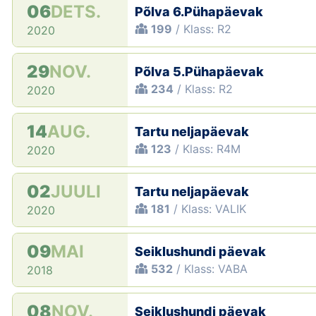
06
DETS.
Põlva 6.Pühapäevak
199
/ Klass: R2
2020
29
NOV.
Põlva 5.Pühapäevak
234
/ Klass: R2
2020
14
AUG.
Tartu neljapäevak
123
/ Klass: R4M
2020
02
JUULI
Tartu neljapäevak
181
/ Klass: VALIK
2020
09
MAI
Seiklushundi päevak
532
/ Klass: VABA
2018
08
NOV.
Seiklushundi päevak