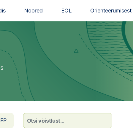
is
Noored
EOL
Orienteerumisest
ss
EP