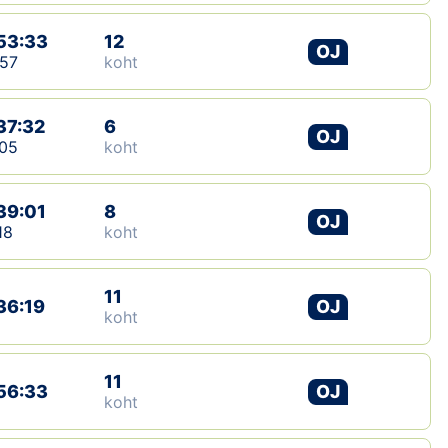
53:33
12
OJ
57
koht
37:32
6
OJ
05
koht
39:01
8
OJ
18
koht
11
36:19
OJ
koht
11
56:33
OJ
koht