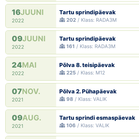
16
JUUNI
Tartu sprindipäevak
202
/ Klass: RADA3M
2022
09
JUUNI
Tartu sprindipäevak
161
/ Klass: RADA3M
2022
24
MAI
Põlva 8. teisipäevak
225
/ Klass: M12
2022
07
NOV.
Põlva 2. Pühapäevak
98
/ Klass: VALIK
2021
09
AUG.
Tartu sprindi esmaspäevak
106
/ Klass: VALIK
2021