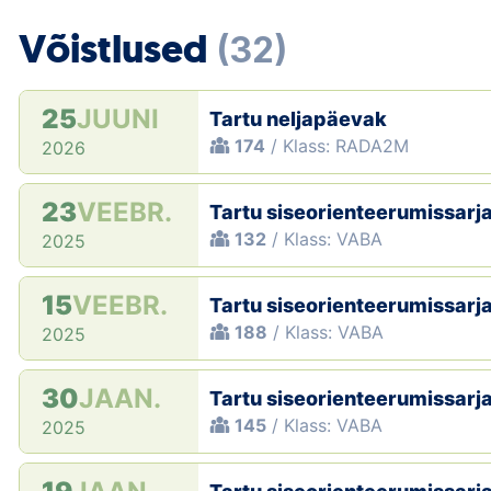
Võistlused
(32)
25
JUUNI
Tartu neljapäevak
174
/ Klass: RADA2M
2026
23
VEEBR.
Tartu siseorienteerumissarja
132
/ Klass: VABA
2025
15
VEEBR.
Tartu siseorienteerumissarja
188
/ Klass: VABA
2025
30
JAAN.
Tartu siseorienteerumissarja
145
/ Klass: VABA
2025