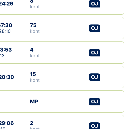
8
24:26
OJ
koht
Klubid
Suletud maastikud
57:30
75
OJ
28:10
koht
Püsirajad
13:53
4
Ajalugu
OJ
13
koht
Koolitused
15
20:30
OJ
koht
OTSI
MP
OJ
29:06
2
OJ