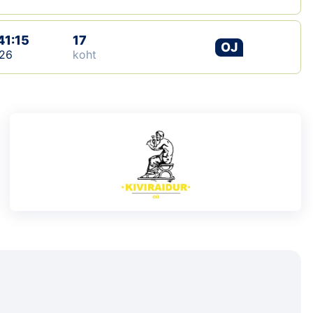
41:15
17
OJ
26
koht