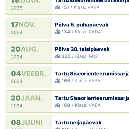
19
JAAN.
Tartu siseorienteerumissarja
151
/ Klass: VABA
2025
17
NOV.
Põlva 5. pühapäevak
134
/ Klass: RADA1
2024
20
AUG.
Põlva 20. teisipäevak
220
/ Klass: M12
2024
04
VEEBR.
Tartu Siseorienteerumissarja
165
/ Klass: VABA
2024
20
JAAN.
Tartu Siseorienteerumissarja
168
/ Klass: VABA
2024
08
JUUNI
Tartu neljapäevak