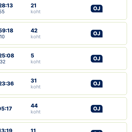
28:13
21
OJ
55
koht
59:18
42
OJ
10
koht
25:08
5
OJ
:32
koht
31
23:36
OJ
koht
44
05:17
OJ
koht
13:19
11