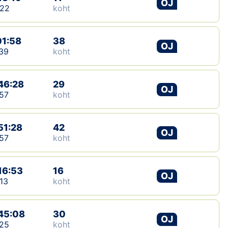
OJ
:22
koht
01:58
38
OJ
39
koht
46:28
29
OJ
57
koht
51:28
42
OJ
57
koht
16:53
16
OJ
13
koht
45:08
30
OJ
25
koht