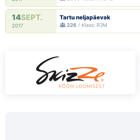
14
SEPT.
Tartu neljapäevak
226
/ Klass: R3M
2017