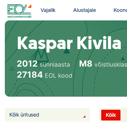
Liigu
sisu
Vajalik
Alustajale
Koond
juurde
Estonian Orienteering Federation
Kaspar Kivila
2012
M8
sünniaasta
võistluskla
27184
EOL kood
Kõik üritused
Kõik