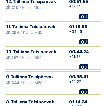
12. Tallinna Teisipäevak
00:51:55
+18:14
210
/ Klass: M60
Klubid
OJ
Suletud maastikud
11. Tallinna Teisipäevak
01:19:58
Püsirajad
+34:46
264
/ Klass: M60
OJ
Ajalugu
10. Tallinna Teisipäevak
00:44:24
Koolitused
+11:43
197
/ Klass: M60
OJ
OTSI
9. Tallinna Teisipäevak
00:55:41
+19:27
344
/ Klass: M60
OJ
8. Tallinna Teisipäevak
01:14:24