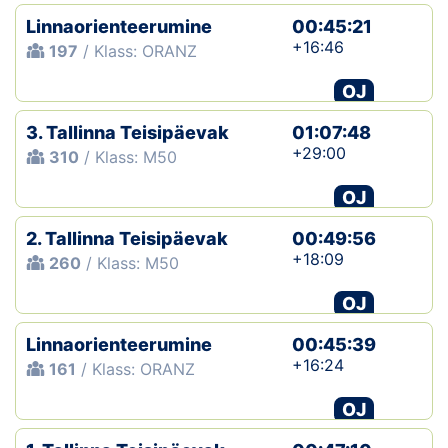
Linnaorienteerumine
00:45:21
+16:46
197
/ Klass: ORANZ
OJ
3. Tallinna Teisipäevak
01:07:48
+29:00
310
/ Klass: M50
OJ
2. Tallinna Teisipäevak
00:49:56
+18:09
260
/ Klass: M50
OJ
Linnaorienteerumine
00:45:39
+16:24
161
/ Klass: ORANZ
OJ