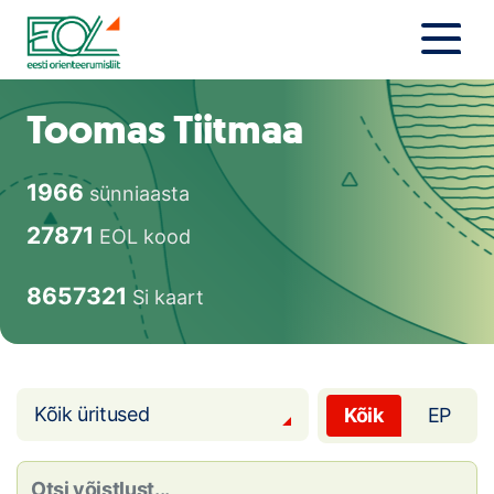
Liigu
sisu
juurde
Estonian Orienteering Federation
Uudised
Toomas Tiitmaa
Alustajale
1966
sünniaasta
Orienteerujale
27871
EOL kood
Eesti Orienteerumine 100!
8657321
Si kaart
Toetamine
Telli litsents!
Kõik üritused
Kõik
EP
Noored