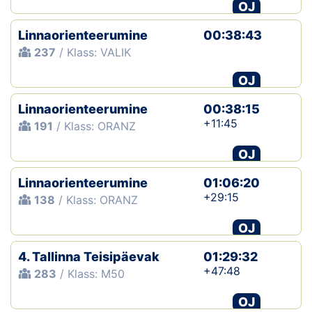
OJ
Linnaorienteerumine
00:38:43
237
/ Klass: VALIK
OJ
Linnaorienteerumine
00:38:15
+11:45
191
/ Klass: ORANZ
OJ
Linnaorienteerumine
01:06:20
+29:15
138
/ Klass: ORANZ
OJ
4. Tallinna Teisipäevak
01:29:32
+47:48
283
/ Klass: M50
OJ