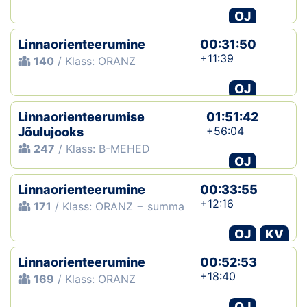
OJ
Linnaorienteerumine
00:31:50
+11:39
140
/ Klass: ORANZ
OJ
Linnaorienteerumise
01:51:42
+56:04
Jõulujooks
247
/ Klass: B-MEHED
OJ
Linnaorienteerumine
00:33:55
+12:16
171
/ Klass: ORANZ − summa
OJ
KV
Linnaorienteerumine
00:52:53
+18:40
169
/ Klass: ORANZ
OJ