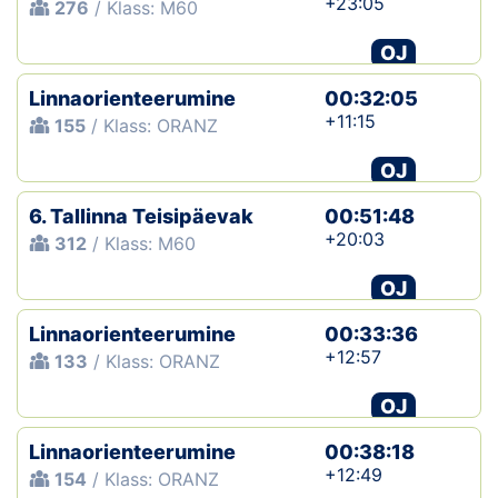
+23:05
276
/ Klass: M60
OJ
Linnaorienteerumine
00:32:05
+11:15
155
/ Klass: ORANZ
OJ
6. Tallinna Teisipäevak
00:51:48
+20:03
312
/ Klass: M60
OJ
Linnaorienteerumine
00:33:36
+12:57
133
/ Klass: ORANZ
OJ
Linnaorienteerumine
00:38:18
+12:49
154
/ Klass: ORANZ