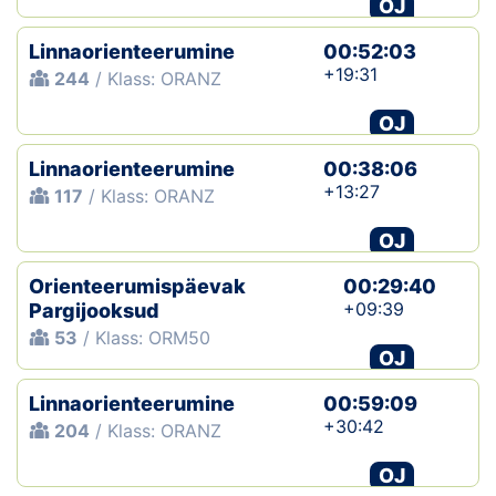
OJ
Linnaorienteerumine
00:52:03
+19:31
244
/ Klass: ORANZ
OJ
Linnaorienteerumine
00:38:06
+13:27
117
/ Klass: ORANZ
OJ
Orienteerumispäevak
00:29:40
+09:39
Pargijooksud
53
/ Klass: ORM50
OJ
Linnaorienteerumine
00:59:09
+30:42
204
/ Klass: ORANZ
OJ