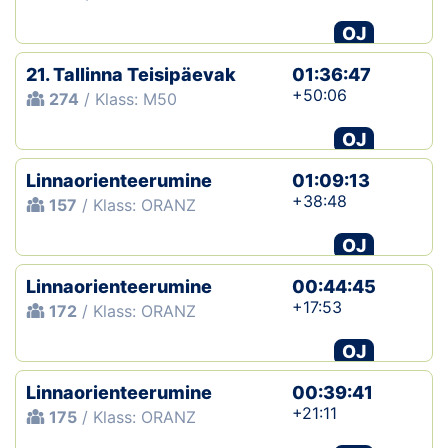
OJ
21. Tallinna Teisipäevak
01:36:47
+50:06
274
/ Klass: M50
OJ
Linnaorienteerumine
01:09:13
+38:48
157
/ Klass: ORANZ
OJ
Linnaorienteerumine
00:44:45
+17:53
172
/ Klass: ORANZ
OJ
Linnaorienteerumine
00:39:41
+21:11
175
/ Klass: ORANZ