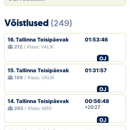
Loha
Kontakt
Võistlused
(249)
EOL
16. Tallinna Teisipäevak
01:53:46
Galerii
212
/ Klass: VALIK
Kaardid
OJ
15. Tallinna Teisipäevak
01:31:57
Kalender
198
/ Klass: VALIK
Koondised
OJ
Tule klubisse!
14. Tallinna Teisipäevak
00:56:48
+20:27
285
/ Klass: M60
Tulemused
OJ
Dokumendid