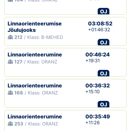
OJ
Linnaorienteerumise
03:08:52
+01:46:32
Jõulujooks
212
/ Klass: B-MEHED
OJ
Linnaorienteerumine
00:46:24
+19:31
127
/ Klass: ORANZ
OJ
Linnaorienteerumine
00:36:32
+15:10
168
/ Klass: ORANZ
OJ
Linnaorienteerumine
00:35:49
+11:26
253
/ Klass: ORANZ