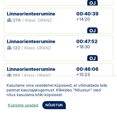
OJ
Linnaorienteerumine
00:40:39
+14:20
276
/ Klass: ORANZ
OJ
Linnaorienteerumine
00:47:52
+18:30
122
/ Klass: ORANZ
OJ
Linnaorienteerumine
00:46:06
+15:23
152
/ Klass: ORANZ
Kasutame oma veebilehel küpsiseid, et võimaldada teile
OJ
parimat kasutajakogemust. Klikkides "Nõustun" oled
nõus kasutama kõiki küpsiseid.
Linnaorienteerumine
00:35:00
+09:43
287
/ Klass: ORANZ
Küpsiste seaded
NÕUSTUN
OJ