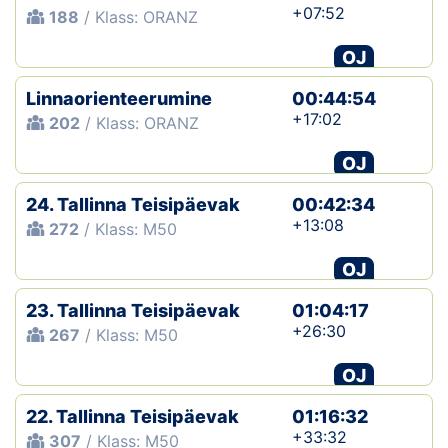
+07:52
188
/ Klass: ORANZ
OJ
Linnaorienteerumine
00:44:54
+17:02
202
/ Klass: ORANZ
OJ
24. Tallinna Teisipäevak
00:42:34
+13:08
272
/ Klass: M50
OJ
23. Tallinna Teisipäevak
01:04:17
+26:30
267
/ Klass: M50
OJ
22. Tallinna Teisipäevak
01:16:32
+33:32
307
/ Klass: M50