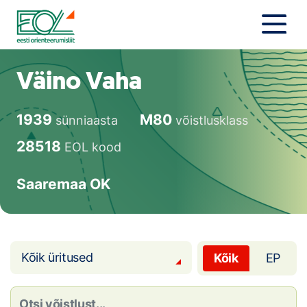
Liigu
sisu
juurde
Estonian Orienteering Federation
Uudised
Väino Vaha
Alustajale
1939
M80
sünniaasta
võistlusklass
Orienteerujale
28518
EOL kood
Eesti Orienteerumine 100!
Saaremaa OK
Toetamine
Telli litsents!
Kõik üritused
Kõik
EP
Noored