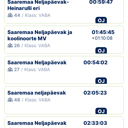
Saaremaa Neljapäevak-
00:59:47
Heinarulli eri
Klubid
44
/ Klass: VABA
OJ
Suletud maastikud
Saaremaa Neljapäevak ja
01:45:45
Püsirajad
+01:10:08
koolinoorte MV
26
/ Klass: VABA
OJ
Ajalugu
Saaremaa Neljapäevak
00:54:02
Koolitused
27
/ Klass: VABA
OJ
OTSI
Saaremaa neljapäevak
02:05:23
48
/ Klass: VABA
OJ
Saaremaa Neljapäevak
02:33:03