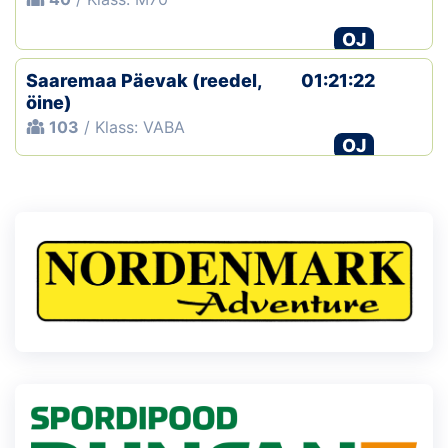
OJ
Saaremaa Päevak (reedel,
01:21:22
öine)
103
/ Klass: VABA
OJ