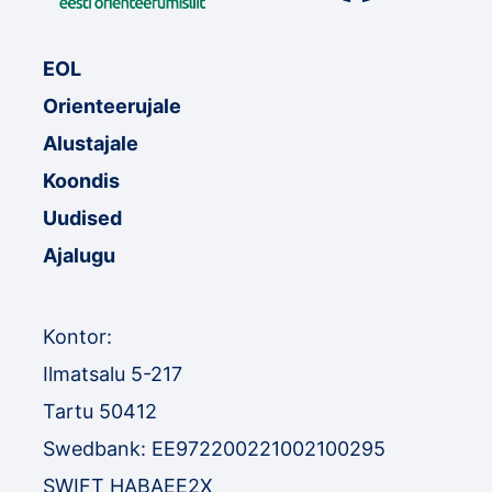
EOL
Orienteerujale
Alustajale
Koondis
Uudised
Ajalugu
Kontor:
Ilmatsalu 5-217
Tartu 50412
Swedbank: EE972200221002100295
SWIFT HABAEE2X