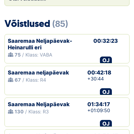
Loha
Kontakt
Võistlused
(85)
EOL
Saaremaa Neljapäevak-
00:32:23
Galerii
Heinarulli eri
75
/ Klass: VABA
Kaardid
OJ
Saaremaa neljapäevak
00:42:18
Kalender
+30:44
67
/ Klass: R4
Koondised
OJ
Tule klubisse!
Saaremaa Neljapäevak
01:34:17
+01:09:50
130
/ Klass: R3
Tulemused
OJ
Dokumendid