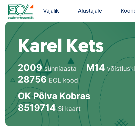
Liigu
sisu
Vajalik
Alustajale
Koond
juurde
Estonian Orienteering Federation
Karel Kets
2009
M14
sünniaasta
võistlusk
28756
EOL kood
OK Põlva Kobras
8519714
Si kaart