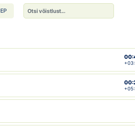
EP
00:
+03:
00:
+05