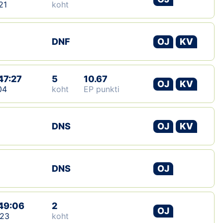
21
koht
DNF
OJ
KV
47:27
5
10.67
OJ
KV
04
koht
EP punkti
DNS
OJ
KV
DNS
OJ
49:06
2
OJ
:23
koht