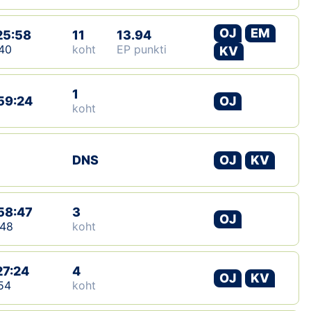
OJ
EM
25:58
11
13.94
40
koht
EP punkti
KV
1
59:24
OJ
koht
DNS
OJ
KV
58:47
3
OJ
:48
koht
27:24
4
OJ
KV
54
koht