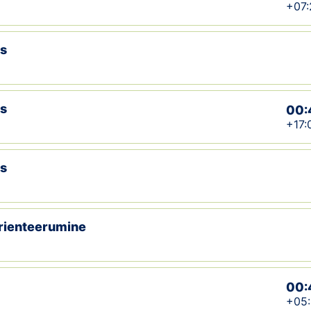
+07:
es
es
00:
+17:
es
orienteerumine
00:
+05