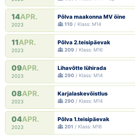
14
APR.
Põlva maakonna MV öine
110
/ Klass: M14
2023
11
APR.
Põlva 2.teisipäevak
209
/ Klass: M16
2023
09
APR.
Lihavõtte lühirada
290
/ Klass: M14
2023
08
APR.
Karjalaskevõistlus
290
/ Klass: M14
2023
04
APR.
Põlva 1.teisipäevak
201
/ Klass: M16
2023