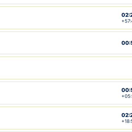
02:
+57:
00:
00:
+05
02:
+18: