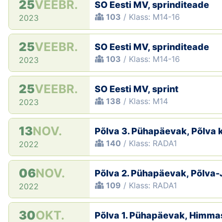
25
VEEBR.
SO Eesti MV, sprinditeade
103
/ Klass: M14-16
2023
25
VEEBR.
SO Eesti MV, sprinditeade
103
/ Klass: M14-16
2023
25
VEEBR.
SO Eesti MV, sprint
138
/ Klass: M14
2023
13
NOV.
Põlva 3. Pühapäevak, Põlva 
140
/ Klass: RADA1
2022
06
NOV.
Põlva 2. Pühapäevak, Põlva
109
/ Klass: RADA1
2022
30
OKT.
Põlva 1. Pühapäevak, Himma