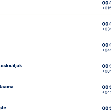
00:
+01:
00:
+03
00:
+04:
keskväljak
00:
+08
-Jaama
00:
+04
ste
00: