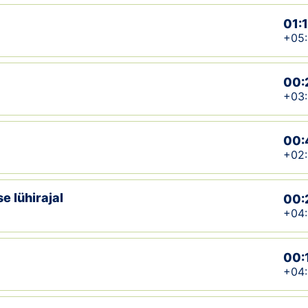
01:
+05
00:
+03
00:
+02:
e lühirajal
00:
+04:
00:
+04