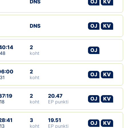
DNS
OJ
KV
Klubid
Suletud maastikud
DNS
OJ
KV
Püsirajad
40:14
2
OJ
Ajalugu
:48
koht
Koolitused
06:00
2
OJ
KV
31
koht
OTSI
37:19
2
20.47
OJ
KV
18
koht
EP punkti
28:41
3
19.51
OJ
KV
13
koht
EP punkti