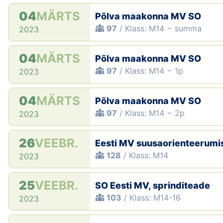
04
MÄRTS
Põlva maakonna MV SO
97
/ Klass: M14 − summa
2023
04
MÄRTS
Põlva maakonna MV SO
97
/ Klass: M14 − 1p
2023
04
MÄRTS
Põlva maakonna MV SO
97
/ Klass: M14 − 2p
2023
26
VEEBR.
Eesti MV suusaorienteerumis
128
/ Klass: M14
2023
25
VEEBR.
SO Eesti MV, sprinditeade
103
/ Klass: M14-16
2023