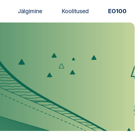
Jälgimine
Koolitused
EO100
Uudised
Alustajale
Orienteerujale
Eesti Orienteerumine 100!
Toetamine
Telli litsents!
Noored