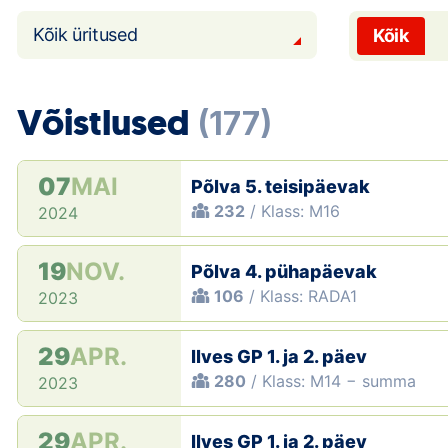
Kõik üritused
Kõik
Võistlused
(177)
07
MAI
Põlva 5. teisipäevak
232
/ Klass: M16
2024
19
NOV.
Põlva 4. pühapäevak
106
/ Klass: RADA1
2023
29
APR.
Ilves GP 1. ja 2. päev
280
/ Klass: M14 − summa
2023
29
APR.
Ilves GP 1. ja 2. päev