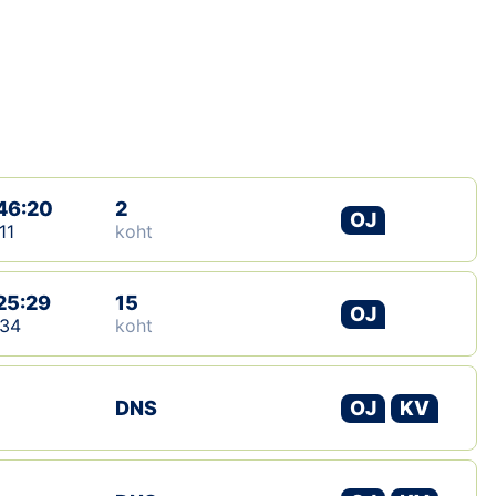
Loha
Kontakt
EOL
Galerii
46:20
2
Kaardid
OJ
11
koht
Kalender
25:29
15
OJ
Koondised
:34
koht
Tule klubisse!
DNS
OJ
KV
Tulemused
Dokumendid