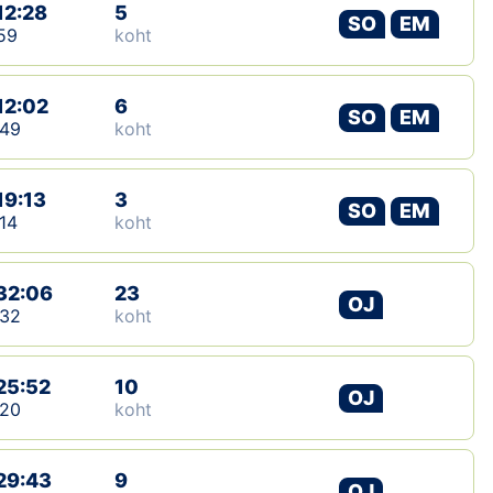
12:28
5
SO
EM
59
koht
12:02
6
SO
EM
:49
koht
19:13
3
SO
EM
14
koht
32:06
23
OJ
:32
koht
25:52
10
OJ
:20
koht
29:43
9
OJ