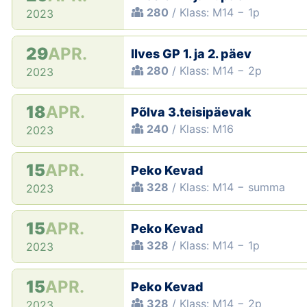
280
/ Klass: M14 − 1p
2023
29
APR.
Ilves GP 1. ja 2. päev
280
/ Klass: M14 − 2p
2023
18
APR.
Põlva 3.teisipäevak
240
/ Klass: M16
2023
15
APR.
Peko Kevad
328
/ Klass: M14 − summa
2023
15
APR.
Peko Kevad
328
/ Klass: M14 − 1p
2023
15
APR.
Peko Kevad
328
/ Klass: M14 − 2p
2023