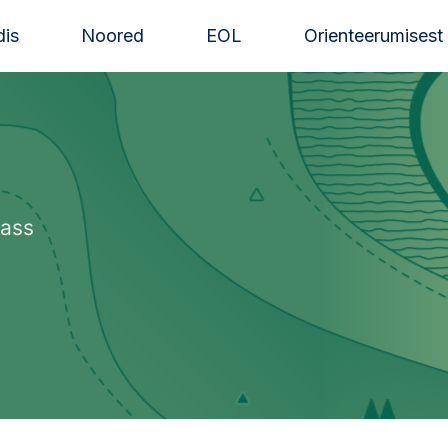
is
Noored
EOL
Orienteerumisest
lass