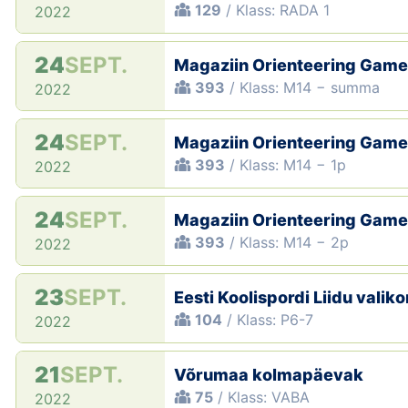
129
/ Klass: RADA 1
2022
24
SEPT.
Magaziin Orienteering Gam
393
/ Klass: M14 − summa
2022
24
SEPT.
Magaziin Orienteering Gam
393
/ Klass: M14 − 1p
2022
24
SEPT.
Magaziin Orienteering Gam
393
/ Klass: M14 − 2p
2022
23
SEPT.
Eesti Koolispordi Liidu valik
104
/ Klass: P6-7
2022
21
SEPT.
Võrumaa kolmapäevak
75
/ Klass: VABA
2022