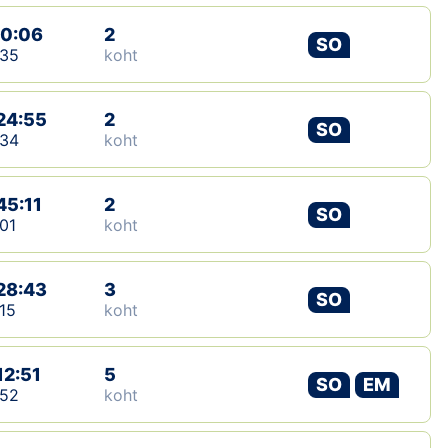
10:06
2
SO
:35
koht
24:55
2
SO
:34
koht
45:11
2
SO
01
koht
28:43
3
SO
15
koht
12:51
5
SO
EM
:52
koht