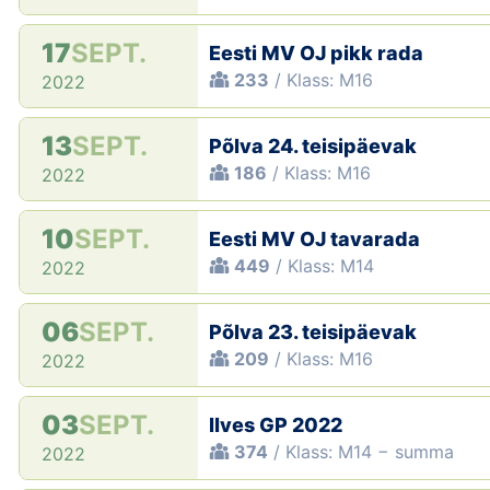
17
SEPT.
Eesti MV OJ pikk rada
233
/ Klass: M16
2022
13
SEPT.
Põlva 24. teisipäevak
186
/ Klass: M16
2022
10
SEPT.
Eesti MV OJ tavarada
449
/ Klass: M14
2022
06
SEPT.
Põlva 23. teisipäevak
209
/ Klass: M16
2022
03
SEPT.
Ilves GP 2022
374
/ Klass: M14 − summa
2022