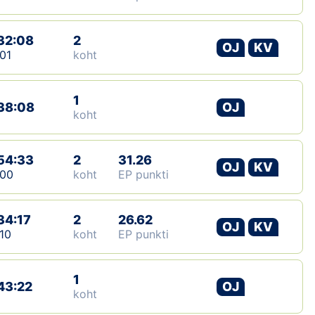
32:08
2
OJ
KV
01
koht
1
38:08
OJ
koht
54:33
2
31.26
OJ
KV
:00
koht
EP punkti
34:17
2
26.62
OJ
KV
10
koht
EP punkti
1
43:22
OJ
koht