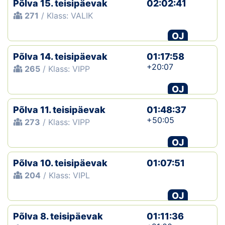
Põlva 15. teisipäevak
02:02:41
271
/ Klass: VALIK
Klubid
OJ
Suletud maastikud
Põlva 14. teisipäevak
01:17:58
Püsirajad
+20:07
265
/ Klass: VIPP
OJ
Ajalugu
Põlva 11. teisipäevak
01:48:37
Koolitused
+50:05
273
/ Klass: VIPP
OJ
OTSI
Põlva 10. teisipäevak
01:07:51
204
/ Klass: VIPL
OJ
Põlva 8. teisipäevak
01:11:36