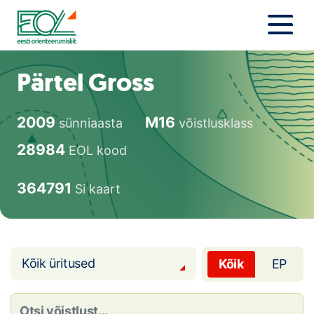
Liigu
sisu
juurde
Estonian Orienteering Federation
Uudised
Pärtel Gross
Alustajale
2009
M16
sünniaasta
võistlusklass
Orienteerujale
28984
EOL kood
Eesti Orienteerumine 100!
364791
Si kaart
Toetamine
Telli litsents!
Kõik üritused
Kõik
EP
Noored