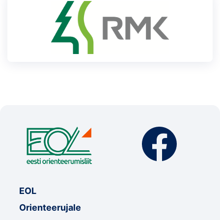
EOL
Orienteerujale