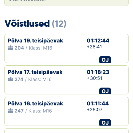
Loha
Kontakt
Võistlused
(12)
EOL
Põlva 19. teisipäevak
01:12:44
Galerii
+28:41
204
/ Klass: M16
Kaardid
OJ
Põlva 17. teisipäevak
01:18:23
Kalender
+30:51
274
/ Klass: M16
Koondised
OJ
Tule klubisse!
Põlva 16. teisipäevak
01:11:44
+26:07
247
/ Klass: M16
Tulemused
OJ
Dokumendid