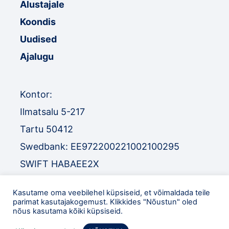
Alustajale
Koondis
Uudised
Ajalugu
Kontor:
Ilmatsalu 5-217
Tartu 50412
Swedbank: EE972200221002100295
SWIFT HABAEE2X
SEB: EE671010220034030010
Kasutame oma veebilehel küpsiseid, et võimaldada teile
SWIFT EEUHEE2X
parimat kasutajakogemust. Klikkides "Nõustun" oled
nõus kasutama kõiki küpsiseid.
TEL
:
+372 52 32 977