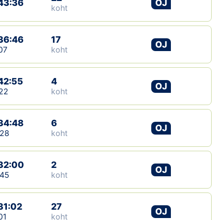
43:36
OJ
koht
36:46
17
OJ
07
koht
42:55
4
OJ
22
koht
34:48
6
OJ
:28
koht
32:00
2
OJ
:45
koht
31:02
27
OJ
01
koht