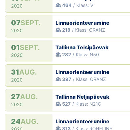
464
/ Klass: V
2020
07
SEPT.
Linnaorienteerumine
218
/ Klass: ORANZ
2020
01
SEPT.
Tallinna Teisipäevak
282
/ Klass: N50
2020
31
AUG.
Linnaorienteerumine
397
/ Klass: ORANZ
2020
27
AUG.
Tallinna Neljapäevak
527
/ Klass: N21C
2020
24
AUG.
Linnaorienteerumine
313
/ Klass: ROHELINE
2020