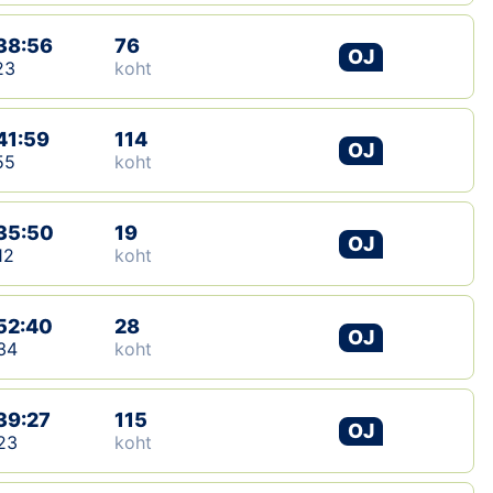
38:56
76
OJ
23
koht
41:59
114
OJ
55
koht
35:50
19
OJ
12
koht
52:40
28
OJ
34
koht
39:27
115
OJ
23
koht