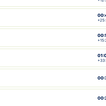
+12:
00:
+25:
00:
+15:
01:
+33:
00:
00: