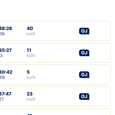
Loha
Kontakt
EOL
48:28
40
OJ
06
koht
Galerii
35:27
Kaardid
11
OJ
13
koht
Kalender
30:42
5
OJ
Koondised
:58
koht
Tule klubisse!
37:47
23
OJ
27
koht
Tulemused
Dokumendid