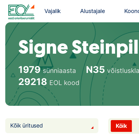
Liigu
sisu
Vajalik
Alustajale
Koond
juurde
Estonian Orienteering Federation
Signe Steinpi
1979
N35
sünniaasta
võistluskl
29218
EOL kood
Kõik üritused
Kõik