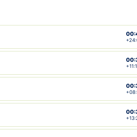
00:
+24:
00:
+11:
00:
+08
00:
+13: