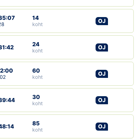
35:07
14
OJ
28
koht
24
31:42
OJ
koht
12:00
60
OJ
:02
koht
30
39:44
OJ
koht
85
48:14
OJ
koht