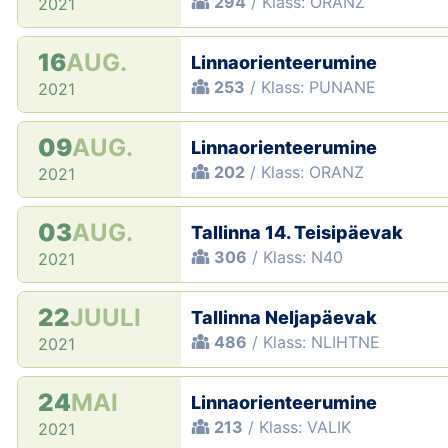
294
/ Klass: ORANZ
2021
16
AUG.
Linnaorienteerumine
253
/ Klass: PUNANE
2021
09
AUG.
Linnaorienteerumine
202
/ Klass: ORANZ
2021
03
AUG.
Tallinna 14. Teisipäevak
306
/ Klass: N40
2021
22
JUULI
Tallinna Neljapäevak
486
/ Klass: NLIHTNE
2021
24
MAI
Linnaorienteerumine
213
/ Klass: VALIK
2021