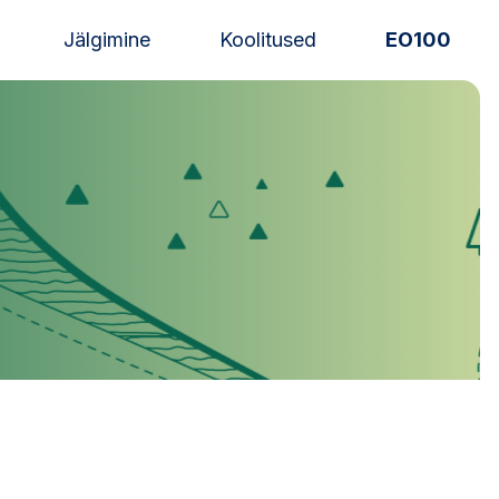
Jälgimine
Koolitused
EO100
Uudised
Alustajale
Orienteerujale
Eesti Orienteerumine 100!
Toetamine
Telli litsents!
Noored