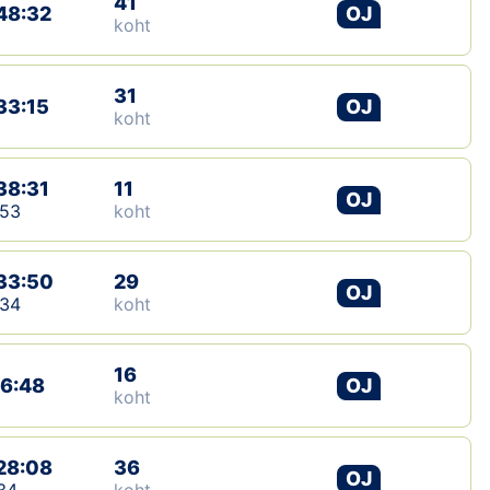
41
48:32
OJ
koht
Klubid
Suletud maastikud
31
33:15
OJ
koht
Püsirajad
38:31
11
Ajalugu
OJ
:53
koht
Koolitused
33:50
29
OJ
:34
koht
OTSI
16
16:48
OJ
koht
28:08
36
OJ