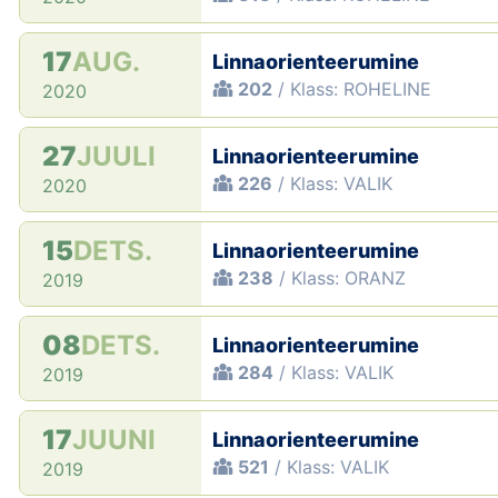
17
AUG.
Linnaorienteerumine
202
/ Klass: ROHELINE
2020
27
JUULI
Linnaorienteerumine
226
/ Klass: VALIK
2020
15
DETS.
Linnaorienteerumine
238
/ Klass: ORANZ
2019
08
DETS.
Linnaorienteerumine
284
/ Klass: VALIK
2019
17
JUUNI
Linnaorienteerumine
521
/ Klass: VALIK
2019