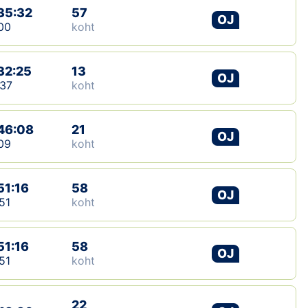
35:32
57
OJ
00
koht
32:25
13
OJ
37
koht
46:08
21
OJ
09
koht
51:16
58
OJ
51
koht
51:16
58
OJ
51
koht
22