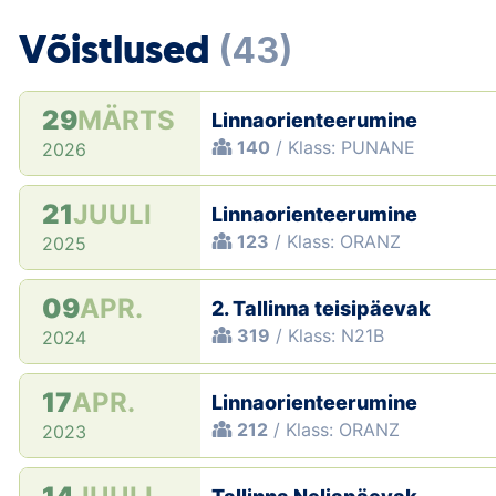
Võistlused
(43)
29
MÄRTS
Linnaorienteerumine
140
/ Klass: PUNANE
2026
21
JUULI
Linnaorienteerumine
123
/ Klass: ORANZ
2025
09
APR.
2. Tallinna teisipäevak
319
/ Klass: N21B
2024
17
APR.
Linnaorienteerumine
212
/ Klass: ORANZ
2023