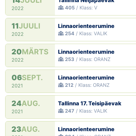
14
JUULI
Tallinna Neljapäevak
405
/ Klass: V
2022
11
JUULI
Linnaorienteerumine
254
/ Klass: VALIK
2022
20
MÄRTS
Linnaorienteerumine
253
/ Klass: ORANZ
2022
06
SEPT.
Linnaorienteerumine
212
/ Klass: ORANZ
2021
24
AUG.
Tallinna 17. Teisipäevak
247
/ Klass: VALIK
2021
23
AUG.
Linnaorienteerumine