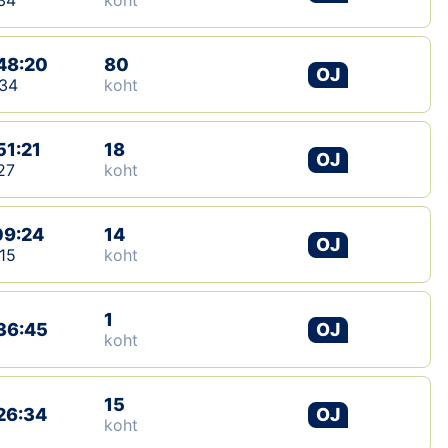
34
koht
48:20
80
OJ
34
koht
51:21
18
OJ
27
koht
09:24
14
OJ
15
koht
1
36:45
OJ
koht
15
26:34
OJ
koht