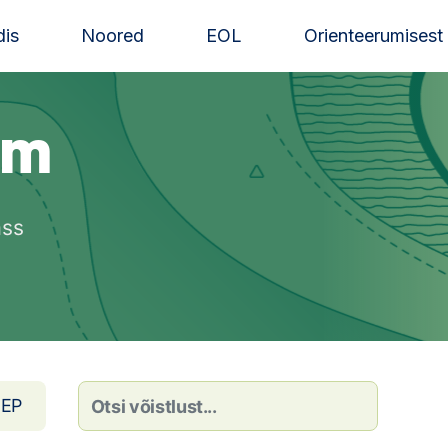
is
Noored
EOL
Orienteerumisest
lm
ass
EP