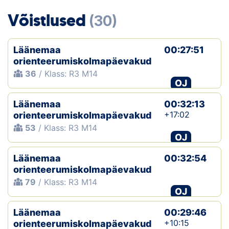
Loha
Võistlused
(30)
Kontakt
Läänemaa
00:27:51
EOL
orienteerumiskolmapäevakud
36
/ Klass: R3 M14
Galerii
OJ
Kaardid
Läänemaa
00:32:13
+17:02
orienteerumiskolmapäevakud
Kalender
53
/ Klass: R3 M14
OJ
Koondised
Läänemaa
00:32:54
orienteerumiskolmapäevakud
Tule klubisse!
79
/ Klass: R3 M14
OJ
Tulemused
Läänemaa
00:29:46
Dokumendid
+10:15
orienteerumiskolmapäevakud