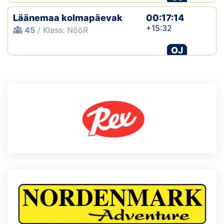
Läänemaa kolmapäevak
00:17:14
+15:32
45
/ Klass: NööR
OJ