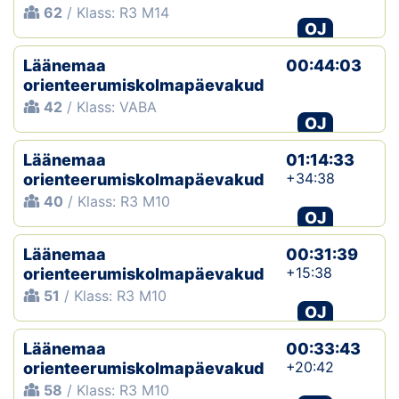
62
/ Klass: R3 M14
OJ
Klubid
Läänemaa
00:44:03
Suletud maastikud
orienteerumiskolmapäevakud
42
/ Klass: VABA
Püsirajad
OJ
Läänemaa
Ajalugu
01:14:33
+34:38
orienteerumiskolmapäevakud
40
/ Klass: R3 M10
Koolitused
OJ
Läänemaa
00:31:39
OTSI
+15:38
orienteerumiskolmapäevakud
51
/ Klass: R3 M10
OJ
Läänemaa
00:33:43
+20:42
orienteerumiskolmapäevakud
58
/ Klass: R3 M10