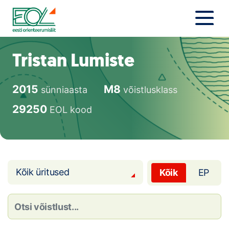
Liigu
sisu
juurde
Estonian Orienteering Federation
Uudised
Tristan Lumiste
Alustajale
2015
M8
sünniaasta
võistlusklass
Orienteerujale
29250
EOL kood
Eesti Orienteerumine 100!
Toetamine
Kõik üritused
Kõik
EP
Telli litsents!
Noored