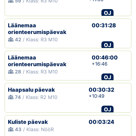
59
/ Klass: R3 M10
OJ
Läänemaa
00:31:28
orienteerumispäevak
42
/ Klass: R3 M10
OJ
Läänemaa
00:46:00
+16:46
orienteerumispäevak
28
/ Klass: R3 M10
OJ
Haapsalu päevak
00:30:32
+10:49
74
/ Klass: R2 M10
OJ
Kuliste päevak
00:03:24
43
/ Klass: NööR