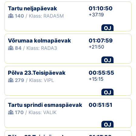
Tartu neljapäevak
01:10:50
+37:19
140
/ Klass: RADA5M
OJ
Võrumaa kolmapäevak
01:07:59
+21:50
84
/ Klass: RADA3
OJ
Põlva 23.Teisipäevak
00:55:55
+15:15
279
/ Klass: VIPL
OJ
Tartu sprindi esmaspäevak
00:51:51
170
/ Klass: VALIK
OJ