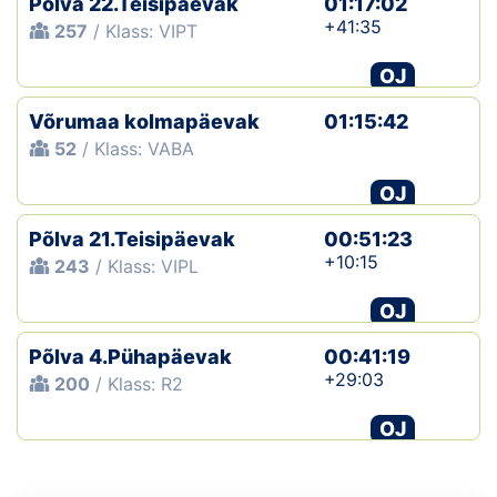
Põlva 22.Teisipäevak
01:17:02
+41:35
257
/ Klass: VIPT
OJ
Võrumaa kolmapäevak
01:15:42
52
/ Klass: VABA
OJ
Põlva 21.Teisipäevak
00:51:23
+10:15
243
/ Klass: VIPL
OJ
Põlva 4.Pühapäevak
00:41:19
+29:03
200
/ Klass: R2
OJ