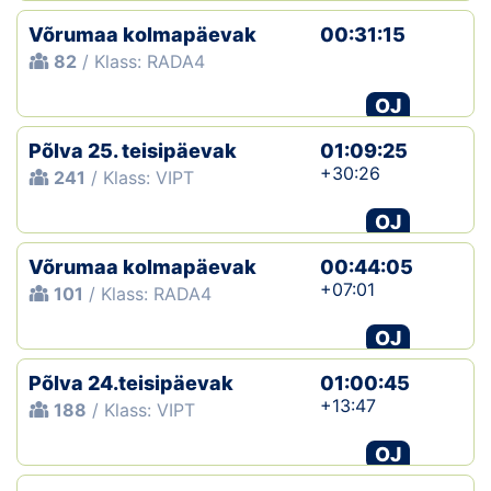
Võrumaa kolmapäevak
00:31:15
82
/ Klass: RADA4
OJ
Põlva 25. teisipäevak
01:09:25
+30:26
241
/ Klass: VIPT
OJ
Võrumaa kolmapäevak
00:44:05
+07:01
101
/ Klass: RADA4
OJ
Põlva 24.teisipäevak
01:00:45
+13:47
188
/ Klass: VIPT
OJ