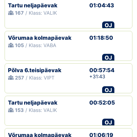
Tartu neljapäevak
01:04:43
167
/ Klass: VALIK
OJ
Võrumaa kolmapäevak
01:18:50
105
/ Klass: VABA
OJ
Põlva 6.teisipäevak
00:57:54
+31:43
257
/ Klass: VIPT
OJ
Tartu neljapäevak
00:52:05
153
/ Klass: VALIK
OJ
Võrumaa kolmapäevak
01:06:19