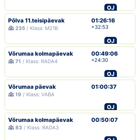
OJ
Põlva 11.teisipäevak
01:26:16
+32:53
235
/ Klass: M21B
OJ
Võrumaa kolmapäevak
00:49:06
+24:30
71
/ Klass: RADA4
OJ
Võrumaa päevak
01:00:37
19
/ Klass: VABA
OJ
Võrumaa kolmapäevak
00:50:07
83
/ Klass: RADA3