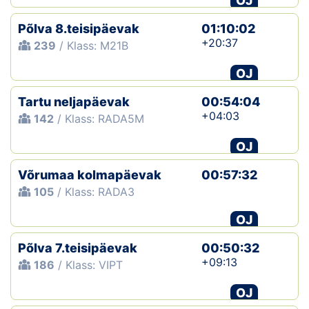
OJ
Põlva 8.teisipäevak
01:10:02
+20:37
239
/ Klass: M21B
OJ
Tartu neljapäevak
00:54:04
+04:03
142
/ Klass: RADA5M
OJ
Võrumaa kolmapäevak
00:57:32
105
/ Klass: RADA3
OJ
Põlva 7.teisipäevak
00:50:32
+09:13
186
/ Klass: VIPT
OJ