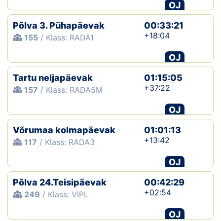
OJ
Põlva 3. Pühapäevak
00:33:21
+18:04
155
/ Klass: RADA1
OJ
Tartu neljapäevak
01:15:05
+37:22
157
/ Klass: RADA5M
OJ
Võrumaa kolmapäevak
01:01:13
+13:42
117
/ Klass: RADA3
OJ
Põlva 24.Teisipäevak
00:42:29
+02:54
249
/ Klass: VIPL
OJ