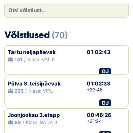
Loha
Kontakt
EOL
Võistlused
(70)
Galerii
Tartu neljapäevak
01:02:43
Kaardid
141
/ Klass: VALIK
OJ
Kalender
Põlva 8. teisipäevak
01:02:33
Koondised
+23:46
226
/ Klass: VIPL
Tule klubisse!
OJ
Joonjooksu 3.etapp
Tulemused
00:46:26
+21:24
88
/ Klass: RADA 3
Dokumendid