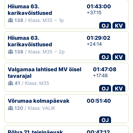
Hiiumaa 63.
01:43:00
+37:15
karikavõistlused
138
/ Klass: M35 − 1p
OJ
KV
Hiiumaa 63.
01:29:02
+24:14
karikavõistlused
138
/ Klass: M35 − 2p
OJ
KV
Valgamaa lahtised MV öisel
01:47:08
+17:48
tavarajal
41
/ Klass: M35
OJ
KV
Võrumaa kolmapäevak
00:51:40
120
/ Klass: VALIK
OJ
Põlva 21. teisipäevak
00:47:12