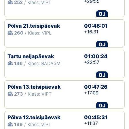
+29:55
252
/ Klass: VIPT
OJ
Põlva 21.teisipäevak
00:48:01
+16:31
260
/ Klass: VIPL
OJ
Tartu neljapäevak
01:00:24
+22:57
146
/ Klass: RADA5M
OJ
Põlva 13.teisipäevak
00:47:26
+17:09
273
/ Klass: VIPT
OJ
Põlva 12.teisipäevak
00:45:31
+11:37
199
/ Klass: VIPT