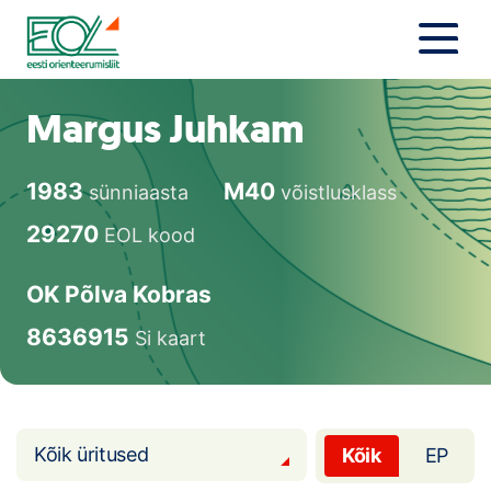
Liigu
sisu
juurde
Estonian Orienteering Federation
Uudised
Margus Juhkam
Alustajale
1983
M40
sünniaasta
võistlusklass
Orienteerujale
29270
EOL kood
Eesti Orienteerumine 100!
OK Põlva Kobras
Toetamine
8636915
Si kaart
Telli litsents!
Noored
Kõik üritused
Kõik
EP