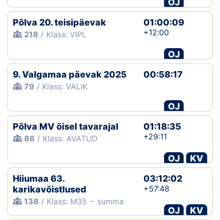
OJ
Klubid
Põlva 20. teisipäevak
01:00:09
+12:00
218
/ Klass: VIPL
Suletud maastikud
OJ
Püsirajad
9. Valgamaa päevak 2025
00:58:17
79
/ Klass: VALIK
Ajalugu
OJ
Koolitused
Põlva MV öisel tavarajal
01:18:35
+29:11
86
/ Klass: AVATUD
OTSI
OJ
KV
Hiiumaa 63.
03:12:02
+57:48
karikavõistlused
138
/ Klass: M35 − summa
OJ
KV