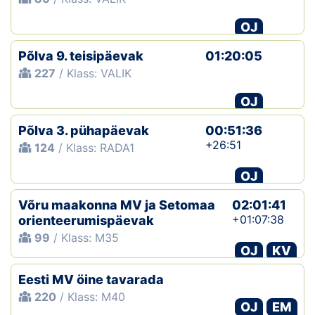
OJ
Põlva 9. teisipäevak
01:20:05
227
/ Klass: VALIK
OJ
Põlva 3. pühapäevak
00:51:36
+26:51
124
/ Klass: RADA1
OJ
Võru maakonna MV ja Setomaa
02:01:41
+01:07:38
orienteerumispäevak
99
/ Klass: M35
OJ
KV
Eesti MV öine tavarada
220
/ Klass: M40
OJ
EM