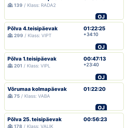
139
/ Klass: RADA2
OJ
Põlva 4.teisipäevak
01:22:25
+34:10
299
/ Klass: VIPT
OJ
Põlva 1.teisipäevak
00:47:13
+23:40
201
/ Klass: VIPL
OJ
Võrumaa kolmapäevak
01:22:20
75
/ Klass: VABA
OJ
Põlva 25. teisipäevak
00:56:23
178
/ Klass: VALIK