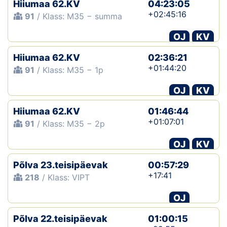
Hiiumaa 62.KV
04:23:05
+02:45:16
91
/ Klass: M35 − summa
OJ
KV
Hiiumaa 62.KV
02:36:21
+01:44:20
91
/ Klass: M35 − 1p
OJ
KV
Hiiumaa 62.KV
01:46:44
+01:07:01
91
/ Klass: M35 − 2p
OJ
KV
Põlva 23.teisipäevak
00:57:29
+17:41
218
/ Klass: VIPT
OJ
Põlva 22.teisipäevak
01:00:15