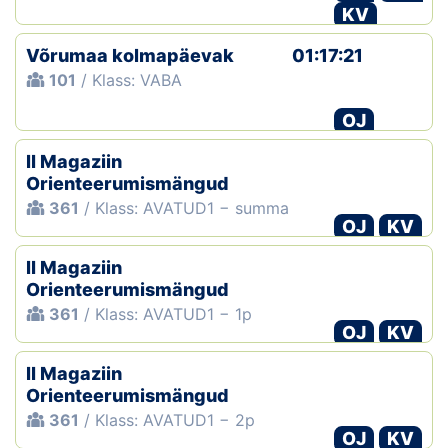
KV
Võrumaa kolmapäevak
01:17:21
101
/ Klass: VABA
OJ
II Magaziin
Orienteerumismängud
361
/ Klass: AVATUD1 − summa
OJ
KV
II Magaziin
Orienteerumismängud
361
/ Klass: AVATUD1 − 1p
OJ
KV
II Magaziin
Orienteerumismängud
361
/ Klass: AVATUD1 − 2p
OJ
KV