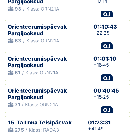
+17:14
Pargijooksud
93
/ Klass: ORN21A
OJ
Orienteerumispäevak
01:10:43
+22:25
Pargijooksud
63
/ Klass: ORN21A
OJ
Orienteerumispäevak
01:01:10
+18:45
Pargijooksud
61
/ Klass: ORN21A
OJ
Orienteerumispäevak
00:40:45
+15:25
Pargijooksud
71
/ Klass: ORN21A
OJ
15. Tallinna Teisipäevak
01:23:31
+41:49
275
/ Klass: RADA3