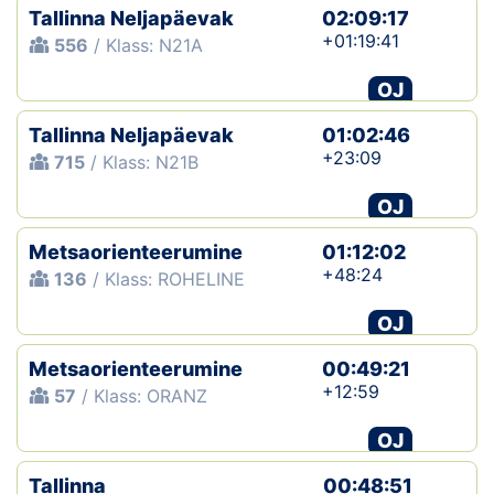
Tallinna Neljapäevak
02:09:17
+01:19:41
556
/ Klass: N21A
OJ
Tallinna Neljapäevak
01:02:46
+23:09
715
/ Klass: N21B
OJ
Metsaorienteerumine
01:12:02
+48:24
136
/ Klass: ROHELINE
OJ
Metsaorienteerumine
00:49:21
+12:59
57
/ Klass: ORANZ
OJ
Tallinna
00:48:51