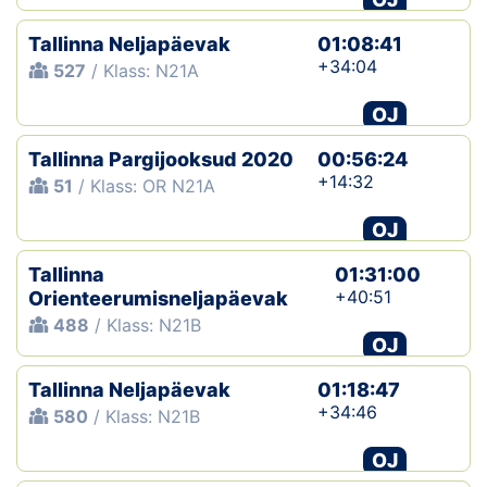
Tallinna Neljapäevak
01:08:41
+34:04
527
/ Klass: N21A
OJ
Tallinna Pargijooksud 2020
00:56:24
+14:32
51
/ Klass: OR N21A
OJ
Tallinna
01:31:00
+40:51
Orienteerumisneljapäevak
488
/ Klass: N21B
OJ
Tallinna Neljapäevak
01:18:47
+34:46
580
/ Klass: N21B
OJ