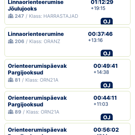
Linnaorienteerumise
01:12:29
+19:15
Jõulujooks
Klubid
247
/ Klass: HARRASTAJAD
OJ
Suletud maastikud
Linnaorienteerumine
00:37:46
Püsirajad
+13:16
206
/ Klass: ORANZ
OJ
Ajalugu
Orienteerumispäevak
00:49:41
Koolitused
+14:38
Pargijooksud
81
/ Klass: ORN21A
OJ
OTSI
Orienteerumispäevak
00:44:11
+11:03
Pargijooksud
89
/ Klass: ORN21A
OJ
Orienteerumispäevak
00:56:02