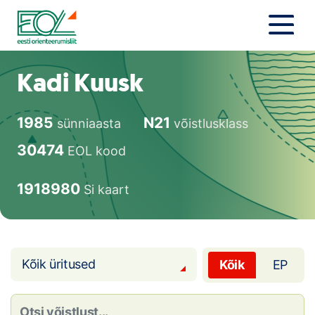
Liigu
sisu
juurde
Estonian Orienteering Federation
Uudised
Kadi Kuusk
Alustajale
1985
N21
sünniaasta
võistlusklass
Orienteerujale
30474
EOL kood
Eesti Orienteerumine 100!
1918980
Si kaart
Toetamine
Telli litsents!
Kõik üritused
Kõik
EP
Noored