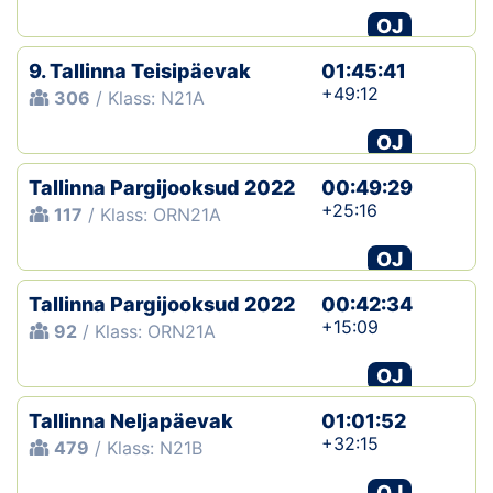
OJ
9. Tallinna Teisipäevak
01:45:41
+49:12
306
/ Klass: N21A
OJ
Tallinna Pargijooksud 2022
00:49:29
+25:16
117
/ Klass: ORN21A
OJ
Tallinna Pargijooksud 2022
00:42:34
+15:09
92
/ Klass: ORN21A
OJ
Tallinna Neljapäevak
01:01:52
+32:15
479
/ Klass: N21B
OJ