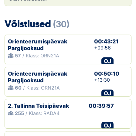
Loha
Kontakt
Võistlused
(30)
EOL
Orienteerumispäevak
00:43:21
Galerii
+09:56
Pargijooksud
57
/ Klass: ORN21A
Kaardid
OJ
Orienteerumispäevak
00:50:10
Kalender
+13:30
Pargijooksud
60
/ Klass: ORN21A
Koondised
OJ
Tule klubisse!
2. Tallinna Teisipäevak
00:39:57
255
/ Klass: RADA4
Tulemused
OJ
Dokumendid