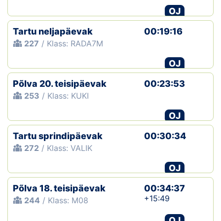
OJ
Tartu neljapäevak
00:19:16
227
/ Klass: RADA7M
OJ
Põlva 20. teisipäevak
00:23:53
253
/ Klass: KUKI
OJ
Tartu sprindipäevak
00:30:34
272
/ Klass: VALIK
OJ
Põlva 18. teisipäevak
00:34:37
+15:49
244
/ Klass: M08
OJ