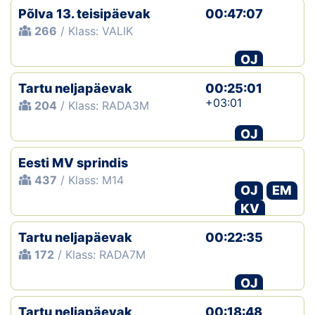
Põlva 13. teisipäevak
00:47:07
266
/ Klass: VALIK
OJ
Tartu neljapäevak
00:25:01
+03:01
204
/ Klass: RADA3M
OJ
Eesti MV sprindis
437
/ Klass: M14
OJ
EM
KV
Tartu neljapäevak
00:22:35
172
/ Klass: RADA7M
OJ
Tartu neljapäevak
00:18:48