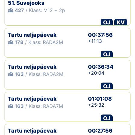
51. Suvejooks
427
/ Klass: M12 − 2p
Klubid
OJ
KV
Suletud maastikud
Tartu neljapäevak
00:37:56
Püsirajad
+11:13
178
/ Klass: RADA2M
Ajalugu
OJ
Tartu neljapäevak
00:36:34
Koolitused
+20:04
163
/ Klass: RADA2M
OJ
OTSI
Tartu neljapäevak
01:01:08
+25:32
163
/ Klass: RADA7M
OJ
Tartu neljapäevak
00:27:56