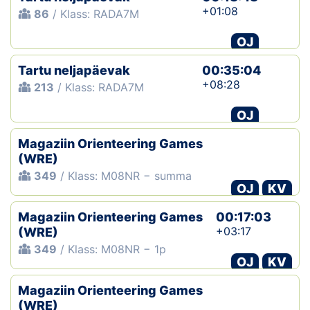
+01:08
86
/ Klass: RADA7M
OJ
Tartu neljapäevak
00:35:04
+08:28
213
/ Klass: RADA7M
OJ
Magaziin Orienteering Games
(WRE)
349
/ Klass: M08NR − summa
OJ
KV
Magaziin Orienteering Games
00:17:03
+03:17
(WRE)
349
/ Klass: M08NR − 1p
OJ
KV
Magaziin Orienteering Games
(WRE)