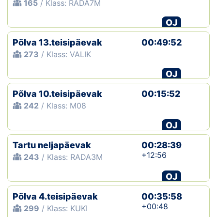
165
/ Klass: RADA7M
OJ
Põlva 13.teisipäevak
00:49:52
273
/ Klass: VALIK
OJ
Põlva 10.teisipäevak
00:15:52
242
/ Klass: M08
OJ
Tartu neljapäevak
00:28:39
+12:56
243
/ Klass: RADA3M
OJ
Põlva 4.teisipäevak
00:35:58
+00:48
299
/ Klass: KUKI