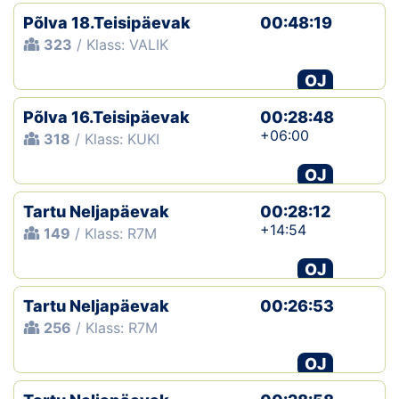
Põlva 18.Teisipäevak
00:48:19
323
/ Klass: VALIK
OJ
Põlva 16.Teisipäevak
00:28:48
+06:00
318
/ Klass: KUKI
OJ
Tartu Neljapäevak
00:28:12
+14:54
149
/ Klass: R7M
OJ
Tartu Neljapäevak
00:26:53
256
/ Klass: R7M
OJ