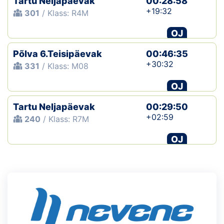
Tartu Neljapäevak
00:28:58
+19:32
301
/ Klass: R4M
OJ
Põlva 6.Teisipäevak
00:46:35
+30:32
331
/ Klass: M08
OJ
Tartu Neljapäevak
00:29:50
+02:59
240
/ Klass: R7M
OJ