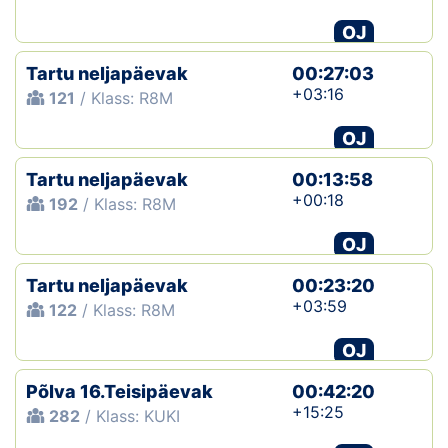
OJ
Tartu neljapäevak
00:27:03
+03:16
121
/ Klass: R8M
OJ
Tartu neljapäevak
00:13:58
+00:18
192
/ Klass: R8M
OJ
Tartu neljapäevak
00:23:20
+03:59
122
/ Klass: R8M
OJ
Põlva 16.Teisipäevak
00:42:20
+15:25
282
/ Klass: KUKI