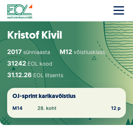
Liigu
sisu
juurde
Estonian Orienteering Federation
Uudised
Kristof Kivil
Alustajale
2017
M12
sünniaasta
võistlusklass
Orienteerujale
31242
EOL kood
Eesti Orienteerumine 100!
31.12.26
EOL litsents
Toetamine
OJ-sprint karikavõistlus
Telli litsents!
M14
28. koht
12 p
Noored