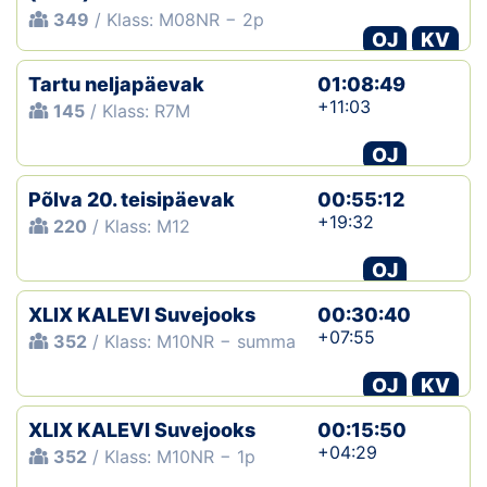
349
/ Klass: M08NR − 2p
OJ
KV
Tartu neljapäevak
01:08:49
+11:03
145
/ Klass: R7M
OJ
Põlva 20. teisipäevak
00:55:12
+19:32
220
/ Klass: M12
OJ
XLIX KALEVI Suvejooks
00:30:40
+07:55
352
/ Klass: M10NR − summa
OJ
KV
XLIX KALEVI Suvejooks
00:15:50
+04:29
352
/ Klass: M10NR − 1p