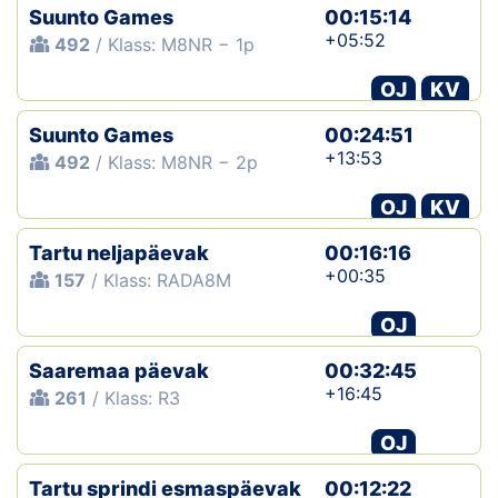
Suunto Games
00:15:14
+05:52
492
/ Klass: M8NR − 1p
OJ
KV
Suunto Games
00:24:51
+13:53
492
/ Klass: M8NR − 2p
OJ
KV
Tartu neljapäevak
00:16:16
+00:35
157
/ Klass: RADA8M
OJ
Saaremaa päevak
00:32:45
+16:45
261
/ Klass: R3
OJ
Tartu sprindi esmaspäevak
00:12:22