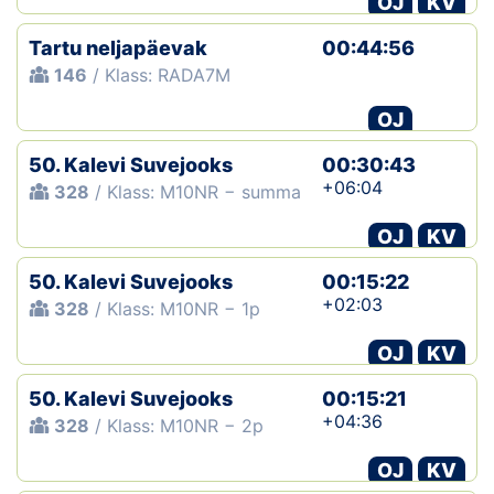
OJ
KV
Tartu neljapäevak
00:44:56
146
/ Klass: RADA7M
OJ
50. Kalevi Suvejooks
00:30:43
+06:04
328
/ Klass: M10NR − summa
OJ
KV
50. Kalevi Suvejooks
00:15:22
+02:03
328
/ Klass: M10NR − 1p
OJ
KV
50. Kalevi Suvejooks
00:15:21
+04:36
328
/ Klass: M10NR − 2p
OJ
KV