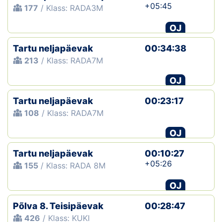
+05:45
177
/ Klass: RADA3M
OJ
Tartu neljapäevak
00:34:38
213
/ Klass: RADA7M
OJ
Tartu neljapäevak
00:23:17
108
/ Klass: RADA7M
OJ
Tartu neljapäevak
00:10:27
+05:26
155
/ Klass: RADA 8M
OJ
Põlva 8. Teisipäevak
00:28:47
426
/ Klass: KUKI