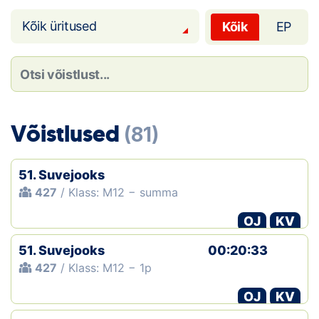
Loha
Kõik üritused
Kõik
EP
Kontakt
EOL
Galerii
Võistlused
(81)
Kaardid
Kalender
51. Suvejooks
427
/ Klass: M12 − summa
Koondised
OJ
KV
Tule klubisse!
51. Suvejooks
00:20:33
427
/ Klass: M12 − 1p
Tulemused
OJ
KV
Dokumendid