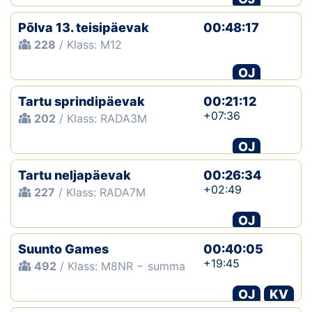
Põlva 13. teisipäevak
00:48:17
228
/ Klass: M12
OJ
Tartu sprindipäevak
00:21:12
+07:36
202
/ Klass: RADA3M
OJ
Tartu neljapäevak
00:26:34
+02:49
227
/ Klass: RADA7M
OJ
Suunto Games
00:40:05
+19:45
492
/ Klass: M8NR − summa
OJ
KV