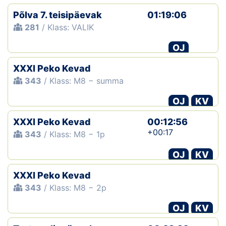
Põlva 7. teisipäevak
01:19:06
281
/ Klass: VALIK
OJ
XXXI Peko Kevad
343
/ Klass: M8 − summa
OJ
KV
XXXI Peko Kevad
00:12:56
+00:17
343
/ Klass: M8 − 1p
OJ
KV
XXXI Peko Kevad
343
/ Klass: M8 − 2p
OJ
KV