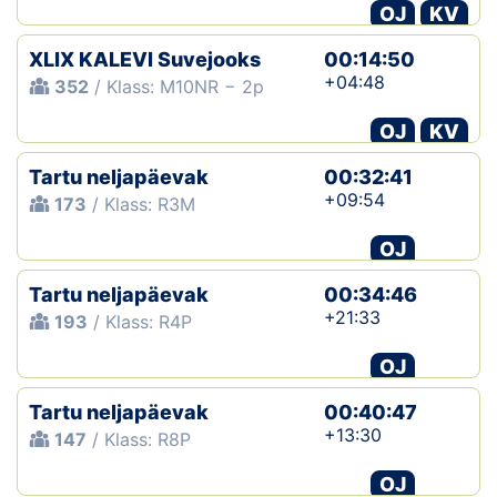
OJ
KV
XLIX KALEVI Suvejooks
00:14:50
+04:48
352
/ Klass: M10NR − 2p
OJ
KV
Tartu neljapäevak
00:32:41
+09:54
173
/ Klass: R3M
OJ
Tartu neljapäevak
00:34:46
+21:33
193
/ Klass: R4P
OJ
Tartu neljapäevak
00:40:47
+13:30
147
/ Klass: R8P
OJ