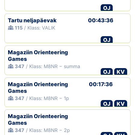
OJ
Tartu neljapäevak
00:43:36
115
/ Klass: VALIK
OJ
Magaziin Orienteering
Games
347
/ Klass: M8NR − summa
OJ
KV
Magaziin Orienteering
00:17:36
Games
347
/ Klass: M8NR − 1p
OJ
KV
Magaziin Orienteering
Games
347
/ Klass: M8NR − 2p