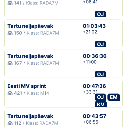
+06:41
141
/ Klass: RADA7M
OJ
Tartu neljapäevak
01:03:43
+21:02
150
/ Klass: RADA7M
OJ
Tartu neljapäevak
00:36:36
+11:00
167
/ Klass: RADA7M
OJ
Eesti MV sprint
00:47:36
+33:31
421
/ Klass: M14
OJ
EM
KV
Tartu neljapäevak
00:43:57
+06:55
112
/ Klass: RADA7M