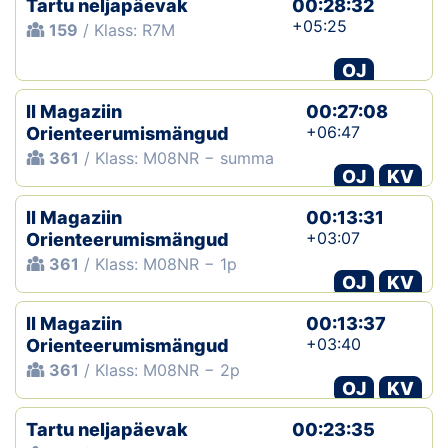
Tartu neljapäevak
00:28:32
+05:25
159
/ Klass: R7M
OJ
II Magaziin
00:27:08
+06:47
Orienteerumismängud
361
/ Klass: M08NR − summa
OJ
KV
II Magaziin
00:13:31
+03:07
Orienteerumismängud
361
/ Klass: M08NR − 1p
OJ
KV
II Magaziin
00:13:37
+03:40
Orienteerumismängud
361
/ Klass: M08NR − 2p
OJ
KV
Tartu neljapäevak
00:23:35