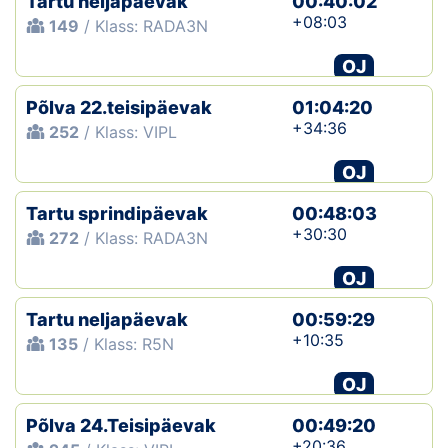
Tartu neljapäevak
00:40:02
+08:03
149
/ Klass: RADA3N
OJ
Põlva 22.teisipäevak
01:04:20
+34:36
252
/ Klass: VIPL
OJ
Tartu sprindipäevak
00:48:03
+30:30
272
/ Klass: RADA3N
OJ
Tartu neljapäevak
00:59:29
+10:35
135
/ Klass: R5N
OJ
Põlva 24.Teisipäevak
00:49:20
+20:36