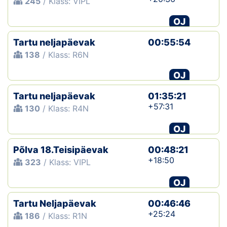
245
/ Klass: VIPL
OJ
Tartu neljapäevak
00:55:54
138
/ Klass: R6N
OJ
Tartu neljapäevak
01:35:21
+57:31
130
/ Klass: R4N
OJ
Põlva 18.Teisipäevak
00:48:21
+18:50
323
/ Klass: VIPL
OJ
Tartu Neljapäevak
00:46:46
+25:24
186
/ Klass: R1N