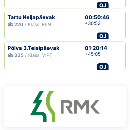
OJ
Tartu Neljapäevak
00:50:46
+30:53
220
/ Klass: R6N
OJ
Põlva 3.Teisipäevak
01:20:14
+45:05
335
/ Klass: VIPT
OJ