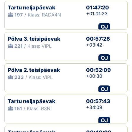
Tartu neljapäevak
01:47:20
+01:01:23
197
/ Klass: RADA4N
OJ
Põlva 3. teisipäevak
00:57:26
+03:42
221
/ Klass: VIPL
OJ
Põlva 2. teisipäevak
00:52:09
+00:30
233
/ Klass: VIPL
OJ
Tartu neljapäevak
00:57:43
+34:09
151
/ Klass: R3N
OJ