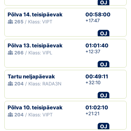
OJ
Põlva 14. teisipäevak
00:58:00
+17:47
265
/ Klass: VIPT
OJ
Põlva 13. teisipäevak
01:01:40
+12:37
266
/ Klass: VIPL
OJ
Tartu neljapäevak
00:49:11
+32:10
204
/ Klass: RADA3N
OJ
Põlva 10. teisipäevak
01:02:10
+21:21
204
/ Klass: VIPT
OJ