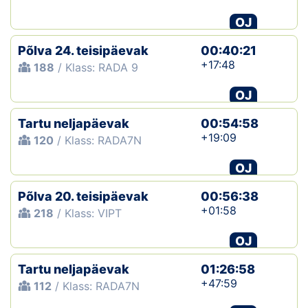
OJ
Klubid
Põlva 24. teisipäevak
00:40:21
Suletud maastikud
+17:48
188
/ Klass: RADA 9
Püsirajad
OJ
Tartu neljapäevak
Ajalugu
00:54:58
+19:09
120
/ Klass: RADA7N
Koolitused
OJ
Põlva 20. teisipäevak
00:56:38
OTSI
+01:58
218
/ Klass: VIPT
OJ
Tartu neljapäevak
01:26:58
+47:59
112
/ Klass: RADA7N