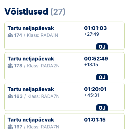
Loha
Võistlused
(27)
Kontakt
Tartu neljapäevak
01:01:03
EOL
+27:49
174
/ Klass: RADA1N
Galerii
OJ
Kaardid
Tartu neljapäevak
00:52:49
+18:15
178
/ Klass: RADA2N
Kalender
OJ
Koondised
Tartu neljapäevak
01:20:01
+45:31
163
/ Klass: RADA7N
Tule klubisse!
OJ
Tulemused
Tartu neljapäevak
01:01:15
Dokumendid
167
/ Klass: RADA7N