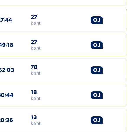
27
27:44
OJ
koht
27
49:18
OJ
koht
78
52:03
OJ
koht
18
30:44
OJ
koht
13
20:36
OJ
koht