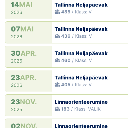
14
MAI
Tallinna Neljapäevak
485
/ Klass: V
2026
07
MAI
Tallinna Neljapäevak
436
/ Klass: V
2026
30
APR.
Tallinna Neljapäevak
460
/ Klass: V
2026
23
APR.
Tallinna Neljapäevak
405
/ Klass: V
2026
23
NOV.
Linnaorienteerumine
183
/ Klass: VALIK
2025
02
NOV.
Linnaorienteerumine