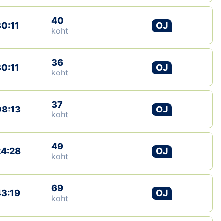
Klubid
40
30:11
OJ
koht
Suletud maastikud
36
Püsirajad
30:11
OJ
koht
Ajalugu
37
08:13
OJ
Koolitused
koht
49
OTSI
24:28
OJ
koht
69
43:19
OJ
koht