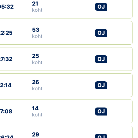
21
05:32
OJ
koht
53
22:25
OJ
koht
25
27:32
OJ
koht
26
12:14
OJ
koht
14
17:08
OJ
koht
29
36:24
OJ