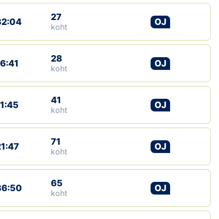
27
32:04
OJ
koht
28
16:41
OJ
koht
41
11:45
OJ
koht
71
21:47
OJ
koht
65
36:50
OJ
koht