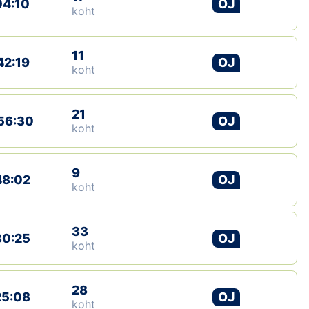
04:10
OJ
koht
11
42:19
OJ
koht
21
56:30
OJ
koht
9
48:02
OJ
koht
33
30:25
OJ
koht
28
25:08
OJ
koht