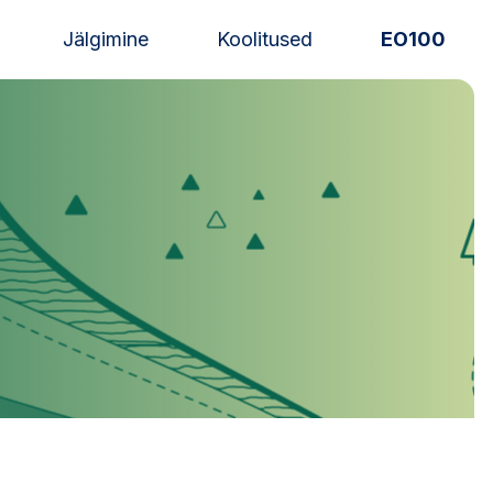
Jälgimine
Koolitused
EO100
Uudised
Alustajale
Orienteerujale
Eesti Orienteerumine 100!
Toetamine
Telli litsents!
Noored