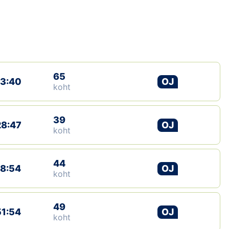
Loha
Kontakt
EOL
Galerii
65
13:40
OJ
koht
Kaardid
39
Kalender
28:47
OJ
koht
Koondised
44
18:54
OJ
Tule klubisse!
koht
Tulemused
49
51:54
OJ
koht
Dokumendid