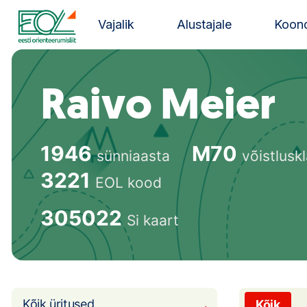
Liigu
sisu
Vajalik
Alustajale
Koond
juurde
Estonian Orienteering Federation
Raivo Meier
1946
M70
sünniaasta
võistlusk
3221
EOL kood
305022
Si kaart
Kõik üritused
Kõik