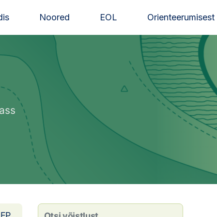
is
Noored
EOL
Orienteerumisest
lass
EP