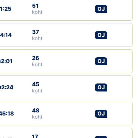
51
11:25
OJ
koht
37
14:14
OJ
koht
26
32:01
OJ
koht
45
02:24
OJ
koht
48
45:18
OJ
koht
17