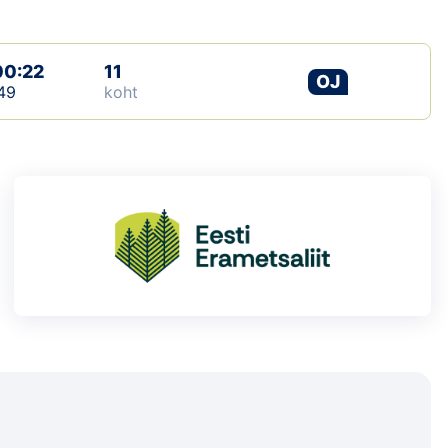
Loha
Kontakt
00:22
11
OJ
49
koht
EOL
Galerii
Kaardid
Kalender
Koondised
Tule klubisse!
Tulemused
Dokumendid