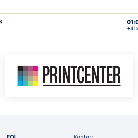
k
01:
+41:
EOL
Kontor: