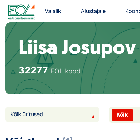
Liigu
sisu
Vajalik
Alustajale
Koond
juurde
Estonian Orienteering Federation
Liisa Josupov
32277
EOL kood
Kõik üritused
Kõik