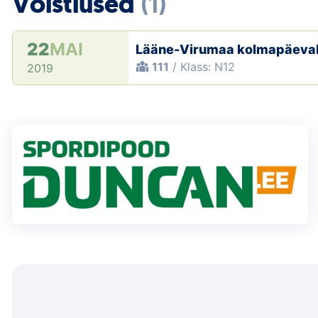
Võistlused
(1)
22
MAI
Lääne-Virumaa kolmapäeva
111
/ Klass: N12
2019