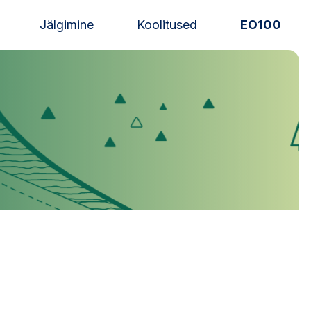
Jälgimine
Koolitused
EO100
Uudised
Alustajale
Orienteerujale
Eesti Orienteerumine 100!
Toetamine
Telli litsents!
Noored