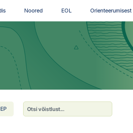
is
Noored
EOL
Orienteerumisest
EP