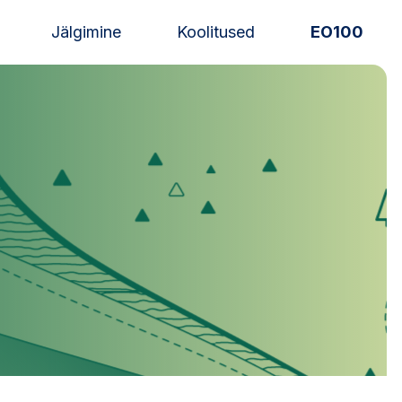
Jälgimine
Koolitused
EO100
Uudised
Alustajale
Orienteerujale
Eesti Orienteerumine 100!
Toetamine
Telli litsents!
Noored