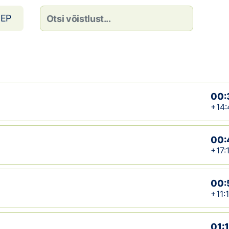
EP
00:
+14:
00:
+17:
00:
+11:
01: