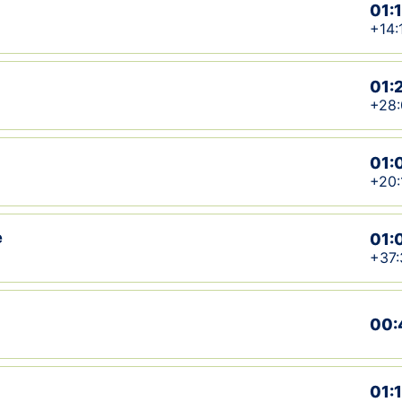
01:
+14:
01:
+28:
01:
+20:
e
01:
+37:
00:
01: