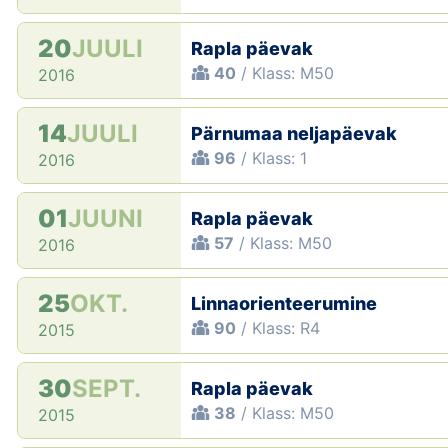
20
JUULI
Rapla päevak
40
/ Klass: M50
2016
14
JUULI
Pärnumaa neljapäevak
96
/ Klass: 1
2016
01
JUUNI
Rapla päevak
57
/ Klass: M50
2016
25
OKT.
Linnaorienteerumine
90
/ Klass: R4
2015
30
SEPT.
Rapla päevak
38
/ Klass: M50
2015