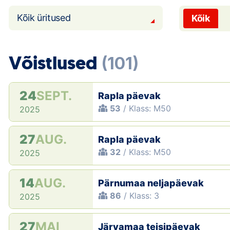
Kõik üritused
Kõik
Võistlused
(101)
24
SEPT.
Rapla päevak
53
/ Klass: M50
2025
27
AUG.
Rapla päevak
32
/ Klass: M50
2025
14
AUG.
Pärnumaa neljapäevak
86
/ Klass: 3
2025
27
MAI
Järvamaa teisipäevak