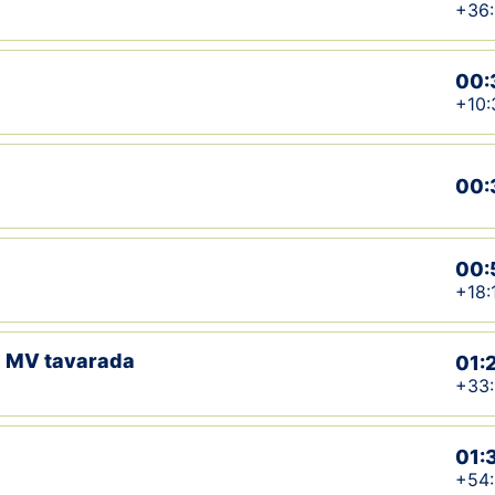
+36
00:
+10:
00:
00:
+18:
aa MV tavarada
01:
+33:
01:
+54