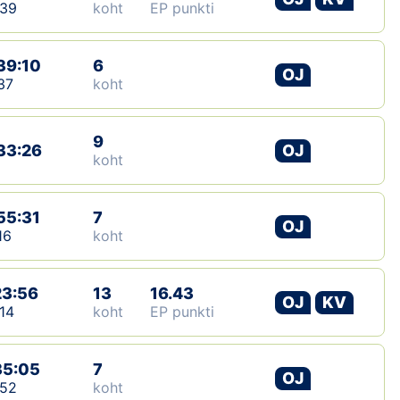
:39
koht
EP punkti
39:10
6
OJ
37
koht
9
33:26
OJ
koht
55:31
7
OJ
16
koht
23:56
13
16.43
OJ
KV
14
koht
EP punkti
35:05
7
OJ
:52
koht