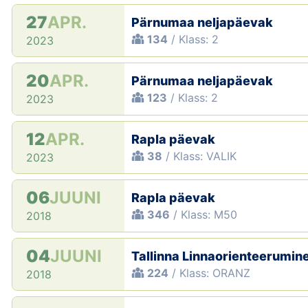
27
APR.
Pärnumaa neljapäevak
134
/ Klass: 2
2023
20
APR.
Pärnumaa neljapäevak
123
/ Klass: 2
2023
12
APR.
Rapla päevak
38
/ Klass: VALIK
2023
06
JUUNI
Rapla päevak
346
/ Klass: M50
2018
04
JUUNI
Tallinna Linnaorienteerumin
224
/ Klass: ORANZ
2018