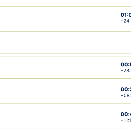
01:
+24:
00:
+28:
00:
+08
00:
+11: