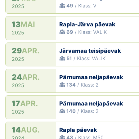
49
/ Klass: V
2025
13
MAI
Rapla-Järva päevak
69
/ Klass: VALIK
2025
29
APR.
Järvamaa teisipäevak
51
/ Klass: VALIK
2025
24
APR.
Pärnumaa neljapäevak
134
/ Klass: 2
2025
17
APR.
Pärnumaa neljapäevak
140
/ Klass: 2
2025
14
AUG.
Rapla päevak
43
/ Klass: M50
2024