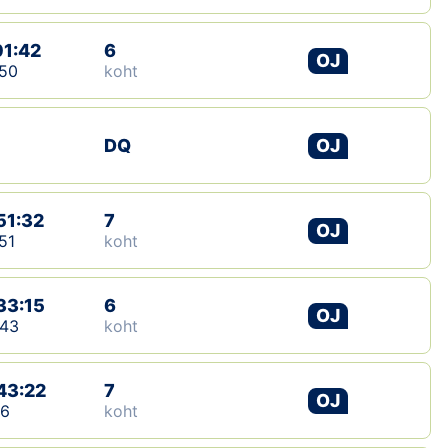
01:42
6
OJ
50
koht
DQ
OJ
51:32
7
OJ
51
koht
33:15
6
OJ
:43
koht
43:22
7
OJ
16
koht