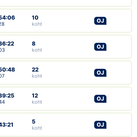
54:06
10
OJ
28
koht
36:22
8
OJ
03
koht
50:48
22
OJ
07
koht
39:25
12
OJ
44
koht
5
43:21
OJ
koht