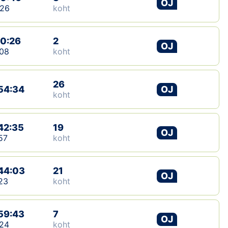
OJ
:26
koht
Klubid
10:26
2
Suletud maastikud
OJ
08
koht
Püsirajad
26
54:34
OJ
Ajalugu
koht
Koolitused
42:35
19
OJ
57
koht
OTSI
44:03
21
OJ
23
koht
59:43
7
OJ
24
koht