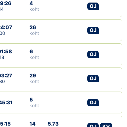
19:26
4
OJ
14
koht
24:07
26
OJ
00
koht
01:58
6
OJ
18
koht
03:27
29
OJ
30
koht
5
45:31
OJ
koht
15:15
14
5.73
OJ
KV