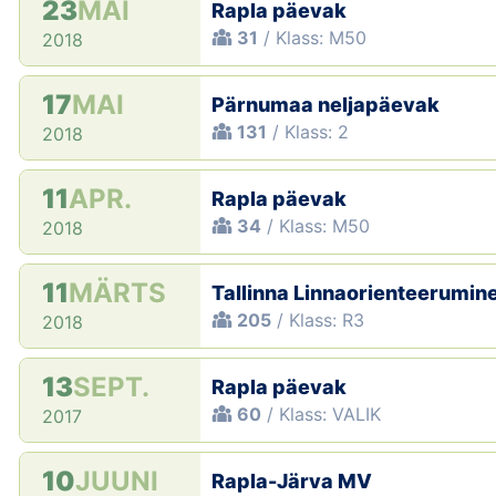
23
MAI
Rapla päevak
31
/ Klass: M50
2018
17
MAI
Pärnumaa neljapäevak
131
/ Klass: 2
2018
11
APR.
Rapla päevak
34
/ Klass: M50
2018
11
MÄRTS
Tallinna Linnaorienteerumin
205
/ Klass: R3
2018
13
SEPT.
Rapla päevak
60
/ Klass: VALIK
2017
10
JUUNI
Rapla-Järva MV