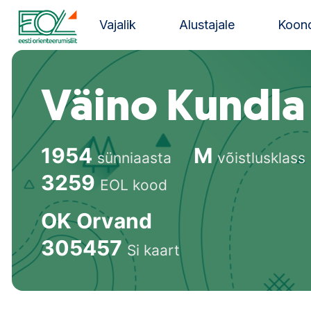
Liigu
sisu
Vajalik
Alustajale
Koond
juurde
Estonian Orienteering Federation
Väino Kundla
1954
M
sünniaasta
võistlusklass
3259
EOL kood
OK Orvand
305457
Si kaart