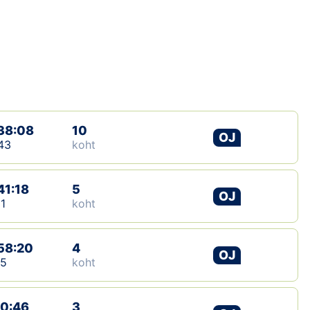
Loha
Kontakt
EOL
Galerii
38:08
10
Kaardid
OJ
43
koht
Kalender
41:18
5
OJ
Koondised
11
koht
Tule klubisse!
58:20
4
OJ
15
koht
Tulemused
Dokumendid
10:46
3