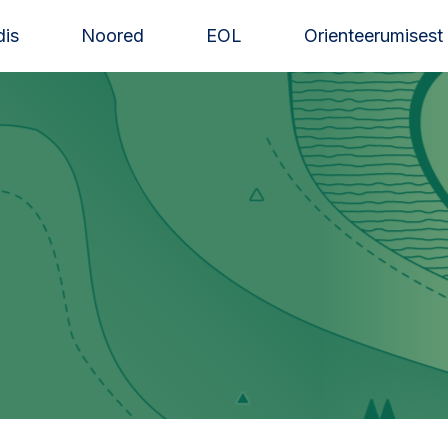
is
Noored
EOL
Orienteerumisest