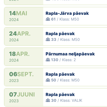
14
MAI
Rapla-Järva päevak
61
/ Klass: M50
2024
24
APR.
Rapla päevak
33
/ Klass: M50
2024
18
APR.
Pärnumaa neljapäevak
130
/ Klass: 2
2024
06
SEPT.
Rapla päevak
50
/ Klass: M50
2023
07
JUUNI
Rapla päevak
30
/ Klass: VALIK
2023