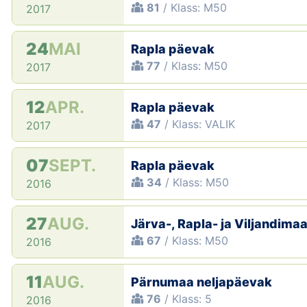
81
/ Klass: M50
2017
24
MAI
Rapla päevak
77
/ Klass: M50
2017
12
APR.
Rapla päevak
47
/ Klass: VALIK
2017
07
SEPT.
Rapla päevak
34
/ Klass: M50
2016
27
AUG.
Järva-, Rapla- ja Viljandim
67
/ Klass: M50
2016
11
AUG.
Pärnumaa neljapäevak
76
/ Klass: 5
2016