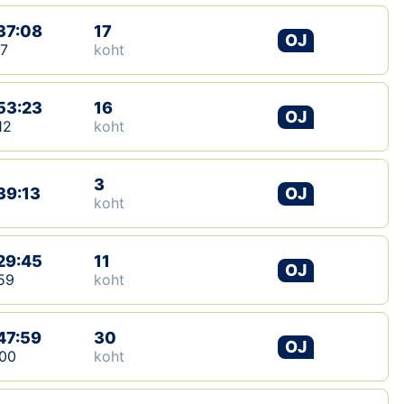
37:08
17
OJ
17
koht
53:23
16
OJ
12
koht
3
39:13
OJ
koht
29:45
11
OJ
59
koht
47:59
30
OJ
00
koht