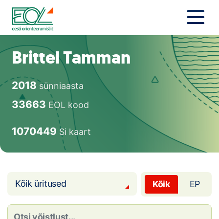
Liigu
sisu
juurde
Estonian Orienteering Federation
Uudised
Brittel Tamman
Alustajale
2018
sünniaasta
Orienteerujale
33663
EOL kood
Eesti Orienteerumine 100!
1070449
Si kaart
Toetamine
Telli litsents!
Kõik üritused
Kõik
EP
Noored