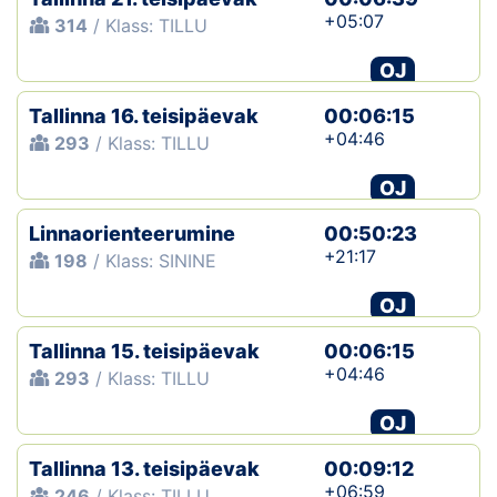
+05:07
314
/ Klass: TILLU
OJ
Tallinna 16. teisipäevak
00:06:15
+04:46
293
/ Klass: TILLU
OJ
Linnaorienteerumine
00:50:23
+21:17
198
/ Klass: SININE
OJ
Tallinna 15. teisipäevak
00:06:15
+04:46
293
/ Klass: TILLU
OJ
Tallinna 13. teisipäevak
00:09:12
+06:59
246
/ Klass: TILLU