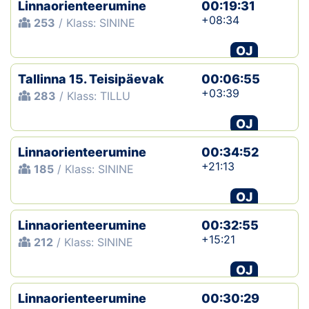
Linnaorienteerumine
00:19:31
+08:34
253
/ Klass: SININE
OJ
Tallinna 15. Teisipäevak
00:06:55
+03:39
283
/ Klass: TILLU
OJ
Linnaorienteerumine
00:34:52
+21:13
185
/ Klass: SININE
OJ
Linnaorienteerumine
00:32:55
+15:21
212
/ Klass: SININE
OJ
Linnaorienteerumine
00:30:29