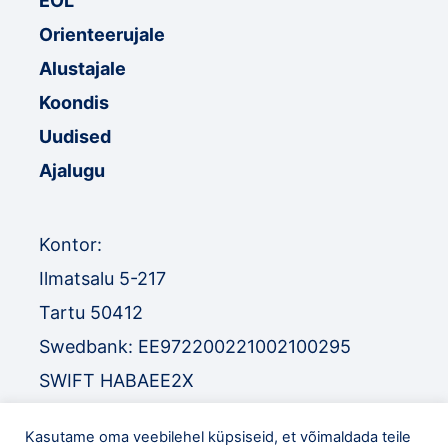
EOL
Orienteerujale
Alustajale
Koondis
Uudised
Ajalugu
Kontor:
Ilmatsalu 5-217
Tartu 50412
Swedbank: EE972200221002100295
SWIFT HABAEE2X
SEB: EE671010220034030010
Kasutame oma veebilehel küpsiseid, et võimaldada teile