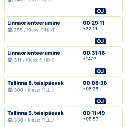
OJ
Linnaorienteerumine
00:29:11
+22:19
259
/ Klass: SININE
OJ
Linnaorienteerumine
00:31:16
+14:17
311
/ Klass: SININE
OJ
Tallinna 8. teisipäevak
00:08:38
+06:26
380
/ Klass: TILLU
OJ
Tallinna 5. teisipäevak
00:11:49
+08:50
338
/ Klass: TILLU