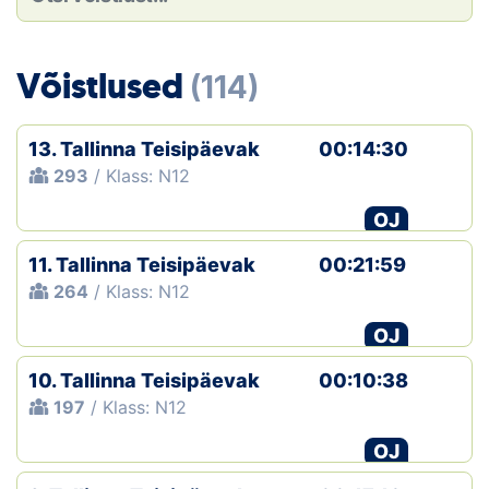
Loha
Kontakt
Võistlused
(114)
EOL
13. Tallinna Teisipäevak
00:14:30
Galerii
293
/ Klass: N12
Kaardid
OJ
11. Tallinna Teisipäevak
00:21:59
Kalender
264
/ Klass: N12
Koondised
OJ
Tule klubisse!
10. Tallinna Teisipäevak
00:10:38
197
/ Klass: N12
Tulemused
OJ
Dokumendid