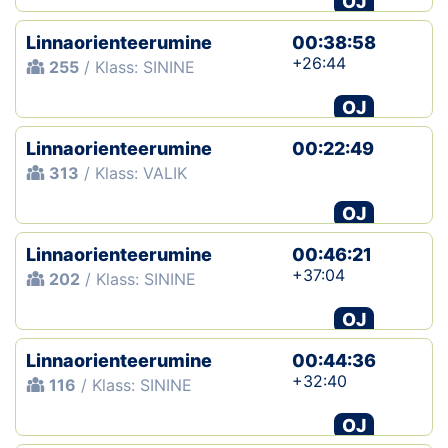
OJ
Linnaorienteerumine
00:38:58
+26:44
255
/ Klass: SININE
OJ
Linnaorienteerumine
00:22:49
313
/ Klass: VALIK
OJ
Linnaorienteerumine
00:46:21
+37:04
202
/ Klass: SININE
OJ
Linnaorienteerumine
00:44:36
+32:40
116
/ Klass: SININE
OJ