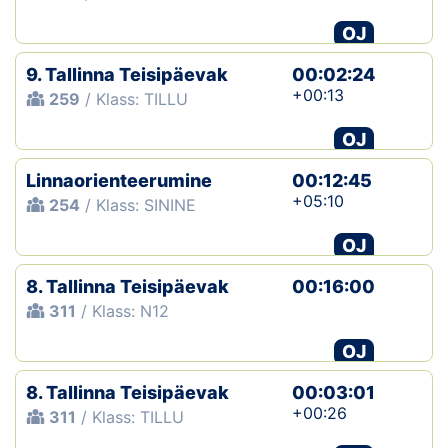
OJ
9. Tallinna Teisipäevak
00:02:24
+00:13
259
/ Klass: TILLU
OJ
Linnaorienteerumine
00:12:45
+05:10
254
/ Klass: SININE
OJ
8. Tallinna Teisipäevak
00:16:00
311
/ Klass: N12
OJ
8. Tallinna Teisipäevak
00:03:01
+00:26
311
/ Klass: TILLU