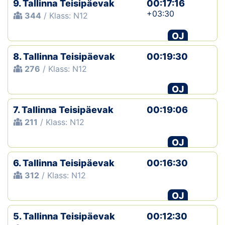
9. Tallinna Teisipäevak
00:17:16
+03:30
344
/ Klass: N12
Klubid
OJ
Suletud maastikud
8. Tallinna Teisipäevak
00:19:30
Püsirajad
276
/ Klass: N12
OJ
Ajalugu
7. Tallinna Teisipäevak
00:19:06
Koolitused
211
/ Klass: N12
OJ
OTSI
6. Tallinna Teisipäevak
00:16:30
312
/ Klass: N12
OJ
5. Tallinna Teisipäevak
00:12:30