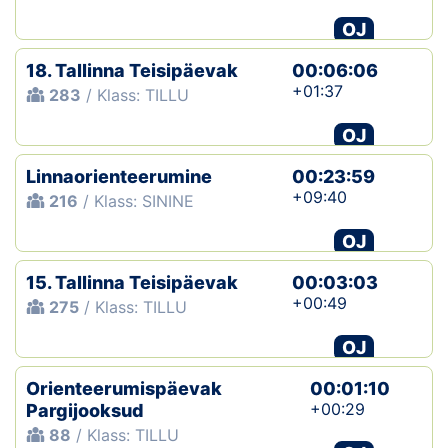
OJ
18. Tallinna Teisipäevak
00:06:06
+01:37
283
/ Klass: TILLU
OJ
Linnaorienteerumine
00:23:59
+09:40
216
/ Klass: SININE
OJ
15. Tallinna Teisipäevak
00:03:03
+00:49
275
/ Klass: TILLU
OJ
Orienteerumispäevak
00:01:10
+00:29
Pargijooksud
88
/ Klass: TILLU