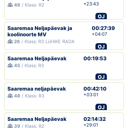
+23:43
49
/ Klass: R2
OJ
Saaremaa Neljapäevak ja
00:27:39
+04:07
koolinoorte MV
26
/ Klass: R3 LüHIKE RADA
OJ
Saaremaa Neljapäevak
00:19:53
45
/ Klass: R3
OJ
Saaremaa neljapäevak
00:42:10
+03:01
48
/ Klass: R3
OJ
Saaremaa Neljapäevak
02:14:32
+29:01
39
/ Klass: R2