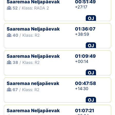
Saaremaa Neljapäevak
00:51:49
+27:17
52
/ Klass: RADA 2
Klubid
OJ
Suletud maastikud
Saaremaa Neljapäevak
01:36:07
Püsirajad
+38:59
40
/ Klass: R2
OJ
Ajalugu
Saaremaa Neljapäevak
01:09:49
Koolitused
+00:14
38
/ Klass: R2
OJ
OTSI
Saaremaa neljapäevak
00:47:58
+14:30
67
/ Klass: R2
OJ
Saaremaa Neljapäevak
01:07:21