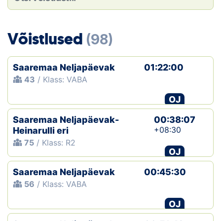
Loha
Kontakt
Võistlused
(98)
EOL
Saaremaa Neljapäevak
01:22:00
Galerii
43
/ Klass: VABA
Kaardid
OJ
Saaremaa Neljapäevak-
00:38:07
Kalender
+08:30
Heinarulli eri
75
/ Klass: R2
Koondised
OJ
Tule klubisse!
Saaremaa Neljapäevak
00:45:30
56
/ Klass: VABA
Tulemused
OJ
Dokumendid