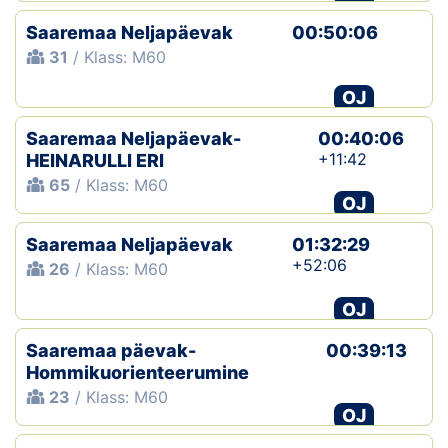
Saaremaa Neljapäevak
00:50:06
31
/ Klass: M60
OJ
Saaremaa Neljapäevak-
00:40:06
+11:42
HEINARULLI ERI
65
/ Klass: M60
OJ
Saaremaa Neljapäevak
01:32:29
+52:06
26
/ Klass: M60
OJ
Saaremaa päevak-
00:39:13
Hommikuorienteerumine
23
/ Klass: M60
OJ