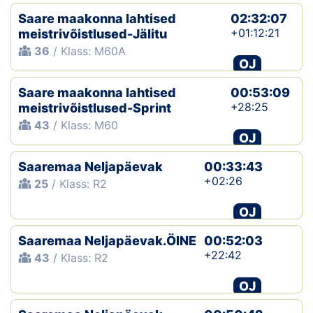
Saare maakonna lahtised
02:32:07
+01:12:21
meistrivõistlused-Jälitu
36
/ Klass: M60A
OJ
Saare maakonna lahtised
00:53:09
+28:25
meistrivõistlused-Sprint
43
/ Klass: M60
OJ
Saaremaa Neljapäevak
00:33:43
+02:26
25
/ Klass: R2
OJ
Saaremaa Neljapäevak.ÖINE
00:52:03
+22:42
43
/ Klass: R2
OJ