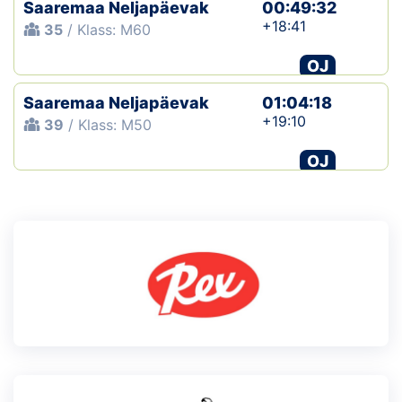
Saaremaa Neljapäevak
00:49:32
+18:41
35
/ Klass: M60
OJ
Saaremaa Neljapäevak
01:04:18
+19:10
39
/ Klass: M50
OJ