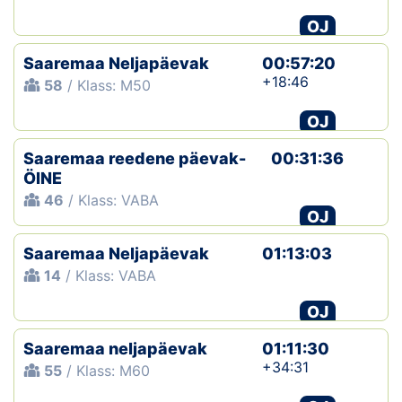
OJ
Saaremaa Neljapäevak
00:57:20
+18:46
58
/ Klass: M50
OJ
Saaremaa reedene päevak-
00:31:36
ÖINE
46
/ Klass: VABA
OJ
Saaremaa Neljapäevak
01:13:03
14
/ Klass: VABA
OJ
Saaremaa neljapäevak
01:11:30
+34:31
55
/ Klass: M60