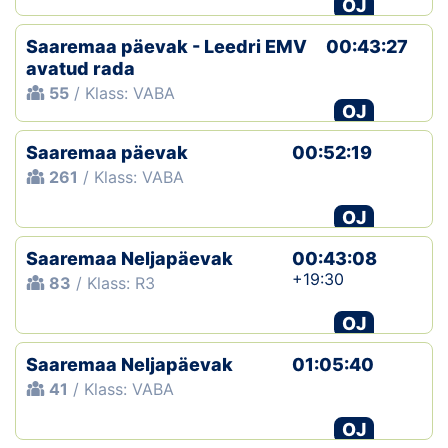
OJ
Saaremaa päevak - Leedri EMV
00:43:27
avatud rada
55
/ Klass: VABA
OJ
Saaremaa päevak
00:52:19
261
/ Klass: VABA
OJ
Saaremaa Neljapäevak
00:43:08
+19:30
83
/ Klass: R3
OJ
Saaremaa Neljapäevak
01:05:40
41
/ Klass: VABA
OJ