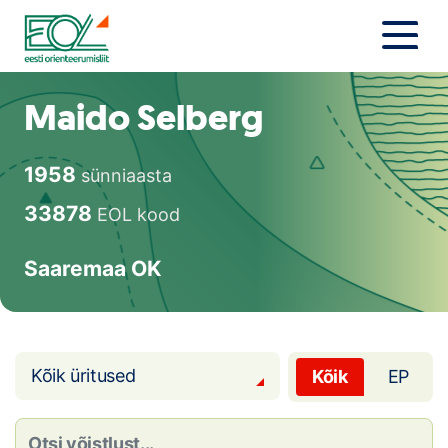
Liigu
sisu
juurde
Estonian Orienteering Federation
Uudised
Maido Selberg
Alustajale
1958
sünniaasta
Orienteerujale
33878
EOL kood
Eesti Orienteerumine 100!
Saaremaa OK
Toetamine
Telli litsents!
Kõik üritused
Kõik
EP
Noored