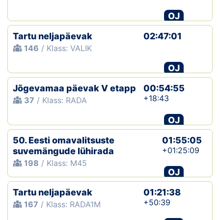
OJ
Klubid
Tartu neljapäevak
02:47:01
Suletud maastikud
146
/ Klass: VALIK
Püsirajad
OJ
Jõgevamaa päevak V etapp
Ajalugu
00:54:55
+18:43
37
/ Klass: RADA
Koolitused
OJ
50. Eesti omavalitsuste
01:55:05
OTSI
+01:25:09
suvemängude lühirada
198
/ Klass: M45
OJ
Tartu neljapäevak
01:21:38
+50:39
167
/ Klass: RADA1M