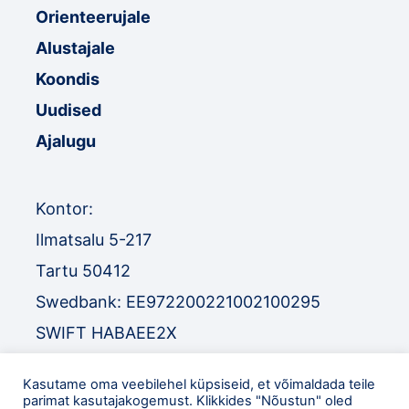
Orienteerujale
Alustajale
Koondis
Uudised
Ajalugu
Kontor:
Ilmatsalu 5-217
Tartu 50412
Swedbank: EE972200221002100295
SWIFT HABAEE2X
SEB: EE671010220034030010
Kasutame oma veebilehel küpsiseid, et võimaldada teile
SWIFT EEUHEE2X
parimat kasutajakogemust. Klikkides "Nõustun" oled