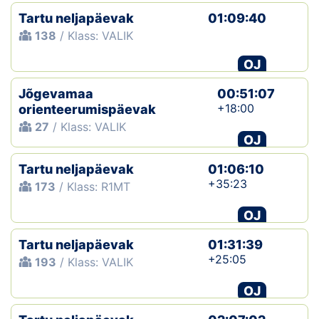
Tartu neljapäevak
01:09:40
138
/ Klass: VALIK
OJ
Jõgevamaa
00:51:07
+18:00
orienteerumispäevak
27
/ Klass: VALIK
OJ
Tartu neljapäevak
01:06:10
+35:23
173
/ Klass: R1MT
OJ
Tartu neljapäevak
01:31:39
+25:05
193
/ Klass: VALIK
OJ