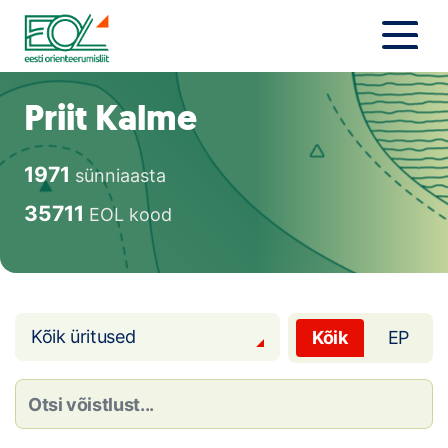
Liigu
sisu
juurde
Estonian Orienteering Federation
Uudised
Priit Kalme
Alustajale
1971
sünniaasta
Orienteerujale
35711
EOL kood
Eesti Orienteerumine 100!
Toetamine
Kõik üritused
Kõik
EP
Telli litsents!
Noored