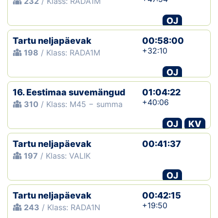
232
/ Klass: RADA1M
OJ
Tartu neljapäevak
00:58:00
+32:10
198
/ Klass: RADA1M
OJ
16. Eestimaa suvemängud
01:04:22
+40:06
310
/ Klass: M45 − summa
OJ
KV
Tartu neljapäevak
00:41:37
197
/ Klass: VALIK
OJ
Tartu neljapäevak
00:42:15
+19:50
243
/ Klass: RADA1N