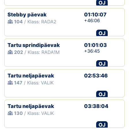
OJ
Stebby päevak
01:10:07
+46:06
104
/ Klass: RADA2
OJ
Tartu sprindipäevak
01:01:03
+36:45
202
/ Klass: RADA1M
OJ
Tartu neljapäevak
02:53:46
147
/ Klass: VALIK
OJ
Tartu neljapäevak
03:38:04
130
/ Klass: VALIK
OJ