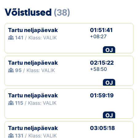
Loha
Võistlused
(38)
Kontakt
Tartu neljapäevak
01:51:41
EOL
+08:27
141
/ Klass: VALIK
Galerii
OJ
Kaardid
Tartu neljapäevak
02:15:22
+58:50
95
/ Klass: VALIK
Kalender
OJ
Koondised
Tartu neljapäevak
01:59:19
115
/ Klass: VALIK
Tule klubisse!
OJ
Tulemused
Tartu neljapäevak
03:05:18
Dokumendid
131
/ Klass: VALIK