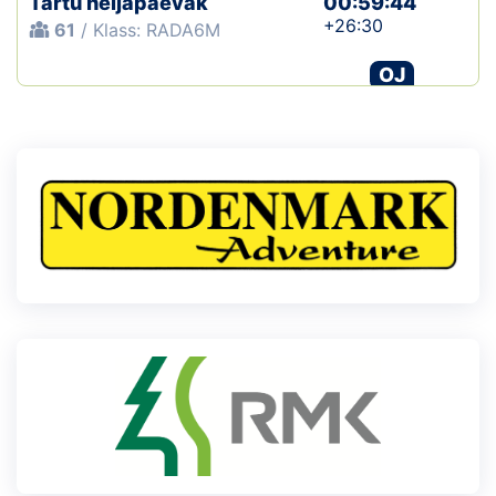
Tartu neljapäevak
00:59:44
+26:30
61
/ Klass: RADA6M
OJ