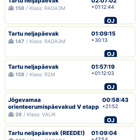
Tartu neljapäevak
02:07:02
+01:12:44
158
/ Klass: RADA3M
OJ
Tartu neljapäevak
01:09:15
+30:13
147
/ Klass: RADA3M
OJ
Tartu neljapäevak
01:57:19
+01:12:03
159
/ Klass: R2M
OJ
Jõgevamaa
00:58:43
+21:52
orienteerumispäevakud V etapp
26
/ Klass: VALIK
OJ
Tartu neljapäevak (REEDE!)
01:09:04
+47:54