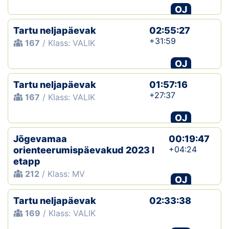
OJ
Tartu neljapäevak
02:55:27
+31:59
167
/ Klass: VALIK
OJ
Tartu neljapäevak
01:57:16
+27:37
167
/ Klass: VALIK
OJ
Jõgevamaa
00:19:47
+04:24
orienteerumispäevakud 2023 I
etapp
212
/ Klass: MV
OJ
Tartu neljapäevak
02:33:38
169
/ Klass: VALIK