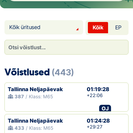
Loha
Kontakt
Kõik üritused
Kõik
EP
EOL
Galerii
Kaardid
Võistlused
(443)
Kalender
Koondised
Tallinna Neljapäevak
01:19:28
+22:06
387
/ Klass: M65
Tule klubisse!
OJ
Tulemused
Tallinna Neljapäevak
01:24:28
+29:27
433
/ Klass: M65
Dokumendid