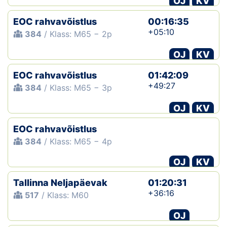
OJ
KV
EOC rahvavõistlus
00:16:35
+05:10
384
/ Klass: M65 − 2p
OJ
KV
EOC rahvavõistlus
01:42:09
+49:27
384
/ Klass: M65 − 3p
OJ
KV
EOC rahvavõistlus
384
/ Klass: M65 − 4p
OJ
KV
Tallinna Neljapäevak
01:20:31
+36:16
517
/ Klass: M60
OJ