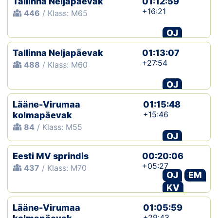
Tallinna Neljapäevak
01:12:59
+16:21
446
/ Klass: M65
OJ
Tallinna Neljapäevak
01:13:07
+27:54
488
/ Klass: M60
OJ
Lääne-Virumaa
01:15:48
+15:46
kolmapäevak
84
/ Klass: M55
OJ
Eesti MV sprindis
00:20:06
+05:27
437
/ Klass: M70
OJ
EM
KV
Lääne-Virumaa
01:05:59
+29:43