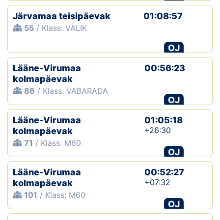
Järvamaa teisipäevak
01:08:57
55
/ Klass: VALIK
OJ
Lääne-Virumaa
00:56:23
kolmapäevak
86
/ Klass: VABARADA
OJ
Lääne-Virumaa
01:05:18
+26:30
kolmapäevak
71
/ Klass: M60
OJ
Lääne-Virumaa
00:52:27
+07:32
kolmapäevak
101
/ Klass: M60
OJ