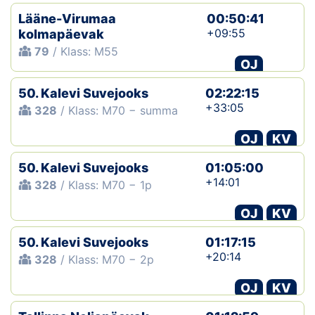
Lääne-Virumaa
00:50:41
+09:55
kolmapäevak
79
/ Klass: M55
OJ
50. Kalevi Suvejooks
02:22:15
+33:05
328
/ Klass: M70 − summa
OJ
KV
50. Kalevi Suvejooks
01:05:00
+14:01
328
/ Klass: M70 − 1p
OJ
KV
50. Kalevi Suvejooks
01:17:15
+20:14
328
/ Klass: M70 − 2p
OJ
KV