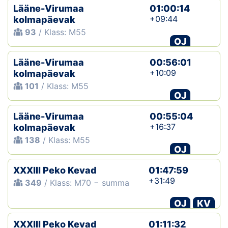
Lääne-Virumaa
01:00:14
+09:44
kolmapäevak
93
/ Klass: M55
OJ
Lääne-Virumaa
00:56:01
+10:09
kolmapäevak
101
/ Klass: M55
OJ
Lääne-Virumaa
00:55:04
+16:37
kolmapäevak
138
/ Klass: M55
OJ
XXXIII Peko Kevad
01:47:59
+31:49
349
/ Klass: M70 − summa
OJ
KV
XXXIII Peko Kevad
01:11:32