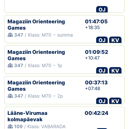
OJ
Magaziin Orienteering
01:47:05
+18:35
Games
347
/ Klass: M70 − summa
OJ
KV
Magaziin Orienteering
01:09:52
+10:47
Games
347
/ Klass: M70 − 1p
OJ
KV
Magaziin Orienteering
00:37:13
+07:48
Games
347
/ Klass: M70 − 2p
OJ
KV
Lääne-Virumaa
00:42:24
kolmapäevak
109
/ Klass: VABARADA