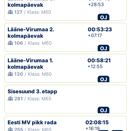
+28:53
kolmapäevak
127
/ Klass: M60
OJ
Lääne-Virumaa 2.
00:53:23
+07:17
kolmapäevak
106
/ Klass: M60
OJ
Lääne-Virumaa 1.
00:58:21
+12:55
kolmapäevak
130
/ Klass: M60
OJ
Sisesuund 3. etapp
281
/ Klass: M65
OJ
Eesti MV pikk rada
02:08:15
+16:19
255
/ Klass: M65