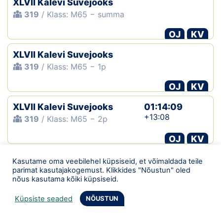
XLVII Kalevi Suvejooks
319
/ Klass: M65 − summa
OJ
KV
XLVII Kalevi Suvejooks
319
/ Klass: M65 − 1p
OJ
KV
XLVII Kalevi Suvejooks
01:14:09
+13:08
319
/ Klass: M65 − 2p
OJ
KV
Tallinna Neljapäevak
01:08:41
Kasutame oma veebilehel küpsiseid, et võimaldada teile
+10:10
parimat kasutajakogemust. Klikkides "Nõustun" oled
467
/ Klass: M65
nõus kasutama kõiki küpsiseid.
OJ
Küpsiste seaded
NÕUSTUN
Tallinna MV Lühirada