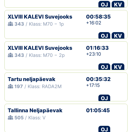
OJ
KV
XLVIII KALEVI Suvejooks
00:58:35
+16:02
343
/ Klass: M70 − 1p
OJ
KV
XLVIII KALEVI Suvejooks
01:16:33
+23:10
343
/ Klass: M70 − 2p
OJ
KV
Tartu neljapäevak
00:35:32
+17:15
197
/ Klass: RADA2M
OJ
Tallinna Neljapäevak
01:05:45
505
/ Klass: V
OJ