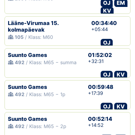
OJ
EM
KV
Lääne-Virumaa 15.
00:34:40
+05:44
kolmapäevak
105
/ Klass: M60
OJ
Suunto Games
01:52:02
+32:31
492
/ Klass: M65 − summa
OJ
KV
Suunto Games
00:59:48
+17:39
492
/ Klass: M65 − 1p
OJ
KV
Suunto Games
00:52:14
+14:52
492
/ Klass: M65 − 2p