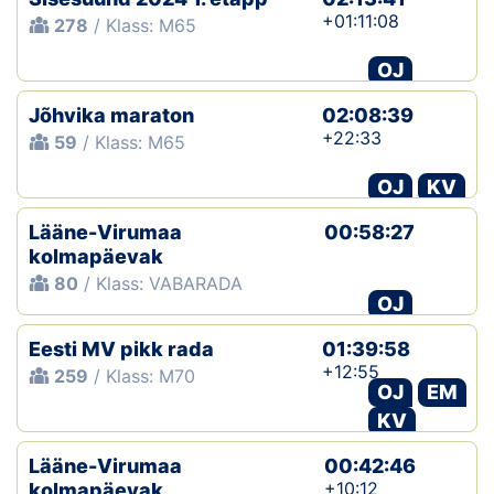
+01:11:08
278
/ Klass: M65
OJ
Jõhvika maraton
02:08:39
+22:33
59
/ Klass: M65
OJ
KV
Lääne-Virumaa
00:58:27
kolmapäevak
80
/ Klass: VABARADA
OJ
Eesti MV pikk rada
01:39:58
+12:55
259
/ Klass: M70
OJ
EM
KV
Lääne-Virumaa
00:42:46
+10:12
kolmapäevak