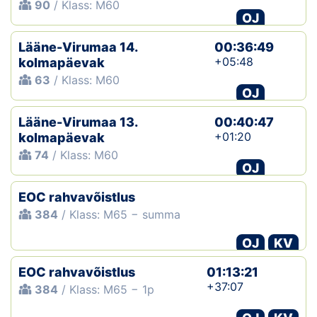
90
/ Klass: M60
OJ
Lääne-Virumaa 14.
00:36:49
+05:48
kolmapäevak
63
/ Klass: M60
OJ
Lääne-Virumaa 13.
00:40:47
+01:20
kolmapäevak
74
/ Klass: M60
OJ
EOC rahvavõistlus
384
/ Klass: M65 − summa
OJ
KV
EOC rahvavõistlus
01:13:21
+37:07
384
/ Klass: M65 − 1p