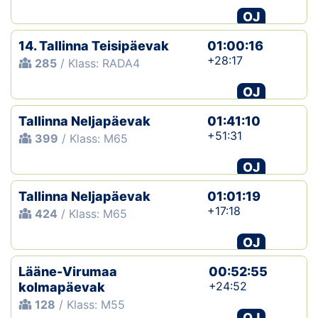
OJ
Klubid
14. Tallinna Teisipäevak
01:00:16
Suletud maastikud
+28:17
285
/ Klass: RADA4
OJ
Püsirajad
Tallinna Neljapäevak
01:41:10
Ajalugu
+51:31
399
/ Klass: M65
Koolitused
OJ
Tallinna Neljapäevak
01:01:19
OTSI
+17:18
424
/ Klass: M65
OJ
Lääne-Virumaa
00:52:55
+24:52
kolmapäevak
128
/ Klass: M55
OJ