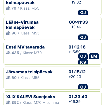
+19:02
kolmapäevak
79
/ Klass: M55
OJ
Lääne-Virumaa
00:41:33
+13:46
kolmapäevak
96
/ Klass: M55
OJ
Eesti MV tavarada
01:12:16
+15:59
435
/ Klass: M70
OJ
EM
KV
Järvamaa teisipäevak
01:15:12
+20:23
60
/ Klass: M55
OJ
XLIX KALEVI Suvejooks
01:33:40
+16:39
352
/ Klass: M70 − summa