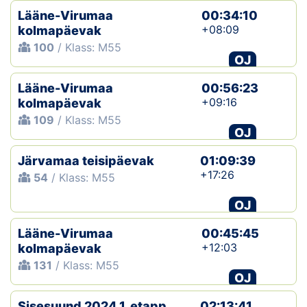
Lääne-Virumaa
00:34:10
+08:09
kolmapäevak
100
/ Klass: M55
OJ
Lääne-Virumaa
00:56:23
+09:16
kolmapäevak
109
/ Klass: M55
OJ
Järvamaa teisipäevak
01:09:39
+17:26
54
/ Klass: M55
OJ
Lääne-Virumaa
00:45:45
+12:03
kolmapäevak
131
/ Klass: M55
OJ
Sisesuund 2024 1. etapp
02:13:41