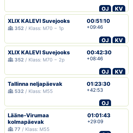
OJ
KV
XLIX KALEVI Suvejooks
00:51:10
+09:46
352
/ Klass: M70 − 1p
OJ
KV
XLIX KALEVI Suvejooks
00:42:30
+08:46
352
/ Klass: M70 − 2p
OJ
KV
Tallinna neljapäevak
01:23:30
+42:53
532
/ Klass: M55
OJ
Lääne-Virumaa
01:01:43
+29:09
kolmapäevak
77
/ Klass: M55