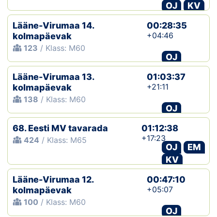
OJ
KV
Lääne-Virumaa 14.
00:28:35
+04:46
kolmapäevak
123
/ Klass: M60
OJ
Lääne-Virumaa 13.
01:03:37
+21:11
kolmapäevak
138
/ Klass: M60
OJ
68. Eesti MV tavarada
01:12:38
+17:23
424
/ Klass: M65
OJ
EM
KV
Lääne-Virumaa 12.
00:47:10
+05:07
kolmapäevak
100
/ Klass: M60
OJ