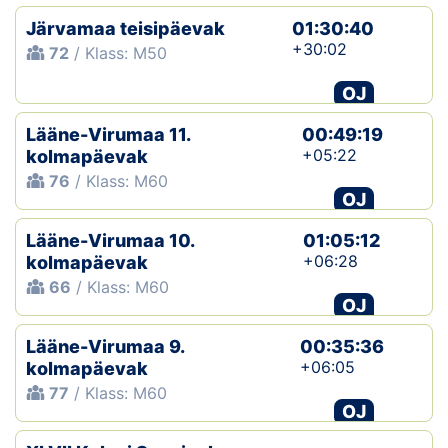
Järvamaa teisipäevak
01:30:40
+30:02
72
/ Klass: M50
OJ
Lääne-Virumaa 11.
00:49:19
+05:22
kolmapäevak
76
/ Klass: M60
OJ
Lääne-Virumaa 10.
01:05:12
+06:28
kolmapäevak
66
/ Klass: M60
OJ
Lääne-Virumaa 9.
00:35:36
+06:05
kolmapäevak
77
/ Klass: M60
OJ