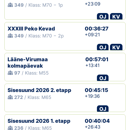
+23:09
349
/ Klass: M70 − 1p
OJ
KV
XXXIII Peko Kevad
00:36:27
+09:21
349
/ Klass: M70 − 2p
OJ
KV
Lääne-Virumaa
00:57:01
+13:41
kolmapäevak
97
/ Klass: M55
OJ
Sisesuund 2026 2. etapp
00:45:15
+19:36
272
/ Klass: M65
OJ
Sisesuund 2026 1. etapp
00:40:04
+26:43
236
/ Klass: M65