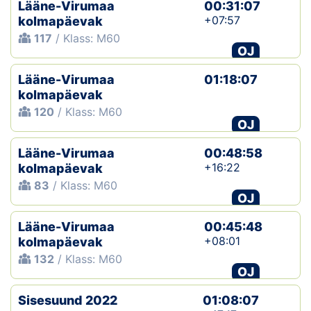
Lääne-Virumaa
00:31:07
+07:57
kolmapäevak
117
/ Klass: M60
OJ
Lääne-Virumaa
01:18:07
kolmapäevak
120
/ Klass: M60
OJ
Lääne-Virumaa
00:48:58
+16:22
kolmapäevak
83
/ Klass: M60
OJ
Lääne-Virumaa
00:45:48
+08:01
kolmapäevak
132
/ Klass: M60
OJ
Sisesuund 2022
01:08:07