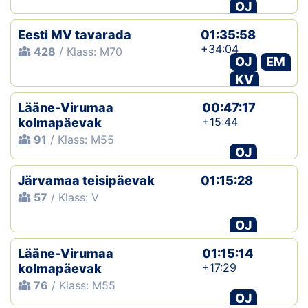
OJ
Eesti MV tavarada
01:35:58
+34:04
428
/ Klass: M70
OJ
EM
KV
Lääne-Virumaa
00:47:17
+15:44
kolmapäevak
91
/ Klass: M55
OJ
Järvamaa teisipäevak
01:15:28
57
/ Klass: V
OJ
Lääne-Virumaa
01:15:14
+17:29
kolmapäevak
76
/ Klass: M55
OJ