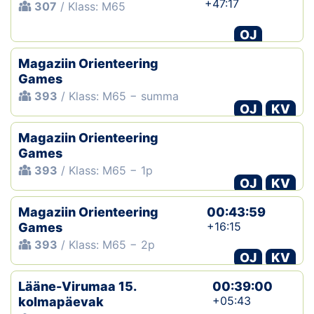
+47:17
307
/ Klass: M65
OJ
Magaziin Orienteering
Games
393
/ Klass: M65 − summa
OJ
KV
Magaziin Orienteering
Games
393
/ Klass: M65 − 1p
OJ
KV
Magaziin Orienteering
00:43:59
+16:15
Games
393
/ Klass: M65 − 2p
OJ
KV
Lääne-Virumaa 15.
00:39:00
+05:43
kolmapäevak