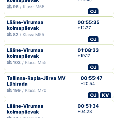
kolmapäevak
96
/ Klass: M55
OJ
Lääne-Virumaa
00:55:35
+12:27
kolmapäevak
82
/ Klass: M55
OJ
Lääne-Virumaa
01:08:33
+19:17
kolmapäevak
103
/ Klass: M55
OJ
Tallinna-Rapla-Järva MV
00:55:47
+20:54
Lühirada
199
/ Klass: M70
OJ
KV
Lääne-Virumaa
00:51:34
+04:23
kolmapäevak