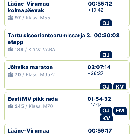
Lääne-Virumaa
00:55:12
+10:42
kolmapäevak
97
/ Klass: M55
OJ
Tartu siseorienteerumissarja 3.
00:30:08
etapp
188
/ Klass: VABA
OJ
Jõhvika maraton
02:07:14
+36:37
70
/ Klass: M65-2
OJ
KV
Eesti MV pikk rada
01:54:32
+14:14
245
/ Klass: M70
OJ
EM
KV
Lääne-Virumaa
00:59:17