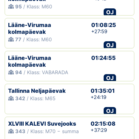
95
/ Klass: M60
OJ
Lääne-Virumaa
01:08:25
+27:59
kolmapäevak
77
/ Klass: M60
OJ
Lääne-Virumaa
01:24:55
kolmapäevak
94
/ Klass: VABARADA
OJ
Tallinna Neljapäevak
01:35:01
+24:19
342
/ Klass: M65
OJ
XLVIII KALEVI Suvejooks
02:15:08
+37:29
343
/ Klass: M70 − summa