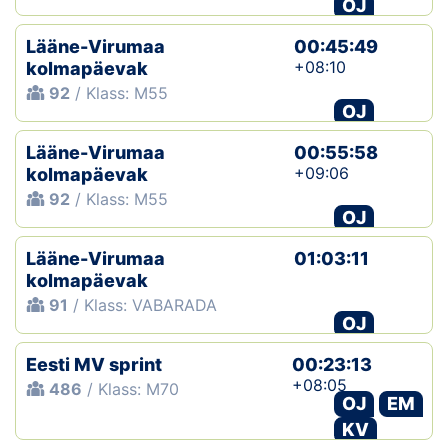
OJ
Lääne-Virumaa
00:45:49
+08:10
kolmapäevak
92
/ Klass: M55
OJ
Lääne-Virumaa
00:55:58
+09:06
kolmapäevak
92
/ Klass: M55
OJ
Lääne-Virumaa
01:03:11
kolmapäevak
91
/ Klass: VABARADA
OJ
Eesti MV sprint
00:23:13
+08:05
486
/ Klass: M70
OJ
EM
KV