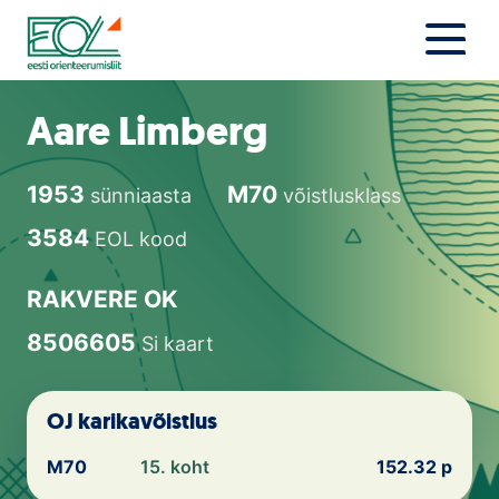
Liigu
sisu
juurde
Estonian Orienteering Federation
Uudised
Aare Limberg
Alustajale
1953
M70
sünniaasta
võistlusklass
Orienteerujale
3584
EOL kood
Eesti Orienteerumine 100!
RAKVERE OK
Toetamine
8506605
Si kaart
Telli litsents!
OJ karikavõistlus
Noored
M70
15. koht
152.32 p