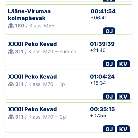
Lääne-Virumaa
00:41:54
+06:41
kolmapäevak
160
/ Klass: M55
OJ
XXXII Peko Kevad
01:39:39
+21:40
311
/ Klass: M70 − summa
OJ
KV
XXXII Peko Kevad
01:04:24
+15:34
311
/ Klass: M70 − 1p
OJ
KV
XXXII Peko Kevad
00:35:15
+07:55
311
/ Klass: M70 − 2p
OJ
KV