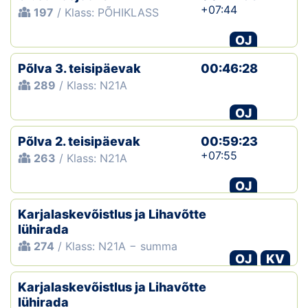
+07:44
197
/ Klass: PÕHIKLASS
OJ
Põlva 3. teisipäevak
00:46:28
289
/ Klass: N21A
OJ
Põlva 2. teisipäevak
00:59:23
+07:55
263
/ Klass: N21A
OJ
Karjalaskevõistlus ja Lihavõtte
lühirada
274
/ Klass: N21A − summa
OJ
KV
Karjalaskevõistlus ja Lihavõtte
lühirada