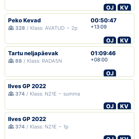
OJ
KV
Peko Kevad
00:50:47
+13:09
328
/ Klass: AVATUD − 2p
OJ
KV
Tartu neljapäevak
01:09:46
+08:00
88
/ Klass: RADA5N
OJ
Ilves GP 2022
374
/ Klass: N21E − summa
OJ
KV
Ilves GP 2022
374
/ Klass: N21E − 1p