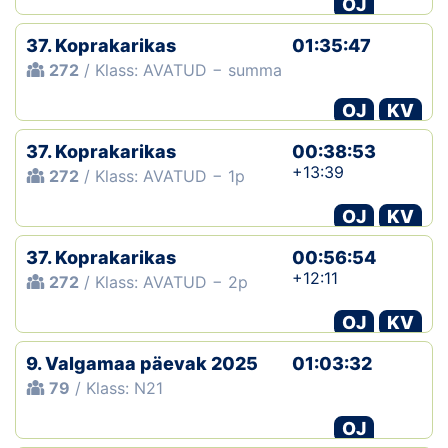
OJ
Klubid
37. Koprakarikas
01:35:47
272
/ Klass: AVATUD − summa
Suletud maastikud
OJ
KV
Püsirajad
37. Koprakarikas
00:38:53
+13:39
272
/ Klass: AVATUD − 1p
Ajalugu
OJ
KV
Koolitused
37. Koprakarikas
00:56:54
+12:11
272
/ Klass: AVATUD − 2p
OTSI
OJ
KV
9. Valgamaa päevak 2025
01:03:32
79
/ Klass: N21
OJ