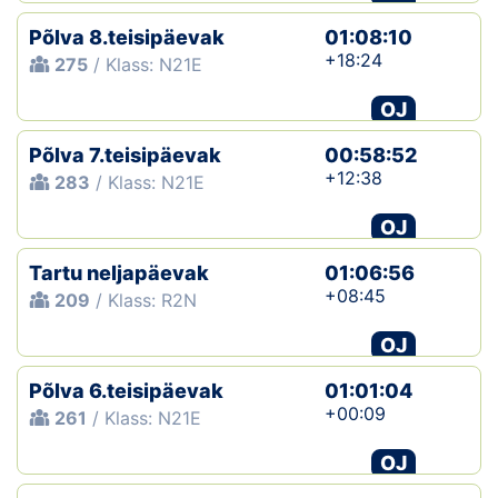
Põlva 8.teisipäevak
01:08:10
+18:24
275
/ Klass: N21E
OJ
Põlva 7.teisipäevak
00:58:52
+12:38
283
/ Klass: N21E
OJ
Tartu neljapäevak
01:06:56
+08:45
209
/ Klass: R2N
OJ
Põlva 6.teisipäevak
01:01:04
+00:09
261
/ Klass: N21E
OJ