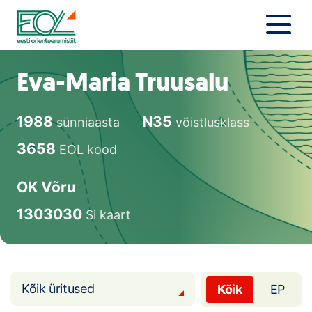
Liigu
sisu
juurde
Estonian Orienteering Federation
Uudised
Eva-Maria Truusalu
Alustajale
1988
N35
sünniaasta
võistlusklass
Orienteerujale
3658
EOL kood
Eesti Orienteerumine 100!
OK Võru
Toetamine
1303030
Si kaart
Telli litsents!
Noored
Kõik üritused
Kõik
EP