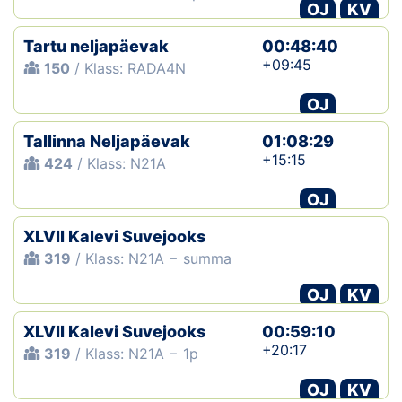
OJ
KV
Tartu neljapäevak
00:48:40
+09:45
150
/ Klass: RADA4N
OJ
Tallinna Neljapäevak
01:08:29
+15:15
424
/ Klass: N21A
OJ
XLVII Kalevi Suvejooks
319
/ Klass: N21A − summa
OJ
KV
XLVII Kalevi Suvejooks
00:59:10
+20:17
319
/ Klass: N21A − 1p
OJ
KV