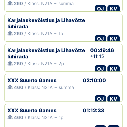
260
/ Klass: N21A − summa
OJ
KV
Karjalaskevõistlus ja Lihavõtte
lühirada
260
/ Klass: N21A − 1p
OJ
KV
Karjalaskevõistlus ja Lihavõtte
00:49:46
+11:45
lühirada
260
/ Klass: N21A − 2p
OJ
KV
XXX Suunto Games
02:10:00
460
/ Klass: N21A − summa
OJ
KV
XXX Suunto Games
01:12:33
460
/ Klass: N21A − 1p