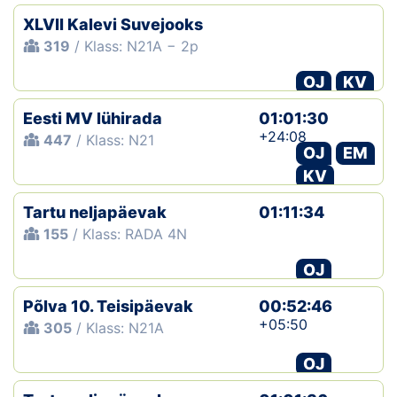
XLVII Kalevi Suvejooks
319
/ Klass: N21A − 2p
OJ
KV
Eesti MV lühirada
01:01:30
+24:08
447
/ Klass: N21
OJ
EM
KV
Tartu neljapäevak
01:11:34
155
/ Klass: RADA 4N
OJ
Põlva 10. Teisipäevak
00:52:46
+05:50
305
/ Klass: N21A
OJ