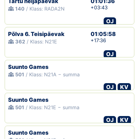
Tartu neljapäevak
01:01:36
+03:43
140
/ Klass: RADA2N
OJ
Põlva 6. Teisipäevak
01:05:58
+17:36
362
/ Klass: N21E
OJ
Suunto Games
501
/ Klass: N21A − summa
OJ
KV
Suunto Games
501
/ Klass: N21E − summa
OJ
KV
Suunto Games