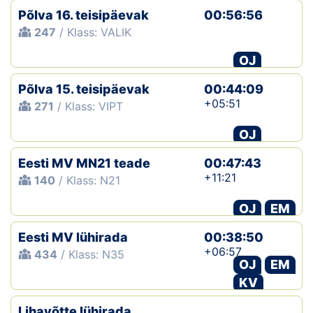
Põlva 16. teisipäevak
00:56:56
247
/ Klass: VALIK
OJ
Põlva 15. teisipäevak
00:44:09
+05:51
271
/ Klass: VIPT
OJ
Eesti MV MN21 teade
00:47:43
+11:21
140
/ Klass: N21
OJ
EM
Eesti MV lühirada
00:38:50
+06:57
434
/ Klass: N35
OJ
EM
KV
Lihavõtte lühirada