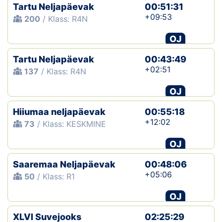
Tartu Neljapäevak
00:51:31
+09:53
200
/ Klass: R4N
OJ
Tartu Neljapäevak
00:43:49
+02:51
137
/ Klass: R4N
OJ
Hiiumaa neljapäevak
00:55:18
+12:02
73
/ Klass: KESKMINE
OJ
Saaremaa Neljapäevak
00:48:06
+05:06
50
/ Klass: R1
OJ
XLVI Suvejooks
02:25:29