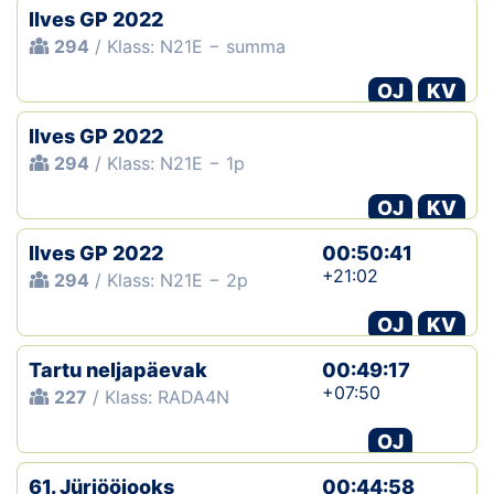
Ilves GP 2022
294
/ Klass: N21E − summa
OJ
KV
Ilves GP 2022
294
/ Klass: N21E − 1p
OJ
KV
Ilves GP 2022
00:50:41
+21:02
294
/ Klass: N21E − 2p
OJ
KV
Tartu neljapäevak
00:49:17
+07:50
227
/ Klass: RADA4N
OJ
61. Jüriööjooks
00:44:58