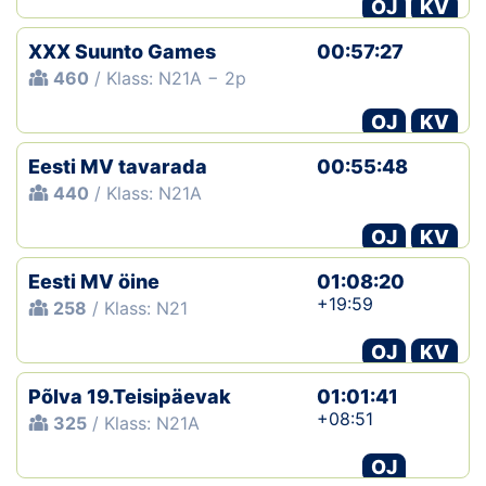
OJ
KV
XXX Suunto Games
00:57:27
460
/ Klass: N21A − 2p
OJ
KV
Eesti MV tavarada
00:55:48
440
/ Klass: N21A
OJ
KV
Eesti MV öine
01:08:20
+19:59
258
/ Klass: N21
OJ
KV
Põlva 19.Teisipäevak
01:01:41
+08:51
325
/ Klass: N21A
OJ