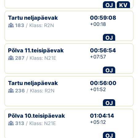
OJ
KV
Tartu neljapäevak
00:59:08
+00:18
183
/ Klass: R2N
OJ
Põlva 11.teisipäevak
00:56:54
+07:57
287
/ Klass: N21E
OJ
Tartu neljapäevak
00:56:00
+01:52
236
/ Klass: R2N
OJ
Põlva 10.teisipäevak
01:04:14
+05:12
313
/ Klass: N21E
OJ