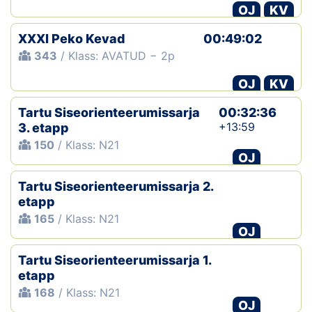
OJ
KV
XXXI Peko Kevad
00:49:02
343
/ Klass: AVATUD − 2p
OJ
KV
Tartu Siseorienteerumissarja
00:32:36
+13:59
3. etapp
150
/ Klass: N21
OJ
Tartu Siseorienteerumissarja 2.
etapp
165
/ Klass: N21
OJ
Tartu Siseorienteerumissarja 1.
etapp
168
/ Klass: N21
OJ