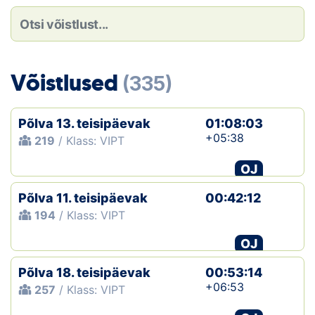
Loha
Kontakt
EOL
Võistlused
(335)
Galerii
Põlva 13. teisipäevak
01:08:03
Kaardid
+05:38
219
/ Klass: VIPT
OJ
Kalender
Põlva 11. teisipäevak
00:42:12
Koondised
194
/ Klass: VIPT
Tule klubisse!
OJ
Põlva 18. teisipäevak
Tulemused
00:53:14
+06:53
257
/ Klass: VIPT
Dokumendid