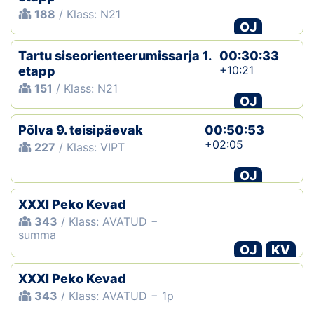
188
/ Klass: N21
OJ
Tartu siseorienteerumissarja 1.
00:30:33
+10:21
etapp
151
/ Klass: N21
OJ
Põlva 9. teisipäevak
00:50:53
+02:05
227
/ Klass: VIPT
OJ
XXXI Peko Kevad
343
/ Klass: AVATUD −
summa
OJ
KV
XXXI Peko Kevad
343
/ Klass: AVATUD − 1p