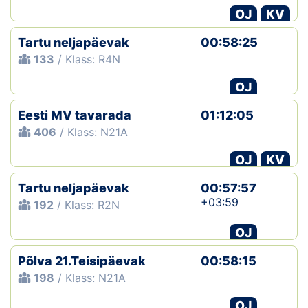
OJ
KV
Tartu neljapäevak
00:58:25
133
/ Klass: R4N
OJ
Eesti MV tavarada
01:12:05
406
/ Klass: N21A
OJ
KV
Tartu neljapäevak
00:57:57
+03:59
192
/ Klass: R2N
OJ
Põlva 21.Teisipäevak
00:58:15
198
/ Klass: N21A
OJ