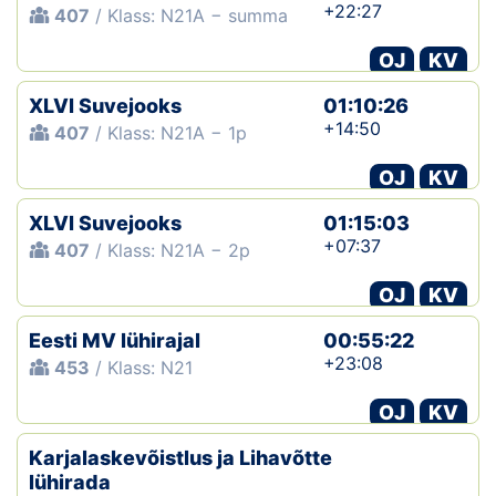
+22:27
407
/ Klass: N21A − summa
OJ
KV
XLVI Suvejooks
01:10:26
+14:50
407
/ Klass: N21A − 1p
OJ
KV
XLVI Suvejooks
01:15:03
+07:37
407
/ Klass: N21A − 2p
OJ
KV
Eesti MV lühirajal
00:55:22
+23:08
453
/ Klass: N21
OJ
KV
Karjalaskevõistlus ja Lihavõtte
lühirada