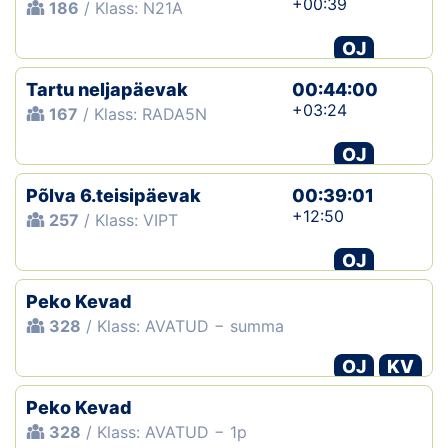
+00:39
186
/ Klass: N21A
OJ
Tartu neljapäevak
00:44:00
+03:24
167
/ Klass: RADA5N
OJ
Põlva 6.teisipäevak
00:39:01
+12:50
257
/ Klass: VIPT
OJ
Peko Kevad
328
/ Klass: AVATUD − summa
OJ
KV
Peko Kevad
328
/ Klass: AVATUD − 1p