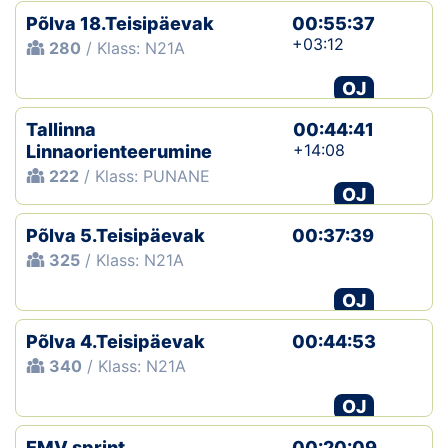
Põlva 18.Teisipäevak
00:55:37
+03:12
280
/ Klass: N21A
OJ
Tallinna
00:44:41
+14:08
Linnaorienteerumine
222
/ Klass: PUNANE
OJ
Põlva 5.Teisipäevak
00:37:39
325
/ Klass: N21A
OJ
Põlva 4.Teisipäevak
00:44:53
340
/ Klass: N21A
OJ
EMV sprint
00:20:09