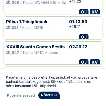
+12:22
358
/ Klass: WOMEN 21E − 3p
OJ
KV
Põlva 1.Teisipäevak
01:13:53
+28:11
321
/ Klass: M21E
OJ
XXVIII Suunto Games Eestis
02:29:12
647
/ Klass: N21A − summa
OJ
KV
XXVIII Suunto Games Eestis
01:28:10
+00:39
Kasutame oma veebilehel küpsiseid, et võimaldada teile
647
/ Klass: N21A − 1p
parimat kasutajakogemust. Klikkides "Nõustun" oled
nõus kasutama kõiki küpsiseid.
OJ
KV
Küpsiste seaded
NÕUSTUN
XXVIII Suunto Games Eestis
01:01:02
+00:51
647
/ Klass: N21A − 2p