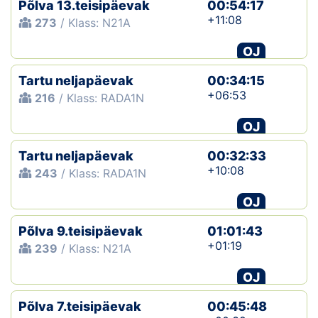
Põlva 13.teisipäevak
00:54:17
+11:08
273
/ Klass: N21A
OJ
Tartu neljapäevak
00:34:15
+06:53
216
/ Klass: RADA1N
OJ
Tartu neljapäevak
00:32:33
+10:08
243
/ Klass: RADA1N
OJ
Põlva 9.teisipäevak
01:01:43
+01:19
239
/ Klass: N21A
OJ
Põlva 7.teisipäevak
00:45:48