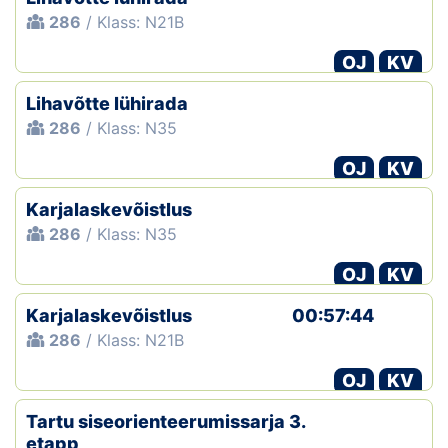
286
/ Klass: N21B
OJ
KV
Lihavõtte lühirada
286
/ Klass: N35
OJ
KV
Karjalaskevõistlus
286
/ Klass: N35
OJ
KV
Karjalaskevõistlus
00:57:44
286
/ Klass: N21B
OJ
KV
Tartu siseorienteerumissarja 3.
etapp