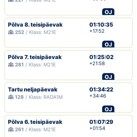
OJ
Põlva 8. teisipäevak
01:10:35
+17:52
252
/ Klass: M21E
OJ
Põlva 7. teisipäevak
01:25:02
+21:58
281
/ Klass: M21E
OJ
Tartu neljapäevak
01:34:22
+34:46
128
/ Klass: RADA1M
OJ
Põlva 6. teisipäevak
01:07:29
+01:54
261
/ Klass: M21E