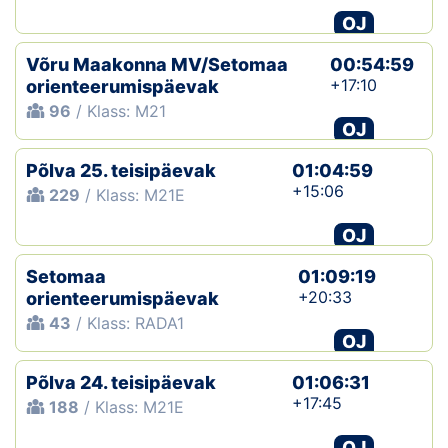
OJ
Võru Maakonna MV/Setomaa
00:54:59
+17:10
orienteerumispäevak
96
/ Klass: M21
OJ
Põlva 25. teisipäevak
01:04:59
+15:06
229
/ Klass: M21E
OJ
Setomaa
01:09:19
+20:33
orienteerumispäevak
43
/ Klass: RADA1
OJ
Põlva 24. teisipäevak
01:06:31
+17:45
188
/ Klass: M21E
OJ