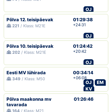
OJ
Põlva 12. teisipäevak
01:29:38
+24:31
221
/ Klass: M21E
OJ
Põlva 10. teisipäevak
01:24:42
+20:42
202
/ Klass: M21E
OJ
Eesti MV lühirada
00:34:14
+06:08
349
/ Klass: M50
OJ
EM
KV
Põlva maakonna mv
01:26:46
tavarada
164
/ Klass: M21