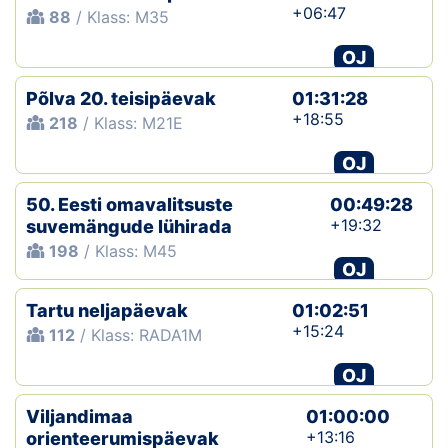
+06:47
88
/ Klass: M35
OJ
Põlva 20. teisipäevak
01:31:28
+18:55
218
/ Klass: M21E
OJ
50. Eesti omavalitsuste
00:49:28
+19:32
suvemängude lühirada
198
/ Klass: M45
OJ
Tartu neljapäevak
01:02:51
+15:24
112
/ Klass: RADA1M
OJ
Viljandimaa
01:00:00
+13:16
orienteerumispäevak