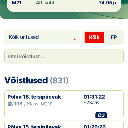
Loha
M21
49. koht
74.05 p
Kontakt
EOL
Kõik üritused
Kõik
EP
Galerii
Kaardid
Kalender
Võistlused
(831)
Koondised
Põlva 18. teisipäevak
01:31:22
Tule klubisse!
+23:26
198
/ Klass: M21E
Tulemused
OJ
Dokumendid
Põlva 15. teisipäevak
01:29:26