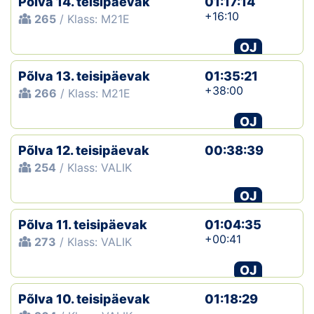
Põlva 14. teisipäevak
01:17:14
+16:10
265
/ Klass: M21E
OJ
Põlva 13. teisipäevak
01:35:21
+38:00
266
/ Klass: M21E
OJ
Põlva 12. teisipäevak
00:38:39
254
/ Klass: VALIK
OJ
Põlva 11. teisipäevak
01:04:35
+00:41
273
/ Klass: VALIK
OJ
Põlva 10. teisipäevak
01:18:29