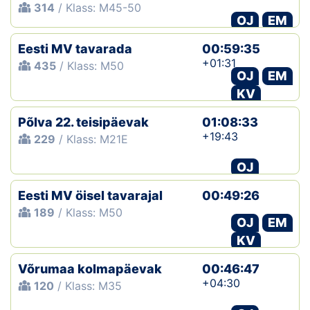
314
/ Klass: M45-50
OJ
EM
Eesti MV tavarada
00:59:35
+01:31
435
/ Klass: M50
OJ
EM
KV
Põlva 22. teisipäevak
01:08:33
+19:43
229
/ Klass: M21E
OJ
Eesti MV öisel tavarajal
00:49:26
189
/ Klass: M50
OJ
EM
KV
Võrumaa kolmapäevak
00:46:47
+04:30
120
/ Klass: M35