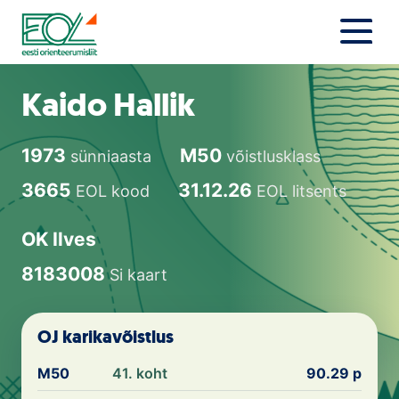
Liigu
sisu
juurde
Estonian Orienteering Federation
Uudised
Kaido Hallik
Alustajale
1973
M50
sünniaasta
võistlusklass
Orienteerujale
3665
31.12.26
EOL kood
EOL litsents
Eesti Orienteerumine 100!
OK Ilves
Toetamine
8183008
Si kaart
Telli litsents!
OJ karikavõistlus
Noored
M50
41. koht
90.29 p