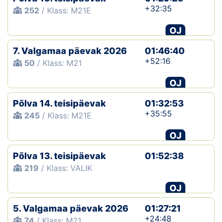
+32:35
252
/ Klass: M21E
Klubid
OJ
Suletud maastikud
7. Valgamaa päevak 2026
01:46:40
+52:16
50
/ Klass: M21
Püsirajad
OJ
Ajalugu
Põlva 14. teisipäevak
01:32:53
Koolitused
+35:55
245
/ Klass: M21E
OJ
OTSI
Põlva 13. teisipäevak
01:52:38
219
/ Klass: VALIK
OJ
5. Valgamaa päevak 2026
01:27:21
+24:48
74
/ Klass: M21