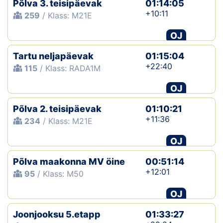
Põlva 3. teisipäevak
01:14:05
+10:11
259
/ Klass: M21E
OJ
Tartu neljapäevak
01:15:04
+22:40
115
/ Klass: RADA1M
OJ
Põlva 2. teisipäevak
01:10:21
+11:36
234
/ Klass: M21E
OJ
Põlva maakonna MV öine
00:51:14
+12:01
95
/ Klass: M50
OJ
Joonjooksu 5.etapp
01:33:27