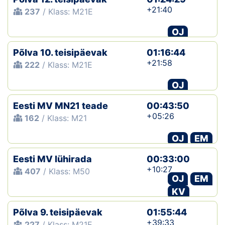
+21:40
237
/ Klass: M21E
OJ
Põlva 10. teisipäevak
01:16:44
+21:58
222
/ Klass: M21E
OJ
Eesti MV MN21 teade
00:43:50
+05:26
162
/ Klass: M21
OJ
EM
Eesti MV lühirada
00:33:00
+10:27
407
/ Klass: M50
OJ
EM
KV
Põlva 9. teisipäevak
01:55:44
+39:33
227
/ Klass: M21E