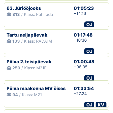
63. Jüriööjooks
01:05:23
+14:16
313
/ Klass: Põhirada
OJ
Tartu neljapäevak
01:17:48
+18:36
133
/ Klass: RADA1M
OJ
Põlva 2. teisipäevak
01:00:48
+06:35
250
/ Klass: M21E
OJ
Põlva maakonna MV öises
01:33:54
+27:24
94
/ Klass: M21
OJ
KV