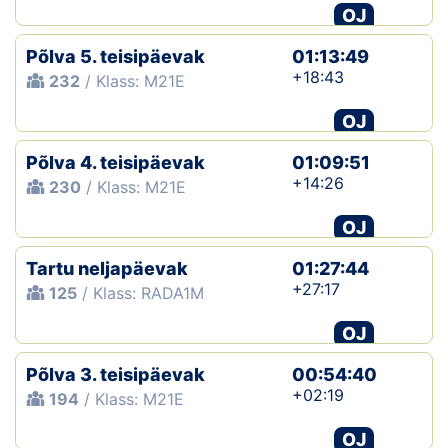
OJ
Põlva 5. teisipäevak
01:13:49
+18:43
232
/ Klass: M21E
OJ
Põlva 4. teisipäevak
01:09:51
+14:26
230
/ Klass: M21E
OJ
Tartu neljapäevak
01:27:44
+27:17
125
/ Klass: RADA1M
OJ
Põlva 3. teisipäevak
00:54:40
+02:19
194
/ Klass: M21E
OJ