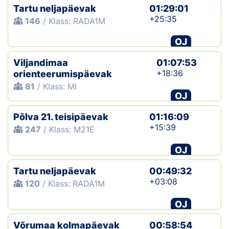
Tartu neljapäevak
01:29:01
+25:35
146
/ Klass: RADA1M
OJ
Viljandimaa
01:07:53
+18:36
orienteerumispäevak
81
/ Klass: MI
OJ
Põlva 21. teisipäevak
01:16:09
+15:39
247
/ Klass: M21E
OJ
Tartu neljapäevak
00:49:32
+03:08
120
/ Klass: RADA1M
OJ
Võrumaa kolmapäevak
00:58:54