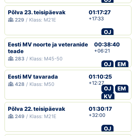
Põlva 23. teisipäevak
01:17:27
+17:33
229
/ Klass: M21E
OJ
Eesti MV noorte ja veteranide
00:38:40
+06:21
teade
283
/ Klass: M45-50
OJ
EM
Eesti MV tavarada
01:10:25
+12:27
428
/ Klass: M50
OJ
EM
KV
Põlva 22. teisipäevak
01:30:17
+32:00
249
/ Klass: M21E
OJ