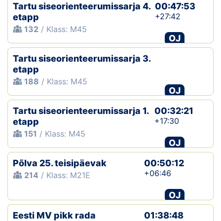
Tartu siseorienteerumissarja 4.
00:47:53
+27:42
etapp
132
/ Klass: M45
OJ
Tartu siseorienteerumissarja 3.
etapp
188
/ Klass: M45
OJ
Tartu siseorienteerumissarja 1.
00:32:21
+17:30
etapp
151
/ Klass: M45
OJ
Põlva 25. teisipäevak
00:50:12
+06:46
214
/ Klass: M21E
OJ
Eesti MV pikk rada
01:38:48