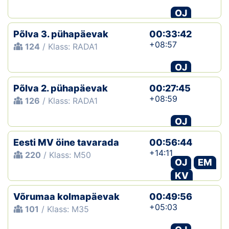
OJ
Põlva 3. pühapäevak
00:33:42
+08:57
124
/ Klass: RADA1
OJ
Põlva 2. pühapäevak
00:27:45
+08:59
126
/ Klass: RADA1
OJ
Eesti MV öine tavarada
00:56:44
+14:11
220
/ Klass: M50
OJ
EM
KV
Võrumaa kolmapäevak
00:49:56
+05:03
101
/ Klass: M35