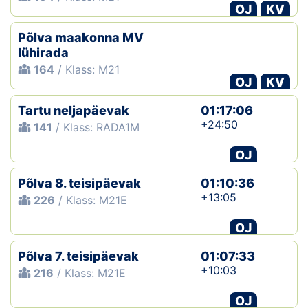
OJ
KV
Põlva maakonna MV
lühirada
164
/ Klass: M21
OJ
KV
Tartu neljapäevak
01:17:06
+24:50
141
/ Klass: RADA1M
OJ
Põlva 8. teisipäevak
01:10:36
+13:05
226
/ Klass: M21E
OJ
Põlva 7. teisipäevak
01:07:33
+10:03
216
/ Klass: M21E
OJ