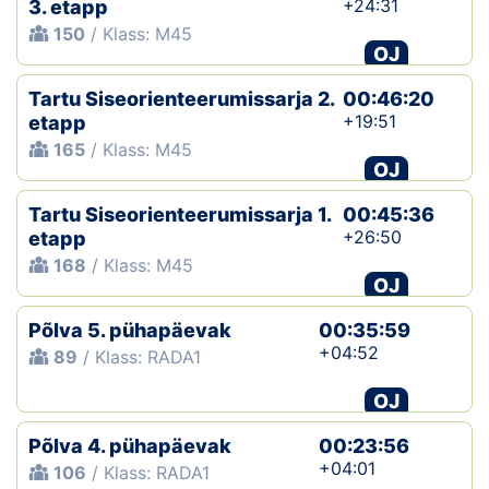
+24:31
3. etapp
150
/ Klass: M45
OJ
Tartu Siseorienteerumissarja 2.
00:46:20
+19:51
etapp
165
/ Klass: M45
OJ
Tartu Siseorienteerumissarja 1.
00:45:36
+26:50
etapp
168
/ Klass: M45
OJ
Põlva 5. pühapäevak
00:35:59
+04:52
89
/ Klass: RADA1
OJ
Põlva 4. pühapäevak
00:23:56
+04:01
106
/ Klass: RADA1