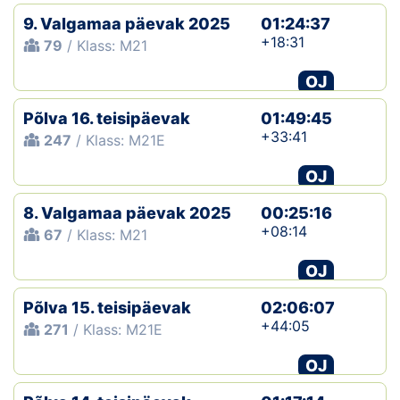
9. Valgamaa päevak 2025
01:24:37
+18:31
79
/ Klass: M21
OJ
Põlva 16. teisipäevak
01:49:45
+33:41
247
/ Klass: M21E
OJ
8. Valgamaa päevak 2025
00:25:16
+08:14
67
/ Klass: M21
OJ
Põlva 15. teisipäevak
02:06:07
+44:05
271
/ Klass: M21E
OJ