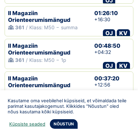
OJ
II Magaziin
01:26:10
+16:30
Orienteerumismängud
361
/ Klass: M50 − summa
OJ
KV
II Magaziin
00:48:50
+04:32
Orienteerumismängud
361
/ Klass: M50 − 1p
OJ
KV
II Magaziin
00:37:20
+12:56
Orienteerumismängud
361
/ Klass: M50 − 2p
OJ
KV
Kasutame oma veebilehel küpsiseid, et võimaldada teile
parimat kasutajakogemust. Klikkides "Nõustun" oled
Tartu neljapäevak
00:23:44
nõus kasutama kõiki küpsiseid.
+05:28
149
/ Klass: RADA1M
Küpsiste seaded
NÕUSTUN
OJ