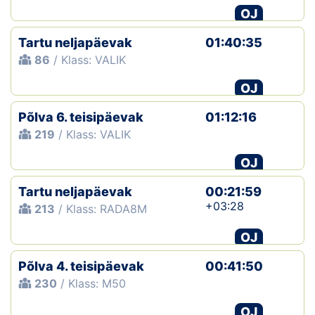
OJ
Tartu neljapäevak
01:40:35
86
/ Klass: VALIK
OJ
Põlva 6. teisipäevak
01:12:16
219
/ Klass: VALIK
OJ
Tartu neljapäevak
00:21:59
+03:28
213
/ Klass: RADA8M
OJ
Põlva 4. teisipäevak
00:41:50
230
/ Klass: M50
OJ