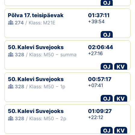
OJ
Põlva 17. teisipäevak
01:37:11
+39:54
274
/ Klass: M21E
OJ
50. Kalevi Suvejooks
02:06:44
+27:16
328
/ Klass: M50 − summa
OJ
KV
50. Kalevi Suvejooks
00:57:17
+07:41
328
/ Klass: M50 − 1p
OJ
KV
50. Kalevi Suvejooks
01:09:27
+22:12
328
/ Klass: M50 − 2p
OJ
KV