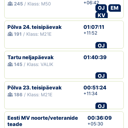
+06:42
245
/ Klass: M50
OJ
EM
KV
Põlva 24. teisipäevak
01:07:11
+11:52
191
/ Klass: M21E
OJ
Tartu neljapäevak
01:40:39
145
/ Klass: VALIK
OJ
Põlva 23. teisipäevak
00:51:24
+11:34
186
/ Klass: M21E
OJ
Eesti MV noorte/veteranide
00:36:09
+05:30
teade