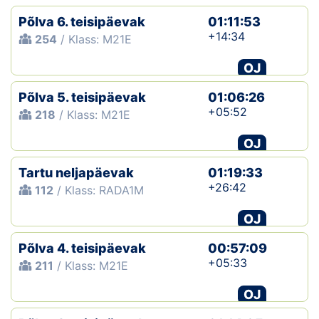
Põlva 6. teisipäevak
01:11:53
+14:34
254
/ Klass: M21E
OJ
Põlva 5. teisipäevak
01:06:26
+05:52
218
/ Klass: M21E
OJ
Tartu neljapäevak
01:19:33
+26:42
112
/ Klass: RADA1M
OJ
Põlva 4. teisipäevak
00:57:09
+05:33
211
/ Klass: M21E
OJ