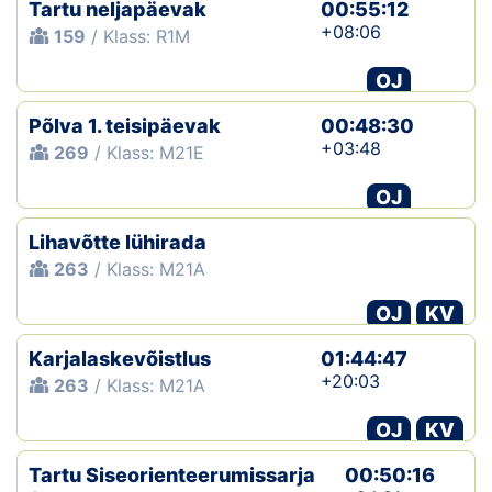
Tartu neljapäevak
00:55:12
+08:06
159
/ Klass: R1M
OJ
Põlva 1. teisipäevak
00:48:30
+03:48
269
/ Klass: M21E
OJ
Lihavõtte lühirada
263
/ Klass: M21A
OJ
KV
Karjalaskevõistlus
01:44:47
+20:03
263
/ Klass: M21A
OJ
KV
Tartu Siseorienteerumissarja
00:50:16