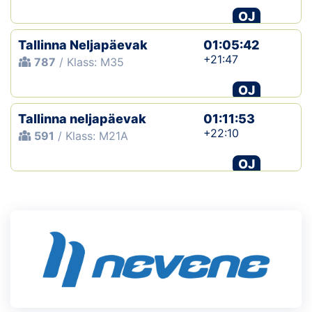
OJ
Tallinna Neljapäevak
01:05:42
+21:47
787
/ Klass: M35
OJ
Tallinna neljapäevak
01:11:53
+22:10
591
/ Klass: M21A
OJ