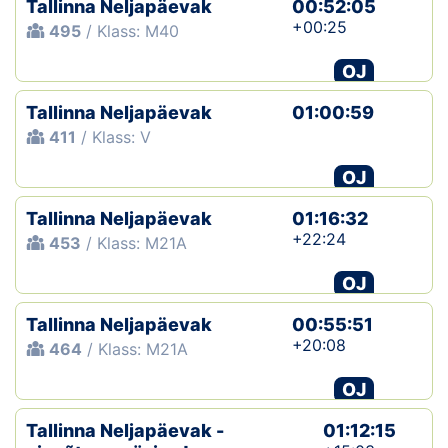
Tallinna Neljapäevak
00:52:05
+00:25
495
/ Klass: M40
Klubid
OJ
Suletud maastikud
Tallinna Neljapäevak
01:00:59
Püsirajad
411
/ Klass: V
OJ
Ajalugu
Tallinna Neljapäevak
01:16:32
Koolitused
+22:24
453
/ Klass: M21A
OJ
OTSI
Tallinna Neljapäevak
00:55:51
+20:08
464
/ Klass: M21A
OJ
Tallinna Neljapäevak -
01:12:15