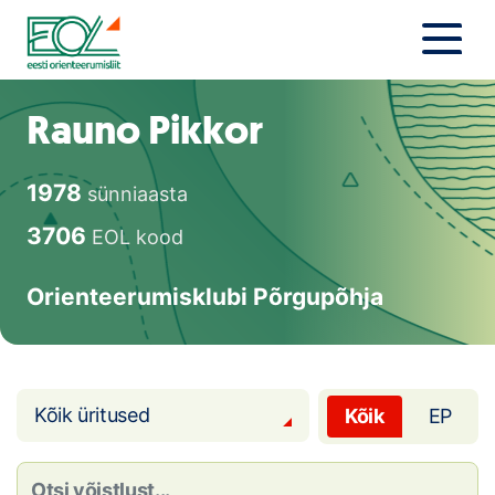
Liigu
sisu
juurde
Estonian Orienteering Federation
Uudised
Rauno Pikkor
Alustajale
1978
sünniaasta
Orienteerujale
3706
EOL kood
Eesti Orienteerumine 100!
Orienteerumisklubi Põrgupõhja
Toetamine
Telli litsents!
Kõik üritused
Kõik
EP
Noored