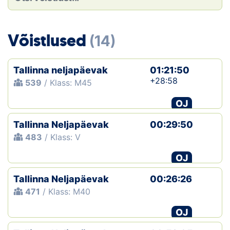
Loha
Kontakt
Võistlused
(14)
EOL
Tallinna neljapäevak
01:21:50
Galerii
+28:58
539
/ Klass: M45
Kaardid
OJ
Tallinna Neljapäevak
00:29:50
Kalender
483
/ Klass: V
Koondised
OJ
Tule klubisse!
Tallinna Neljapäevak
00:26:26
471
/ Klass: M40
Tulemused
OJ
Dokumendid